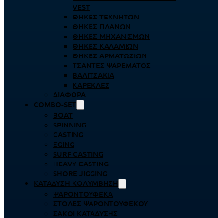
VEST
ΘΉΚΕΣ ΤΕΧΝΗΤΏΝ
ΘΉΚΕΣ ΠΛΆΝΩΝ
ΘΉΚΕΣ ΜΗΧΑΝΙΣΜΏΝ
ΘΉΚΕΣ ΚΑΛΑΜΙΏΝ
ΘΉΚΕΣ ΑΡΜΑΤΩΣΙΏΝ
ΤΣΆΝΤΕΣ ΨΑΡΈΜΑΤΟΣ
ΒΑΛΙΤΣΆΚΙΑ
ΚΑΡΈΚΛΕΣ
ΔΙΆΦΟΡΑ
COMBO-SET
BOAT
SPINNING
CASTING
EGING
SURF CASTING
HEAVY CASTING
SHORE JIGGING
ΚΑΤΆΔΥΣΗ ΚΟΛΎΜΒΗΣΗ
ΨΑΡΟΝΤΟΎΦΕΚΑ
ΣΤΟΛΈΣ ΨΑΡΟΝΤΟΎΦΕΚΟΥ
ΣΆΚΟΙ ΚΑΤΆΔΥΣΗΣ