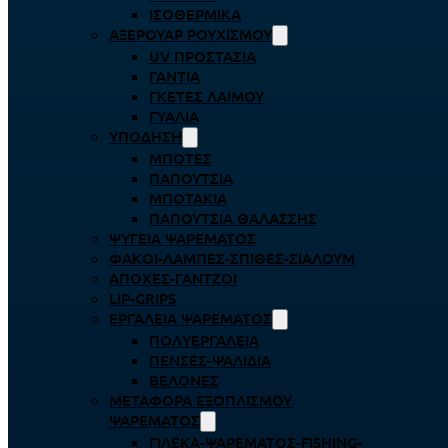
ΙΣΟΘΕΡΜΙΚΆ
ΑΞΕΡΟΥΆΡ ΡΟΥΧΙΣΜΟΎ
UV ΠΡΟΣΤΑΣΊΑ
ΓΆΝΤΙΑ
ΓΚΈΤΕΣ ΛΑΊΜΟΥ
ΓΥΑΛΙΆ
ΥΠΌΔΗΣΗ
ΜΠΌΤΕΣ
ΠΑΠΟΎΤΣΙΑ
ΜΠΟΤΆΚΙΑ
ΠΑΠΟΎΤΣΙΑ ΘΑΛΆΣΣΗΣ
ΨΥΓΕΊΑ ΨΑΡΈΜΑΤΟΣ
ΦΑΚΟΊ-ΛΆΜΠΕΣ-ΣΠΊΘΕΣ-ΣΊΑΛΟΥΜ
ΑΠΌΧΕΣ-ΓΆΝΤΖΟΙ
LIP-GRIPS
EΡΓΑΛΕΊΑ ΨΑΡΈΜΑΤΟΣ
ΠΟΛΥΕΡΓΑΛΕΊΑ
ΠΈΝΣΕΣ-ΨΑΛΊΔΙΑ
ΒΕΛΌΝΕΣ
ΜΕΤΑΦΟΡΆ ΕΞΟΠΛΙΣΜΟΎ
ΨΑΡΈΜΑΤΟΣ
ΓΙΛΈΚΑ-ΨΑΡΈΜΑΤΟΣ-FISHING-