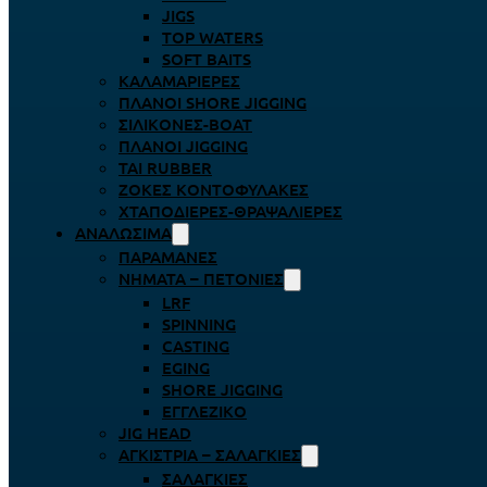
JIGS
TOP WATERS
SOFT BAITS
ΚΑΛΑΜΑΡΙΈΡΕΣ
ΠΛΆΝΟΙ SHORE JIGGING
ΣΙΛΙΚΌΝΕΣ-BOAT
ΠΛΆΝΟΙ JIGGING
TAI RUBBER
ΖΌΚΕΣ ΚΟΝΤΟΦΎΛΑΚΕΣ
ΧΤΑΠΟΔΙΈΡΕΣ-ΘΡΑΨΑΛΙΈΡΕΣ
ΑΝΑΛΏΣΙΜΑ
ΠΑΡΑΜΆΝΕΣ
ΝΉΜΑΤΑ – ΠΕΤΟΝΙΈΣ
LRF
SPINNING
CASTING
EGING
SHORE JIGGING
ΕΓΓΛΈΖΙΚΟ
JIG HEAD
ΑΓΚΊΣΤΡΙΑ – ΣΑΛΑΓΚΙΈΣ
ΣΑΛΑΓΚΙΈΣ