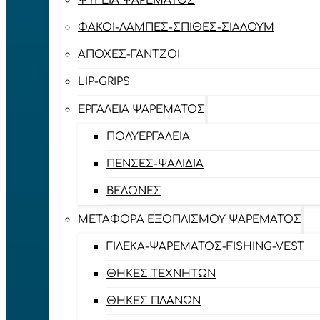
ΨΥΓΕΊΑ ΨΑΡΈΜΑΤΟΣ
ΦΑΚΟΊ-ΛΆΜΠΕΣ-ΣΠΊΘΕΣ-ΣΊΑΛΟΥΜ
ΑΠΌΧΕΣ-ΓΆΝΤΖΟΙ
LIP-GRIPS
EΡΓΑΛΕΊΑ ΨΑΡΈΜΑΤΟΣ
ΠΟΛΥΕΡΓΑΛΕΊΑ
ΠΈΝΣΕΣ-ΨΑΛΊΔΙΑ
ΒΕΛΌΝΕΣ
ΜΕΤΑΦΟΡΆ ΕΞΟΠΛΙΣΜΟΎ ΨΑΡΈΜΑΤΟΣ
ΓΙΛΈΚΑ-ΨΑΡΈΜΑΤΟΣ-FISHING-VEST
ΘΉΚΕΣ ΤΕΧΝΗΤΏΝ
ΘΉΚΕΣ ΠΛΆΝΩΝ