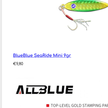
BlueBlue SeaRide Mini 9gr
€
9,80