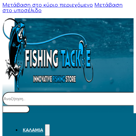
Μετάβαση στο κύριο περιεχόμενο
Μετάβαση
στο υποσέλιδο
Αναζήτηση
ΚΑΛΆΜΙΑ