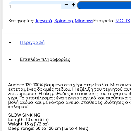
MOLIX
AUDACE
130
ποσότητα
Κατηγορίες:
Τεχνητά
,
Spinning
,
Minnows
Εταιρεία:
MOLIX
Περιγραφή
Επιπλέον πληροφορίες
Αudace 130. 100% βαμμένο στο χέρι στην Ιταλία. Μια συν
εκτεταμένες δοκιμές πεδίου. Η εξέλιξη του τεχνητού 
λεπτομέρεια. Η όλη μέθοδος κατασκευής του τεχνητού βα
χέρι. Το αποτέλεσμα : ένα τέλειο τεχνικά και αισθητικά
βολή ακόμα και με κόντρα άνεμο, σταθερές ιδιότητες ακ
καλαμιού!
SLOW SINKING
Length: 13 cm (5 in)
Weight: 15 g (1/2 oz)
Deep range: 50 to 120 cm (1.6 to 4 feet)