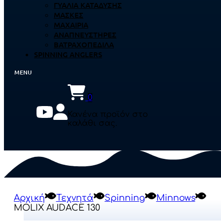
ΓΥΑΛΙΆ ΚΑΤΆΔΥΣΗΣ
ΜΆΣΚΕΣ
ΜΑΧΑΊΡΙΑ
ΑΝΑΠΝΕΥΣΤΉΡΕΣ
ΒΑΤΡΑΧΟΠΈΔΙΛΑ
SPINNING ANGLERS
0
Κανένα προϊόν στο
καλάθι σας.
Αρχική
Τεχνητά
Spinning
Minnows
MOLIX AUDACE 130