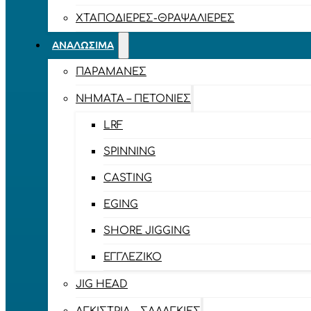
ΧΤΑΠΟΔΙΈΡΕΣ-ΘΡΑΨΑΛΙΈΡΕΣ
ΑΝΑΛΏΣΙΜΑ
ΠΑΡΑΜΆΝΕΣ
ΝΉΜΑΤΑ – ΠΕΤΟΝΙΈΣ
LRF
SPINNING
CASTING
EGING
SHORE JIGGING
ΕΓΓΛΈΖΙΚΟ
JIG HEAD