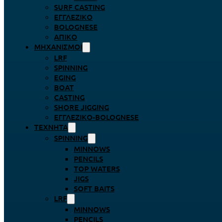
SURF CASTING
ΕΓΓΛΈΖΙΚΟ
BOLOGNESE
ΑΠΊΚΟ
ΜΗΧΑΝΙΣΜΟΊ
LRF
SPINNING
EGING
BOAT
CASTING
SHORE JIGGING
ΕΓΓΛΈΖΙΚΟ-BOLOGNESE
ΤΕΧΝΗΤΆ
SPINNING
MINNOWS
PENCILS
TOP WATERS
JIGS
SOFT BAITS
LRF
MINNOWS
PENCILS