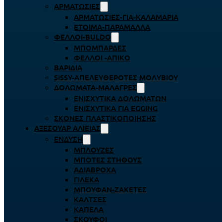
ΑΡΜΑΤΩΣΙΈΣ
ΑΡΜΑΤΩΣΙΈΣ-ΓΙΑ-ΚΑΛΑΜΆΡΙΑ
ΈΤΟΙΜΑ-ΠΑΡΆΜΑΛΛΑ
ΦΕΛΛΟΊ-BULDO
ΜΠΟΜΠΆΡΔΕΣ
ΦΕΛΛΟΊ -ΑΠΊΚΟ
ΒΑΡΊΔΙΑ
SISSY-ΑΠΕΛΕΥΘΕΡΟΤΈΣ ΜΟΛΥΒΙΟΎ
ΔΟΛΏΜΑΤΑ-ΜΑΛΆΓΡΕΣ
ΕΝΙΣΧΥΤΙΚΆ ΔΟΛΩΜΆΤΩΝ
ΕΝΙΣΧΥΤΙΚΆ ΓΙΑ EGGING
ΣΚΌΝΕΣ ΠΛΑΣΤΙΚΟΠΟΊΗΣΗΣ
ΑΞΕΣΟΥΆΡ ΑΛΙΕΊΑΣ
ΈΝΔΥΣΗ
ΜΠΛΟΎΖΕΣ
ΜΠΌΤΕΣ ΣΤΉΘΟΥΣ
ΑΔΙΆΒΡΟΧΑ
ΓΙΛΈΚΑ
ΜΠΟΥΦΆΝ-ΖΑΚΈΤΕΣ
ΚΆΛΤΣΕΣ
ΚΑΠΈΛΑ
ΣΚΟΎΦΟΙ