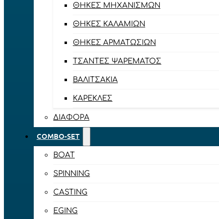
ΘΉΚΕΣ ΜΗΧΑΝΙΣΜΏΝ
ΘΉΚΕΣ ΚΑΛΑΜΙΏΝ
ΘΉΚΕΣ ΑΡΜΑΤΩΣΙΏΝ
ΤΣΆΝΤΕΣ ΨΑΡΈΜΑΤΟΣ
ΒΑΛΙΤΣΆΚΙΑ
ΚΑΡΈΚΛΕΣ
ΔΙΆΦΟΡΑ
COMBO-SET
BOAT
SPINNING
CASTING
EGING