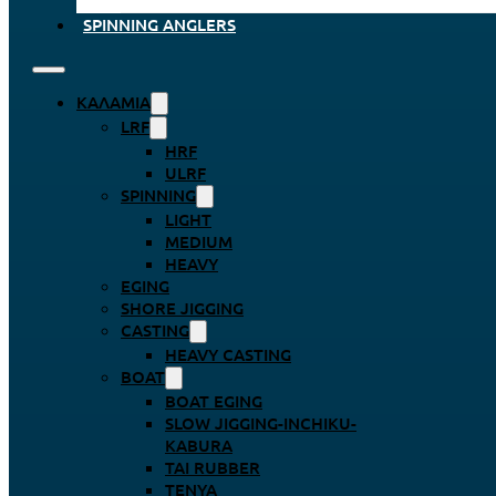
SPINNING ANGLERS
ΚΑΛΆΜΙΑ
LRF
HRF
ULRF
SPINNING
LIGHT
MEDIUM
HEAVY
EGING
SHORE JIGGING
CASTING
HEAVY CASTING
BOAT
BOAT EGING
SLOW JIGGING-INCHIKU-
KABURA
TAI RUBBER
TENYA