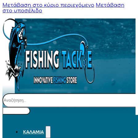
Μετάβαση στο κύριο περιεχόμενο
Μετάβαση
στο υποσέλιδο
Αναζήτηση
ΚΑΛΆΜΙΑ