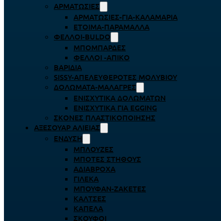
ΑΡΜΑΤΩΣΙΈΣ
ΑΡΜΑΤΩΣΙΈΣ-ΓΙΑ-ΚΑΛΑΜΆΡΙΑ
ΈΤΟΙΜΑ-ΠΑΡΆΜΑΛΛΑ
ΦΕΛΛΟΊ-BULDO
ΜΠΟΜΠΆΡΔΕΣ
ΦΕΛΛΟΊ -ΑΠΊΚΟ
ΒΑΡΊΔΙΑ
SISSY-ΑΠΕΛΕΥΘΕΡΟΤΈΣ ΜΟΛΥΒΙΟΎ
ΔΟΛΏΜΑΤΑ-ΜΑΛΆΓΡΕΣ
ΕΝΙΣΧΥΤΙΚΆ ΔΟΛΩΜΆΤΩΝ
ΕΝΙΣΧΥΤΙΚΆ ΓΙΑ EGGING
ΣΚΌΝΕΣ ΠΛΑΣΤΙΚΟΠΟΊΗΣΗΣ
ΑΞΕΣΟΥΆΡ ΑΛΙΕΊΑΣ
ΈΝΔΥΣΗ
ΜΠΛΟΎΖΕΣ
ΜΠΌΤΕΣ ΣΤΉΘΟΥΣ
ΑΔΙΆΒΡΟΧΑ
ΓΙΛΈΚΑ
ΜΠΟΥΦΆΝ-ΖΑΚΈΤΕΣ
ΚΆΛΤΣΕΣ
ΚΑΠΈΛΑ
ΣΚΟΎΦΟΙ