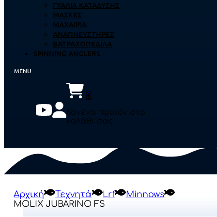
ΓΥΑΛΙΆ ΚΑΤΆΔΥΣΗΣ
ΜΆΣΚΕΣ
ΜΑΧΑΊΡΙΑ
ΑΝΑΠΝΕΥΣΤΉΡΕΣ
ΒΑΤΡΑΧΟΠΈΔΙΛΑ
SPINNING ANGLERS
0
Κανένα προϊόν στο
καλάθι σας.
Αρχική
Τεχνητά
Lrf
Minnows
MOLIX JUBARINO FS