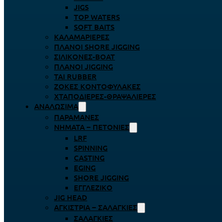
JIGS
TOP WATERS
SOFT BAITS
ΚΑΛΑΜΑΡΙΈΡΕΣ
ΠΛΆΝΟΙ SHORE JIGGING
ΣΙΛΙΚΌΝΕΣ-BOAT
ΠΛΆΝΟΙ JIGGING
TAI RUBBER
ΖΌΚΕΣ ΚΟΝΤΟΦΎΛΑΚΕΣ
ΧΤΑΠΟΔΙΈΡΕΣ-ΘΡΑΨΑΛΙΈΡΕΣ
ΑΝΑΛΏΣΙΜΑ
ΠΑΡΑΜΆΝΕΣ
ΝΉΜΑΤΑ – ΠΕΤΟΝΙΈΣ
LRF
SPINNING
CASTING
EGING
SHORE JIGGING
ΕΓΓΛΈΖΙΚΟ
JIG HEAD
ΑΓΚΊΣΤΡΙΑ – ΣΑΛΑΓΚΙΈΣ
ΣΑΛΑΓΚΙΈΣ