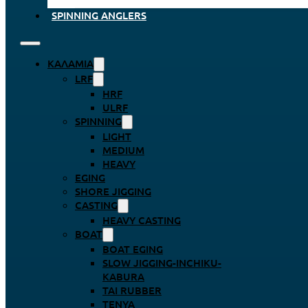
SPINNING ANGLERS
ΚΑΛΆΜΙΑ
LRF
HRF
ULRF
SPINNING
LIGHT
MEDIUM
HEAVY
EGING
SHORE JIGGING
CASTING
HEAVY CASTING
BOAT
BOAT EGING
SLOW JIGGING-INCHIKU-
KABURA
TAI RUBBER
TENYA