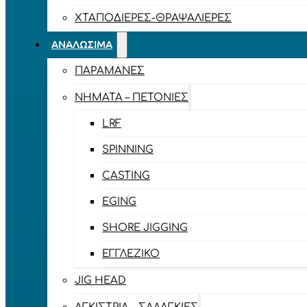
ΧΤΑΠΟΔΙΈΡΕΣ-ΘΡΑΨΑΛΙΈΡΕΣ
ΑΝΑΛΏΣΙΜΑ
ΠΑΡΑΜΆΝΕΣ
ΝΉΜΑΤΑ – ΠΕΤΟΝΙΈΣ
LRF
SPINNING
CASTING
EGING
SHORE JIGGING
ΕΓΓΛΈΖΙΚΟ
JIG HEAD