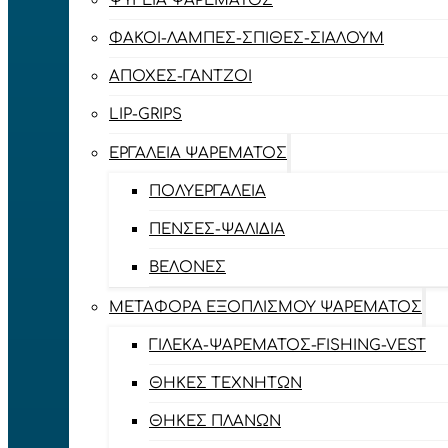
ΨΥΓΕΊΑ ΨΑΡΈΜΑΤΟΣ
ΦΑΚΟΊ-ΛΆΜΠΕΣ-ΣΠΊΘΕΣ-ΣΊΑΛΟΥΜ
ΑΠΌΧΕΣ-ΓΆΝΤΖΟΙ
LIP-GRIPS
EΡΓΑΛΕΊΑ ΨΑΡΈΜΑΤΟΣ
ΠΟΛΥΕΡΓΑΛΕΊΑ
ΠΈΝΣΕΣ-ΨΑΛΊΔΙΑ
ΒΕΛΌΝΕΣ
ΜΕΤΑΦΟΡΆ ΕΞΟΠΛΙΣΜΟΎ ΨΑΡΈΜΑΤΟΣ
ΓΙΛΈΚΑ-ΨΑΡΈΜΑΤΟΣ-FISHING-VEST
ΘΉΚΕΣ ΤΕΧΝΗΤΏΝ
ΘΉΚΕΣ ΠΛΆΝΩΝ