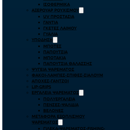
ΙΣΟΘΕΡΜΙΚΆ
ΑΞΕΡΟΥΆΡ ΡΟΥΧΙΣΜΟΎ
UV ΠΡΟΣΤΑΣΊΑ
ΓΆΝΤΙΑ
ΓΚΈΤΕΣ ΛΑΊΜΟΥ
ΓΥΑΛΙΆ
ΥΠΌΔΗΣΗ
ΜΠΌΤΕΣ
ΠΑΠΟΎΤΣΙΑ
ΜΠΟΤΆΚΙΑ
ΠΑΠΟΎΤΣΙΑ ΘΑΛΆΣΣΗΣ
ΨΥΓΕΊΑ ΨΑΡΈΜΑΤΟΣ
ΦΑΚΟΊ-ΛΆΜΠΕΣ-ΣΠΊΘΕΣ-ΣΊΑΛΟΥΜ
ΑΠΌΧΕΣ-ΓΆΝΤΖΟΙ
LIP-GRIPS
EΡΓΑΛΕΊΑ ΨΑΡΈΜΑΤΟΣ
ΠΟΛΥΕΡΓΑΛΕΊΑ
ΠΈΝΣΕΣ-ΨΑΛΊΔΙΑ
ΒΕΛΌΝΕΣ
ΜΕΤΑΦΟΡΆ ΕΞΟΠΛΙΣΜΟΎ
ΨΑΡΈΜΑΤΟΣ
ΓΙΛΈΚΑ-ΨΑΡΈΜΑΤΟΣ-FISHING-