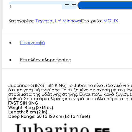
MOLIX
JUBARINO
FS
ποσότητα
Κατηγορίες:
Τεχνητά
,
Lrf
,
Minnows
Εταιρεία:
MOLIX
Περιγραφή
Επιπλέον πληροφορίες
Jubarino FS (FAST SINKING) Το Jubarino είναι ιδανικό 
άτυπη γραμμή πλεύσης. Το αυξημένο σε σχέση με το μέ
στρώματα της υδάτινης στήλης. Είναι πολύ καλά ζυγισμ
ρυθμό. Σε ποτάμια λίμνες και νερά με πολλά ρέματα, η
FAST SINKING
Weight: 4,5 g (3/16 oz)
Length: 5 cm (2 in)
Deep Range: 50 to 120 cm (1.6 to 4 feet)