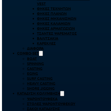
VEST
ΘΉΚΕΣ ΤΕΧΝΗΤΏΝ
ΘΉΚΕΣ ΠΛΆΝΩΝ
ΘΉΚΕΣ ΜΗΧΑΝΙΣΜΏΝ
ΘΉΚΕΣ ΚΑΛΑΜΙΏΝ
ΘΉΚΕΣ ΑΡΜΑΤΩΣΙΏΝ
ΤΣΆΝΤΕΣ ΨΑΡΈΜΑΤΟΣ
ΒΑΛΙΤΣΆΚΙΑ
ΚΑΡΈΚΛΕΣ
ΔΙΆΦΟΡΑ
COMBO-SET
BOAT
SPINNING
CASTING
EGING
SURF CASTING
HEAVY CASTING
SHORE JIGGING
ΚΑΤΆΔΥΣΗ ΚΟΛΎΜΒΗΣΗ
ΨΑΡΟΝΤΟΎΦΕΚΑ
ΣΤΟΛΈΣ ΨΑΡΟΝΤΟΎΦΕΚΟΥ
ΣΆΚΟΙ ΚΑΤΆΔΥΣΗΣ