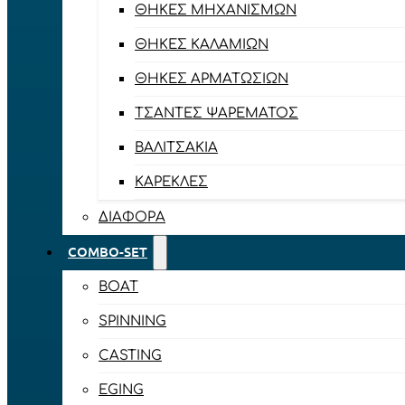
ΘΉΚΕΣ ΜΗΧΑΝΙΣΜΏΝ
ΘΉΚΕΣ ΚΑΛΑΜΙΏΝ
ΘΉΚΕΣ ΑΡΜΑΤΩΣΙΏΝ
ΤΣΆΝΤΕΣ ΨΑΡΈΜΑΤΟΣ
ΒΑΛΙΤΣΆΚΙΑ
ΚΑΡΈΚΛΕΣ
ΔΙΆΦΟΡΑ
COMBO-SET
BOAT
SPINNING
CASTING
EGING