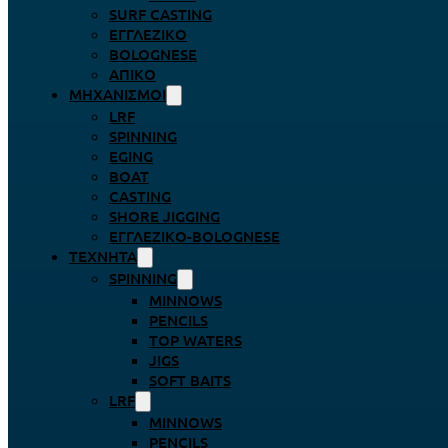
SURF CASTING
ΕΓΓΛΈΖΙΚΟ
BOLOGNESE
ΑΠΊΚΟ
ΜΗΧΑΝΙΣΜΟΊ
LRF
SPINNING
EGING
BOAT
CASTING
SHORE JIGGING
ΕΓΓΛΈΖΙΚΟ-BOLOGNESE
ΤΕΧΝΗΤΆ
SPINNING
MINNOWS
PENCILS
TOP WATERS
JIGS
SOFT BAITS
LRF
MINNOWS
PENCILS