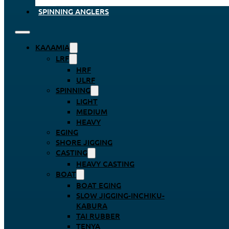
SPINNING ANGLERS
ΚΑΛΆΜΙΑ
LRF
HRF
ULRF
SPINNING
LIGHT
MEDIUM
HEAVY
EGING
SHORE JIGGING
CASTING
HEAVY CASTING
BOAT
BOAT EGING
SLOW JIGGING-INCHIKU-
KABURA
TAI RUBBER
TENYA