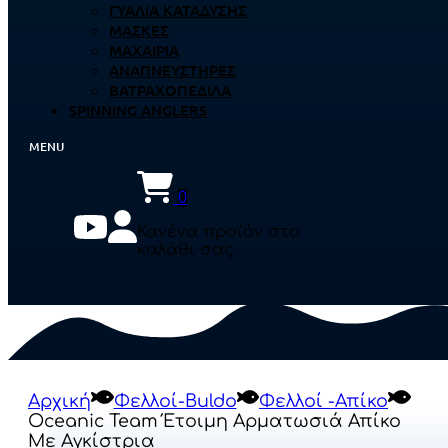
ΓΥΑΛΙΆ ΚΑΤΆΔΥΣΗΣ
ΜΆΣΚΕΣ
ΜΑΧΑΊΡΙΑ
ΑΝΑΠΝΕΥΣΤΉΡΕΣ
ΒΑΤΡΑΧΟΠΈΔΙΛΑ
SPINNING ANGLERS
0
Κανένα προϊόν στο
καλάθι σας.
Αρχική
Φελλοί-Buldo
Φελλοί -Απίκο
Oceanic Team Έτοιμη Αρματωσιά Απίκο
Με Αγκίστρια