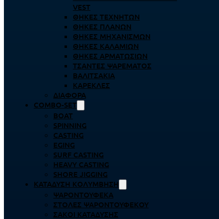
VEST
ΘΉΚΕΣ ΤΕΧΝΗΤΏΝ
ΘΉΚΕΣ ΠΛΆΝΩΝ
ΘΉΚΕΣ ΜΗΧΑΝΙΣΜΏΝ
ΘΉΚΕΣ ΚΑΛΑΜΙΏΝ
ΘΉΚΕΣ ΑΡΜΑΤΩΣΙΏΝ
ΤΣΆΝΤΕΣ ΨΑΡΈΜΑΤΟΣ
ΒΑΛΙΤΣΆΚΙΑ
ΚΑΡΈΚΛΕΣ
ΔΙΆΦΟΡΑ
COMBO-SET
BOAT
SPINNING
CASTING
EGING
SURF CASTING
HEAVY CASTING
SHORE JIGGING
ΚΑΤΆΔΥΣΗ ΚΟΛΎΜΒΗΣΗ
ΨΑΡΟΝΤΟΎΦΕΚΑ
ΣΤΟΛΈΣ ΨΑΡΟΝΤΟΎΦΕΚΟΥ
ΣΆΚΟΙ ΚΑΤΆΔΥΣΗΣ