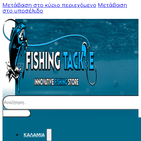
Μετάβαση στο κύριο περιεχόμενο
Μετάβαση
στο υποσέλιδο
Αναζήτηση
ΚΑΛΆΜΙΑ