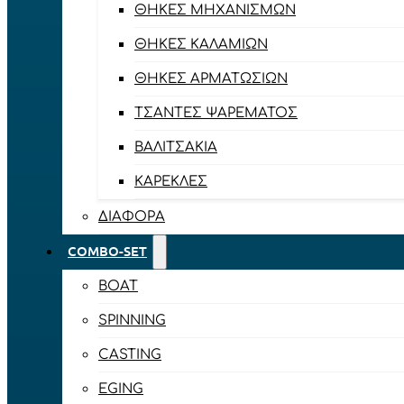
ΘΉΚΕΣ ΜΗΧΑΝΙΣΜΏΝ
ΘΉΚΕΣ ΚΑΛΑΜΙΏΝ
ΘΉΚΕΣ ΑΡΜΑΤΩΣΙΏΝ
ΤΣΆΝΤΕΣ ΨΑΡΈΜΑΤΟΣ
ΒΑΛΙΤΣΆΚΙΑ
ΚΑΡΈΚΛΕΣ
ΔΙΆΦΟΡΑ
COMBO-SET
BOAT
SPINNING
CASTING
EGING