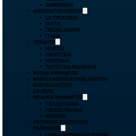
ΙΣΟΘΕΡΜΙΚΆ
ΑΞΕΡΟΥΆΡ ΡΟΥΧΙΣΜΟΎ
UV ΠΡΟΣΤΑΣΊΑ
ΓΆΝΤΙΑ
ΓΚΈΤΕΣ ΛΑΊΜΟΥ
ΓΥΑΛΙΆ
ΥΠΌΔΗΣΗ
ΜΠΌΤΕΣ
ΠΑΠΟΎΤΣΙΑ
ΜΠΟΤΆΚΙΑ
ΠΑΠΟΎΤΣΙΑ ΘΑΛΆΣΣΗΣ
ΨΥΓΕΊΑ ΨΑΡΈΜΑΤΟΣ
ΦΑΚΟΊ-ΛΆΜΠΕΣ-ΣΠΊΘΕΣ-ΣΊΑΛΟΥΜ
ΑΠΌΧΕΣ-ΓΆΝΤΖΟΙ
LIP-GRIPS
EΡΓΑΛΕΊΑ ΨΑΡΈΜΑΤΟΣ
ΠΟΛΥΕΡΓΑΛΕΊΑ
ΠΈΝΣΕΣ-ΨΑΛΊΔΙΑ
ΒΕΛΌΝΕΣ
ΜΕΤΑΦΟΡΆ ΕΞΟΠΛΙΣΜΟΎ
ΨΑΡΈΜΑΤΟΣ
ΓΙΛΈΚΑ-ΨΑΡΈΜΑΤΟΣ-FISHING-