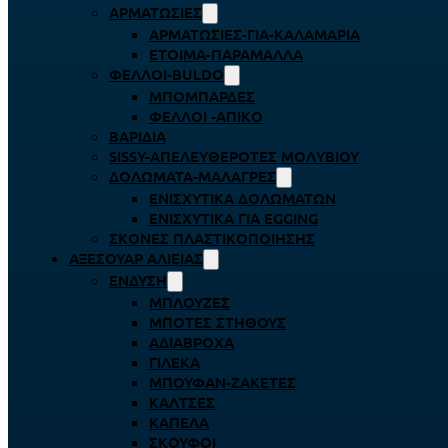
ΑΡΜΑΤΩΣΙΈΣ
ΑΡΜΑΤΩΣΙΈΣ-ΓΙΑ-ΚΑΛΑΜΆΡΙΑ
ΈΤΟΙΜΑ-ΠΑΡΆΜΑΛΛΑ
ΦΕΛΛΟΊ-BULDO
ΜΠΟΜΠΆΡΔΕΣ
ΦΕΛΛΟΊ -ΑΠΊΚΟ
ΒΑΡΊΔΙΑ
SISSY-ΑΠΕΛΕΥΘΕΡΟΤΈΣ ΜΟΛΥΒΙΟΎ
ΔΟΛΏΜΑΤΑ-ΜΑΛΆΓΡΕΣ
ΕΝΙΣΧΥΤΙΚΆ ΔΟΛΩΜΆΤΩΝ
ΕΝΙΣΧΥΤΙΚΆ ΓΙΑ EGGING
ΣΚΌΝΕΣ ΠΛΑΣΤΙΚΟΠΟΊΗΣΗΣ
ΑΞΕΣΟΥΆΡ ΑΛΙΕΊΑΣ
ΈΝΔΥΣΗ
ΜΠΛΟΎΖΕΣ
ΜΠΌΤΕΣ ΣΤΉΘΟΥΣ
ΑΔΙΆΒΡΟΧΑ
ΓΙΛΈΚΑ
ΜΠΟΥΦΆΝ-ΖΑΚΈΤΕΣ
ΚΆΛΤΣΕΣ
ΚΑΠΈΛΑ
ΣΚΟΎΦΟΙ