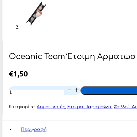
Oceanic Team Έτοιμη Αρματωσι
€
1,50
Oceanic
Team
Έτοιμη
Αρματωσιά
Κατηγορίες:
Αρματωσιές
,
Έτοιμα Παράμαλλα
,
Φελλοί -Α
Απίκο
Με
Αγκίστρια
ποσότητα
Περιγραφή