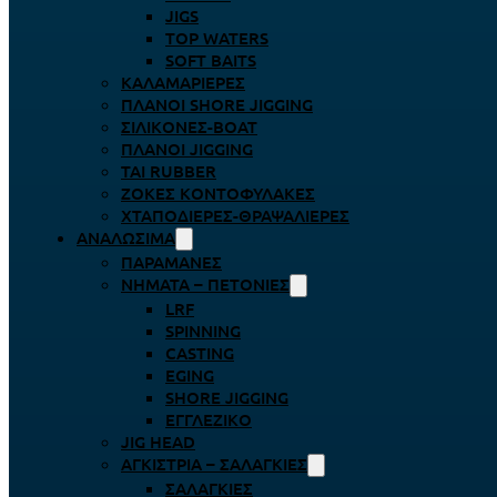
JIGS
TOP WATERS
SOFT BAITS
ΚΑΛΑΜΑΡΙΈΡΕΣ
ΠΛΆΝΟΙ SHORE JIGGING
ΣΙΛΙΚΌΝΕΣ-BOAT
ΠΛΆΝΟΙ JIGGING
TAI RUBBER
ΖΌΚΕΣ ΚΟΝΤΟΦΎΛΑΚΕΣ
ΧΤΑΠΟΔΙΈΡΕΣ-ΘΡΑΨΑΛΙΈΡΕΣ
ΑΝΑΛΏΣΙΜΑ
ΠΑΡΑΜΆΝΕΣ
ΝΉΜΑΤΑ – ΠΕΤΟΝΙΈΣ
LRF
SPINNING
CASTING
EGING
SHORE JIGGING
ΕΓΓΛΈΖΙΚΟ
JIG HEAD
ΑΓΚΊΣΤΡΙΑ – ΣΑΛΑΓΚΙΈΣ
ΣΑΛΑΓΚΙΈΣ