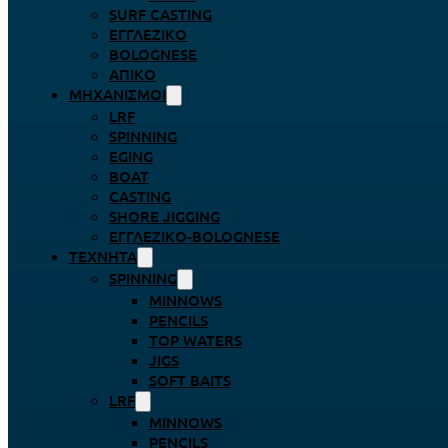
SURF CASTING
ΕΓΓΛΈΖΙΚΟ
BOLOGNESE
ΑΠΊΚΟ
ΜΗΧΑΝΙΣΜΟΊ
LRF
SPINNING
EGING
BOAT
CASTING
SHORE JIGGING
ΕΓΓΛΈΖΙΚΟ-BOLOGNESE
ΤΕΧΝΗΤΆ
SPINNING
MINNOWS
PENCILS
TOP WATERS
JIGS
SOFT BAITS
LRF
MINNOWS
PENCILS