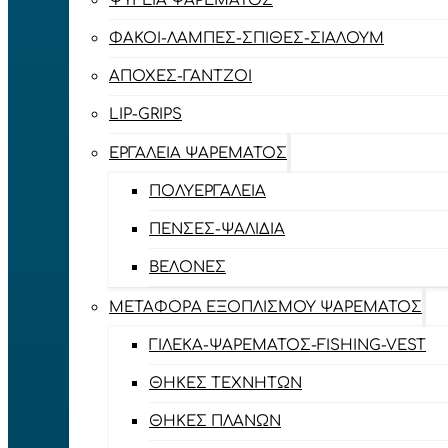
ΨΥΓΕΊΑ ΨΑΡΈΜΑΤΟΣ
ΦΑΚΟΊ-ΛΆΜΠΕΣ-ΣΠΊΘΕΣ-ΣΊΑΛΟΥΜ
ΑΠΌΧΕΣ-ΓΆΝΤΖΟΙ
LIP-GRIPS
EΡΓΑΛΕΊΑ ΨΑΡΈΜΑΤΟΣ
ΠΟΛΥΕΡΓΑΛΕΊΑ
ΠΈΝΣΕΣ-ΨΑΛΊΔΙΑ
ΒΕΛΌΝΕΣ
ΜΕΤΑΦΟΡΆ ΕΞΟΠΛΙΣΜΟΎ ΨΑΡΈΜΑΤΟΣ
ΓΙΛΈΚΑ-ΨΑΡΈΜΑΤΟΣ-FISHING-VEST
ΘΉΚΕΣ ΤΕΧΝΗΤΏΝ
ΘΉΚΕΣ ΠΛΆΝΩΝ