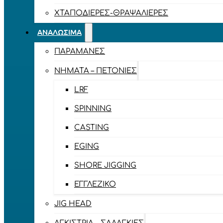
ΧΤΑΠΟΔΙΈΡΕΣ-ΘΡΑΨΑΛΙΈΡΕΣ
ΑΝΑΛΏΣΙΜΑ
ΠΑΡΑΜΆΝΕΣ
ΝΉΜΑΤΑ – ΠΕΤΟΝΙΈΣ
LRF
SPINNING
CASTING
EGING
SHORE JIGGING
ΕΓΓΛΈΖΙΚΟ
JIG HEAD