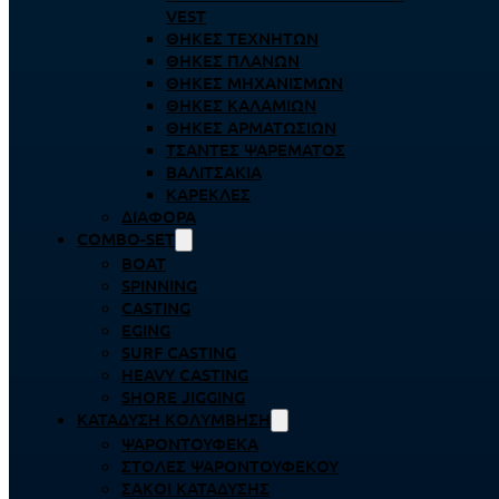
VEST
ΘΉΚΕΣ ΤΕΧΝΗΤΏΝ
ΘΉΚΕΣ ΠΛΆΝΩΝ
ΘΉΚΕΣ ΜΗΧΑΝΙΣΜΏΝ
ΘΉΚΕΣ ΚΑΛΑΜΙΏΝ
ΘΉΚΕΣ ΑΡΜΑΤΩΣΙΏΝ
ΤΣΆΝΤΕΣ ΨΑΡΈΜΑΤΟΣ
ΒΑΛΙΤΣΆΚΙΑ
ΚΑΡΈΚΛΕΣ
ΔΙΆΦΟΡΑ
COMBO-SET
BOAT
SPINNING
CASTING
EGING
SURF CASTING
HEAVY CASTING
SHORE JIGGING
ΚΑΤΆΔΥΣΗ ΚΟΛΎΜΒΗΣΗ
ΨΑΡΟΝΤΟΎΦΕΚΑ
ΣΤΟΛΈΣ ΨΑΡΟΝΤΟΎΦΕΚΟΥ
ΣΆΚΟΙ ΚΑΤΆΔΥΣΗΣ