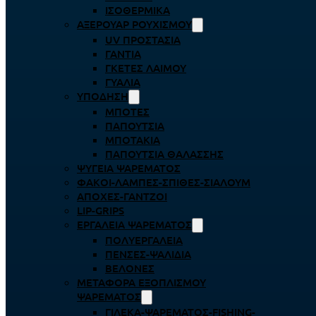
ΙΣΟΘΕΡΜΙΚΆ
ΑΞΕΡΟΥΆΡ ΡΟΥΧΙΣΜΟΎ
UV ΠΡΟΣΤΑΣΊΑ
ΓΆΝΤΙΑ
ΓΚΈΤΕΣ ΛΑΊΜΟΥ
ΓΥΑΛΙΆ
ΥΠΌΔΗΣΗ
ΜΠΌΤΕΣ
ΠΑΠΟΎΤΣΙΑ
ΜΠΟΤΆΚΙΑ
ΠΑΠΟΎΤΣΙΑ ΘΑΛΆΣΣΗΣ
ΨΥΓΕΊΑ ΨΑΡΈΜΑΤΟΣ
ΦΑΚΟΊ-ΛΆΜΠΕΣ-ΣΠΊΘΕΣ-ΣΊΑΛΟΥΜ
ΑΠΌΧΕΣ-ΓΆΝΤΖΟΙ
LIP-GRIPS
EΡΓΑΛΕΊΑ ΨΑΡΈΜΑΤΟΣ
ΠΟΛΥΕΡΓΑΛΕΊΑ
ΠΈΝΣΕΣ-ΨΑΛΊΔΙΑ
ΒΕΛΌΝΕΣ
ΜΕΤΑΦΟΡΆ ΕΞΟΠΛΙΣΜΟΎ
ΨΑΡΈΜΑΤΟΣ
ΓΙΛΈΚΑ-ΨΑΡΈΜΑΤΟΣ-FISHING-