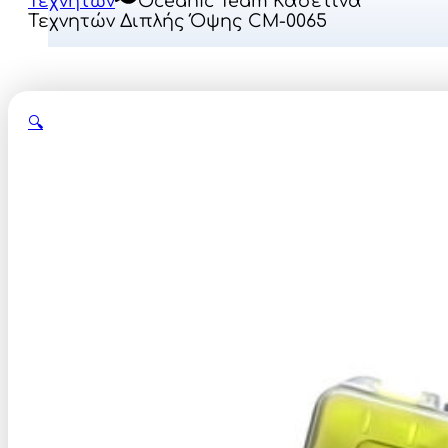
Τεχνητών
Oceanic Team Κασετίνα
Τεχνητών Διπλής Όψης CM-0065
🔍