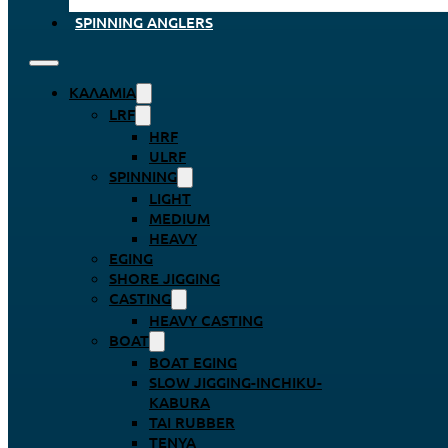
SPINNING ANGLERS
ΚΑΛΆΜΙΑ
LRF
HRF
ULRF
SPINNING
LIGHT
MEDIUM
HEAVY
EGING
SHORE JIGGING
CASTING
HEAVY CASTING
BOAT
BOAT EGING
SLOW JIGGING-INCHIKU-
KABURA
TAI RUBBER
TENYA