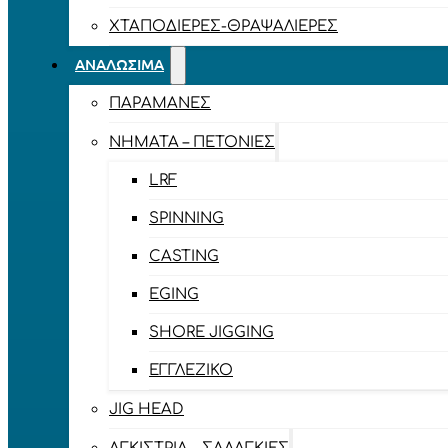
ΧΤΑΠΟΔΙΈΡΕΣ-ΘΡΑΨΑΛΙΈΡΕΣ
ΑΝΑΛΏΣΙΜΑ
ΠΑΡΑΜΆΝΕΣ
ΝΉΜΑΤΑ – ΠΕΤΟΝΙΈΣ
LRF
SPINNING
CASTING
EGING
SHORE JIGGING
ΕΓΓΛΈΖΙΚΟ
JIG HEAD