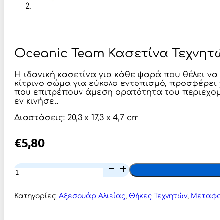
Oceanic Team Κασετίνα Τεχνητ
Η ιδανική κασετίνα για κάθε ψαρά που θέλει ν
κίτρινο σώμα για εύκολο εντοπισμό, προσφέρει 
που επιτρέπουν άμεση ορατότητα του περιεχομέ
εν κινήσει.
Διαστάσεις: 20,3 x 17,3 x 4,7 cm
€
5,80
Oceanic
Team
Κασετίνα
Τεχνητών
Κατηγορίες:
Αξεσουάρ Αλιείας
,
Θήκες Τεχνητών
,
Μεταφο
Διπλής
Όψης
CM-