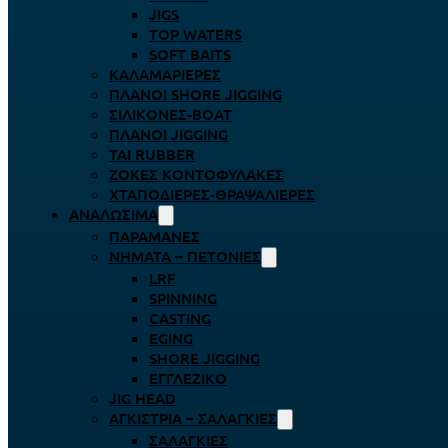
JIGS
TOP WATERS
SOFT BAITS
ΚΑΛΑΜΑΡΙΈΡΕΣ
ΠΛΆΝΟΙ SHORE JIGGING
ΣΙΛΙΚΌΝΕΣ-BOAT
ΠΛΆΝΟΙ JIGGING
TAI RUBBER
ΖΌΚΕΣ ΚΟΝΤΟΦΎΛΑΚΕΣ
ΧΤΑΠΟΔΙΈΡΕΣ-ΘΡΑΨΑΛΙΈΡΕΣ
ΑΝΑΛΏΣΙΜΑ
ΠΑΡΑΜΆΝΕΣ
ΝΉΜΑΤΑ – ΠΕΤΟΝΙΈΣ
LRF
SPINNING
CASTING
EGING
SHORE JIGGING
ΕΓΓΛΈΖΙΚΟ
JIG HEAD
ΑΓΚΊΣΤΡΙΑ – ΣΑΛΑΓΚΙΈΣ
ΣΑΛΑΓΚΙΈΣ