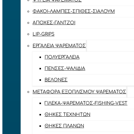
ΨΥΓΕΊΑ ΨΑΡΈΜΑΤΟΣ
ΦΑΚΟΊ-ΛΆΜΠΕΣ-ΣΠΊΘΕΣ-ΣΊΑΛΟΥΜ
ΑΠΌΧΕΣ-ΓΆΝΤΖΟΙ
LIP-GRIPS
EΡΓΑΛΕΊΑ ΨΑΡΈΜΑΤΟΣ
ΠΟΛΥΕΡΓΑΛΕΊΑ
ΠΈΝΣΕΣ-ΨΑΛΊΔΙΑ
ΒΕΛΌΝΕΣ
ΜΕΤΑΦΟΡΆ ΕΞΟΠΛΙΣΜΟΎ ΨΑΡΈΜΑΤΟΣ
ΓΙΛΈΚΑ-ΨΑΡΈΜΑΤΟΣ-FISHING-VEST
ΘΉΚΕΣ ΤΕΧΝΗΤΏΝ
ΘΉΚΕΣ ΠΛΆΝΩΝ