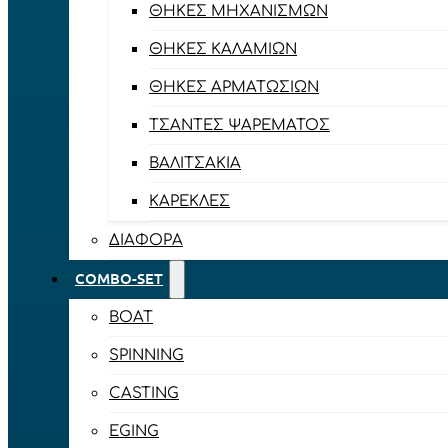
ΘΉΚΕΣ ΜΗΧΑΝΙΣΜΏΝ
ΘΉΚΕΣ ΚΑΛΑΜΙΏΝ
ΘΉΚΕΣ ΑΡΜΑΤΩΣΙΏΝ
ΤΣΆΝΤΕΣ ΨΑΡΈΜΑΤΟΣ
ΒΑΛΙΤΣΆΚΙΑ
ΚΑΡΈΚΛΕΣ
ΔΙΆΦΟΡΑ
COMBO-SET
BOAT
SPINNING
CASTING
EGING