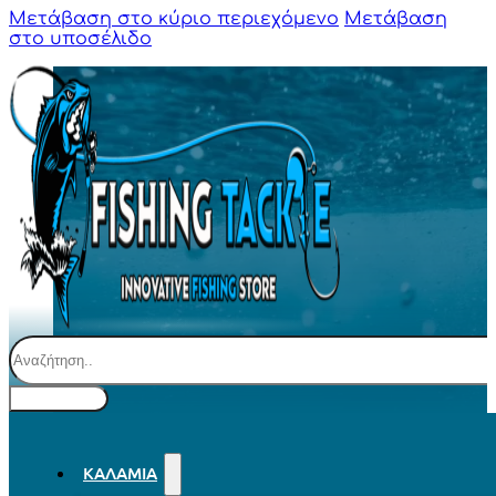
Μετάβαση στο κύριο περιεχόμενο
Μετάβαση
στο υποσέλιδο
Αναζήτηση
ΚΑΛΆΜΙΑ