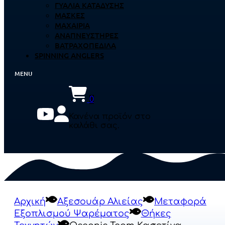
ΓΥΑΛΙΆ ΚΑΤΆΔΥΣΗΣ
ΜΆΣΚΕΣ
ΜΑΧΑΊΡΙΑ
ΑΝΑΠΝΕΥΣΤΉΡΕΣ
ΒΑΤΡΑΧΟΠΈΔΙΛΑ
SPINNING ANGLERS
0
Κανένα προϊόν στο
καλάθι σας.
Αρχική
Αξεσουάρ Αλιείας
Μεταφορά
Εξοπλισμού Ψαρέματος
Θήκες