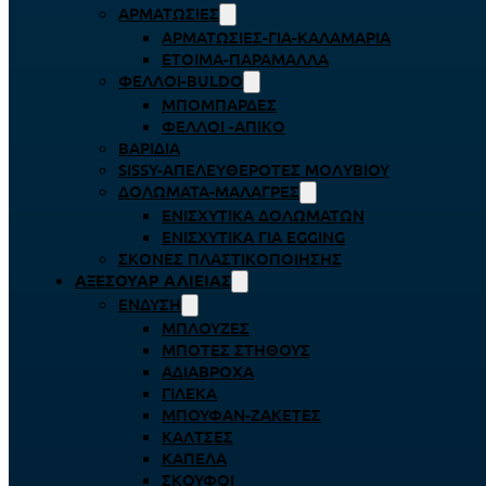
ΑΡΜΑΤΩΣΙΈΣ
ΑΡΜΑΤΩΣΙΈΣ-ΓΙΑ-ΚΑΛΑΜΆΡΙΑ
ΈΤΟΙΜΑ-ΠΑΡΆΜΑΛΛΑ
ΦΕΛΛΟΊ-BULDO
ΜΠΟΜΠΆΡΔΕΣ
ΦΕΛΛΟΊ -ΑΠΊΚΟ
ΒΑΡΊΔΙΑ
SISSY-ΑΠΕΛΕΥΘΕΡΟΤΈΣ ΜΟΛΥΒΙΟΎ
ΔΟΛΏΜΑΤΑ-ΜΑΛΆΓΡΕΣ
ΕΝΙΣΧΥΤΙΚΆ ΔΟΛΩΜΆΤΩΝ
ΕΝΙΣΧΥΤΙΚΆ ΓΙΑ EGGING
ΣΚΌΝΕΣ ΠΛΑΣΤΙΚΟΠΟΊΗΣΗΣ
ΑΞΕΣΟΥΆΡ ΑΛΙΕΊΑΣ
ΈΝΔΥΣΗ
ΜΠΛΟΎΖΕΣ
ΜΠΌΤΕΣ ΣΤΉΘΟΥΣ
ΑΔΙΆΒΡΟΧΑ
ΓΙΛΈΚΑ
ΜΠΟΥΦΆΝ-ΖΑΚΈΤΕΣ
ΚΆΛΤΣΕΣ
ΚΑΠΈΛΑ
ΣΚΟΎΦΟΙ