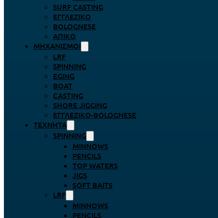
SURF CASTING
ΕΓΓΛΈΖΙΚΟ
BOLOGNESE
ΑΠΊΚΟ
ΜΗΧΑΝΙΣΜΟΊ
LRF
SPINNING
EGING
BOAT
CASTING
SHORE JIGGING
ΕΓΓΛΈΖΙΚΟ-BOLOGNESE
ΤΕΧΝΗΤΆ
SPINNING
MINNOWS
PENCILS
TOP WATERS
JIGS
SOFT BAITS
LRF
MINNOWS
PENCILS