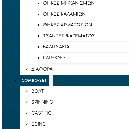
ΘΉΚΕΣ ΜΗΧΑΝΙΣΜΏΝ
ΘΉΚΕΣ ΚΑΛΑΜΙΏΝ
ΘΉΚΕΣ ΑΡΜΑΤΩΣΙΏΝ
ΤΣΆΝΤΕΣ ΨΑΡΈΜΑΤΟΣ
ΒΑΛΙΤΣΆΚΙΑ
ΚΑΡΈΚΛΕΣ
ΔΙΆΦΟΡΑ
COMBO-SET
BOAT
SPINNING
CASTING
EGING