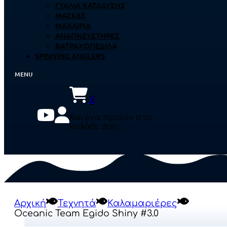
ΓΥΑΛΙΆ ΚΑΤΆΔΥΣΗΣ
ΜΆΣΚΕΣ
ΜΑΧΑΊΡΙΑ
ΑΝΑΠΝΕΥΣΤΉΡΕΣ
ΒΑΤΡΑΧΟΠΈΔΙΛΑ
SPINNING ANGLERS
0
Κανένα προϊόν στο
καλάθι σας.
Αρχική
Τεχνητά
Καλαμαριέρες
Oceanic Team Egido Shiny #3.0