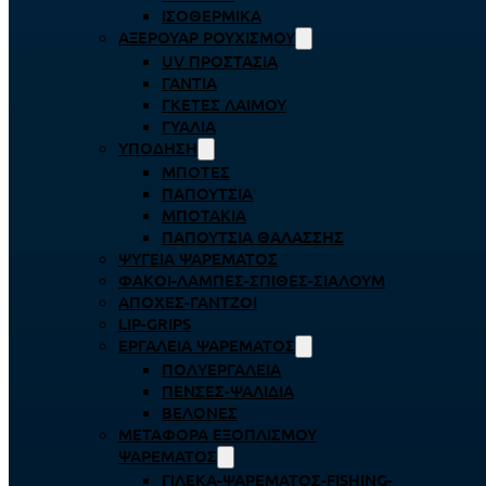
ΙΣΟΘΕΡΜΙΚΆ
ΑΞΕΡΟΥΆΡ ΡΟΥΧΙΣΜΟΎ
UV ΠΡΟΣΤΑΣΊΑ
ΓΆΝΤΙΑ
ΓΚΈΤΕΣ ΛΑΊΜΟΥ
ΓΥΑΛΙΆ
ΥΠΌΔΗΣΗ
ΜΠΌΤΕΣ
ΠΑΠΟΎΤΣΙΑ
ΜΠΟΤΆΚΙΑ
ΠΑΠΟΎΤΣΙΑ ΘΑΛΆΣΣΗΣ
ΨΥΓΕΊΑ ΨΑΡΈΜΑΤΟΣ
ΦΑΚΟΊ-ΛΆΜΠΕΣ-ΣΠΊΘΕΣ-ΣΊΑΛΟΥΜ
ΑΠΌΧΕΣ-ΓΆΝΤΖΟΙ
LIP-GRIPS
EΡΓΑΛΕΊΑ ΨΑΡΈΜΑΤΟΣ
ΠΟΛΥΕΡΓΑΛΕΊΑ
ΠΈΝΣΕΣ-ΨΑΛΊΔΙΑ
ΒΕΛΌΝΕΣ
ΜΕΤΑΦΟΡΆ ΕΞΟΠΛΙΣΜΟΎ
ΨΑΡΈΜΑΤΟΣ
ΓΙΛΈΚΑ-ΨΑΡΈΜΑΤΟΣ-FISHING-