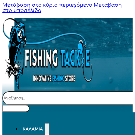
Μετάβαση στο κύριο περιεχόμενο
Μετάβαση
στο υποσέλιδο
Αναζήτηση
ΚΑΛΆΜΙΑ