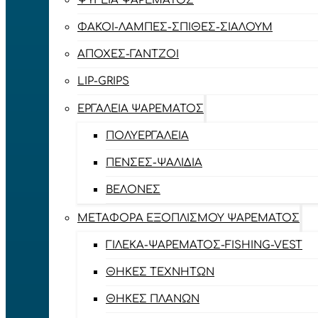
ΨΥΓΕΊΑ ΨΑΡΈΜΑΤΟΣ
ΦΑΚΟΊ-ΛΆΜΠΕΣ-ΣΠΊΘΕΣ-ΣΊΑΛΟΥΜ
ΑΠΌΧΕΣ-ΓΆΝΤΖΟΙ
LIP-GRIPS
EΡΓΑΛΕΊΑ ΨΑΡΈΜΑΤΟΣ
ΠΟΛΥΕΡΓΑΛΕΊΑ
ΠΈΝΣΕΣ-ΨΑΛΊΔΙΑ
ΒΕΛΌΝΕΣ
ΜΕΤΑΦΟΡΆ ΕΞΟΠΛΙΣΜΟΎ ΨΑΡΈΜΑΤΟΣ
ΓΙΛΈΚΑ-ΨΑΡΈΜΑΤΟΣ-FISHING-VEST
ΘΉΚΕΣ ΤΕΧΝΗΤΏΝ
ΘΉΚΕΣ ΠΛΆΝΩΝ