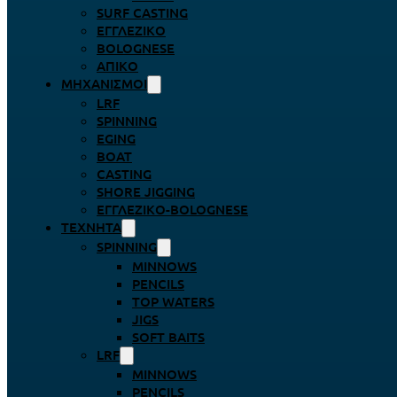
SURF CASTING
ΕΓΓΛΈΖΙΚΟ
BOLOGNESE
ΑΠΊΚΟ
ΜΗΧΑΝΙΣΜΟΊ
LRF
SPINNING
EGING
BOAT
CASTING
SHORE JIGGING
ΕΓΓΛΈΖΙΚΟ-BOLOGNESE
ΤΕΧΝΗΤΆ
SPINNING
MINNOWS
PENCILS
TOP WATERS
JIGS
SOFT BAITS
LRF
MINNOWS
PENCILS