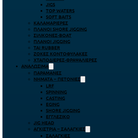
JIGS
TOP WATERS
SOFT BAITS
ΚΑΛΑΜΑΡΙΈΡΕΣ
ΠΛΆΝΟΙ SHORE JIGGING
ΣΙΛΙΚΌΝΕΣ-BOAT
ΠΛΆΝΟΙ JIGGING
TAI RUBBER
ΖΌΚΕΣ ΚΟΝΤΟΦΎΛΑΚΕΣ
ΧΤΑΠΟΔΙΈΡΕΣ-ΘΡΑΨΑΛΙΈΡΕΣ
ΑΝΑΛΏΣΙΜΑ
ΠΑΡΑΜΆΝΕΣ
ΝΉΜΑΤΑ – ΠΕΤΟΝΙΈΣ
LRF
SPINNING
CASTING
EGING
SHORE JIGGING
ΕΓΓΛΈΖΙΚΟ
JIG HEAD
ΑΓΚΊΣΤΡΙΑ – ΣΑΛΑΓΚΙΈΣ
ΣΑΛΑΓΚΙΈΣ