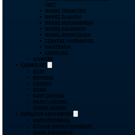
VEST
ΘΉΚΕΣ ΤΕΧΝΗΤΏΝ
ΘΉΚΕΣ ΠΛΆΝΩΝ
ΘΉΚΕΣ ΜΗΧΑΝΙΣΜΏΝ
ΘΉΚΕΣ ΚΑΛΑΜΙΏΝ
ΘΉΚΕΣ ΑΡΜΑΤΩΣΙΏΝ
ΤΣΆΝΤΕΣ ΨΑΡΈΜΑΤΟΣ
ΒΑΛΙΤΣΆΚΙΑ
ΚΑΡΈΚΛΕΣ
ΔΙΆΦΟΡΑ
COMBO-SET
BOAT
SPINNING
CASTING
EGING
SURF CASTING
HEAVY CASTING
SHORE JIGGING
ΚΑΤΆΔΥΣΗ ΚΟΛΎΜΒΗΣΗ
ΨΑΡΟΝΤΟΎΦΕΚΑ
ΣΤΟΛΈΣ ΨΑΡΟΝΤΟΎΦΕΚΟΥ
ΣΆΚΟΙ ΚΑΤΆΔΥΣΗΣ