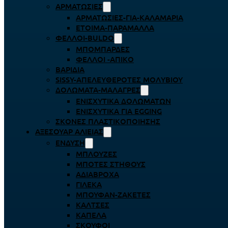
ΑΡΜΑΤΩΣΙΈΣ
ΑΡΜΑΤΩΣΙΈΣ-ΓΙΑ-ΚΑΛΑΜΆΡΙΑ
ΈΤΟΙΜΑ-ΠΑΡΆΜΑΛΛΑ
ΦΕΛΛΟΊ-BULDO
ΜΠΟΜΠΆΡΔΕΣ
ΦΕΛΛΟΊ -ΑΠΊΚΟ
ΒΑΡΊΔΙΑ
SISSY-ΑΠΕΛΕΥΘΕΡΟΤΈΣ ΜΟΛΥΒΙΟΎ
ΔΟΛΏΜΑΤΑ-ΜΑΛΆΓΡΕΣ
ΕΝΙΣΧΥΤΙΚΆ ΔΟΛΩΜΆΤΩΝ
ΕΝΙΣΧΥΤΙΚΆ ΓΙΑ EGGING
ΣΚΌΝΕΣ ΠΛΑΣΤΙΚΟΠΟΊΗΣΗΣ
ΑΞΕΣΟΥΆΡ ΑΛΙΕΊΑΣ
ΈΝΔΥΣΗ
ΜΠΛΟΎΖΕΣ
ΜΠΌΤΕΣ ΣΤΉΘΟΥΣ
ΑΔΙΆΒΡΟΧΑ
ΓΙΛΈΚΑ
ΜΠΟΥΦΆΝ-ΖΑΚΈΤΕΣ
ΚΆΛΤΣΕΣ
ΚΑΠΈΛΑ
ΣΚΟΎΦΟΙ