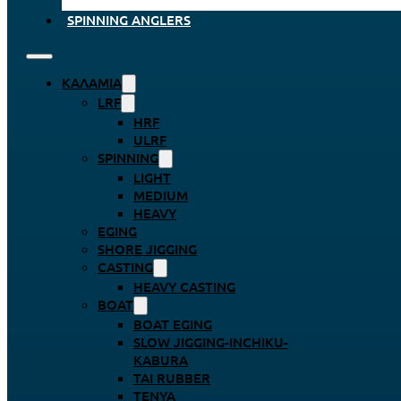
SPINNING ANGLERS
ΚΑΛΆΜΙΑ
LRF
HRF
ULRF
SPINNING
LIGHT
MEDIUM
HEAVY
EGING
SHORE JIGGING
CASTING
HEAVY CASTING
BOAT
BOAT EGING
SLOW JIGGING-INCHIKU-
KABURA
TAI RUBBER
TENYA