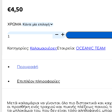
€
4,50
ΧΡΩΜΑ
Oceanic
Team
Egido
Shiny
Κατηγορίες:
Καλαμαριέρες
Εταιρεία:
OCEANIC TEAM
#3.0
ποσότητα
Περιγραφή
Επιπλέον πληροφορίες
Μετά καλαμάρια να γίνονται όλο πιο διστακτικά και καχ
οι προσθήκη ενός τραχιού και πυκνής πλέξεως πανιού, τ
τα μπλοκάμια του, που δεν είναι τόσο αληθοφανές, μπορ