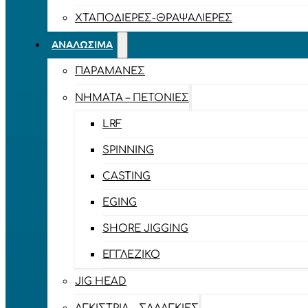
ΧΤΑΠΟΔΙΈΡΕΣ-ΘΡΑΨΑΛΙΈΡΕΣ
ΑΝΑΛΏΣΙΜΑ
ΠΑΡΑΜΆΝΕΣ
ΝΉΜΑΤΑ – ΠΕΤΟΝΙΈΣ
LRF
SPINNING
CASTING
EGING
SHORE JIGGING
ΕΓΓΛΈΖΙΚΟ
JIG HEAD