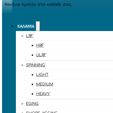
Κανένα προϊόν στο καλάθι σας.
ΚΑΛΆΜΙΑ
LRF
HRF
ULRF
SPINNING
LIGHT
MEDIUM
HEAVY
EGING