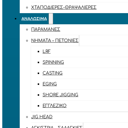
ΧΤΑΠΟΔΙΈΡΕΣ-ΘΡΑΨΑΛΙΈΡΕΣ
ΑΝΑΛΏΣΙΜΑ
ΠΑΡΑΜΆΝΕΣ
ΝΉΜΑΤΑ – ΠΕΤΟΝΙΈΣ
LRF
SPINNING
CASTING
EGING
SHORE JIGGING
ΕΓΓΛΈΖΙΚΟ
JIG HEAD