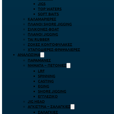
JIGS
TOP WATERS
SOFT BAITS
ΚΑΛΑΜΑΡΙΈΡΕΣ
ΠΛΆΝΟΙ SHORE JIGGING
ΣΙΛΙΚΌΝΕΣ-BOAT
ΠΛΆΝΟΙ JIGGING
TAI RUBBER
ΖΌΚΕΣ ΚΟΝΤΟΦΎΛΑΚΕΣ
ΧΤΑΠΟΔΙΈΡΕΣ-ΘΡΑΨΑΛΙΈΡΕΣ
ΑΝΑΛΏΣΙΜΑ
ΠΑΡΑΜΆΝΕΣ
ΝΉΜΑΤΑ – ΠΕΤΟΝΙΈΣ
LRF
SPINNING
CASTING
EGING
SHORE JIGGING
ΕΓΓΛΈΖΙΚΟ
JIG HEAD
ΑΓΚΊΣΤΡΙΑ – ΣΑΛΑΓΚΙΈΣ
ΣΑΛΑΓΚΙΈΣ