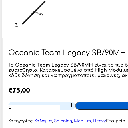
Oceanic Team Legacy SB/90MH – 
Το
Oceanic Team Legacy SB/90MH
είναι το πιο 
ευαισθησία
. Κατασκευασμένο από
High Modulu
κάθε δόνηση και να πραγματοποιεί
μακρινές, ακ
€
73,00
Oceanic
Team
Legacy
SB/90MH
Κατηγορίες:
Καλάμια
,
Spinning
,
Medium
,
Heavy
Εταιρεία:
–