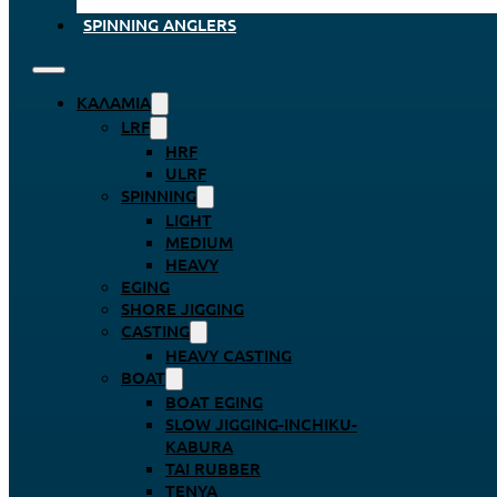
SPINNING ANGLERS
ΚΑΛΆΜΙΑ
LRF
HRF
ULRF
SPINNING
LIGHT
MEDIUM
HEAVY
EGING
SHORE JIGGING
CASTING
HEAVY CASTING
BOAT
BOAT EGING
SLOW JIGGING-INCHIKU-
KABURA
TAI RUBBER
TENYA