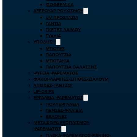
ΙΣΟΘΕΡΜΙΚΆ
ΑΞΕΡΟΥΆΡ ΡΟΥΧΙΣΜΟΎ
UV ΠΡΟΣΤΑΣΊΑ
ΓΆΝΤΙΑ
ΓΚΈΤΕΣ ΛΑΊΜΟΥ
ΓΥΑΛΙΆ
ΥΠΌΔΗΣΗ
ΜΠΌΤΕΣ
ΠΑΠΟΎΤΣΙΑ
ΜΠΟΤΆΚΙΑ
ΠΑΠΟΎΤΣΙΑ ΘΑΛΆΣΣΗΣ
ΨΥΓΕΊΑ ΨΑΡΈΜΑΤΟΣ
ΦΑΚΟΊ-ΛΆΜΠΕΣ-ΣΠΊΘΕΣ-ΣΊΑΛΟΥΜ
ΑΠΌΧΕΣ-ΓΆΝΤΖΟΙ
LIP-GRIPS
EΡΓΑΛΕΊΑ ΨΑΡΈΜΑΤΟΣ
ΠΟΛΥΕΡΓΑΛΕΊΑ
ΠΈΝΣΕΣ-ΨΑΛΊΔΙΑ
ΒΕΛΌΝΕΣ
ΜΕΤΑΦΟΡΆ ΕΞΟΠΛΙΣΜΟΎ
ΨΑΡΈΜΑΤΟΣ
ΓΙΛΈΚΑ-ΨΑΡΈΜΑΤΟΣ-FISHING-