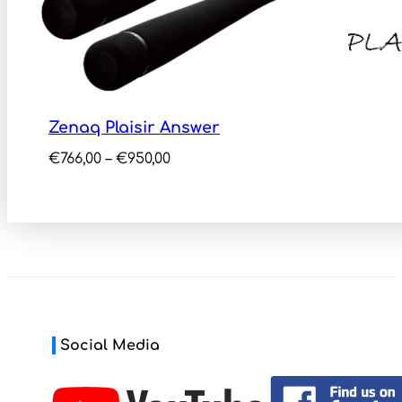
Zenaq Plaisir Answer
Price
€
766,00
–
€
950,00
range:
€766,00
through
€950,00
Social Media