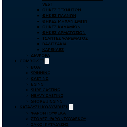
VEST
ΘΉΚΕΣ ΤΕΧΝΗΤΏΝ
ΘΉΚΕΣ ΠΛΆΝΩΝ
ΘΉΚΕΣ ΜΗΧΑΝΙΣΜΏΝ
ΘΉΚΕΣ ΚΑΛΑΜΙΏΝ
ΘΉΚΕΣ ΑΡΜΑΤΩΣΙΏΝ
ΤΣΆΝΤΕΣ ΨΑΡΈΜΑΤΟΣ
ΒΑΛΙΤΣΆΚΙΑ
ΚΑΡΈΚΛΕΣ
ΔΙΆΦΟΡΑ
COMBO-SET
BOAT
SPINNING
CASTING
EGING
SURF CASTING
HEAVY CASTING
SHORE JIGGING
ΚΑΤΆΔΥΣΗ ΚΟΛΎΜΒΗΣΗ
ΨΑΡΟΝΤΟΎΦΕΚΑ
ΣΤΟΛΈΣ ΨΑΡΟΝΤΟΎΦΕΚΟΥ
ΣΆΚΟΙ ΚΑΤΆΔΥΣΗΣ