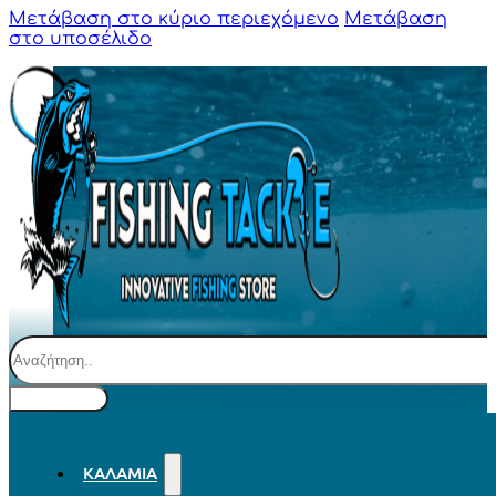
Μετάβαση στο κύριο περιεχόμενο
Μετάβαση
στο υποσέλιδο
Αναζήτηση
ΚΑΛΆΜΙΑ