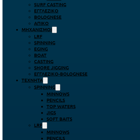
SURF CASTING
ΕΓΓΛΈΖΙΚΟ
BOLOGNESE
ΑΠΊΚΟ
ΜΗΧΑΝΙΣΜΟΊ
LRF
SPINNING
EGING
BOAT
CASTING
SHORE JIGGING
ΕΓΓΛΈΖΙΚΟ-BOLOGNESE
ΤΕΧΝΗΤΆ
SPINNING
MINNOWS
PENCILS
TOP WATERS
JIGS
SOFT BAITS
LRF
MINNOWS
PENCILS