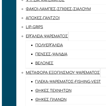
ΨΥΓΕΊΑ ΨΑΡΈΜΑΤΟΣ
ΦΑΚΟΊ-ΛΆΜΠΕΣ-ΣΠΊΘΕΣ-ΣΊΑΛΟΥΜ
ΑΠΌΧΕΣ-ΓΆΝΤΖΟΙ
LIP-GRIPS
EΡΓΑΛΕΊΑ ΨΑΡΈΜΑΤΟΣ
ΠΟΛΥΕΡΓΑΛΕΊΑ
ΠΈΝΣΕΣ-ΨΑΛΊΔΙΑ
ΒΕΛΌΝΕΣ
ΜΕΤΑΦΟΡΆ ΕΞΟΠΛΙΣΜΟΎ ΨΑΡΈΜΑΤΟΣ
ΓΙΛΈΚΑ-ΨΑΡΈΜΑΤΟΣ-FISHING-VEST
ΘΉΚΕΣ ΤΕΧΝΗΤΏΝ
ΘΉΚΕΣ ΠΛΆΝΩΝ