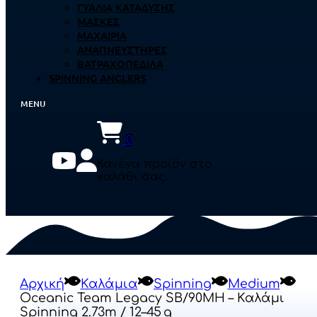
ΓΥΑΛΙΆ ΚΑΤΆΔΥΣΗΣ
ΜΆΣΚΕΣ
ΜΑΧΑΊΡΙΑ
ΑΝΑΠΝΕΥΣΤΉΡΕΣ
ΒΑΤΡΑΧΟΠΈΔΙΛΑ
SPINNING ANGLERS
0
Κανένα προϊόν στο
καλάθι σας.
Αρχική
Καλάμια
Spinning
Medium
Oceanic Team Legacy SB/90MH – Καλάμι
Spinning 2.73m / 12–45 G