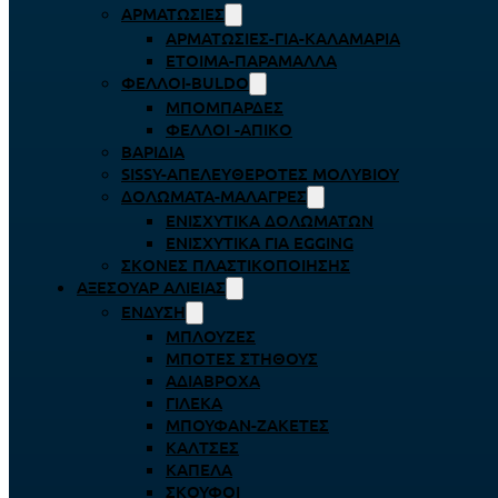
ΑΡΜΑΤΩΣΙΈΣ
ΑΡΜΑΤΩΣΙΈΣ-ΓΙΑ-ΚΑΛΑΜΆΡΙΑ
ΈΤΟΙΜΑ-ΠΑΡΆΜΑΛΛΑ
ΦΕΛΛΟΊ-BULDO
ΜΠΟΜΠΆΡΔΕΣ
ΦΕΛΛΟΊ -ΑΠΊΚΟ
ΒΑΡΊΔΙΑ
SISSY-ΑΠΕΛΕΥΘΕΡΟΤΈΣ ΜΟΛΥΒΙΟΎ
ΔΟΛΏΜΑΤΑ-ΜΑΛΆΓΡΕΣ
ΕΝΙΣΧΥΤΙΚΆ ΔΟΛΩΜΆΤΩΝ
ΕΝΙΣΧΥΤΙΚΆ ΓΙΑ EGGING
ΣΚΌΝΕΣ ΠΛΑΣΤΙΚΟΠΟΊΗΣΗΣ
ΑΞΕΣΟΥΆΡ ΑΛΙΕΊΑΣ
ΈΝΔΥΣΗ
ΜΠΛΟΎΖΕΣ
ΜΠΌΤΕΣ ΣΤΉΘΟΥΣ
ΑΔΙΆΒΡΟΧΑ
ΓΙΛΈΚΑ
ΜΠΟΥΦΆΝ-ΖΑΚΈΤΕΣ
ΚΆΛΤΣΕΣ
ΚΑΠΈΛΑ
ΣΚΟΎΦΟΙ