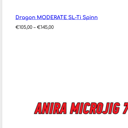
Dragon MODERATE SL-Ti Spinn
Price
€
105,00
–
€
145,00
range:
€105,00
through
€145,00