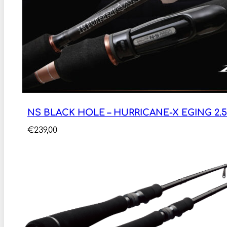
NS BLACK HOLE – HURRICANE-X EGING 2.52M
€
239,00