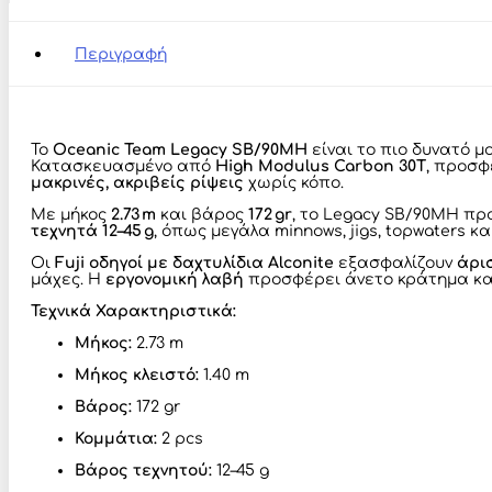
Καλάμι
Spinning
2.73m
Περιγραφή
/
12–
45 g
ποσότητα
Το
Oceanic Team Legacy SB/90MH
είναι το πιο δυνατό μ
Κατασκευασμένο από
High Modulus Carbon 30T
, προσ
μακρινές, ακριβείς ρίψεις
χωρίς κόπο.
Με μήκος
2.73 m
και βάρος
172 gr
, το Legacy SB/90MH π
τεχνητά 12–45 g
, όπως μεγάλα minnows, jigs, topwaters κ
Οι
Fuji οδηγοί με δαχτυλίδια Alconite
εξασφαλίζουν
άρι
μάχες. Η
εργονομική λαβή
προσφέρει άνετο κράτημα κα
Τεχνικά Χαρακτηριστικά:
Μήκος:
2.73 m
Μήκος κλειστό:
1.40 m
Βάρος:
172 gr
Κομμάτια:
2 pcs
Βάρος τεχνητού:
12–45 g