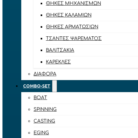
ΘΉΚΕΣ ΜΗΧΑΝΙΣΜΏΝ
ΘΉΚΕΣ ΚΑΛΑΜΙΏΝ
ΘΉΚΕΣ ΑΡΜΑΤΩΣΙΏΝ
ΤΣΆΝΤΕΣ ΨΑΡΈΜΑΤΟΣ
ΒΑΛΙΤΣΆΚΙΑ
ΚΑΡΈΚΛΕΣ
ΔΙΆΦΟΡΑ
COMBO-SET
BOAT
SPINNING
CASTING
EGING