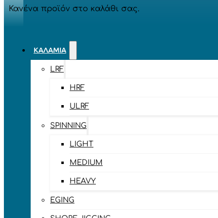
Κανένα προϊόν στο καλάθι σας.
ΚΑΛΆΜΙΑ
LRF
HRF
ULRF
SPINNING
LIGHT
MEDIUM
HEAVY
EGING