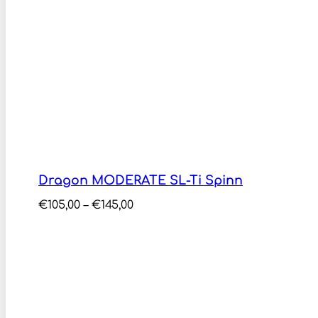
Dragon MODERATE SL-Ti Spinn
Price
€
105,00
–
€
145,00
range:
€105,00
through
€145,00