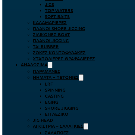
JIGS
TOP WATERS
SOFT BAITS
ΚΑΛΑΜΑΡΙΈΡΕΣ
ΠΛΆΝΟΙ SHORE JIGGING
ΣΙΛΙΚΌΝΕΣ-BOAT
ΠΛΆΝΟΙ JIGGING
TAI RUBBER
ΖΌΚΕΣ ΚΟΝΤΟΦΎΛΑΚΕΣ
ΧΤΑΠΟΔΙΈΡΕΣ-ΘΡΑΨΑΛΙΈΡΕΣ
ΑΝΑΛΏΣΙΜΑ
ΠΑΡΑΜΆΝΕΣ
ΝΉΜΑΤΑ – ΠΕΤΟΝΙΈΣ
LRF
SPINNING
CASTING
EGING
SHORE JIGGING
ΕΓΓΛΈΖΙΚΟ
JIG HEAD
ΑΓΚΊΣΤΡΙΑ – ΣΑΛΑΓΚΙΈΣ
ΣΑΛΑΓΚΙΈΣ