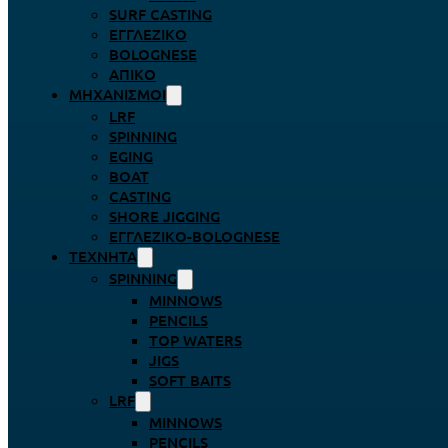
SURF CASTING
ΕΓΓΛΈΖΙΚΟ
BOLOGNESE
ΑΠΊΚΟ
ΜΗΧΑΝΙΣΜΟΊ
LRF
SPINNING
EGING
BOAT
CASTING
SHORE JIGGING
ΕΓΓΛΈΖΙΚΟ-BOLOGNESE
ΤΕΧΝΗΤΆ
SPINNING
MINNOWS
PENCILS
TOP WATERS
JIGS
SOFT BAITS
LRF
MINNOWS
PENCILS