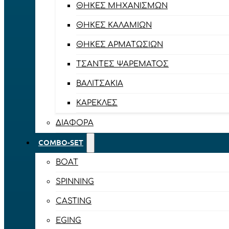
ΘΉΚΕΣ ΜΗΧΑΝΙΣΜΏΝ
ΘΉΚΕΣ ΚΑΛΑΜΙΏΝ
ΘΉΚΕΣ ΑΡΜΑΤΩΣΙΏΝ
ΤΣΆΝΤΕΣ ΨΑΡΈΜΑΤΟΣ
ΒΑΛΙΤΣΆΚΙΑ
ΚΑΡΈΚΛΕΣ
ΔΙΆΦΟΡΑ
COMBO-SET
BOAT
SPINNING
CASTING
EGING