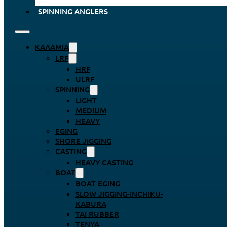
SPINNING ANGLERS
ΚΑΛΆΜΙΑ
LRF
HRF
ULRF
SPINNING
LIGHT
MEDIUM
HEAVY
EGING
SHORE JIGGING
CASTING
HEAVY CASTING
BOAT
BOAT EGING
SLOW JIGGING-INCHIKU-
KABURA
TAI RUBBER
TENYA