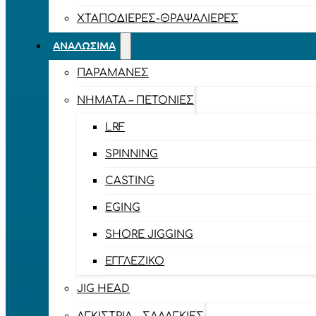
ΧΤΑΠΟΔΙΈΡΕΣ-ΘΡΑΨΑΛΙΈΡΕΣ
ΑΝΑΛΏΣΙΜΑ
ΠΑΡΑΜΆΝΕΣ
ΝΉΜΑΤΑ – ΠΕΤΟΝΙΈΣ
LRF
SPINNING
CASTING
EGING
SHORE JIGGING
ΕΓΓΛΈΖΙΚΟ
JIG HEAD