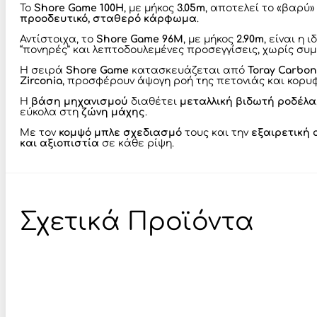
Το
Shore Game 100H
, με μήκος
3.05m
, αποτελεί το «βαρύ»
προοδευτικό, σταθερό κάρφωμα
.
Αντίστοιχα, το
Shore Game 96M
, με μήκος
2.90m
, είναι η
“πονηρές” και λεπτοδουλεμένες προσεγγίσεις, χωρίς συ
Η σειρά
Shore Game
κατασκευάζεται από
Toray Carbo
Zirconia
, προσφέρουν άψογη ροή της πετονιάς και κορυ
Η
βάση μηχανισμού
διαθέτει
μεταλλική βιδωτή ροδέλα
εύκολα στη
ζώνη μάχης
.
Με τον
κομψό μπλε σχεδιασμό
τους και την
εξαιρετική 
και αξιοπιστία
σε κάθε ρίψη.
Σχετικά Προϊόντα