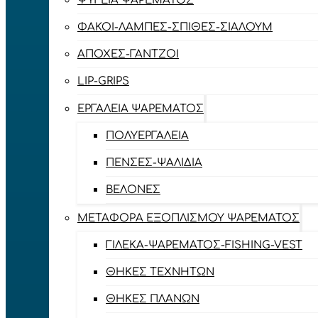
ΨΥΓΕΊΑ ΨΑΡΈΜΑΤΟΣ
ΦΑΚΟΊ-ΛΆΜΠΕΣ-ΣΠΊΘΕΣ-ΣΊΑΛΟΥΜ
ΑΠΌΧΕΣ-ΓΆΝΤΖΟΙ
LIP-GRIPS
EΡΓΑΛΕΊΑ ΨΑΡΈΜΑΤΟΣ
ΠΟΛΥΕΡΓΑΛΕΊΑ
ΠΈΝΣΕΣ-ΨΑΛΊΔΙΑ
ΒΕΛΌΝΕΣ
ΜΕΤΑΦΟΡΆ ΕΞΟΠΛΙΣΜΟΎ ΨΑΡΈΜΑΤΟΣ
ΓΙΛΈΚΑ-ΨΑΡΈΜΑΤΟΣ-FISHING-VEST
ΘΉΚΕΣ ΤΕΧΝΗΤΏΝ
ΘΉΚΕΣ ΠΛΆΝΩΝ