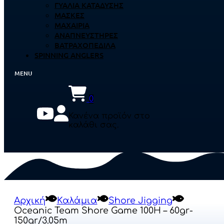
ΓΥΑΛΙΆ ΚΑΤΆΔΥΣΗΣ
ΜΆΣΚΕΣ
ΜΑΧΑΊΡΙΑ
ΑΝΑΠΝΕΥΣΤΉΡΕΣ
ΒΑΤΡΑΧΟΠΈΔΙΛΑ
SPINNING ANGLERS
0
Κανένα προϊόν στο
καλάθι σας.
Αρχική
Καλάμια
Shore Jigging
Oceanic Team Shore Game 100H – 60gr-
150gr/3.05m