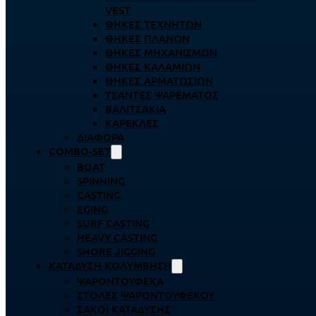
VEST
ΘΉΚΕΣ ΤΕΧΝΗΤΏΝ
ΘΉΚΕΣ ΠΛΆΝΩΝ
ΘΉΚΕΣ ΜΗΧΑΝΙΣΜΏΝ
ΘΉΚΕΣ ΚΑΛΑΜΙΏΝ
ΘΉΚΕΣ ΑΡΜΑΤΩΣΙΏΝ
ΤΣΆΝΤΕΣ ΨΑΡΈΜΑΤΟΣ
ΒΑΛΙΤΣΆΚΙΑ
ΚΑΡΈΚΛΕΣ
ΔΙΆΦΟΡΑ
COMBO-SET
BOAT
SPINNING
CASTING
EGING
SURF CASTING
HEAVY CASTING
SHORE JIGGING
ΚΑΤΆΔΥΣΗ ΚΟΛΎΜΒΗΣΗ
ΨΑΡΟΝΤΟΎΦΕΚΑ
ΣΤΟΛΈΣ ΨΑΡΟΝΤΟΎΦΕΚΟΥ
ΣΆΚΟΙ ΚΑΤΆΔΥΣΗΣ