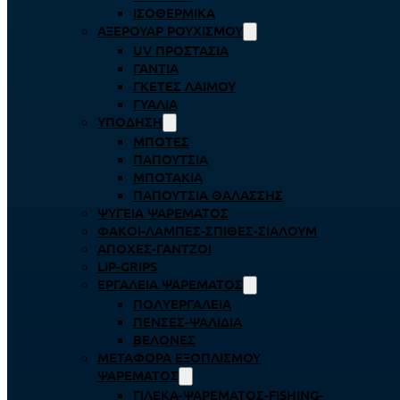
ΙΣΟΘΕΡΜΙΚΆ
ΑΞΕΡΟΥΆΡ ΡΟΥΧΙΣΜΟΎ
UV ΠΡΟΣΤΑΣΊΑ
ΓΆΝΤΙΑ
ΓΚΈΤΕΣ ΛΑΊΜΟΥ
ΓΥΑΛΙΆ
ΥΠΌΔΗΣΗ
ΜΠΌΤΕΣ
ΠΑΠΟΎΤΣΙΑ
ΜΠΟΤΆΚΙΑ
ΠΑΠΟΎΤΣΙΑ ΘΑΛΆΣΣΗΣ
ΨΥΓΕΊΑ ΨΑΡΈΜΑΤΟΣ
ΦΑΚΟΊ-ΛΆΜΠΕΣ-ΣΠΊΘΕΣ-ΣΊΑΛΟΥΜ
ΑΠΌΧΕΣ-ΓΆΝΤΖΟΙ
LIP-GRIPS
EΡΓΑΛΕΊΑ ΨΑΡΈΜΑΤΟΣ
ΠΟΛΥΕΡΓΑΛΕΊΑ
ΠΈΝΣΕΣ-ΨΑΛΊΔΙΑ
ΒΕΛΌΝΕΣ
ΜΕΤΑΦΟΡΆ ΕΞΟΠΛΙΣΜΟΎ
ΨΑΡΈΜΑΤΟΣ
ΓΙΛΈΚΑ-ΨΑΡΈΜΑΤΟΣ-FISHING-