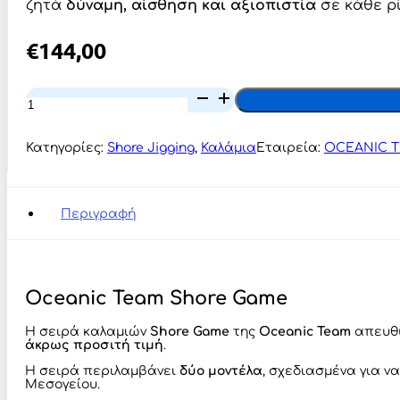
ζητά
δύναμη, αίσθηση και αξιοπιστία
σε κάθε ρ
€
144,00
Oceanic
Team
Shore
Game
Κατηγορίες:
Shore Jigging
,
Καλάμια
Εταιρεία:
OCEANIC 
100H
–
60gr-
150gr/3.05m
Περιγραφή
ποσότητα
Oceanic Team Shore Game
Η σειρά καλαμιών
Shore Game
της
Oceanic Team
απευθύ
άκρως προσιτή τιμή
.
Η σειρά περιλαμβάνει
δύο μοντέλα
, σχεδιασμένα για ν
Μεσογείου.