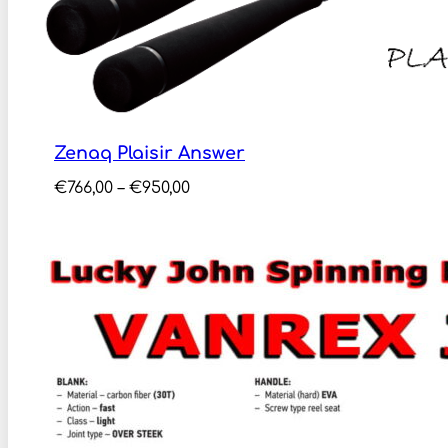
Zenaq Plaisir Answer
Price
€
766,00
–
€
950,00
range:
€766,00
through
€950,00