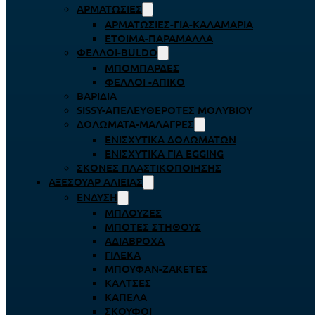
ΑΡΜΑΤΩΣΙΈΣ
ΑΡΜΑΤΩΣΙΈΣ-ΓΙΑ-ΚΑΛΑΜΆΡΙΑ
ΈΤΟΙΜΑ-ΠΑΡΆΜΑΛΛΑ
ΦΕΛΛΟΊ-BULDO
ΜΠΟΜΠΆΡΔΕΣ
ΦΕΛΛΟΊ -ΑΠΊΚΟ
ΒΑΡΊΔΙΑ
SISSY-ΑΠΕΛΕΥΘΕΡΟΤΈΣ ΜΟΛΥΒΙΟΎ
ΔΟΛΏΜΑΤΑ-ΜΑΛΆΓΡΕΣ
ΕΝΙΣΧΥΤΙΚΆ ΔΟΛΩΜΆΤΩΝ
ΕΝΙΣΧΥΤΙΚΆ ΓΙΑ EGGING
ΣΚΌΝΕΣ ΠΛΑΣΤΙΚΟΠΟΊΗΣΗΣ
ΑΞΕΣΟΥΆΡ ΑΛΙΕΊΑΣ
ΈΝΔΥΣΗ
ΜΠΛΟΎΖΕΣ
ΜΠΌΤΕΣ ΣΤΉΘΟΥΣ
ΑΔΙΆΒΡΟΧΑ
ΓΙΛΈΚΑ
ΜΠΟΥΦΆΝ-ΖΑΚΈΤΕΣ
ΚΆΛΤΣΕΣ
ΚΑΠΈΛΑ
ΣΚΟΎΦΟΙ