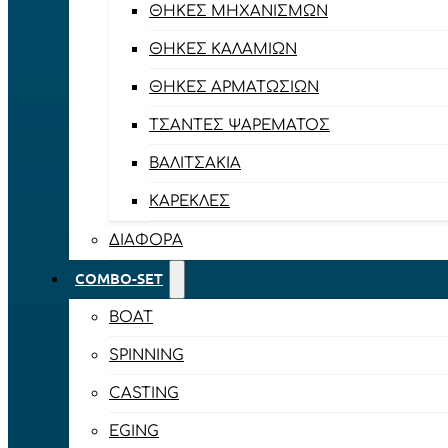
ΘΉΚΕΣ ΜΗΧΑΝΙΣΜΏΝ
ΘΉΚΕΣ ΚΑΛΑΜΙΏΝ
ΘΉΚΕΣ ΑΡΜΑΤΩΣΙΏΝ
ΤΣΆΝΤΕΣ ΨΑΡΈΜΑΤΟΣ
ΒΑΛΙΤΣΆΚΙΑ
ΚΑΡΈΚΛΕΣ
ΔΙΆΦΟΡΑ
COMBO-SET
BOAT
SPINNING
CASTING
EGING