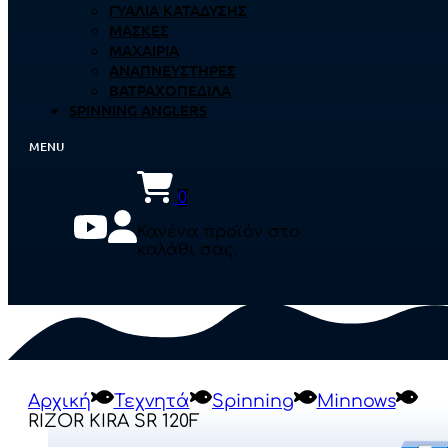
ΓΥΑΛΙΆ ΚΑΤΆΔΥΣΗΣ
ΜΆΣΚΕΣ
ΜΑΧΑΊΡΙΑ
ΑΝΑΠΝΕΥΣΤΉΡΕΣ
ΒΑΤΡΑΧΟΠΈΔΙΛΑ
SPINNING ANGLERS
0
Κανένα προϊόν στο
καλάθι σας.
Αρχική
Τεχνητά
Spinning
Minnows
RIZOR KIRA SR 120F