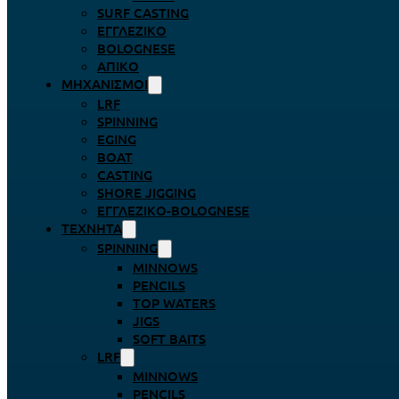
SURF CASTING
ΕΓΓΛΈΖΙΚΟ
BOLOGNESE
ΑΠΊΚΟ
ΜΗΧΑΝΙΣΜΟΊ
LRF
SPINNING
EGING
BOAT
CASTING
SHORE JIGGING
ΕΓΓΛΈΖΙΚΟ-BOLOGNESE
ΤΕΧΝΗΤΆ
SPINNING
MINNOWS
PENCILS
TOP WATERS
JIGS
SOFT BAITS
LRF
MINNOWS
PENCILS