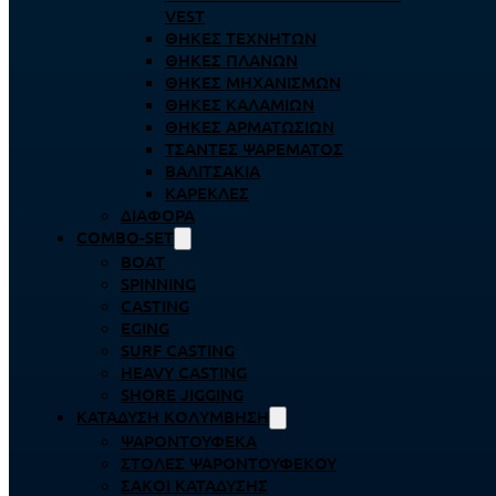
VEST
ΘΉΚΕΣ ΤΕΧΝΗΤΏΝ
ΘΉΚΕΣ ΠΛΆΝΩΝ
ΘΉΚΕΣ ΜΗΧΑΝΙΣΜΏΝ
ΘΉΚΕΣ ΚΑΛΑΜΙΏΝ
ΘΉΚΕΣ ΑΡΜΑΤΩΣΙΏΝ
ΤΣΆΝΤΕΣ ΨΑΡΈΜΑΤΟΣ
ΒΑΛΙΤΣΆΚΙΑ
ΚΑΡΈΚΛΕΣ
ΔΙΆΦΟΡΑ
COMBO-SET
BOAT
SPINNING
CASTING
EGING
SURF CASTING
HEAVY CASTING
SHORE JIGGING
ΚΑΤΆΔΥΣΗ ΚΟΛΎΜΒΗΣΗ
ΨΑΡΟΝΤΟΎΦΕΚΑ
ΣΤΟΛΈΣ ΨΑΡΟΝΤΟΎΦΕΚΟΥ
ΣΆΚΟΙ ΚΑΤΆΔΥΣΗΣ