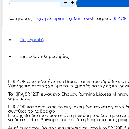
RIZOR
KIRA
SR
120F
Κατηγορίες:
Τεχνητά
,
Spinning
,
Minnows
Εταιρεία:
RIZOR
ποσότητα
Περιγραφή
Επιπλέον πληροφορίες
H RIZOR αποτελεί ένα νέο Brand name που ιδρύθηκε απ
Yψηλής ποιότητας χρώματα, αιχμηρές σαλαγιές και γεν
Τα KIRA SR 120F είναι ένα Shallow Running Lipless Minno
νερό μόνο.
Η RIZOR κατασκεύασε το συγκεκριμένο τεχνητό για να δ
συνήθως τα λαβράκια.
Επίσης θα διαπιστώσετε ότι η πλεύση του διατηρείται φ
να διατηρεί το βύθισμά του κατά τη διάρκεια μιας μακρ
Αυτό όμως που θα σας εντυπωσιάσει στο Kira SR 120F ό