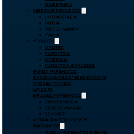
ΙΣΟΘΕΡΜΙΚΆ
ΑΞΕΡΟΥΆΡ ΡΟΥΧΙΣΜΟΎ
UV ΠΡΟΣΤΑΣΊΑ
ΓΆΝΤΙΑ
ΓΚΈΤΕΣ ΛΑΊΜΟΥ
ΓΥΑΛΙΆ
ΥΠΌΔΗΣΗ
ΜΠΌΤΕΣ
ΠΑΠΟΎΤΣΙΑ
ΜΠΟΤΆΚΙΑ
ΠΑΠΟΎΤΣΙΑ ΘΑΛΆΣΣΗΣ
ΨΥΓΕΊΑ ΨΑΡΈΜΑΤΟΣ
ΦΑΚΟΊ-ΛΆΜΠΕΣ-ΣΠΊΘΕΣ-ΣΊΑΛΟΥΜ
ΑΠΌΧΕΣ-ΓΆΝΤΖΟΙ
LIP-GRIPS
EΡΓΑΛΕΊΑ ΨΑΡΈΜΑΤΟΣ
ΠΟΛΥΕΡΓΑΛΕΊΑ
ΠΈΝΣΕΣ-ΨΑΛΊΔΙΑ
ΒΕΛΌΝΕΣ
ΜΕΤΑΦΟΡΆ ΕΞΟΠΛΙΣΜΟΎ
ΨΑΡΈΜΑΤΟΣ
ΓΙΛΈΚΑ-ΨΑΡΈΜΑΤΟΣ-FISHING-