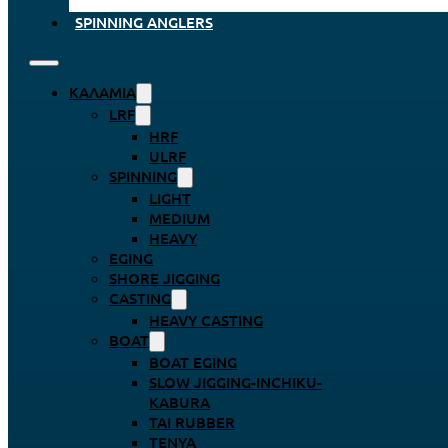
SPINNING ANGLERS
ΚΑΛΆΜΙΑ
LRF
HRF
ULRF
SPINNING
LIGHT
MEDIUM
HEAVY
EGING
SHORE JIGGING
CASTING
HEAVY CASTING
BOAT
BOAT EGING
SLOW JIGGING-INCHIKU-
KABURA
TAI RUBBER
TENYA