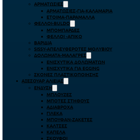
ΑΡΜΑΤΩΣΙΈΣ
ΑΡΜΑΤΩΣΙΈΣ-ΓΙΑ-ΚΑΛΑΜΆΡΙΑ
ΈΤΟΙΜΑ-ΠΑΡΆΜΑΛΛΑ
ΦΕΛΛΟΊ-BULDO
ΜΠΟΜΠΆΡΔΕΣ
ΦΕΛΛΟΊ -ΑΠΊΚΟ
ΒΑΡΊΔΙΑ
SISSY-ΑΠΕΛΕΥΘΕΡΟΤΈΣ ΜΟΛΥΒΙΟΎ
ΔΟΛΏΜΑΤΑ-ΜΑΛΆΓΡΕΣ
ΕΝΙΣΧΥΤΙΚΆ ΔΟΛΩΜΆΤΩΝ
ΕΝΙΣΧΥΤΙΚΆ ΓΙΑ EGGING
ΣΚΌΝΕΣ ΠΛΑΣΤΙΚΟΠΟΊΗΣΗΣ
ΑΞΕΣΟΥΆΡ ΑΛΙΕΊΑΣ
ΈΝΔΥΣΗ
ΜΠΛΟΎΖΕΣ
ΜΠΌΤΕΣ ΣΤΉΘΟΥΣ
ΑΔΙΆΒΡΟΧΑ
ΓΙΛΈΚΑ
ΜΠΟΥΦΆΝ-ΖΑΚΈΤΕΣ
ΚΆΛΤΣΕΣ
ΚΑΠΈΛΑ
ΣΚΟΎΦΟΙ