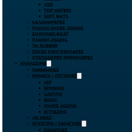
JIGS
TOP WATERS
SOFT BAITS
ΚΑΛΑΜΑΡΙΈΡΕΣ
ΠΛΆΝΟΙ SHORE JIGGING
ΣΙΛΙΚΌΝΕΣ-BOAT
ΠΛΆΝΟΙ JIGGING
TAI RUBBER
ΖΌΚΕΣ ΚΟΝΤΟΦΎΛΑΚΕΣ
ΧΤΑΠΟΔΙΈΡΕΣ-ΘΡΑΨΑΛΙΈΡΕΣ
ΑΝΑΛΏΣΙΜΑ
ΠΑΡΑΜΆΝΕΣ
ΝΉΜΑΤΑ – ΠΕΤΟΝΙΈΣ
LRF
SPINNING
CASTING
EGING
SHORE JIGGING
ΕΓΓΛΈΖΙΚΟ
JIG HEAD
ΑΓΚΊΣΤΡΙΑ – ΣΑΛΑΓΚΙΈΣ
ΣΑΛΑΓΚΙΈΣ