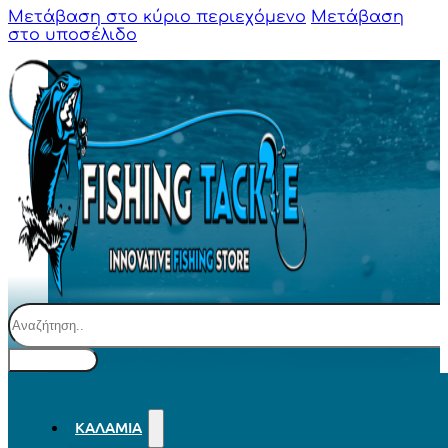
Μετάβαση στο κύριο περιεχόμενο
Μετάβαση
στο υποσέλιδο
Αναζήτηση
ΚΑΛΆΜΙΑ