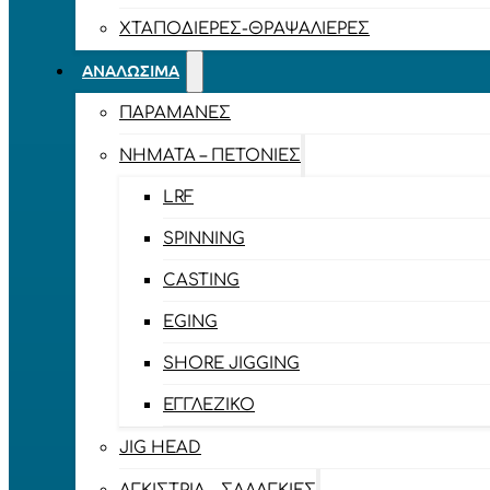
ΧΤΑΠΟΔΙΈΡΕΣ-ΘΡΑΨΑΛΙΈΡΕΣ
ΑΝΑΛΏΣΙΜΑ
ΠΑΡΑΜΆΝΕΣ
ΝΉΜΑΤΑ – ΠΕΤΟΝΙΈΣ
LRF
SPINNING
CASTING
EGING
SHORE JIGGING
ΕΓΓΛΈΖΙΚΟ
JIG HEAD