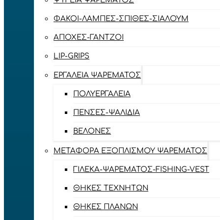
ΨΥΓΕΊΑ ΨΑΡΈΜΑΤΟΣ
ΦΑΚΟΊ-ΛΆΜΠΕΣ-ΣΠΊΘΕΣ-ΣΊΑΛΟΥΜ
ΑΠΌΧΕΣ-ΓΆΝΤΖΟΙ
LIP-GRIPS
EΡΓΑΛΕΊΑ ΨΑΡΈΜΑΤΟΣ
ΠΟΛΥΕΡΓΑΛΕΊΑ
ΠΈΝΣΕΣ-ΨΑΛΊΔΙΑ
ΒΕΛΌΝΕΣ
ΜΕΤΑΦΟΡΆ ΕΞΟΠΛΙΣΜΟΎ ΨΑΡΈΜΑΤΟΣ
ΓΙΛΈΚΑ-ΨΑΡΈΜΑΤΟΣ-FISHING-VEST
ΘΉΚΕΣ ΤΕΧΝΗΤΏΝ
ΘΉΚΕΣ ΠΛΆΝΩΝ