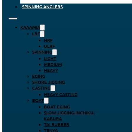
SPINNING ANGLERS
ΚΑΛΆΜΙΑ
LRF
HRF
ULRF
SPINNING
LIGHT
MEDIUM
HEAVY
EGING
SHORE JIGGING
CASTING
HEAVY CASTING
BOAT
BOAT EGING
SLOW JIGGING-INCHIKU-
KABURA
TAI RUBBER
TENYA