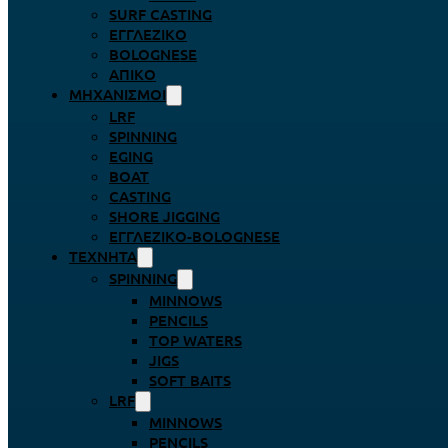
SURF CASTING
ΕΓΓΛΈΖΙΚΟ
BOLOGNESE
ΑΠΊΚΟ
ΜΗΧΑΝΙΣΜΟΊ
LRF
SPINNING
EGING
BOAT
CASTING
SHORE JIGGING
ΕΓΓΛΈΖΙΚΟ-BOLOGNESE
ΤΕΧΝΗΤΆ
SPINNING
MINNOWS
PENCILS
TOP WATERS
JIGS
SOFT BAITS
LRF
MINNOWS
PENCILS