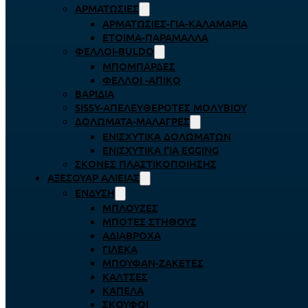
ΑΡΜΑΤΩΣΙΈΣ
ΑΡΜΑΤΩΣΙΈΣ-ΓΙΑ-ΚΑΛΑΜΆΡΙΑ
ΈΤΟΙΜΑ-ΠΑΡΆΜΑΛΛΑ
ΦΕΛΛΟΊ-BULDO
ΜΠΟΜΠΆΡΔΕΣ
ΦΕΛΛΟΊ -ΑΠΊΚΟ
ΒΑΡΊΔΙΑ
SISSY-ΑΠΕΛΕΥΘΕΡΟΤΈΣ ΜΟΛΥΒΙΟΎ
ΔΟΛΏΜΑΤΑ-ΜΑΛΆΓΡΕΣ
ΕΝΙΣΧΥΤΙΚΆ ΔΟΛΩΜΆΤΩΝ
ΕΝΙΣΧΥΤΙΚΆ ΓΙΑ EGGING
ΣΚΌΝΕΣ ΠΛΑΣΤΙΚΟΠΟΊΗΣΗΣ
ΑΞΕΣΟΥΆΡ ΑΛΙΕΊΑΣ
ΈΝΔΥΣΗ
ΜΠΛΟΎΖΕΣ
ΜΠΌΤΕΣ ΣΤΉΘΟΥΣ
ΑΔΙΆΒΡΟΧΑ
ΓΙΛΈΚΑ
ΜΠΟΥΦΆΝ-ΖΑΚΈΤΕΣ
ΚΆΛΤΣΕΣ
ΚΑΠΈΛΑ
ΣΚΟΎΦΟΙ