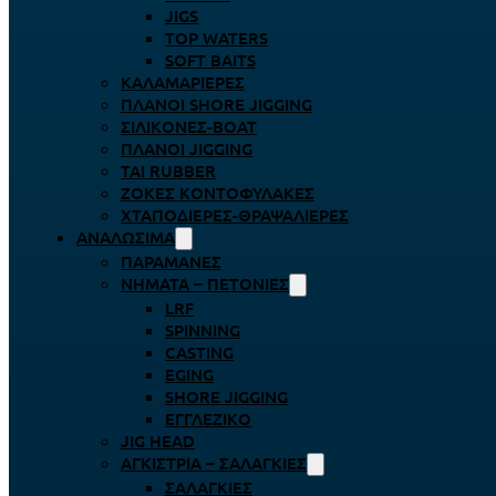
JIGS
TOP WATERS
SOFT BAITS
ΚΑΛΑΜΑΡΙΈΡΕΣ
ΠΛΆΝΟΙ SHORE JIGGING
ΣΙΛΙΚΌΝΕΣ-BOAT
ΠΛΆΝΟΙ JIGGING
TAI RUBBER
ΖΌΚΕΣ ΚΟΝΤΟΦΎΛΑΚΕΣ
ΧΤΑΠΟΔΙΈΡΕΣ-ΘΡΑΨΑΛΙΈΡΕΣ
ΑΝΑΛΏΣΙΜΑ
ΠΑΡΑΜΆΝΕΣ
ΝΉΜΑΤΑ – ΠΕΤΟΝΙΈΣ
LRF
SPINNING
CASTING
EGING
SHORE JIGGING
ΕΓΓΛΈΖΙΚΟ
JIG HEAD
ΑΓΚΊΣΤΡΙΑ – ΣΑΛΑΓΚΙΈΣ
ΣΑΛΑΓΚΙΈΣ