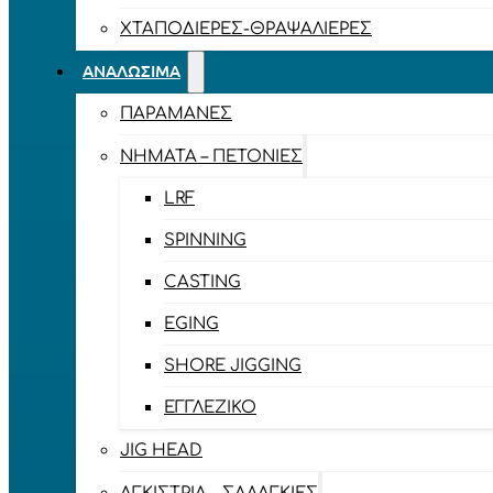
ΧΤΑΠΟΔΙΈΡΕΣ-ΘΡΑΨΑΛΙΈΡΕΣ
ΑΝΑΛΏΣΙΜΑ
ΠΑΡΑΜΆΝΕΣ
ΝΉΜΑΤΑ – ΠΕΤΟΝΙΈΣ
LRF
SPINNING
CASTING
EGING
SHORE JIGGING
ΕΓΓΛΈΖΙΚΟ
JIG HEAD