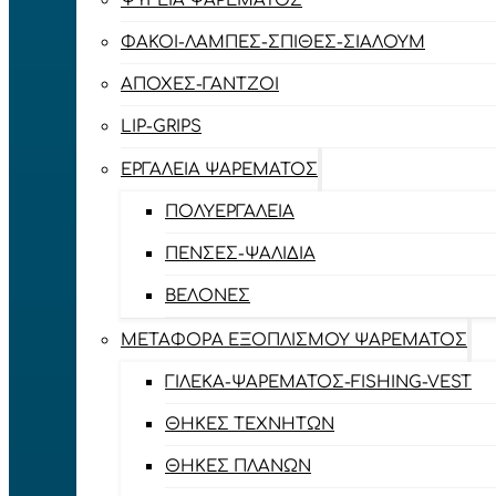
ΨΥΓΕΊΑ ΨΑΡΈΜΑΤΟΣ
ΦΑΚΟΊ-ΛΆΜΠΕΣ-ΣΠΊΘΕΣ-ΣΊΑΛΟΥΜ
ΑΠΌΧΕΣ-ΓΆΝΤΖΟΙ
LIP-GRIPS
EΡΓΑΛΕΊΑ ΨΑΡΈΜΑΤΟΣ
ΠΟΛΥΕΡΓΑΛΕΊΑ
ΠΈΝΣΕΣ-ΨΑΛΊΔΙΑ
ΒΕΛΌΝΕΣ
ΜΕΤΑΦΟΡΆ ΕΞΟΠΛΙΣΜΟΎ ΨΑΡΈΜΑΤΟΣ
ΓΙΛΈΚΑ-ΨΑΡΈΜΑΤΟΣ-FISHING-VEST
ΘΉΚΕΣ ΤΕΧΝΗΤΏΝ
ΘΉΚΕΣ ΠΛΆΝΩΝ