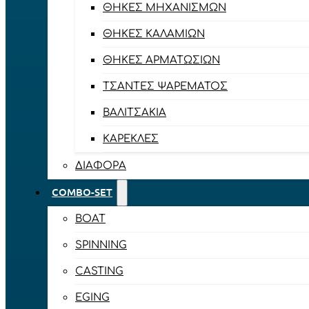
ΘΉΚΕΣ ΜΗΧΑΝΙΣΜΏΝ
ΘΉΚΕΣ ΚΑΛΑΜΙΏΝ
ΘΉΚΕΣ ΑΡΜΑΤΩΣΙΏΝ
ΤΣΆΝΤΕΣ ΨΑΡΈΜΑΤΟΣ
ΒΑΛΙΤΣΆΚΙΑ
ΚΑΡΈΚΛΕΣ
ΔΙΆΦΟΡΑ
COMBO-SET
BOAT
SPINNING
CASTING
EGING