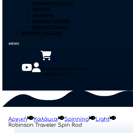
ΓΥΑΛΙΆ ΚΑΤΆΔΥΣΗΣ
ΜΆΣΚΕΣ
ΜΑΧΑΊΡΙΑ
ΑΝΑΠΝΕΥΣΤΉΡΕΣ
ΒΑΤΡΑΧΟΠΈΔΙΛΑ
SPINNING ANGLERS
0
Κανένα προϊόν στο
καλάθι σας.
Αρχική
Καλάμια
Spinning
Light
Robinson Traveler Spin Rod