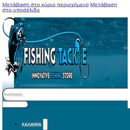
Μετάβαση στο κύριο περιεχόμενο
Μετάβαση
στο υποσέλιδο
Αναζήτηση
ΚΑΛΆΜΙΑ