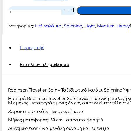
Robinson
Traveler
Spin
Rod
Κατηγορίες:
Hrf
,
Καλάμια
,
Spinning
,
Light
,
Medium
,
Heavy
ποσότητα
Περιγραφή
Επιπλέον πληροφορίες
Robinson Traveller Spin – Ταξιδιωτικό Καλάμι Spinning Υ
Η σειρά Robinson Traveller Spin είναι η ιδανική επιλογ
Με μήκος μεταφοράς μόλις 66 cm, αποτελεί την τέλεια λ
Χαρακτηριστικά & Πλεονεκτήματα
Μήκος μεταφοράς: 60 cm – απόλυτα φορητό
Δυναμικό blank για μεγάλη δύναμη και ευελιξία