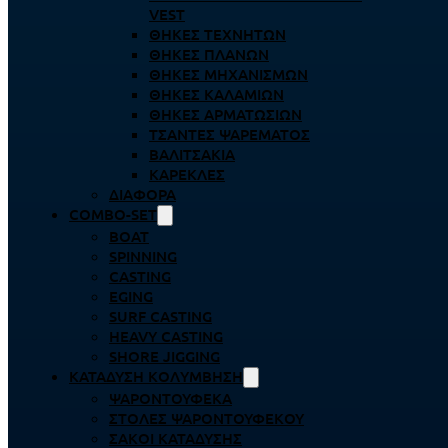
VEST
ΘΉΚΕΣ ΤΕΧΝΗΤΏΝ
ΘΉΚΕΣ ΠΛΆΝΩΝ
ΘΉΚΕΣ ΜΗΧΑΝΙΣΜΏΝ
ΘΉΚΕΣ ΚΑΛΑΜΙΏΝ
ΘΉΚΕΣ ΑΡΜΑΤΩΣΙΏΝ
ΤΣΆΝΤΕΣ ΨΑΡΈΜΑΤΟΣ
ΒΑΛΙΤΣΆΚΙΑ
ΚΑΡΈΚΛΕΣ
ΔΙΆΦΟΡΑ
COMBO-SET
BOAT
SPINNING
CASTING
EGING
SURF CASTING
HEAVY CASTING
SHORE JIGGING
ΚΑΤΆΔΥΣΗ ΚΟΛΎΜΒΗΣΗ
ΨΑΡΟΝΤΟΎΦΕΚΑ
ΣΤΟΛΈΣ ΨΑΡΟΝΤΟΎΦΕΚΟΥ
ΣΆΚΟΙ ΚΑΤΆΔΥΣΗΣ