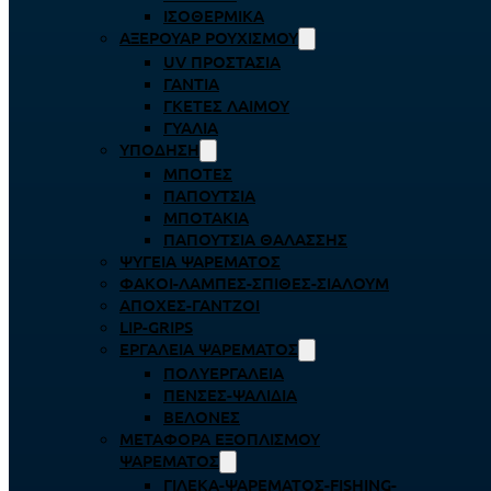
ΙΣΟΘΕΡΜΙΚΆ
ΑΞΕΡΟΥΆΡ ΡΟΥΧΙΣΜΟΎ
UV ΠΡΟΣΤΑΣΊΑ
ΓΆΝΤΙΑ
ΓΚΈΤΕΣ ΛΑΊΜΟΥ
ΓΥΑΛΙΆ
ΥΠΌΔΗΣΗ
ΜΠΌΤΕΣ
ΠΑΠΟΎΤΣΙΑ
ΜΠΟΤΆΚΙΑ
ΠΑΠΟΎΤΣΙΑ ΘΑΛΆΣΣΗΣ
ΨΥΓΕΊΑ ΨΑΡΈΜΑΤΟΣ
ΦΑΚΟΊ-ΛΆΜΠΕΣ-ΣΠΊΘΕΣ-ΣΊΑΛΟΥΜ
ΑΠΌΧΕΣ-ΓΆΝΤΖΟΙ
LIP-GRIPS
EΡΓΑΛΕΊΑ ΨΑΡΈΜΑΤΟΣ
ΠΟΛΥΕΡΓΑΛΕΊΑ
ΠΈΝΣΕΣ-ΨΑΛΊΔΙΑ
ΒΕΛΌΝΕΣ
ΜΕΤΑΦΟΡΆ ΕΞΟΠΛΙΣΜΟΎ
ΨΑΡΈΜΑΤΟΣ
ΓΙΛΈΚΑ-ΨΑΡΈΜΑΤΟΣ-FISHING-