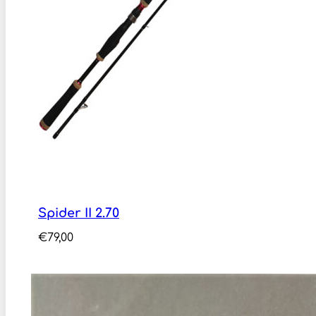
Spider II 2.70
€
79,00