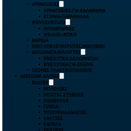
ΑΡΜΑΤΩΣΙΈΣ
ΑΡΜΑΤΩΣΙΈΣ-ΓΙΑ-ΚΑΛΑΜΆΡΙΑ
ΈΤΟΙΜΑ-ΠΑΡΆΜΑΛΛΑ
ΦΕΛΛΟΊ-BULDO
ΜΠΟΜΠΆΡΔΕΣ
ΦΕΛΛΟΊ -ΑΠΊΚΟ
ΒΑΡΊΔΙΑ
SISSY-ΑΠΕΛΕΥΘΕΡΟΤΈΣ ΜΟΛΥΒΙΟΎ
ΔΟΛΏΜΑΤΑ-ΜΑΛΆΓΡΕΣ
ΕΝΙΣΧΥΤΙΚΆ ΔΟΛΩΜΆΤΩΝ
ΕΝΙΣΧΥΤΙΚΆ ΓΙΑ EGGING
ΣΚΌΝΕΣ ΠΛΑΣΤΙΚΟΠΟΊΗΣΗΣ
ΑΞΕΣΟΥΆΡ ΑΛΙΕΊΑΣ
ΈΝΔΥΣΗ
ΜΠΛΟΎΖΕΣ
ΜΠΌΤΕΣ ΣΤΉΘΟΥΣ
ΑΔΙΆΒΡΟΧΑ
ΓΙΛΈΚΑ
ΜΠΟΥΦΆΝ-ΖΑΚΈΤΕΣ
ΚΆΛΤΣΕΣ
ΚΑΠΈΛΑ
ΣΚΟΎΦΟΙ