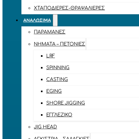
ΧΤΑΠΟΔΙΈΡΕΣ-ΘΡΑΨΑΛΙΈΡΕΣ
ΑΝΑΛΏΣΙΜΑ
ΠΑΡΑΜΆΝΕΣ
ΝΉΜΑΤΑ – ΠΕΤΟΝΙΈΣ
LRF
SPINNING
CASTING
EGING
SHORE JIGGING
ΕΓΓΛΈΖΙΚΟ
JIG HEAD