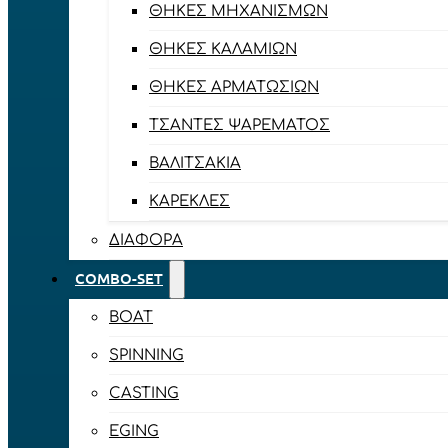
ΘΉΚΕΣ ΜΗΧΑΝΙΣΜΏΝ
ΘΉΚΕΣ ΚΑΛΑΜΙΏΝ
ΘΉΚΕΣ ΑΡΜΑΤΩΣΙΏΝ
ΤΣΆΝΤΕΣ ΨΑΡΈΜΑΤΟΣ
ΒΑΛΙΤΣΆΚΙΑ
ΚΑΡΈΚΛΕΣ
ΔΙΆΦΟΡΑ
COMBO-SET
BOAT
SPINNING
CASTING
EGING