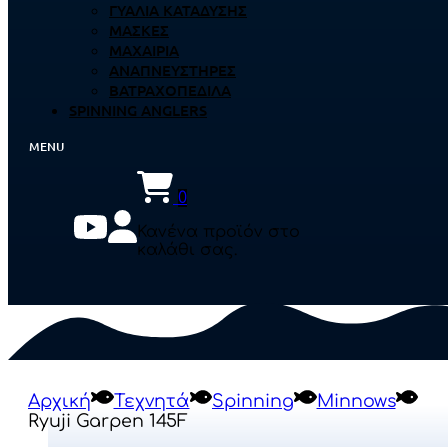
ΓΥΑΛΙΆ ΚΑΤΆΔΥΣΗΣ
ΜΆΣΚΕΣ
ΜΑΧΑΊΡΙΑ
ΑΝΑΠΝΕΥΣΤΉΡΕΣ
ΒΑΤΡΑΧΟΠΈΔΙΛΑ
SPINNING ANGLERS
0
Κανένα προϊόν στο
καλάθι σας.
Αρχική
Τεχνητά
Spinning
Minnows
Ryuji Garpen 145F