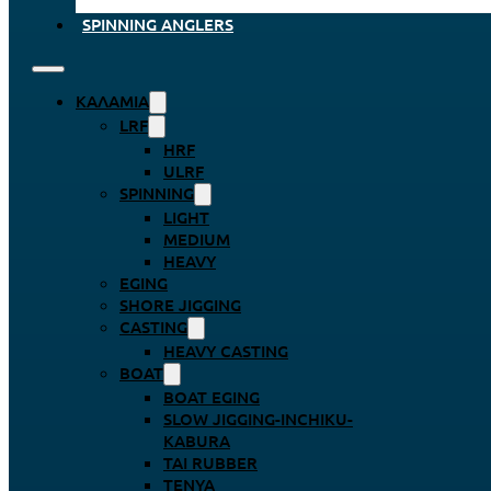
SPINNING ANGLERS
ΚΑΛΆΜΙΑ
LRF
HRF
ULRF
SPINNING
LIGHT
MEDIUM
HEAVY
EGING
SHORE JIGGING
CASTING
HEAVY CASTING
BOAT
BOAT EGING
SLOW JIGGING-INCHIKU-
KABURA
TAI RUBBER
TENYA