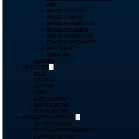
VEST
ΘΉΚΕΣ ΤΕΧΝΗΤΏΝ
ΘΉΚΕΣ ΠΛΆΝΩΝ
ΘΉΚΕΣ ΜΗΧΑΝΙΣΜΏΝ
ΘΉΚΕΣ ΚΑΛΑΜΙΏΝ
ΘΉΚΕΣ ΑΡΜΑΤΩΣΙΏΝ
ΤΣΆΝΤΕΣ ΨΑΡΈΜΑΤΟΣ
ΒΑΛΙΤΣΆΚΙΑ
ΚΑΡΈΚΛΕΣ
ΔΙΆΦΟΡΑ
COMBO-SET
BOAT
SPINNING
CASTING
EGING
SURF CASTING
HEAVY CASTING
SHORE JIGGING
ΚΑΤΆΔΥΣΗ ΚΟΛΎΜΒΗΣΗ
ΨΑΡΟΝΤΟΎΦΕΚΑ
ΣΤΟΛΈΣ ΨΑΡΟΝΤΟΎΦΕΚΟΥ
ΣΆΚΟΙ ΚΑΤΆΔΥΣΗΣ