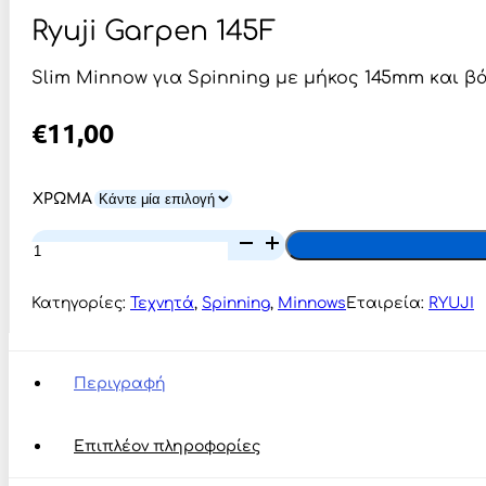
Ryuji Garpen 145F
Slim Minnow για Spinning με μήκος 145mm και βά
€
11,00
ΧΡΩΜΑ
Ryuji
Garpen
145F
ποσότητα
Κατηγορίες:
Τεχνητά
,
Spinning
,
Minnows
Εταιρεία:
RYUJI
Περιγραφή
Επιπλέον πληροφορίες