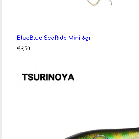
BlueBlue SeaRide Mini 6gr
€
9,50