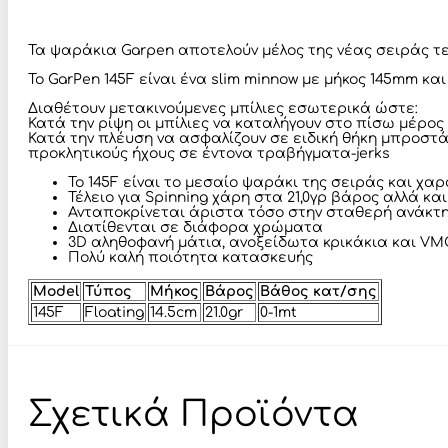
Τα ψαράκια Garpen αποτελούν μέλος της νέας σειράς τεχ
Το GarPen 145F είναι ένα slim minnow με μήκος 145mm κα
Διαθέτουν μετακινούμενες μπίλιες εσωτερικά ώστε:
Κατά την ρίψη οι μπίλιες να καταλήγουν στο πίσω μέρος
Κατά την πλέυση να ασφαλίζουν σε ειδική θήκη μπροστά
προκλητικούς ήχους σε έντονα τραβήγματα-jerks
Το 145F είναι το μεσαίο ψαράκι της σειράς και χα
Τέλειο για Spinning χάρη στα 21,0γρ βάρος αλλά κα
Ανταποκρίνεται άριστα τόσο στην σταθερή ανάκτησ
Διατίθενται σε διάφορα χρώματα
3D αληθοφανή μάτια, ανοξείδωτα κρικάκια και VM
Πολύ καλή ποιότητα κατασκευής
Model
Τύπος
Μήκος
Βάρος
Βάθος κατ/σης
145F
Floating
14.5cm
21.0gr
0-1mt
Σχετικά Προϊόντα