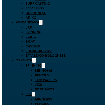
SURF CASTING
ΕΓΓΛΈΖΙΚΟ
BOLOGNESE
ΑΠΊΚΟ
ΜΗΧΑΝΙΣΜΟΊ
LRF
SPINNING
EGING
BOAT
CASTING
SHORE JIGGING
ΕΓΓΛΈΖΙΚΟ-BOLOGNESE
ΤΕΧΝΗΤΆ
SPINNING
MINNOWS
PENCILS
TOP WATERS
JIGS
SOFT BAITS
LRF
MINNOWS
PENCILS