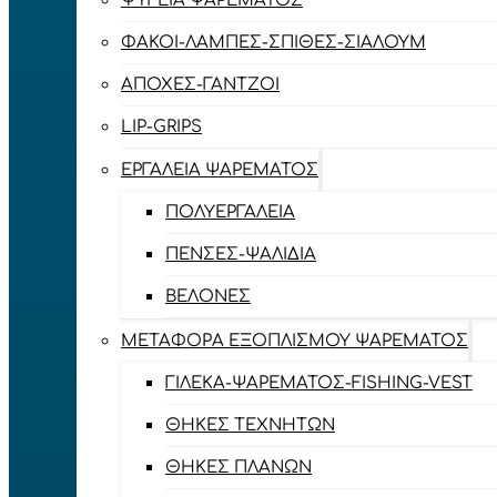
ΨΥΓΕΊΑ ΨΑΡΈΜΑΤΟΣ
ΦΑΚΟΊ-ΛΆΜΠΕΣ-ΣΠΊΘΕΣ-ΣΊΑΛΟΥΜ
ΑΠΌΧΕΣ-ΓΆΝΤΖΟΙ
LIP-GRIPS
EΡΓΑΛΕΊΑ ΨΑΡΈΜΑΤΟΣ
ΠΟΛΥΕΡΓΑΛΕΊΑ
ΠΈΝΣΕΣ-ΨΑΛΊΔΙΑ
ΒΕΛΌΝΕΣ
ΜΕΤΑΦΟΡΆ ΕΞΟΠΛΙΣΜΟΎ ΨΑΡΈΜΑΤΟΣ
ΓΙΛΈΚΑ-ΨΑΡΈΜΑΤΟΣ-FISHING-VEST
ΘΉΚΕΣ ΤΕΧΝΗΤΏΝ
ΘΉΚΕΣ ΠΛΆΝΩΝ