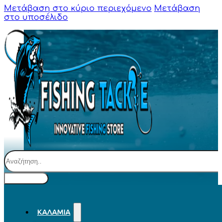
Μετάβαση στο κύριο περιεχόμενο
Μετάβαση
στο υποσέλιδο
Αναζήτηση
ΚΑΛΆΜΙΑ