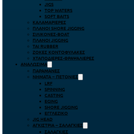
JIGS
TOP WATERS
SOFT BAITS
ΚΑΛΑΜΑΡΙΈΡΕΣ
ΠΛΆΝΟΙ SHORE JIGGING
ΣΙΛΙΚΌΝΕΣ-BOAT
ΠΛΆΝΟΙ JIGGING
TAI RUBBER
ΖΌΚΕΣ ΚΟΝΤΟΦΎΛΑΚΕΣ
ΧΤΑΠΟΔΙΈΡΕΣ-ΘΡΑΨΑΛΙΈΡΕΣ
ΑΝΑΛΏΣΙΜΑ
ΠΑΡΑΜΆΝΕΣ
ΝΉΜΑΤΑ – ΠΕΤΟΝΙΈΣ
LRF
SPINNING
CASTING
EGING
SHORE JIGGING
ΕΓΓΛΈΖΙΚΟ
JIG HEAD
ΑΓΚΊΣΤΡΙΑ – ΣΑΛΑΓΚΙΈΣ
ΣΑΛΑΓΚΙΈΣ