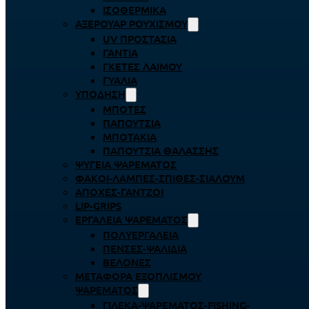
ΙΣΟΘΕΡΜΙΚΆ
ΑΞΕΡΟΥΆΡ ΡΟΥΧΙΣΜΟΎ
UV ΠΡΟΣΤΑΣΊΑ
ΓΆΝΤΙΑ
ΓΚΈΤΕΣ ΛΑΊΜΟΥ
ΓΥΑΛΙΆ
ΥΠΌΔΗΣΗ
ΜΠΌΤΕΣ
ΠΑΠΟΎΤΣΙΑ
ΜΠΟΤΆΚΙΑ
ΠΑΠΟΎΤΣΙΑ ΘΑΛΆΣΣΗΣ
ΨΥΓΕΊΑ ΨΑΡΈΜΑΤΟΣ
ΦΑΚΟΊ-ΛΆΜΠΕΣ-ΣΠΊΘΕΣ-ΣΊΑΛΟΥΜ
ΑΠΌΧΕΣ-ΓΆΝΤΖΟΙ
LIP-GRIPS
EΡΓΑΛΕΊΑ ΨΑΡΈΜΑΤΟΣ
ΠΟΛΥΕΡΓΑΛΕΊΑ
ΠΈΝΣΕΣ-ΨΑΛΊΔΙΑ
ΒΕΛΌΝΕΣ
ΜΕΤΑΦΟΡΆ ΕΞΟΠΛΙΣΜΟΎ
ΨΑΡΈΜΑΤΟΣ
ΓΙΛΈΚΑ-ΨΑΡΈΜΑΤΟΣ-FISHING-