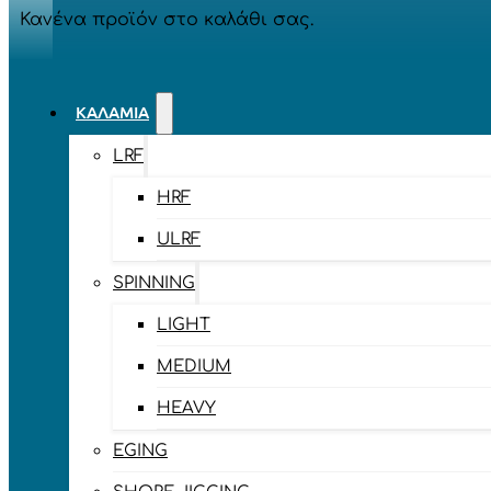
Κανένα προϊόν στο καλάθι σας.
ΚΑΛΆΜΙΑ
LRF
HRF
ULRF
SPINNING
LIGHT
MEDIUM
HEAVY
EGING