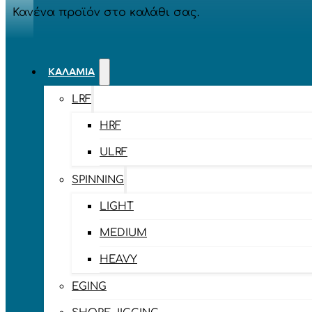
Κανένα προϊόν στο καλάθι σας.
ΚΑΛΆΜΙΑ
LRF
HRF
ULRF
SPINNING
LIGHT
MEDIUM
HEAVY
EGING