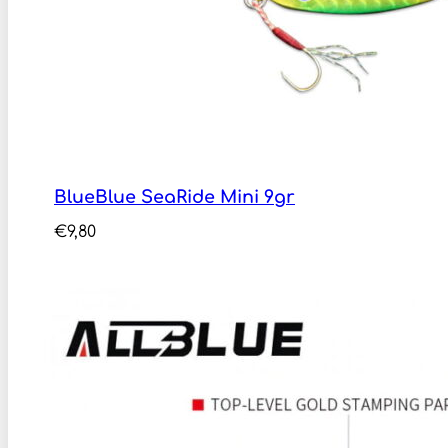
BlueBlue SeaRide Mini 9gr
€
9,80