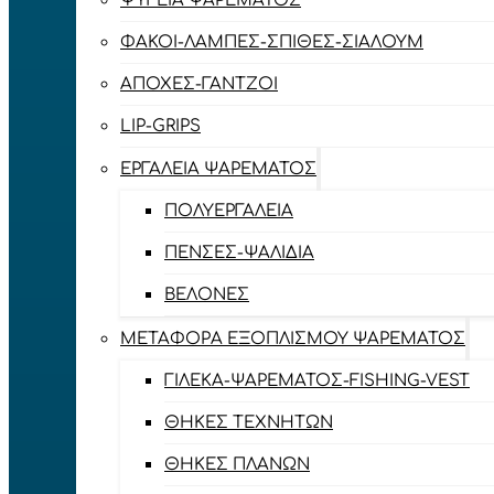
ΨΥΓΕΊΑ ΨΑΡΈΜΑΤΟΣ
ΦΑΚΟΊ-ΛΆΜΠΕΣ-ΣΠΊΘΕΣ-ΣΊΑΛΟΥΜ
ΑΠΌΧΕΣ-ΓΆΝΤΖΟΙ
LIP-GRIPS
EΡΓΑΛΕΊΑ ΨΑΡΈΜΑΤΟΣ
ΠΟΛΥΕΡΓΑΛΕΊΑ
ΠΈΝΣΕΣ-ΨΑΛΊΔΙΑ
ΒΕΛΌΝΕΣ
ΜΕΤΑΦΟΡΆ ΕΞΟΠΛΙΣΜΟΎ ΨΑΡΈΜΑΤΟΣ
ΓΙΛΈΚΑ-ΨΑΡΈΜΑΤΟΣ-FISHING-VEST
ΘΉΚΕΣ ΤΕΧΝΗΤΏΝ
ΘΉΚΕΣ ΠΛΆΝΩΝ