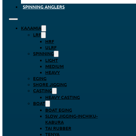
SPINNING ANGLERS
ΚΑΛΆΜΙΑ
LRF
HRF
ULRF
SPINNING
LIGHT
MEDIUM
HEAVY
EGING
SHORE JIGGING
CASTING
HEAVY CASTING
BOAT
BOAT EGING
SLOW JIGGING-INCHIKU-
KABURA
TAI RUBBER
TENYA