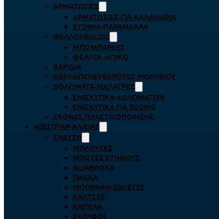
ΑΡΜΑΤΩΣΙΈΣ
ΑΡΜΑΤΩΣΙΈΣ-ΓΙΑ-ΚΑΛΑΜΆΡΙΑ
ΈΤΟΙΜΑ-ΠΑΡΆΜΑΛΛΑ
ΦΕΛΛΟΊ-BULDO
ΜΠΟΜΠΆΡΔΕΣ
ΦΕΛΛΟΊ -ΑΠΊΚΟ
ΒΑΡΊΔΙΑ
SISSY-ΑΠΕΛΕΥΘΕΡΟΤΈΣ ΜΟΛΥΒΙΟΎ
ΔΟΛΏΜΑΤΑ-ΜΑΛΆΓΡΕΣ
ΕΝΙΣΧΥΤΙΚΆ ΔΟΛΩΜΆΤΩΝ
ΕΝΙΣΧΥΤΙΚΆ ΓΙΑ EGGING
ΣΚΌΝΕΣ ΠΛΑΣΤΙΚΟΠΟΊΗΣΗΣ
ΑΞΕΣΟΥΆΡ ΑΛΙΕΊΑΣ
ΈΝΔΥΣΗ
ΜΠΛΟΎΖΕΣ
ΜΠΌΤΕΣ ΣΤΉΘΟΥΣ
ΑΔΙΆΒΡΟΧΑ
ΓΙΛΈΚΑ
ΜΠΟΥΦΆΝ-ΖΑΚΈΤΕΣ
ΚΆΛΤΣΕΣ
ΚΑΠΈΛΑ
ΣΚΟΎΦΟΙ