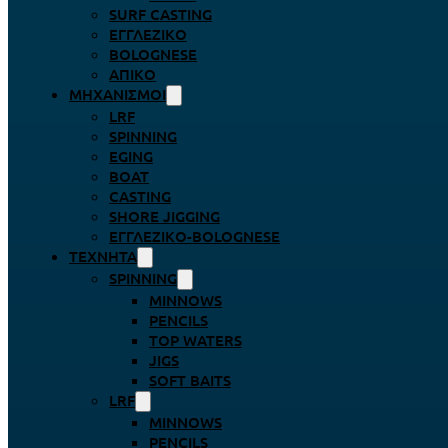
SURF CASTING
ΕΓΓΛΈΖΙΚΟ
BOLOGNESE
ΑΠΊΚΟ
ΜΗΧΑΝΙΣΜΟΊ
LRF
SPINNING
EGING
BOAT
CASTING
SHORE JIGGING
ΕΓΓΛΈΖΙΚΟ-BOLOGNESE
ΤΕΧΝΗΤΆ
SPINNING
MINNOWS
PENCILS
TOP WATERS
JIGS
SOFT BAITS
LRF
MINNOWS
PENCILS