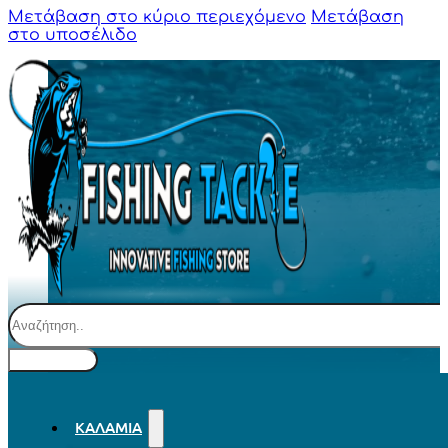
Μετάβαση στο κύριο περιεχόμενο
Μετάβαση
στο υποσέλιδο
Αναζήτηση
ΚΑΛΆΜΙΑ