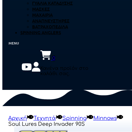
ΓΥΑΛΙΆ ΚΑΤΆΔΥΣΗΣ
ΜΆΣΚΕΣ
ΜΑΧΑΊΡΙΑ
ΑΝΑΠΝΕΥΣΤΉΡΕΣ
ΒΑΤΡΑΧΟΠΈΔΙΛΑ
SPINNING ANGLERS
0
Κανένα προϊόν στο
καλάθι σας.
Αρχική
Τεχνητά
Spinning
Minnows
Soul Lures Deep Invader 90S