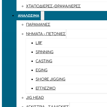
ΧΤΑΠΟΔΙΈΡΕΣ-ΘΡΑΨΑΛΙΈΡΕΣ
ΑΝΑΛΏΣΙΜΑ
ΠΑΡΑΜΆΝΕΣ
ΝΉΜΑΤΑ – ΠΕΤΟΝΙΈΣ
LRF
SPINNING
CASTING
EGING
SHORE JIGGING
ΕΓΓΛΈΖΙΚΟ
JIG HEAD