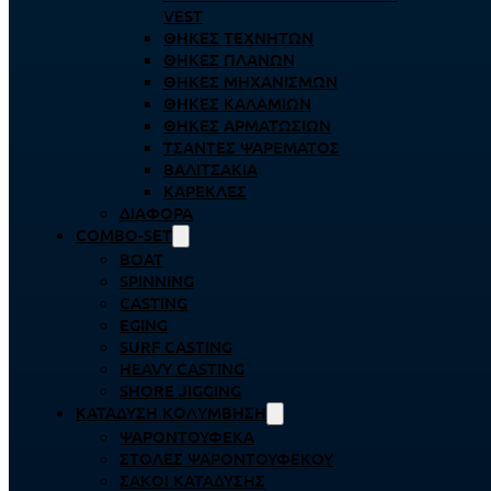
VEST
ΘΉΚΕΣ ΤΕΧΝΗΤΏΝ
ΘΉΚΕΣ ΠΛΆΝΩΝ
ΘΉΚΕΣ ΜΗΧΑΝΙΣΜΏΝ
ΘΉΚΕΣ ΚΑΛΑΜΙΏΝ
ΘΉΚΕΣ ΑΡΜΑΤΩΣΙΏΝ
ΤΣΆΝΤΕΣ ΨΑΡΈΜΑΤΟΣ
ΒΑΛΙΤΣΆΚΙΑ
ΚΑΡΈΚΛΕΣ
ΔΙΆΦΟΡΑ
COMBO-SET
BOAT
SPINNING
CASTING
EGING
SURF CASTING
HEAVY CASTING
SHORE JIGGING
ΚΑΤΆΔΥΣΗ ΚΟΛΎΜΒΗΣΗ
ΨΑΡΟΝΤΟΎΦΕΚΑ
ΣΤΟΛΈΣ ΨΑΡΟΝΤΟΎΦΕΚΟΥ
ΣΆΚΟΙ ΚΑΤΆΔΥΣΗΣ