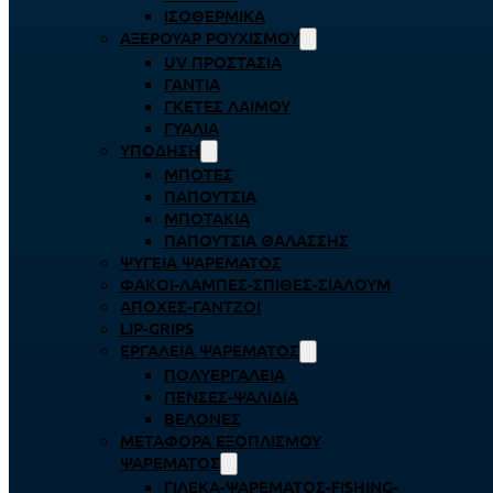
ΙΣΟΘΕΡΜΙΚΆ
ΑΞΕΡΟΥΆΡ ΡΟΥΧΙΣΜΟΎ
UV ΠΡΟΣΤΑΣΊΑ
ΓΆΝΤΙΑ
ΓΚΈΤΕΣ ΛΑΊΜΟΥ
ΓΥΑΛΙΆ
ΥΠΌΔΗΣΗ
ΜΠΌΤΕΣ
ΠΑΠΟΎΤΣΙΑ
ΜΠΟΤΆΚΙΑ
ΠΑΠΟΎΤΣΙΑ ΘΑΛΆΣΣΗΣ
ΨΥΓΕΊΑ ΨΑΡΈΜΑΤΟΣ
ΦΑΚΟΊ-ΛΆΜΠΕΣ-ΣΠΊΘΕΣ-ΣΊΑΛΟΥΜ
ΑΠΌΧΕΣ-ΓΆΝΤΖΟΙ
LIP-GRIPS
EΡΓΑΛΕΊΑ ΨΑΡΈΜΑΤΟΣ
ΠΟΛΥΕΡΓΑΛΕΊΑ
ΠΈΝΣΕΣ-ΨΑΛΊΔΙΑ
ΒΕΛΌΝΕΣ
ΜΕΤΑΦΟΡΆ ΕΞΟΠΛΙΣΜΟΎ
ΨΑΡΈΜΑΤΟΣ
ΓΙΛΈΚΑ-ΨΑΡΈΜΑΤΟΣ-FISHING-