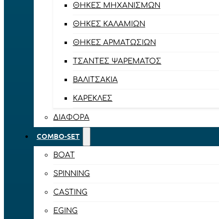
ΘΉΚΕΣ ΜΗΧΑΝΙΣΜΏΝ
ΘΉΚΕΣ ΚΑΛΑΜΙΏΝ
ΘΉΚΕΣ ΑΡΜΑΤΩΣΙΏΝ
ΤΣΆΝΤΕΣ ΨΑΡΈΜΑΤΟΣ
ΒΑΛΙΤΣΆΚΙΑ
ΚΑΡΈΚΛΕΣ
ΔΙΆΦΟΡΑ
COMBO-SET
BOAT
SPINNING
CASTING
EGING