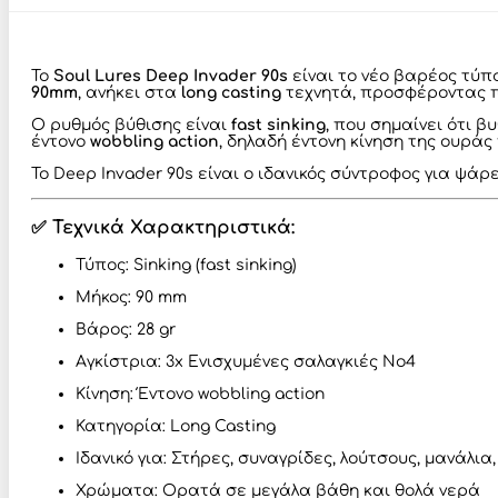
Το
Soul Lures Deep Invader 90s
είναι το νέο βαρέος τύ
90mm
, ανήκει στα
long casting
τεχνητά, προσφέροντας πο
Ο ρυθμός βύθισης είναι
fast sinking
, που σημαίνει ότι 
έντονο
wobbling action
, δηλαδή έντονη κίνηση της ουράς
Το Deep Invader 90s είναι ο ιδανικός σύντροφος για ψ
✅ Τεχνικά Χαρακτηριστικά:
Τύπος: Sinking (fast sinking)
Μήκος: 90 mm
Βάρος: 28 gr
Αγκίστρια: 3x Ενισχυμένες σαλαγκιές No4
Κίνηση: Έντονο wobbling action
Κατηγορία: Long Casting
Ιδανικό για: Στήρες, συναγρίδες, λούτσους, μανάλι
Χρώματα: Ορατά σε μεγάλα βάθη και θολά νερά