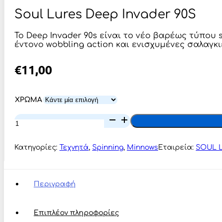
Soul Lures Deep Invader 90S
Το Deep Invader 90s είναι το νέο βαρέως τύπου 
έντονο wobbling action και ενισχυμένες σαλαγκι
€
11,00
ΧΡΩΜΑ
Soul
Lures
Deep
Invader
Κατηγορίες:
Τεχνητά
,
Spinning
,
Minnows
Εταιρεία:
SOUL 
90S
ποσότητα
Περιγραφή
Επιπλέον πληροφορίες