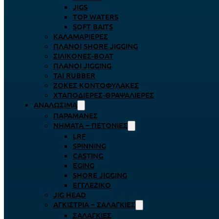
JIGS
TOP WATERS
SOFT BAITS
ΚΑΛΑΜΑΡΙΈΡΕΣ
ΠΛΆΝΟΙ SHORE JIGGING
ΣΙΛΙΚΌΝΕΣ-BOAT
ΠΛΆΝΟΙ JIGGING
TAI RUBBER
ΖΌΚΕΣ ΚΟΝΤΟΦΎΛΑΚΕΣ
ΧΤΑΠΟΔΙΈΡΕΣ-ΘΡΑΨΑΛΙΈΡΕΣ
ΑΝΑΛΏΣΙΜΑ
ΠΑΡΑΜΆΝΕΣ
ΝΉΜΑΤΑ – ΠΕΤΟΝΙΈΣ
LRF
SPINNING
CASTING
EGING
SHORE JIGGING
ΕΓΓΛΈΖΙΚΟ
JIG HEAD
ΑΓΚΊΣΤΡΙΑ – ΣΑΛΑΓΚΙΈΣ
ΣΑΛΑΓΚΙΈΣ