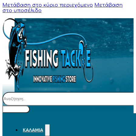
Μετάβαση στο κύριο περιεχόμενο
Μετάβαση
στο υποσέλιδο
Αναζήτηση
ΚΑΛΆΜΙΑ