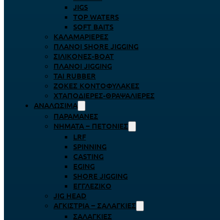
JIGS
TOP WATERS
SOFT BAITS
ΚΑΛΑΜΑΡΙΈΡΕΣ
ΠΛΆΝΟΙ SHORE JIGGING
ΣΙΛΙΚΌΝΕΣ-BOAT
ΠΛΆΝΟΙ JIGGING
TAI RUBBER
ΖΌΚΕΣ ΚΟΝΤΟΦΎΛΑΚΕΣ
ΧΤΑΠΟΔΙΈΡΕΣ-ΘΡΑΨΑΛΙΈΡΕΣ
ΑΝΑΛΏΣΙΜΑ
ΠΑΡΑΜΆΝΕΣ
ΝΉΜΑΤΑ – ΠΕΤΟΝΙΈΣ
LRF
SPINNING
CASTING
EGING
SHORE JIGGING
ΕΓΓΛΈΖΙΚΟ
JIG HEAD
ΑΓΚΊΣΤΡΙΑ – ΣΑΛΑΓΚΙΈΣ
ΣΑΛΑΓΚΙΈΣ