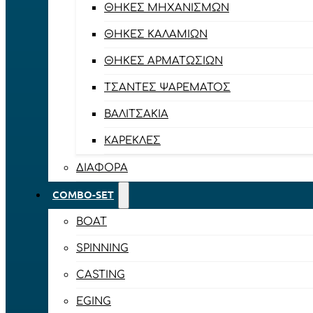
ΘΉΚΕΣ ΜΗΧΑΝΙΣΜΏΝ
ΘΉΚΕΣ ΚΑΛΑΜΙΏΝ
ΘΉΚΕΣ ΑΡΜΑΤΩΣΙΏΝ
ΤΣΆΝΤΕΣ ΨΑΡΈΜΑΤΟΣ
ΒΑΛΙΤΣΆΚΙΑ
ΚΑΡΈΚΛΕΣ
ΔΙΆΦΟΡΑ
COMBO-SET
BOAT
SPINNING
CASTING
EGING