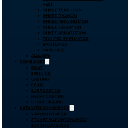
VEST
ΘΉΚΕΣ ΤΕΧΝΗΤΏΝ
ΘΉΚΕΣ ΠΛΆΝΩΝ
ΘΉΚΕΣ ΜΗΧΑΝΙΣΜΏΝ
ΘΉΚΕΣ ΚΑΛΑΜΙΏΝ
ΘΉΚΕΣ ΑΡΜΑΤΩΣΙΏΝ
ΤΣΆΝΤΕΣ ΨΑΡΈΜΑΤΟΣ
ΒΑΛΙΤΣΆΚΙΑ
ΚΑΡΈΚΛΕΣ
ΔΙΆΦΟΡΑ
COMBO-SET
BOAT
SPINNING
CASTING
EGING
SURF CASTING
HEAVY CASTING
SHORE JIGGING
ΚΑΤΆΔΥΣΗ ΚΟΛΎΜΒΗΣΗ
ΨΑΡΟΝΤΟΎΦΕΚΑ
ΣΤΟΛΈΣ ΨΑΡΟΝΤΟΎΦΕΚΟΥ
ΣΆΚΟΙ ΚΑΤΆΔΥΣΗΣ