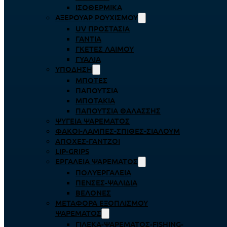
ΙΣΟΘΕΡΜΙΚΆ
ΑΞΕΡΟΥΆΡ ΡΟΥΧΙΣΜΟΎ
UV ΠΡΟΣΤΑΣΊΑ
ΓΆΝΤΙΑ
ΓΚΈΤΕΣ ΛΑΊΜΟΥ
ΓΥΑΛΙΆ
ΥΠΌΔΗΣΗ
ΜΠΌΤΕΣ
ΠΑΠΟΎΤΣΙΑ
ΜΠΟΤΆΚΙΑ
ΠΑΠΟΎΤΣΙΑ ΘΑΛΆΣΣΗΣ
ΨΥΓΕΊΑ ΨΑΡΈΜΑΤΟΣ
ΦΑΚΟΊ-ΛΆΜΠΕΣ-ΣΠΊΘΕΣ-ΣΊΑΛΟΥΜ
ΑΠΌΧΕΣ-ΓΆΝΤΖΟΙ
LIP-GRIPS
EΡΓΑΛΕΊΑ ΨΑΡΈΜΑΤΟΣ
ΠΟΛΥΕΡΓΑΛΕΊΑ
ΠΈΝΣΕΣ-ΨΑΛΊΔΙΑ
ΒΕΛΌΝΕΣ
ΜΕΤΑΦΟΡΆ ΕΞΟΠΛΙΣΜΟΎ
ΨΑΡΈΜΑΤΟΣ
ΓΙΛΈΚΑ-ΨΑΡΈΜΑΤΟΣ-FISHING-