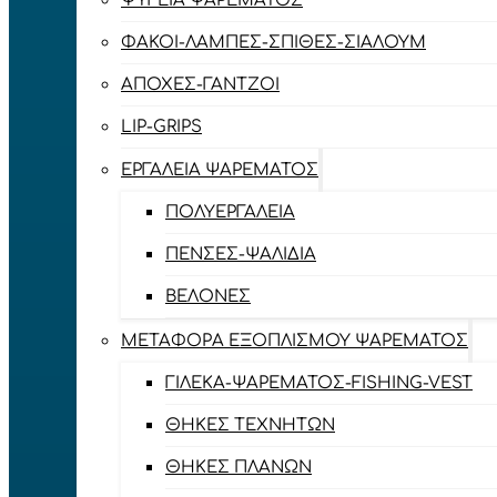
ΨΥΓΕΊΑ ΨΑΡΈΜΑΤΟΣ
ΦΑΚΟΊ-ΛΆΜΠΕΣ-ΣΠΊΘΕΣ-ΣΊΑΛΟΥΜ
ΑΠΌΧΕΣ-ΓΆΝΤΖΟΙ
LIP-GRIPS
EΡΓΑΛΕΊΑ ΨΑΡΈΜΑΤΟΣ
ΠΟΛΥΕΡΓΑΛΕΊΑ
ΠΈΝΣΕΣ-ΨΑΛΊΔΙΑ
ΒΕΛΌΝΕΣ
ΜΕΤΑΦΟΡΆ ΕΞΟΠΛΙΣΜΟΎ ΨΑΡΈΜΑΤΟΣ
ΓΙΛΈΚΑ-ΨΑΡΈΜΑΤΟΣ-FISHING-VEST
ΘΉΚΕΣ ΤΕΧΝΗΤΏΝ
ΘΉΚΕΣ ΠΛΆΝΩΝ