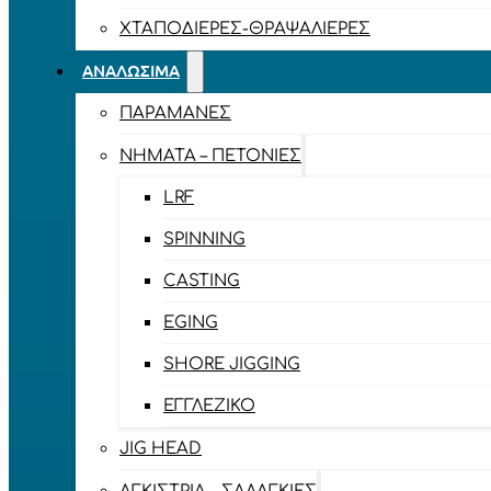
ΧΤΑΠΟΔΙΈΡΕΣ-ΘΡΑΨΑΛΙΈΡΕΣ
ΑΝΑΛΏΣΙΜΑ
ΠΑΡΑΜΆΝΕΣ
ΝΉΜΑΤΑ – ΠΕΤΟΝΙΈΣ
LRF
SPINNING
CASTING
EGING
SHORE JIGGING
ΕΓΓΛΈΖΙΚΟ
JIG HEAD