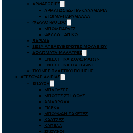
ΑΡΜΑΤΩΣΙΈΣ
ΑΡΜΑΤΩΣΙΈΣ-ΓΙΑ-ΚΑΛΑΜΆΡΙΑ
ΈΤΟΙΜΑ-ΠΑΡΆΜΑΛΛΑ
ΦΕΛΛΟΊ-BULDO
ΜΠΟΜΠΆΡΔΕΣ
ΦΕΛΛΟΊ -ΑΠΊΚΟ
ΒΑΡΊΔΙΑ
SISSY-ΑΠΕΛΕΥΘΕΡΟΤΈΣ ΜΟΛΥΒΙΟΎ
ΔΟΛΏΜΑΤΑ-ΜΑΛΆΓΡΕΣ
ΕΝΙΣΧΥΤΙΚΆ ΔΟΛΩΜΆΤΩΝ
ΕΝΙΣΧΥΤΙΚΆ ΓΙΑ EGGING
ΣΚΌΝΕΣ ΠΛΑΣΤΙΚΟΠΟΊΗΣΗΣ
ΑΞΕΣΟΥΆΡ ΑΛΙΕΊΑΣ
ΈΝΔΥΣΗ
ΜΠΛΟΎΖΕΣ
ΜΠΌΤΕΣ ΣΤΉΘΟΥΣ
ΑΔΙΆΒΡΟΧΑ
ΓΙΛΈΚΑ
ΜΠΟΥΦΆΝ-ΖΑΚΈΤΕΣ
ΚΆΛΤΣΕΣ
ΚΑΠΈΛΑ
ΣΚΟΎΦΟΙ