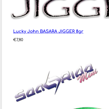
Lucky John BASARA JIGGER 8gr
€
7,80