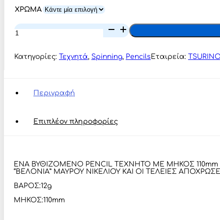
ΧΡΩΜΑ
TSURINOYA
DW47
Sinking
Pencil
Κατηγορίες:
Τεχνητά
,
Spinning
,
Pencils
Εταιρεία:
TSURIN
12g
110mm
lures
Slim
Περιγραφή
ποσότητα
Επιπλέον πληροφορίες
ΕΝΑ ΒΥΘΙΖΟΜΕΝΟ PENCIL ΤΕΧΝΗΤΟ ΜΕ ΜΗΚΟΣ 110mm Κ
“ΒΕΛΟΝΙΑ” ΜΑΥΡΟΥ ΝΙΚΕΛΙΟΥ ΚΑΙ ΟΙ ΤΕΛΕΙΕΣ ΑΠΟΧΡΩ
ΒΑΡΟΣ:12g
ΜΗΚΟΣ:110mm