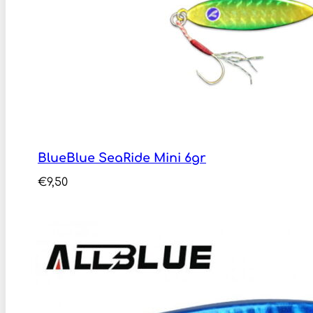
BlueBlue SeaRide Mini 6gr
€
9,50