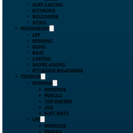
SURF CASTING
ΕΓΓΛΈΖΙΚΟ
BOLOGNESE
ΑΠΊΚΟ
ΜΗΧΑΝΙΣΜΟΊ
LRF
SPINNING
EGING
BOAT
CASTING
SHORE JIGGING
ΕΓΓΛΈΖΙΚΟ-BOLOGNESE
ΤΕΧΝΗΤΆ
SPINNING
MINNOWS
PENCILS
TOP WATERS
JIGS
SOFT BAITS
LRF
MINNOWS
PENCILS