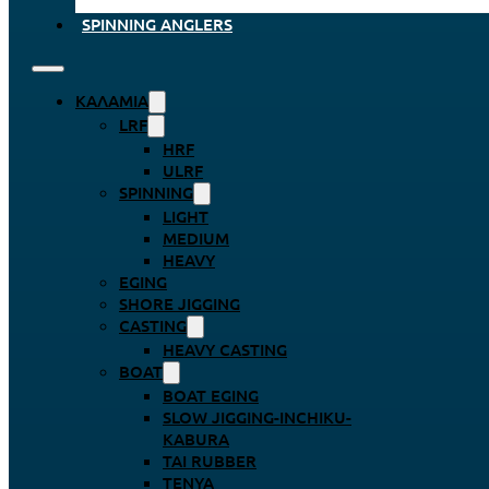
SPINNING ANGLERS
ΚΑΛΆΜΙΑ
LRF
HRF
ULRF
SPINNING
LIGHT
MEDIUM
HEAVY
EGING
SHORE JIGGING
CASTING
HEAVY CASTING
BOAT
BOAT EGING
SLOW JIGGING-INCHIKU-
KABURA
TAI RUBBER
TENYA