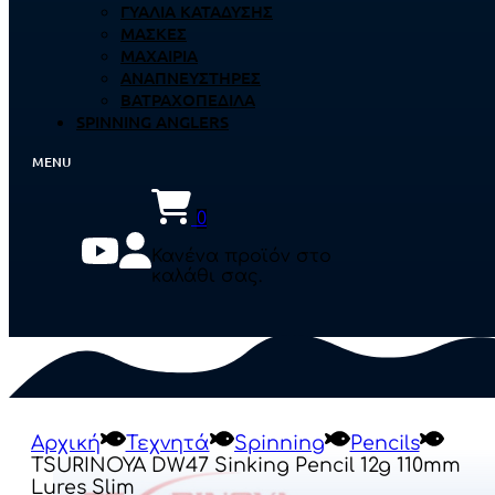
ΓΥΑΛΙΆ ΚΑΤΆΔΥΣΗΣ
ΜΆΣΚΕΣ
ΜΑΧΑΊΡΙΑ
ΑΝΑΠΝΕΥΣΤΉΡΕΣ
ΒΑΤΡΑΧΟΠΈΔΙΛΑ
SPINNING ANGLERS
0
Κανένα προϊόν στο
καλάθι σας.
Αρχική
Τεχνητά
Spinning
Pencils
TSURINOYA DW47 Sinking Pencil 12g 110mm
Lures Slim