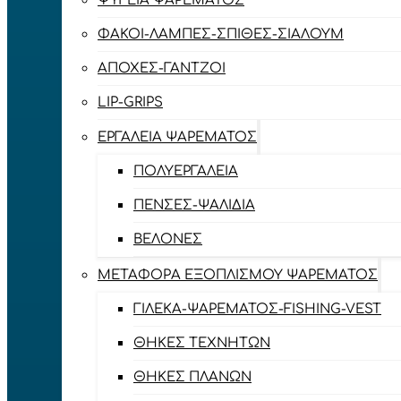
ΨΥΓΕΊΑ ΨΑΡΈΜΑΤΟΣ
ΦΑΚΟΊ-ΛΆΜΠΕΣ-ΣΠΊΘΕΣ-ΣΊΑΛΟΥΜ
ΑΠΌΧΕΣ-ΓΆΝΤΖΟΙ
LIP-GRIPS
EΡΓΑΛΕΊΑ ΨΑΡΈΜΑΤΟΣ
ΠΟΛΥΕΡΓΑΛΕΊΑ
ΠΈΝΣΕΣ-ΨΑΛΊΔΙΑ
ΒΕΛΌΝΕΣ
ΜΕΤΑΦΟΡΆ ΕΞΟΠΛΙΣΜΟΎ ΨΑΡΈΜΑΤΟΣ
ΓΙΛΈΚΑ-ΨΑΡΈΜΑΤΟΣ-FISHING-VEST
ΘΉΚΕΣ ΤΕΧΝΗΤΏΝ
ΘΉΚΕΣ ΠΛΆΝΩΝ