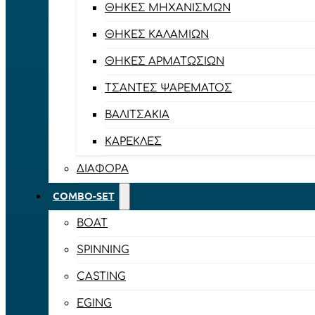
ΘΉΚΕΣ ΜΗΧΑΝΙΣΜΏΝ
ΘΉΚΕΣ ΚΑΛΑΜΙΏΝ
ΘΉΚΕΣ ΑΡΜΑΤΩΣΙΏΝ
ΤΣΆΝΤΕΣ ΨΑΡΈΜΑΤΟΣ
ΒΑΛΙΤΣΆΚΙΑ
ΚΑΡΈΚΛΕΣ
ΔΙΆΦΟΡΑ
COMBO-SET
BOAT
SPINNING
CASTING
EGING