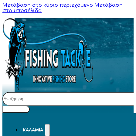
Μετάβαση στο κύριο περιεχόμενο
Μετάβαση
στο υποσέλιδο
Αναζήτηση
ΚΑΛΆΜΙΑ