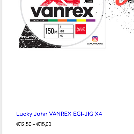
Lucky John VANREX EGI-JIG X4
Price
€
12,50
–
€
15,00
range: