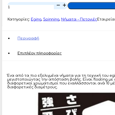
Through
UNITIKA
EGING
€28,00
SUPER
PE
Κατηγορίες:
Eging
,
Spinning
,
Νήματα - Πετονιές
Εταιρεία
III
X8
ποσότητα
Περιγραφή
Επιπλέον πληροφορίες
Ένα από τα πιο εξελιγμένα νήματα για τη τεχνική του e
μεγιστοποιώντας την απόσταση βολής. Είναι floating με
διαφορετικοί χρωματισμοί που εναλλάσσονται ανά 10 μέτ
διαφορετικές διαμέτρους.