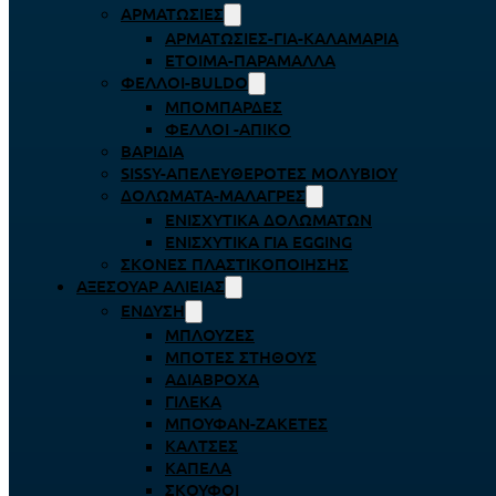
ΑΡΜΑΤΩΣΙΈΣ
ΑΡΜΑΤΩΣΙΈΣ-ΓΙΑ-ΚΑΛΑΜΆΡΙΑ
ΈΤΟΙΜΑ-ΠΑΡΆΜΑΛΛΑ
ΦΕΛΛΟΊ-BULDO
ΜΠΟΜΠΆΡΔΕΣ
ΦΕΛΛΟΊ -ΑΠΊΚΟ
ΒΑΡΊΔΙΑ
SISSY-ΑΠΕΛΕΥΘΕΡΟΤΈΣ ΜΟΛΥΒΙΟΎ
ΔΟΛΏΜΑΤΑ-ΜΑΛΆΓΡΕΣ
ΕΝΙΣΧΥΤΙΚΆ ΔΟΛΩΜΆΤΩΝ
ΕΝΙΣΧΥΤΙΚΆ ΓΙΑ EGGING
ΣΚΌΝΕΣ ΠΛΑΣΤΙΚΟΠΟΊΗΣΗΣ
ΑΞΕΣΟΥΆΡ ΑΛΙΕΊΑΣ
ΈΝΔΥΣΗ
ΜΠΛΟΎΖΕΣ
ΜΠΌΤΕΣ ΣΤΉΘΟΥΣ
ΑΔΙΆΒΡΟΧΑ
ΓΙΛΈΚΑ
ΜΠΟΥΦΆΝ-ΖΑΚΈΤΕΣ
ΚΆΛΤΣΕΣ
ΚΑΠΈΛΑ
ΣΚΟΎΦΟΙ