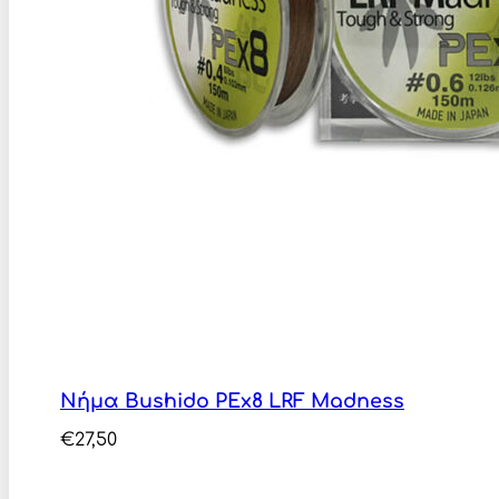
Νήμα Bushido ΡΕx8 LRF Madness
€
27,50