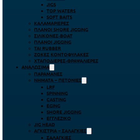
JIGS
TOP WATERS
SOFT BAITS
ΚΑΛΑΜΑΡΙΈΡΕΣ
ΠΛΆΝΟΙ SHORE JIGGING
ΣΙΛΙΚΌΝΕΣ-BOAT
ΠΛΆΝΟΙ JIGGING
TAI RUBBER
ΖΌΚΕΣ ΚΟΝΤΟΦΎΛΑΚΕΣ
ΧΤΑΠΟΔΙΈΡΕΣ-ΘΡΑΨΑΛΙΈΡΕΣ
ΑΝΑΛΏΣΙΜΑ
ΠΑΡΑΜΆΝΕΣ
ΝΉΜΑΤΑ – ΠΕΤΟΝΙΈΣ
LRF
SPINNING
CASTING
EGING
SHORE JIGGING
ΕΓΓΛΈΖΙΚΟ
JIG HEAD
ΑΓΚΊΣΤΡΙΑ – ΣΑΛΑΓΚΙΈΣ
ΣΑΛΑΓΚΙΈΣ