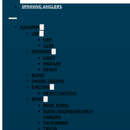
SPINNING ANGLERS
ΚΑΛΆΜΙΑ
LRF
HRF
ULRF
SPINNING
LIGHT
MEDIUM
HEAVY
EGING
SHORE JIGGING
CASTING
HEAVY CASTING
BOAT
BOAT EGING
SLOW JIGGING-INCHIKU-
KABURA
TAI RUBBER
TENYA