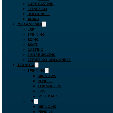
SURF CASTING
ΕΓΓΛΈΖΙΚΟ
BOLOGNESE
ΑΠΊΚΟ
ΜΗΧΑΝΙΣΜΟΊ
LRF
SPINNING
EGING
BOAT
CASTING
SHORE JIGGING
ΕΓΓΛΈΖΙΚΟ-BOLOGNESE
ΤΕΧΝΗΤΆ
SPINNING
MINNOWS
PENCILS
TOP WATERS
JIGS
SOFT BAITS
LRF
MINNOWS
PENCILS