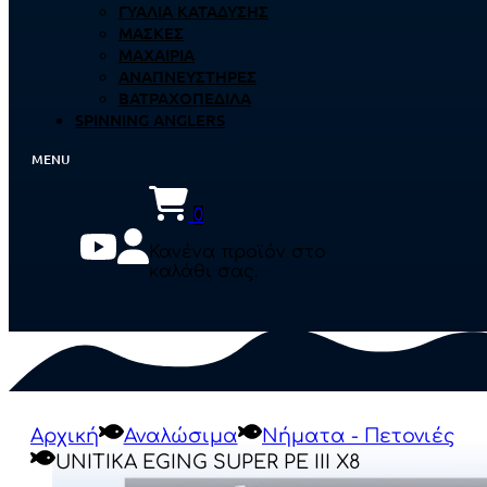
ΓΥΑΛΙΆ ΚΑΤΆΔΥΣΗΣ
ΜΆΣΚΕΣ
ΜΑΧΑΊΡΙΑ
ΑΝΑΠΝΕΥΣΤΉΡΕΣ
ΒΑΤΡΑΧΟΠΈΔΙΛΑ
SPINNING ANGLERS
0
Κανένα προϊόν στο
καλάθι σας.
Αρχική
Αναλώσιμα
Νήματα - Πετονιές
UNITIKA EGING SUPER PE III X8