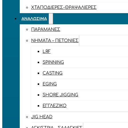
ΧΤΑΠΟΔΙΈΡΕΣ-ΘΡΑΨΑΛΙΈΡΕΣ
ΑΝΑΛΏΣΙΜΑ
ΠΑΡΑΜΆΝΕΣ
ΝΉΜΑΤΑ – ΠΕΤΟΝΙΈΣ
LRF
SPINNING
CASTING
EGING
SHORE JIGGING
ΕΓΓΛΈΖΙΚΟ
JIG HEAD