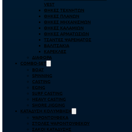
VEST
ΘΉΚΕΣ ΤΕΧΝΗΤΏΝ
ΘΉΚΕΣ ΠΛΆΝΩΝ
ΘΉΚΕΣ ΜΗΧΑΝΙΣΜΏΝ
ΘΉΚΕΣ ΚΑΛΑΜΙΏΝ
ΘΉΚΕΣ ΑΡΜΑΤΩΣΙΏΝ
ΤΣΆΝΤΕΣ ΨΑΡΈΜΑΤΟΣ
ΒΑΛΙΤΣΆΚΙΑ
ΚΑΡΈΚΛΕΣ
ΔΙΆΦΟΡΑ
COMBO-SET
BOAT
SPINNING
CASTING
EGING
SURF CASTING
HEAVY CASTING
SHORE JIGGING
ΚΑΤΆΔΥΣΗ ΚΟΛΎΜΒΗΣΗ
ΨΑΡΟΝΤΟΎΦΕΚΑ
ΣΤΟΛΈΣ ΨΑΡΟΝΤΟΎΦΕΚΟΥ
ΣΆΚΟΙ ΚΑΤΆΔΥΣΗΣ