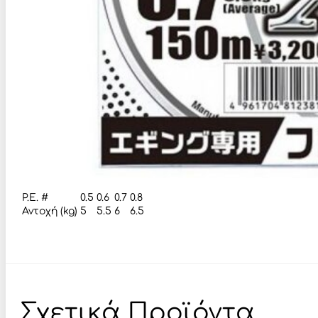
P.E. #
0.5
0.6
0.7
0.8
Αντοχή (kg)
5
5.5
6
6.5
Σχετικά Προϊόντα