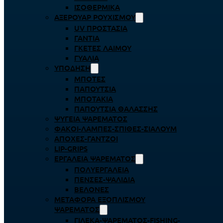
ΙΣΟΘΕΡΜΙΚΆ
ΑΞΕΡΟΥΆΡ ΡΟΥΧΙΣΜΟΎ
UV ΠΡΟΣΤΑΣΊΑ
ΓΆΝΤΙΑ
ΓΚΈΤΕΣ ΛΑΊΜΟΥ
ΓΥΑΛΙΆ
ΥΠΌΔΗΣΗ
ΜΠΌΤΕΣ
ΠΑΠΟΎΤΣΙΑ
ΜΠΟΤΆΚΙΑ
ΠΑΠΟΎΤΣΙΑ ΘΑΛΆΣΣΗΣ
ΨΥΓΕΊΑ ΨΑΡΈΜΑΤΟΣ
ΦΑΚΟΊ-ΛΆΜΠΕΣ-ΣΠΊΘΕΣ-ΣΊΑΛΟΥΜ
ΑΠΌΧΕΣ-ΓΆΝΤΖΟΙ
LIP-GRIPS
EΡΓΑΛΕΊΑ ΨΑΡΈΜΑΤΟΣ
ΠΟΛΥΕΡΓΑΛΕΊΑ
ΠΈΝΣΕΣ-ΨΑΛΊΔΙΑ
ΒΕΛΌΝΕΣ
ΜΕΤΑΦΟΡΆ ΕΞΟΠΛΙΣΜΟΎ
ΨΑΡΈΜΑΤΟΣ
ΓΙΛΈΚΑ-ΨΑΡΈΜΑΤΟΣ-FISHING-