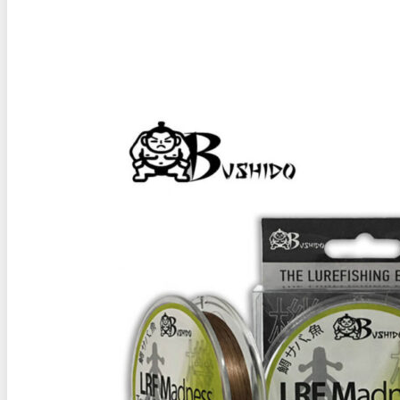
€12,50
through
€15,00