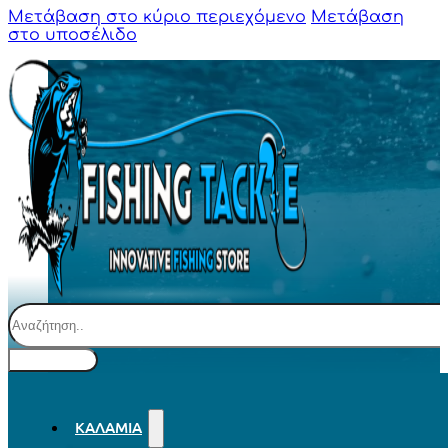
Μετάβαση στο κύριο περιεχόμενο
Μετάβαση
στο υποσέλιδο
Αναζήτηση
ΚΑΛΆΜΙΑ