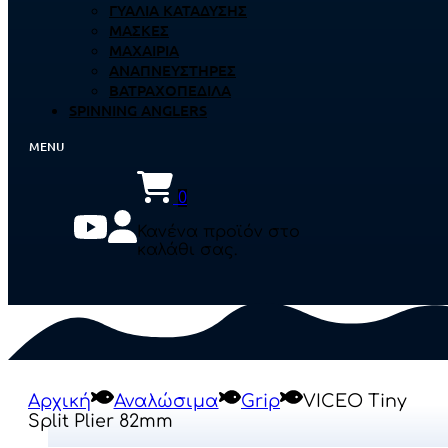
ΓΥΑΛΙΆ ΚΑΤΆΔΥΣΗΣ
ΜΆΣΚΕΣ
ΜΑΧΑΊΡΙΑ
ΑΝΑΠΝΕΥΣΤΉΡΕΣ
ΒΑΤΡΑΧΟΠΈΔΙΛΑ
SPINNING ANGLERS
0
Κανένα προϊόν στο
καλάθι σας.
Αρχική
Αναλώσιμα
Grip
VICEO Tiny
Split Plier 82mm