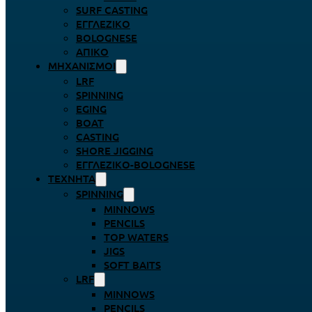
SURF CASTING
ΕΓΓΛΈΖΙΚΟ
BOLOGNESE
ΑΠΊΚΟ
ΜΗΧΑΝΙΣΜΟΊ
LRF
SPINNING
EGING
BOAT
CASTING
SHORE JIGGING
ΕΓΓΛΈΖΙΚΟ-BOLOGNESE
ΤΕΧΝΗΤΆ
SPINNING
MINNOWS
PENCILS
TOP WATERS
JIGS
SOFT BAITS
LRF
MINNOWS
PENCILS