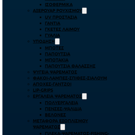
ΙΣΟΘΕΡΜΙΚΆ
ΑΞΕΡΟΥΆΡ ΡΟΥΧΙΣΜΟΎ
UV ΠΡΟΣΤΑΣΊΑ
ΓΆΝΤΙΑ
ΓΚΈΤΕΣ ΛΑΊΜΟΥ
ΓΥΑΛΙΆ
ΥΠΌΔΗΣΗ
ΜΠΌΤΕΣ
ΠΑΠΟΎΤΣΙΑ
ΜΠΟΤΆΚΙΑ
ΠΑΠΟΎΤΣΙΑ ΘΑΛΆΣΣΗΣ
ΨΥΓΕΊΑ ΨΑΡΈΜΑΤΟΣ
ΦΑΚΟΊ-ΛΆΜΠΕΣ-ΣΠΊΘΕΣ-ΣΊΑΛΟΥΜ
ΑΠΌΧΕΣ-ΓΆΝΤΖΟΙ
LIP-GRIPS
EΡΓΑΛΕΊΑ ΨΑΡΈΜΑΤΟΣ
ΠΟΛΥΕΡΓΑΛΕΊΑ
ΠΈΝΣΕΣ-ΨΑΛΊΔΙΑ
ΒΕΛΌΝΕΣ
ΜΕΤΑΦΟΡΆ ΕΞΟΠΛΙΣΜΟΎ
ΨΑΡΈΜΑΤΟΣ
ΓΙΛΈΚΑ-ΨΑΡΈΜΑΤΟΣ-FISHING-