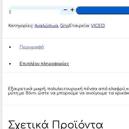
VICEO
Tiny
Split
Plier
Κατηγορίες:
Αναλώσιμα
,
Grip
Εταιρεία:
VICEO
82mm
ποσότητα
Περιγραφή
Επιπλέον πληροφορίες
Εξαιρετικά μικρή, πολυλειτουργική πένσα από ελαφρύ και
μύτη με δόντι ώστε να μπορούμε να ανοίγουμε τα κρικά
Σχετικά Προϊόντα