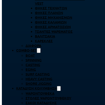
VEST
ΘΉΚΕΣ ΤΕΧΝΗΤΏΝ
ΘΉΚΕΣ ΠΛΆΝΩΝ
ΘΉΚΕΣ ΜΗΧΑΝΙΣΜΏΝ
ΘΉΚΕΣ ΚΑΛΑΜΙΏΝ
ΘΉΚΕΣ ΑΡΜΑΤΩΣΙΏΝ
ΤΣΆΝΤΕΣ ΨΑΡΈΜΑΤΟΣ
ΒΑΛΙΤΣΆΚΙΑ
ΚΑΡΈΚΛΕΣ
ΔΙΆΦΟΡΑ
COMBO-SET
BOAT
SPINNING
CASTING
EGING
SURF CASTING
HEAVY CASTING
SHORE JIGGING
ΚΑΤΆΔΥΣΗ ΚΟΛΎΜΒΗΣΗ
ΨΑΡΟΝΤΟΎΦΕΚΑ
ΣΤΟΛΈΣ ΨΑΡΟΝΤΟΎΦΕΚΟΥ
ΣΆΚΟΙ ΚΑΤΆΔΥΣΗΣ