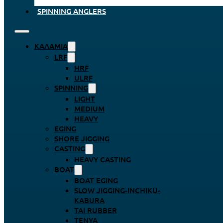
SPINNING ANGLERS
ΚΑΛΆΜΙΑ
LRF
HRF
ULRF
SPINNING
LIGHT
MEDIUM
HEAVY
EGING
SHORE JIGGING
CASTING
HEAVY CASTING
BOAT
BOAT EGING
SLOW JIGGING-INCHIKU-
KABURA
TAI RUBBER
TENYA