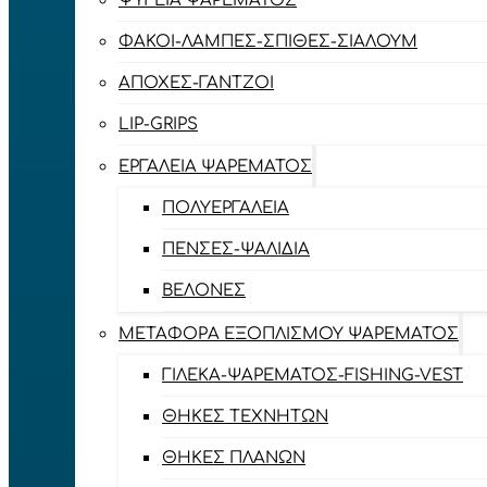
ΨΥΓΕΊΑ ΨΑΡΈΜΑΤΟΣ
ΦΑΚΟΊ-ΛΆΜΠΕΣ-ΣΠΊΘΕΣ-ΣΊΑΛΟΥΜ
ΑΠΌΧΕΣ-ΓΆΝΤΖΟΙ
LIP-GRIPS
EΡΓΑΛΕΊΑ ΨΑΡΈΜΑΤΟΣ
ΠΟΛΥΕΡΓΑΛΕΊΑ
ΠΈΝΣΕΣ-ΨΑΛΊΔΙΑ
ΒΕΛΌΝΕΣ
ΜΕΤΑΦΟΡΆ ΕΞΟΠΛΙΣΜΟΎ ΨΑΡΈΜΑΤΟΣ
ΓΙΛΈΚΑ-ΨΑΡΈΜΑΤΟΣ-FISHING-VEST
ΘΉΚΕΣ ΤΕΧΝΗΤΏΝ
ΘΉΚΕΣ ΠΛΆΝΩΝ