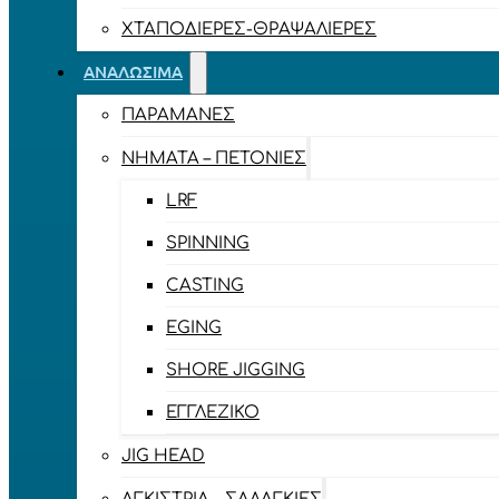
ΧΤΑΠΟΔΙΈΡΕΣ-ΘΡΑΨΑΛΙΈΡΕΣ
ΑΝΑΛΏΣΙΜΑ
ΠΑΡΑΜΆΝΕΣ
ΝΉΜΑΤΑ – ΠΕΤΟΝΙΈΣ
LRF
SPINNING
CASTING
EGING
SHORE JIGGING
ΕΓΓΛΈΖΙΚΟ
JIG HEAD