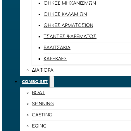
ΘΉΚΕΣ ΜΗΧΑΝΙΣΜΏΝ
ΘΉΚΕΣ ΚΑΛΑΜΙΏΝ
ΘΉΚΕΣ ΑΡΜΑΤΩΣΙΏΝ
ΤΣΆΝΤΕΣ ΨΑΡΈΜΑΤΟΣ
ΒΑΛΙΤΣΆΚΙΑ
ΚΑΡΈΚΛΕΣ
ΔΙΆΦΟΡΑ
COMBO-SET
BOAT
SPINNING
CASTING
EGING