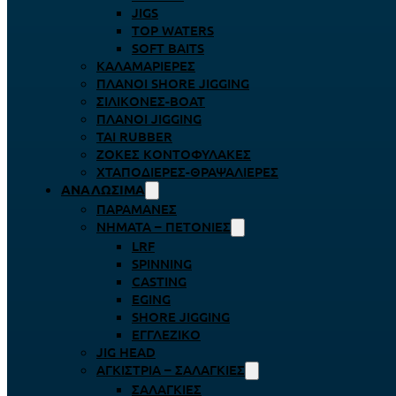
JIGS
TOP WATERS
SOFT BAITS
ΚΑΛΑΜΑΡΙΈΡΕΣ
ΠΛΆΝΟΙ SHORE JIGGING
ΣΙΛΙΚΌΝΕΣ-BOAT
ΠΛΆΝΟΙ JIGGING
TAI RUBBER
ΖΌΚΕΣ ΚΟΝΤΟΦΎΛΑΚΕΣ
ΧΤΑΠΟΔΙΈΡΕΣ-ΘΡΑΨΑΛΙΈΡΕΣ
ΑΝΑΛΏΣΙΜΑ
ΠΑΡΑΜΆΝΕΣ
ΝΉΜΑΤΑ – ΠΕΤΟΝΙΈΣ
LRF
SPINNING
CASTING
EGING
SHORE JIGGING
ΕΓΓΛΈΖΙΚΟ
JIG HEAD
ΑΓΚΊΣΤΡΙΑ – ΣΑΛΑΓΚΙΈΣ
ΣΑΛΑΓΚΙΈΣ