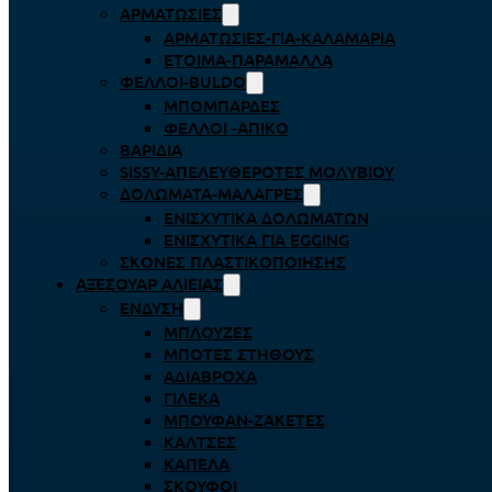
ΑΡΜΑΤΩΣΙΈΣ
ΑΡΜΑΤΩΣΙΈΣ-ΓΙΑ-ΚΑΛΑΜΆΡΙΑ
ΈΤΟΙΜΑ-ΠΑΡΆΜΑΛΛΑ
ΦΕΛΛΟΊ-BULDO
ΜΠΟΜΠΆΡΔΕΣ
ΦΕΛΛΟΊ -ΑΠΊΚΟ
ΒΑΡΊΔΙΑ
SISSY-ΑΠΕΛΕΥΘΕΡΟΤΈΣ ΜΟΛΥΒΙΟΎ
ΔΟΛΏΜΑΤΑ-ΜΑΛΆΓΡΕΣ
ΕΝΙΣΧΥΤΙΚΆ ΔΟΛΩΜΆΤΩΝ
ΕΝΙΣΧΥΤΙΚΆ ΓΙΑ EGGING
ΣΚΌΝΕΣ ΠΛΑΣΤΙΚΟΠΟΊΗΣΗΣ
ΑΞΕΣΟΥΆΡ ΑΛΙΕΊΑΣ
ΈΝΔΥΣΗ
ΜΠΛΟΎΖΕΣ
ΜΠΌΤΕΣ ΣΤΉΘΟΥΣ
ΑΔΙΆΒΡΟΧΑ
ΓΙΛΈΚΑ
ΜΠΟΥΦΆΝ-ΖΑΚΈΤΕΣ
ΚΆΛΤΣΕΣ
ΚΑΠΈΛΑ
ΣΚΟΎΦΟΙ