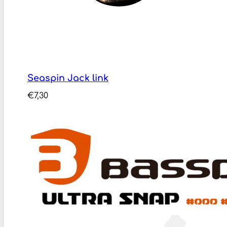
Seaspin Jack link
€
7,30