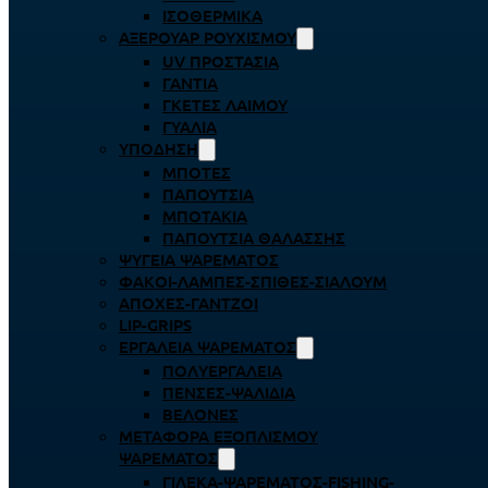
ΙΣΟΘΕΡΜΙΚΆ
ΑΞΕΡΟΥΆΡ ΡΟΥΧΙΣΜΟΎ
UV ΠΡΟΣΤΑΣΊΑ
ΓΆΝΤΙΑ
ΓΚΈΤΕΣ ΛΑΊΜΟΥ
ΓΥΑΛΙΆ
ΥΠΌΔΗΣΗ
ΜΠΌΤΕΣ
ΠΑΠΟΎΤΣΙΑ
ΜΠΟΤΆΚΙΑ
ΠΑΠΟΎΤΣΙΑ ΘΑΛΆΣΣΗΣ
ΨΥΓΕΊΑ ΨΑΡΈΜΑΤΟΣ
ΦΑΚΟΊ-ΛΆΜΠΕΣ-ΣΠΊΘΕΣ-ΣΊΑΛΟΥΜ
ΑΠΌΧΕΣ-ΓΆΝΤΖΟΙ
LIP-GRIPS
EΡΓΑΛΕΊΑ ΨΑΡΈΜΑΤΟΣ
ΠΟΛΥΕΡΓΑΛΕΊΑ
ΠΈΝΣΕΣ-ΨΑΛΊΔΙΑ
ΒΕΛΌΝΕΣ
ΜΕΤΑΦΟΡΆ ΕΞΟΠΛΙΣΜΟΎ
ΨΑΡΈΜΑΤΟΣ
ΓΙΛΈΚΑ-ΨΑΡΈΜΑΤΟΣ-FISHING-