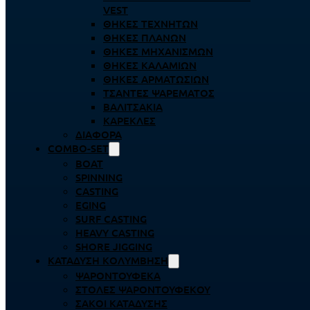
VEST
ΘΉΚΕΣ ΤΕΧΝΗΤΏΝ
ΘΉΚΕΣ ΠΛΆΝΩΝ
ΘΉΚΕΣ ΜΗΧΑΝΙΣΜΏΝ
ΘΉΚΕΣ ΚΑΛΑΜΙΏΝ
ΘΉΚΕΣ ΑΡΜΑΤΩΣΙΏΝ
ΤΣΆΝΤΕΣ ΨΑΡΈΜΑΤΟΣ
ΒΑΛΙΤΣΆΚΙΑ
ΚΑΡΈΚΛΕΣ
ΔΙΆΦΟΡΑ
COMBO-SET
BOAT
SPINNING
CASTING
EGING
SURF CASTING
HEAVY CASTING
SHORE JIGGING
ΚΑΤΆΔΥΣΗ ΚΟΛΎΜΒΗΣΗ
ΨΑΡΟΝΤΟΎΦΕΚΑ
ΣΤΟΛΈΣ ΨΑΡΟΝΤΟΎΦΕΚΟΥ
ΣΆΚΟΙ ΚΑΤΆΔΥΣΗΣ