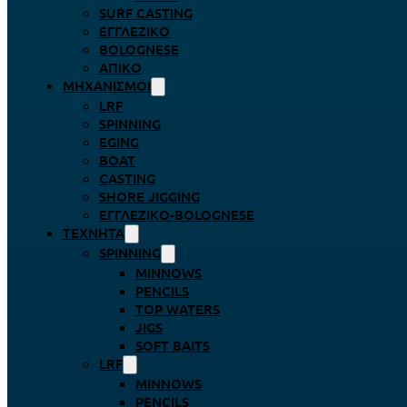
SURF CASTING
ΕΓΓΛΈΖΙΚΟ
BOLOGNESE
ΑΠΊΚΟ
ΜΗΧΑΝΙΣΜΟΊ
LRF
SPINNING
EGING
BOAT
CASTING
SHORE JIGGING
ΕΓΓΛΈΖΙΚΟ-BOLOGNESE
ΤΕΧΝΗΤΆ
SPINNING
MINNOWS
PENCILS
TOP WATERS
JIGS
SOFT BAITS
LRF
MINNOWS
PENCILS