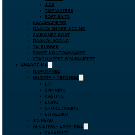
JIGS
TOP WATERS
SOFT BAITS
ΚΑΛΑΜΑΡΙΈΡΕΣ
ΠΛΆΝΟΙ SHORE JIGGING
ΣΙΛΙΚΌΝΕΣ-BOAT
ΠΛΆΝΟΙ JIGGING
TAI RUBBER
ΖΌΚΕΣ ΚΟΝΤΟΦΎΛΑΚΕΣ
ΧΤΑΠΟΔΙΈΡΕΣ-ΘΡΑΨΑΛΙΈΡΕΣ
ΑΝΑΛΏΣΙΜΑ
ΠΑΡΑΜΆΝΕΣ
ΝΉΜΑΤΑ – ΠΕΤΟΝΙΈΣ
LRF
SPINNING
CASTING
EGING
SHORE JIGGING
ΕΓΓΛΈΖΙΚΟ
JIG HEAD
ΑΓΚΊΣΤΡΙΑ – ΣΑΛΑΓΚΙΈΣ
ΣΑΛΑΓΚΙΈΣ