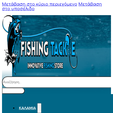
Μετάβαση στο κύριο περιεχόμενο
Μετάβαση
στο υποσέλιδο
Αναζήτηση
ΚΑΛΆΜΙΑ