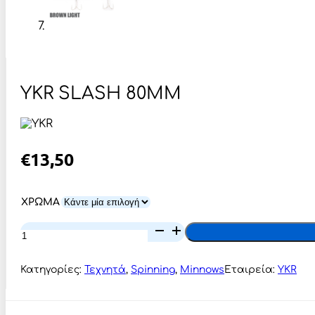
YKR SLASH 80MM
€
13,50
ΧΡΩΜΑ
YKR
SLASH
80MM
ποσότητα
Κατηγορίες:
Τεχνητά
,
Spinning
,
Minnows
Εταιρεία:
YKR