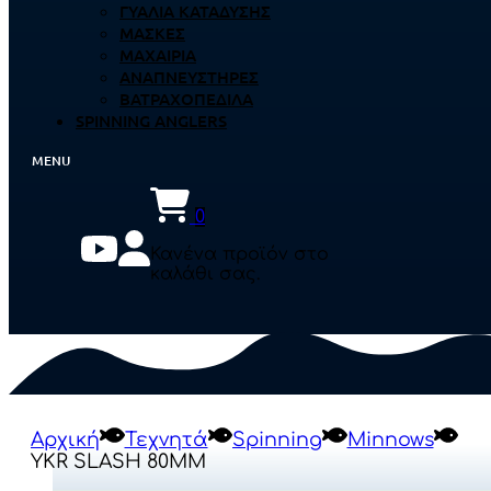
ΓΥΑΛΙΆ ΚΑΤΆΔΥΣΗΣ
ΜΆΣΚΕΣ
ΜΑΧΑΊΡΙΑ
ΑΝΑΠΝΕΥΣΤΉΡΕΣ
ΒΑΤΡΑΧΟΠΈΔΙΛΑ
SPINNING ANGLERS
0
Κανένα προϊόν στο
καλάθι σας.
Αρχική
Τεχνητά
Spinning
Minnows
YKR SLASH 80MM