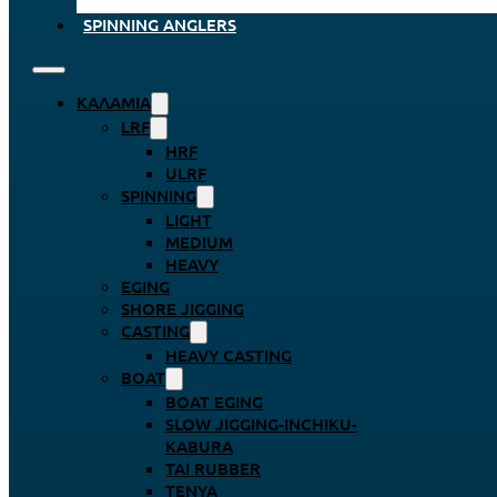
SPINNING ANGLERS
ΚΑΛΆΜΙΑ
LRF
HRF
ULRF
SPINNING
LIGHT
MEDIUM
HEAVY
EGING
SHORE JIGGING
CASTING
HEAVY CASTING
BOAT
BOAT EGING
SLOW JIGGING-INCHIKU-
KABURA
TAI RUBBER
TENYA