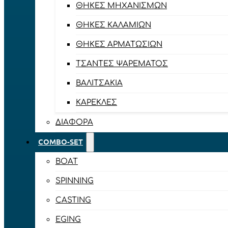
ΘΉΚΕΣ ΜΗΧΑΝΙΣΜΏΝ
ΘΉΚΕΣ ΚΑΛΑΜΙΏΝ
ΘΉΚΕΣ ΑΡΜΑΤΩΣΙΏΝ
ΤΣΆΝΤΕΣ ΨΑΡΈΜΑΤΟΣ
ΒΑΛΙΤΣΆΚΙΑ
ΚΑΡΈΚΛΕΣ
ΔΙΆΦΟΡΑ
COMBO-SET
BOAT
SPINNING
CASTING
EGING