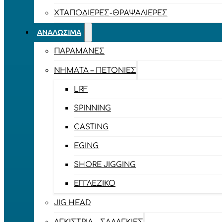
ΧΤΑΠΟΔΙΈΡΕΣ-ΘΡΑΨΑΛΙΈΡΕΣ
ΑΝΑΛΏΣΙΜΑ
ΠΑΡΑΜΆΝΕΣ
ΝΉΜΑΤΑ – ΠΕΤΟΝΙΈΣ
LRF
SPINNING
CASTING
EGING
SHORE JIGGING
ΕΓΓΛΈΖΙΚΟ
JIG HEAD