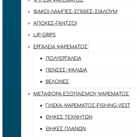
ΨΥΓΕΊΑ ΨΑΡΈΜΑΤΟΣ
ΦΑΚΟΊ-ΛΆΜΠΕΣ-ΣΠΊΘΕΣ-ΣΊΑΛΟΥΜ
ΑΠΌΧΕΣ-ΓΆΝΤΖΟΙ
LIP-GRIPS
EΡΓΑΛΕΊΑ ΨΑΡΈΜΑΤΟΣ
ΠΟΛΥΕΡΓΑΛΕΊΑ
ΠΈΝΣΕΣ-ΨΑΛΊΔΙΑ
ΒΕΛΌΝΕΣ
ΜΕΤΑΦΟΡΆ ΕΞΟΠΛΙΣΜΟΎ ΨΑΡΈΜΑΤΟΣ
ΓΙΛΈΚΑ-ΨΑΡΈΜΑΤΟΣ-FISHING-VEST
ΘΉΚΕΣ ΤΕΧΝΗΤΏΝ
ΘΉΚΕΣ ΠΛΆΝΩΝ