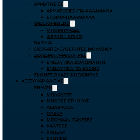
ΑΡΜΑΤΩΣΙΈΣ
ΑΡΜΑΤΩΣΙΈΣ-ΓΙΑ-ΚΑΛΑΜΆΡΙΑ
ΈΤΟΙΜΑ-ΠΑΡΆΜΑΛΛΑ
ΦΕΛΛΟΊ-BULDO
ΜΠΟΜΠΆΡΔΕΣ
ΦΕΛΛΟΊ -ΑΠΊΚΟ
ΒΑΡΊΔΙΑ
SISSY-ΑΠΕΛΕΥΘΕΡΟΤΈΣ ΜΟΛΥΒΙΟΎ
ΔΟΛΏΜΑΤΑ-ΜΑΛΆΓΡΕΣ
ΕΝΙΣΧΥΤΙΚΆ ΔΟΛΩΜΆΤΩΝ
ΕΝΙΣΧΥΤΙΚΆ ΓΙΑ EGGING
ΣΚΌΝΕΣ ΠΛΑΣΤΙΚΟΠΟΊΗΣΗΣ
ΑΞΕΣΟΥΆΡ ΑΛΙΕΊΑΣ
ΈΝΔΥΣΗ
ΜΠΛΟΎΖΕΣ
ΜΠΌΤΕΣ ΣΤΉΘΟΥΣ
ΑΔΙΆΒΡΟΧΑ
ΓΙΛΈΚΑ
ΜΠΟΥΦΆΝ-ΖΑΚΈΤΕΣ
ΚΆΛΤΣΕΣ
ΚΑΠΈΛΑ
ΣΚΟΎΦΟΙ