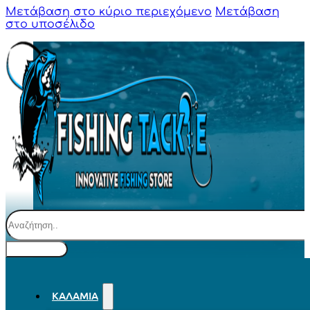
Μετάβαση στο κύριο περιεχόμενο
Μετάβαση
στο υποσέλιδο
Αναζήτηση
ΚΑΛΆΜΙΑ