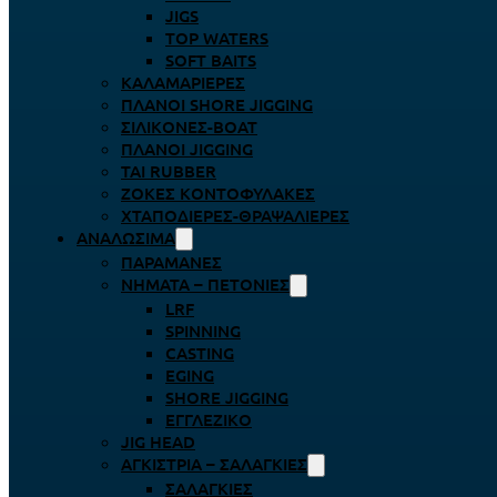
JIGS
TOP WATERS
SOFT BAITS
ΚΑΛΑΜΑΡΙΈΡΕΣ
ΠΛΆΝΟΙ SHORE JIGGING
ΣΙΛΙΚΌΝΕΣ-BOAT
ΠΛΆΝΟΙ JIGGING
TAI RUBBER
ΖΌΚΕΣ ΚΟΝΤΟΦΎΛΑΚΕΣ
ΧΤΑΠΟΔΙΈΡΕΣ-ΘΡΑΨΑΛΙΈΡΕΣ
ΑΝΑΛΏΣΙΜΑ
ΠΑΡΑΜΆΝΕΣ
ΝΉΜΑΤΑ – ΠΕΤΟΝΙΈΣ
LRF
SPINNING
CASTING
EGING
SHORE JIGGING
ΕΓΓΛΈΖΙΚΟ
JIG HEAD
ΑΓΚΊΣΤΡΙΑ – ΣΑΛΑΓΚΙΈΣ
ΣΑΛΑΓΚΙΈΣ