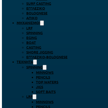
SURF CASTING
ΕΓΓΛΈΖΙΚΟ
BOLOGNESE
ΑΠΊΚΟ
ΜΗΧΑΝΙΣΜΟΊ
LRF
SPINNING
EGING
BOAT
CASTING
SHORE JIGGING
ΕΓΓΛΈΖΙΚΟ-BOLOGNESE
ΤΕΧΝΗΤΆ
SPINNING
MINNOWS
PENCILS
TOP WATERS
JIGS
SOFT BAITS
LRF
MINNOWS
PENCILS