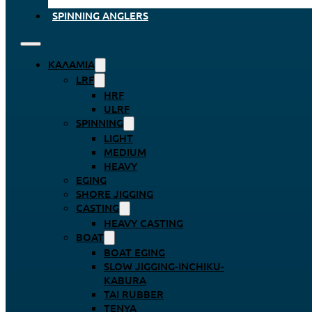
SPINNING ANGLERS
ΚΑΛΆΜΙΑ
LRF
HRF
ULRF
SPINNING
LIGHT
MEDIUM
HEAVY
EGING
SHORE JIGGING
CASTING
HEAVY CASTING
BOAT
BOAT EGING
SLOW JIGGING-INCHIKU-
KABURA
TAI RUBBER
TENYA