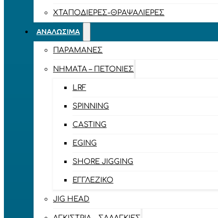
ΧΤΑΠΟΔΙΈΡΕΣ-ΘΡΑΨΑΛΙΈΡΕΣ
ΑΝΑΛΏΣΙΜΑ
ΠΑΡΑΜΆΝΕΣ
ΝΉΜΑΤΑ – ΠΕΤΟΝΙΈΣ
LRF
SPINNING
CASTING
EGING
SHORE JIGGING
ΕΓΓΛΈΖΙΚΟ
JIG HEAD