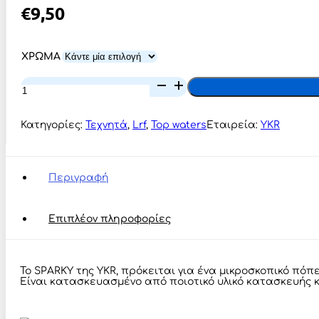
€
9,50
ΧΡΩΜΑ
YKR
SPARKY-
40
ποσότητα
Κατηγορίες:
Τεχνητά
,
Lrf
,
Top waters
Εταιρεία:
YKR
Περιγραφή
Επιπλέον πληροφορίες
Το SPARKY της YKR, πρόκειται για ένα μικροσκοπικό πόπε
Είναι κατασκευασμένο από ποιοτικό υλικό κατασκευής κ