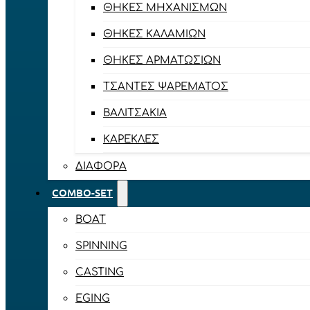
ΘΉΚΕΣ ΜΗΧΑΝΙΣΜΏΝ
ΘΉΚΕΣ ΚΑΛΑΜΙΏΝ
ΘΉΚΕΣ ΑΡΜΑΤΩΣΙΏΝ
ΤΣΆΝΤΕΣ ΨΑΡΈΜΑΤΟΣ
ΒΑΛΙΤΣΆΚΙΑ
ΚΑΡΈΚΛΕΣ
ΔΙΆΦΟΡΑ
COMBO-SET
BOAT
SPINNING
CASTING
EGING