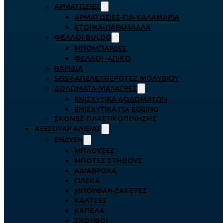
ΑΡΜΑΤΩΣΙΈΣ
ΑΡΜΑΤΩΣΙΈΣ-ΓΙΑ-ΚΑΛΑΜΆΡΙΑ
ΈΤΟΙΜΑ-ΠΑΡΆΜΑΛΛΑ
ΦΕΛΛΟΊ-BULDO
ΜΠΟΜΠΆΡΔΕΣ
ΦΕΛΛΟΊ -ΑΠΊΚΟ
ΒΑΡΊΔΙΑ
SISSY-ΑΠΕΛΕΥΘΕΡΟΤΈΣ ΜΟΛΥΒΙΟΎ
ΔΟΛΏΜΑΤΑ-ΜΑΛΆΓΡΕΣ
ΕΝΙΣΧΥΤΙΚΆ ΔΟΛΩΜΆΤΩΝ
ΕΝΙΣΧΥΤΙΚΆ ΓΙΑ EGGING
ΣΚΌΝΕΣ ΠΛΑΣΤΙΚΟΠΟΊΗΣΗΣ
ΑΞΕΣΟΥΆΡ ΑΛΙΕΊΑΣ
ΈΝΔΥΣΗ
ΜΠΛΟΎΖΕΣ
ΜΠΌΤΕΣ ΣΤΉΘΟΥΣ
ΑΔΙΆΒΡΟΧΑ
ΓΙΛΈΚΑ
ΜΠΟΥΦΆΝ-ΖΑΚΈΤΕΣ
ΚΆΛΤΣΕΣ
ΚΑΠΈΛΑ
ΣΚΟΎΦΟΙ