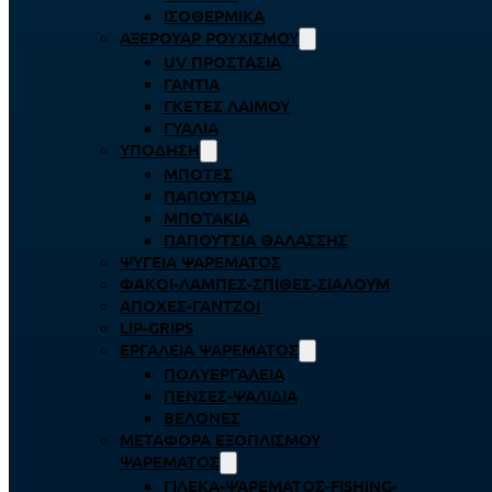
ΙΣΟΘΕΡΜΙΚΆ
ΑΞΕΡΟΥΆΡ ΡΟΥΧΙΣΜΟΎ
UV ΠΡΟΣΤΑΣΊΑ
ΓΆΝΤΙΑ
ΓΚΈΤΕΣ ΛΑΊΜΟΥ
ΓΥΑΛΙΆ
ΥΠΌΔΗΣΗ
ΜΠΌΤΕΣ
ΠΑΠΟΎΤΣΙΑ
ΜΠΟΤΆΚΙΑ
ΠΑΠΟΎΤΣΙΑ ΘΑΛΆΣΣΗΣ
ΨΥΓΕΊΑ ΨΑΡΈΜΑΤΟΣ
ΦΑΚΟΊ-ΛΆΜΠΕΣ-ΣΠΊΘΕΣ-ΣΊΑΛΟΥΜ
ΑΠΌΧΕΣ-ΓΆΝΤΖΟΙ
LIP-GRIPS
EΡΓΑΛΕΊΑ ΨΑΡΈΜΑΤΟΣ
ΠΟΛΥΕΡΓΑΛΕΊΑ
ΠΈΝΣΕΣ-ΨΑΛΊΔΙΑ
ΒΕΛΌΝΕΣ
ΜΕΤΑΦΟΡΆ ΕΞΟΠΛΙΣΜΟΎ
ΨΑΡΈΜΑΤΟΣ
ΓΙΛΈΚΑ-ΨΑΡΈΜΑΤΟΣ-FISHING-