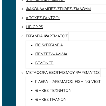
ΨΥΓΕΊΑ ΨΑΡΈΜΑΤΟΣ
ΦΑΚΟΊ-ΛΆΜΠΕΣ-ΣΠΊΘΕΣ-ΣΊΑΛΟΥΜ
ΑΠΌΧΕΣ-ΓΆΝΤΖΟΙ
LIP-GRIPS
EΡΓΑΛΕΊΑ ΨΑΡΈΜΑΤΟΣ
ΠΟΛΥΕΡΓΑΛΕΊΑ
ΠΈΝΣΕΣ-ΨΑΛΊΔΙΑ
ΒΕΛΌΝΕΣ
ΜΕΤΑΦΟΡΆ ΕΞΟΠΛΙΣΜΟΎ ΨΑΡΈΜΑΤΟΣ
ΓΙΛΈΚΑ-ΨΑΡΈΜΑΤΟΣ-FISHING-VEST
ΘΉΚΕΣ ΤΕΧΝΗΤΏΝ
ΘΉΚΕΣ ΠΛΆΝΩΝ