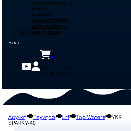
ΓΥΑΛΙΆ ΚΑΤΆΔΥΣΗΣ
ΜΆΣΚΕΣ
ΜΑΧΑΊΡΙΑ
ΑΝΑΠΝΕΥΣΤΉΡΕΣ
ΒΑΤΡΑΧΟΠΈΔΙΛΑ
SPINNING ANGLERS
0
Κανένα προϊόν στο
καλάθι σας.
Αρχική
Τεχνητά
Lrf
Top Waters
YKR
SPARKY-40