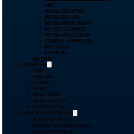
VEST
ΘΉΚΕΣ ΤΕΧΝΗΤΏΝ
ΘΉΚΕΣ ΠΛΆΝΩΝ
ΘΉΚΕΣ ΜΗΧΑΝΙΣΜΏΝ
ΘΉΚΕΣ ΚΑΛΑΜΙΏΝ
ΘΉΚΕΣ ΑΡΜΑΤΩΣΙΏΝ
ΤΣΆΝΤΕΣ ΨΑΡΈΜΑΤΟΣ
ΒΑΛΙΤΣΆΚΙΑ
ΚΑΡΈΚΛΕΣ
ΔΙΆΦΟΡΑ
COMBO-SET
BOAT
SPINNING
CASTING
EGING
SURF CASTING
HEAVY CASTING
SHORE JIGGING
ΚΑΤΆΔΥΣΗ ΚΟΛΎΜΒΗΣΗ
ΨΑΡΟΝΤΟΎΦΕΚΑ
ΣΤΟΛΈΣ ΨΑΡΟΝΤΟΎΦΕΚΟΥ
ΣΆΚΟΙ ΚΑΤΆΔΥΣΗΣ