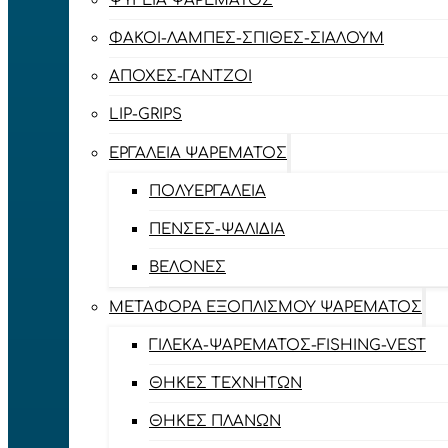
ΨΥΓΕΊΑ ΨΑΡΈΜΑΤΟΣ
ΦΑΚΟΊ-ΛΆΜΠΕΣ-ΣΠΊΘΕΣ-ΣΊΑΛΟΥΜ
ΑΠΌΧΕΣ-ΓΆΝΤΖΟΙ
LIP-GRIPS
EΡΓΑΛΕΊΑ ΨΑΡΈΜΑΤΟΣ
ΠΟΛΥΕΡΓΑΛΕΊΑ
ΠΈΝΣΕΣ-ΨΑΛΊΔΙΑ
ΒΕΛΌΝΕΣ
ΜΕΤΑΦΟΡΆ ΕΞΟΠΛΙΣΜΟΎ ΨΑΡΈΜΑΤΟΣ
ΓΙΛΈΚΑ-ΨΑΡΈΜΑΤΟΣ-FISHING-VEST
ΘΉΚΕΣ ΤΕΧΝΗΤΏΝ
ΘΉΚΕΣ ΠΛΆΝΩΝ