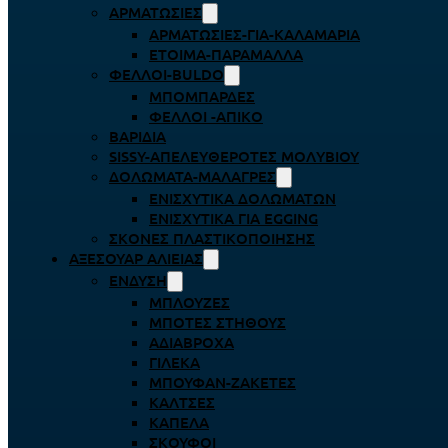
ΑΡΜΑΤΩΣΙΈΣ
ΑΡΜΑΤΩΣΙΈΣ-ΓΙΑ-ΚΑΛΑΜΆΡΙΑ
ΈΤΟΙΜΑ-ΠΑΡΆΜΑΛΛΑ
ΦΕΛΛΟΊ-BULDO
ΜΠΟΜΠΆΡΔΕΣ
ΦΕΛΛΟΊ -ΑΠΊΚΟ
ΒΑΡΊΔΙΑ
SISSY-ΑΠΕΛΕΥΘΕΡΟΤΈΣ ΜΟΛΥΒΙΟΎ
ΔΟΛΏΜΑΤΑ-ΜΑΛΆΓΡΕΣ
ΕΝΙΣΧΥΤΙΚΆ ΔΟΛΩΜΆΤΩΝ
ΕΝΙΣΧΥΤΙΚΆ ΓΙΑ EGGING
ΣΚΌΝΕΣ ΠΛΑΣΤΙΚΟΠΟΊΗΣΗΣ
ΑΞΕΣΟΥΆΡ ΑΛΙΕΊΑΣ
ΈΝΔΥΣΗ
ΜΠΛΟΎΖΕΣ
ΜΠΌΤΕΣ ΣΤΉΘΟΥΣ
ΑΔΙΆΒΡΟΧΑ
ΓΙΛΈΚΑ
ΜΠΟΥΦΆΝ-ΖΑΚΈΤΕΣ
ΚΆΛΤΣΕΣ
ΚΑΠΈΛΑ
ΣΚΟΎΦΟΙ