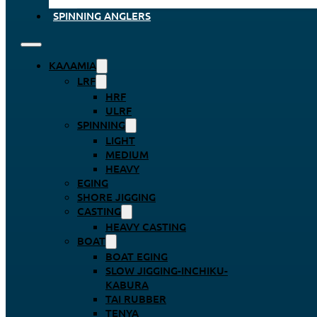
SPINNING ANGLERS
ΚΑΛΆΜΙΑ
LRF
HRF
ULRF
SPINNING
LIGHT
MEDIUM
HEAVY
EGING
SHORE JIGGING
CASTING
HEAVY CASTING
BOAT
BOAT EGING
SLOW JIGGING-INCHIKU-
KABURA
TAI RUBBER
TENYA