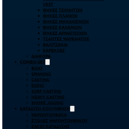
VEST
ΘΉΚΕΣ ΤΕΧΝΗΤΏΝ
ΘΉΚΕΣ ΠΛΆΝΩΝ
ΘΉΚΕΣ ΜΗΧΑΝΙΣΜΏΝ
ΘΉΚΕΣ ΚΑΛΑΜΙΏΝ
ΘΉΚΕΣ ΑΡΜΑΤΩΣΙΏΝ
ΤΣΆΝΤΕΣ ΨΑΡΈΜΑΤΟΣ
ΒΑΛΙΤΣΆΚΙΑ
ΚΑΡΈΚΛΕΣ
ΔΙΆΦΟΡΑ
COMBO-SET
BOAT
SPINNING
CASTING
EGING
SURF CASTING
HEAVY CASTING
SHORE JIGGING
ΚΑΤΆΔΥΣΗ ΚΟΛΎΜΒΗΣΗ
ΨΑΡΟΝΤΟΎΦΕΚΑ
ΣΤΟΛΈΣ ΨΑΡΟΝΤΟΎΦΕΚΟΥ
ΣΆΚΟΙ ΚΑΤΆΔΥΣΗΣ