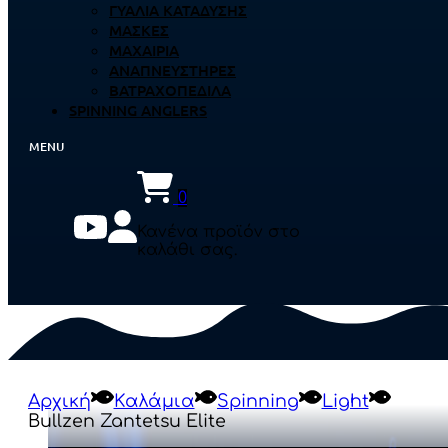
ΓΥΑΛΙΆ ΚΑΤΆΔΥΣΗΣ
ΜΆΣΚΕΣ
ΜΑΧΑΊΡΙΑ
ΑΝΑΠΝΕΥΣΤΉΡΕΣ
ΒΑΤΡΑΧΟΠΈΔΙΛΑ
SPINNING ANGLERS
0
Κανένα προϊόν στο
καλάθι σας.
Αρχική
Καλάμια
Spinning
Light
Bullzen Zantetsu Elite