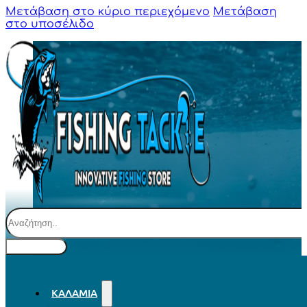
Μετάβαση στο κύριο περιεχόμενο
Μετάβαση
στο υποσέλιδο
Αναζήτηση
ΚΑΛΆΜΙΑ