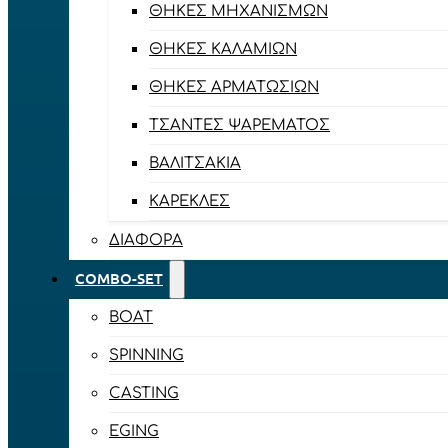
ΘΉΚΕΣ ΜΗΧΑΝΙΣΜΏΝ
ΘΉΚΕΣ ΚΑΛΑΜΙΏΝ
ΘΉΚΕΣ ΑΡΜΑΤΩΣΙΏΝ
ΤΣΆΝΤΕΣ ΨΑΡΈΜΑΤΟΣ
ΒΑΛΙΤΣΆΚΙΑ
ΚΑΡΈΚΛΕΣ
ΔΙΆΦΟΡΑ
COMBO-SET
BOAT
SPINNING
CASTING
EGING