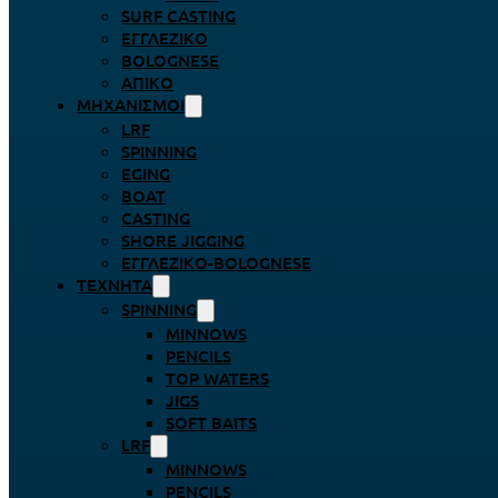
SURF CASTING
ΕΓΓΛΈΖΙΚΟ
BOLOGNESE
ΑΠΊΚΟ
ΜΗΧΑΝΙΣΜΟΊ
LRF
SPINNING
EGING
BOAT
CASTING
SHORE JIGGING
ΕΓΓΛΈΖΙΚΟ-BOLOGNESE
ΤΕΧΝΗΤΆ
SPINNING
MINNOWS
PENCILS
TOP WATERS
JIGS
SOFT BAITS
LRF
MINNOWS
PENCILS