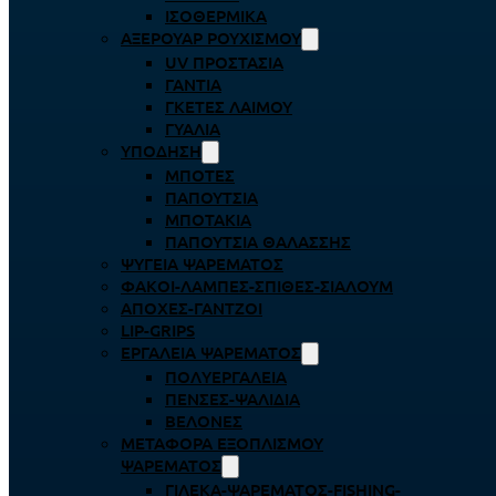
ΙΣΟΘΕΡΜΙΚΆ
ΑΞΕΡΟΥΆΡ ΡΟΥΧΙΣΜΟΎ
UV ΠΡΟΣΤΑΣΊΑ
ΓΆΝΤΙΑ
ΓΚΈΤΕΣ ΛΑΊΜΟΥ
ΓΥΑΛΙΆ
ΥΠΌΔΗΣΗ
ΜΠΌΤΕΣ
ΠΑΠΟΎΤΣΙΑ
ΜΠΟΤΆΚΙΑ
ΠΑΠΟΎΤΣΙΑ ΘΑΛΆΣΣΗΣ
ΨΥΓΕΊΑ ΨΑΡΈΜΑΤΟΣ
ΦΑΚΟΊ-ΛΆΜΠΕΣ-ΣΠΊΘΕΣ-ΣΊΑΛΟΥΜ
ΑΠΌΧΕΣ-ΓΆΝΤΖΟΙ
LIP-GRIPS
EΡΓΑΛΕΊΑ ΨΑΡΈΜΑΤΟΣ
ΠΟΛΥΕΡΓΑΛΕΊΑ
ΠΈΝΣΕΣ-ΨΑΛΊΔΙΑ
ΒΕΛΌΝΕΣ
ΜΕΤΑΦΟΡΆ ΕΞΟΠΛΙΣΜΟΎ
ΨΑΡΈΜΑΤΟΣ
ΓΙΛΈΚΑ-ΨΑΡΈΜΑΤΟΣ-FISHING-