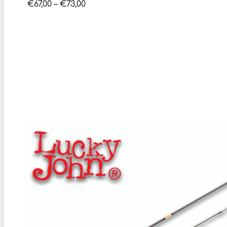
Price
€
67,00
–
€
73,00
range:
€67,00
through
€73,00