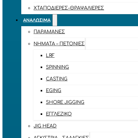
ΧΤΑΠΟΔΙΈΡΕΣ-ΘΡΑΨΑΛΙΈΡΕΣ
ΑΝΑΛΏΣΙΜΑ
ΠΑΡΑΜΆΝΕΣ
ΝΉΜΑΤΑ – ΠΕΤΟΝΙΈΣ
LRF
SPINNING
CASTING
EGING
SHORE JIGGING
ΕΓΓΛΈΖΙΚΟ
JIG HEAD