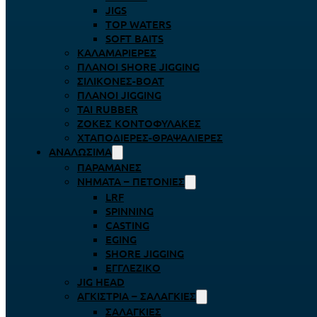
JIGS
TOP WATERS
SOFT BAITS
ΚΑΛΑΜΑΡΙΈΡΕΣ
ΠΛΆΝΟΙ SHORE JIGGING
ΣΙΛΙΚΌΝΕΣ-BOAT
ΠΛΆΝΟΙ JIGGING
TAI RUBBER
ΖΌΚΕΣ ΚΟΝΤΟΦΎΛΑΚΕΣ
ΧΤΑΠΟΔΙΈΡΕΣ-ΘΡΑΨΑΛΙΈΡΕΣ
ΑΝΑΛΏΣΙΜΑ
ΠΑΡΑΜΆΝΕΣ
ΝΉΜΑΤΑ – ΠΕΤΟΝΙΈΣ
LRF
SPINNING
CASTING
EGING
SHORE JIGGING
ΕΓΓΛΈΖΙΚΟ
JIG HEAD
ΑΓΚΊΣΤΡΙΑ – ΣΑΛΑΓΚΙΈΣ
ΣΑΛΑΓΚΙΈΣ