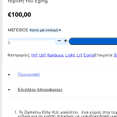
τεχνική του Eging.
€
100,00
ΜΕΓΕΘΟΣ
Bullzen
Zantetsu
Elite
ποσότητα
Κατηγορίες:
Hrf
,
Ulrf
,
Καλάμια
,
Light
,
Lrf
,
Eging
Εταιρεία:
B
Περιγραφή
Επιπλέον πληροφορίες
Το Zantetsu Elite XUL καλύπτει ένα εύρος στα τε
ειδικά για τη χρήση σιλικόνης με μολυβοκεφαλή μι