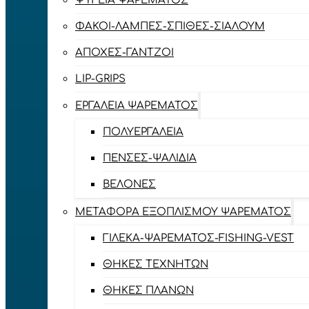
ΨΥΓΕΊΑ ΨΑΡΈΜΑΤΟΣ
ΦΑΚΟΊ-ΛΆΜΠΕΣ-ΣΠΊΘΕΣ-ΣΊΑΛΟΥΜ
ΑΠΌΧΕΣ-ΓΆΝΤΖΟΙ
LIP-GRIPS
EΡΓΑΛΕΊΑ ΨΑΡΈΜΑΤΟΣ
ΠΟΛΥΕΡΓΑΛΕΊΑ
ΠΈΝΣΕΣ-ΨΑΛΊΔΙΑ
ΒΕΛΌΝΕΣ
ΜΕΤΑΦΟΡΆ ΕΞΟΠΛΙΣΜΟΎ ΨΑΡΈΜΑΤΟΣ
ΓΙΛΈΚΑ-ΨΑΡΈΜΑΤΟΣ-FISHING-VEST
ΘΉΚΕΣ ΤΕΧΝΗΤΏΝ
ΘΉΚΕΣ ΠΛΆΝΩΝ