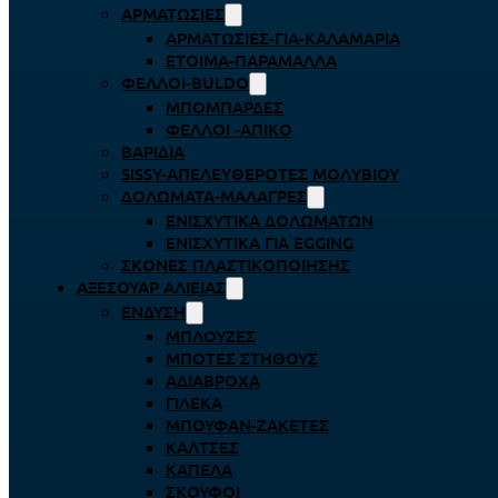
ΑΡΜΑΤΩΣΙΈΣ
ΑΡΜΑΤΩΣΙΈΣ-ΓΙΑ-ΚΑΛΑΜΆΡΙΑ
ΈΤΟΙΜΑ-ΠΑΡΆΜΑΛΛΑ
ΦΕΛΛΟΊ-BULDO
ΜΠΟΜΠΆΡΔΕΣ
ΦΕΛΛΟΊ -ΑΠΊΚΟ
ΒΑΡΊΔΙΑ
SISSY-ΑΠΕΛΕΥΘΕΡΟΤΈΣ ΜΟΛΥΒΙΟΎ
ΔΟΛΏΜΑΤΑ-ΜΑΛΆΓΡΕΣ
ΕΝΙΣΧΥΤΙΚΆ ΔΟΛΩΜΆΤΩΝ
ΕΝΙΣΧΥΤΙΚΆ ΓΙΑ EGGING
ΣΚΌΝΕΣ ΠΛΑΣΤΙΚΟΠΟΊΗΣΗΣ
ΑΞΕΣΟΥΆΡ ΑΛΙΕΊΑΣ
ΈΝΔΥΣΗ
ΜΠΛΟΎΖΕΣ
ΜΠΌΤΕΣ ΣΤΉΘΟΥΣ
ΑΔΙΆΒΡΟΧΑ
ΓΙΛΈΚΑ
ΜΠΟΥΦΆΝ-ΖΑΚΈΤΕΣ
ΚΆΛΤΣΕΣ
ΚΑΠΈΛΑ
ΣΚΟΎΦΟΙ