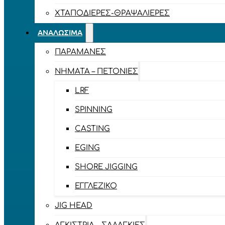
ΧΤΑΠΟΔΙΈΡΕΣ-ΘΡΑΨΑΛΙΈΡΕΣ
ΑΝΑΛΏΣΙΜΑ
ΠΑΡΑΜΆΝΕΣ
ΝΉΜΑΤΑ – ΠΕΤΟΝΙΈΣ
LRF
SPINNING
CASTING
EGING
SHORE JIGGING
ΕΓΓΛΈΖΙΚΟ
JIG HEAD