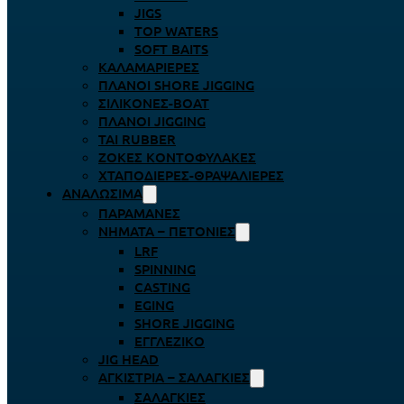
JIGS
TOP WATERS
SOFT BAITS
ΚΑΛΑΜΑΡΙΈΡΕΣ
ΠΛΆΝΟΙ SHORE JIGGING
ΣΙΛΙΚΌΝΕΣ-BOAT
ΠΛΆΝΟΙ JIGGING
TAI RUBBER
ΖΌΚΕΣ ΚΟΝΤΟΦΎΛΑΚΕΣ
ΧΤΑΠΟΔΙΈΡΕΣ-ΘΡΑΨΑΛΙΈΡΕΣ
ΑΝΑΛΏΣΙΜΑ
ΠΑΡΑΜΆΝΕΣ
ΝΉΜΑΤΑ – ΠΕΤΟΝΙΈΣ
LRF
SPINNING
CASTING
EGING
SHORE JIGGING
ΕΓΓΛΈΖΙΚΟ
JIG HEAD
ΑΓΚΊΣΤΡΙΑ – ΣΑΛΑΓΚΙΈΣ
ΣΑΛΑΓΚΙΈΣ