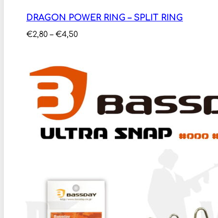
DRAGON POWER RING – SPLIT RING
Price
€
2,80
–
€
4,50
range:
€2,80
through
€4,50