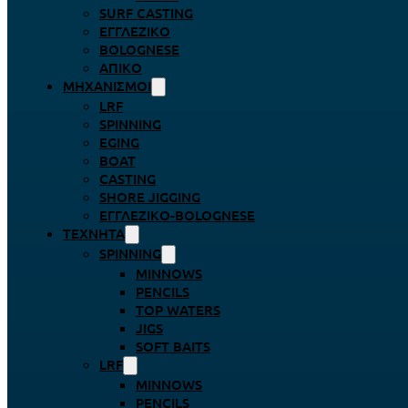
SURF CASTING
ΕΓΓΛΈΖΙΚΟ
BOLOGNESE
ΑΠΊΚΟ
ΜΗΧΑΝΙΣΜΟΊ
LRF
SPINNING
EGING
BOAT
CASTING
SHORE JIGGING
ΕΓΓΛΈΖΙΚΟ-BOLOGNESE
ΤΕΧΝΗΤΆ
SPINNING
MINNOWS
PENCILS
TOP WATERS
JIGS
SOFT BAITS
LRF
MINNOWS
PENCILS