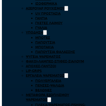
ΙΣΟΘΕΡΜΙΚΆ
ΑΞΕΡΟΥΆΡ ΡΟΥΧΙΣΜΟΎ
UV ΠΡΟΣΤΑΣΊΑ
ΓΆΝΤΙΑ
ΓΚΈΤΕΣ ΛΑΊΜΟΥ
ΓΥΑΛΙΆ
ΥΠΌΔΗΣΗ
ΜΠΌΤΕΣ
ΠΑΠΟΎΤΣΙΑ
ΜΠΟΤΆΚΙΑ
ΠΑΠΟΎΤΣΙΑ ΘΑΛΆΣΣΗΣ
ΨΥΓΕΊΑ ΨΑΡΈΜΑΤΟΣ
ΦΑΚΟΊ-ΛΆΜΠΕΣ-ΣΠΊΘΕΣ-ΣΊΑΛΟΥΜ
ΑΠΌΧΕΣ-ΓΆΝΤΖΟΙ
LIP-GRIPS
EΡΓΑΛΕΊΑ ΨΑΡΈΜΑΤΟΣ
ΠΟΛΥΕΡΓΑΛΕΊΑ
ΠΈΝΣΕΣ-ΨΑΛΊΔΙΑ
ΒΕΛΌΝΕΣ
ΜΕΤΑΦΟΡΆ ΕΞΟΠΛΙΣΜΟΎ
ΨΑΡΈΜΑΤΟΣ
ΓΙΛΈΚΑ-ΨΑΡΈΜΑΤΟΣ-FISHING-