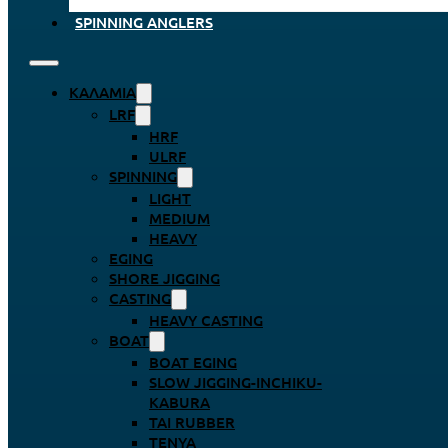
SPINNING ANGLERS
ΚΑΛΆΜΙΑ
LRF
HRF
ULRF
SPINNING
LIGHT
MEDIUM
HEAVY
EGING
SHORE JIGGING
CASTING
HEAVY CASTING
BOAT
BOAT EGING
SLOW JIGGING-INCHIKU-
KABURA
TAI RUBBER
TENYA