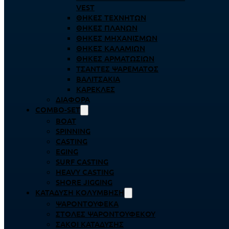
VEST
ΘΉΚΕΣ ΤΕΧΝΗΤΏΝ
ΘΉΚΕΣ ΠΛΆΝΩΝ
ΘΉΚΕΣ ΜΗΧΑΝΙΣΜΏΝ
ΘΉΚΕΣ ΚΑΛΑΜΙΏΝ
ΘΉΚΕΣ ΑΡΜΑΤΩΣΙΏΝ
ΤΣΆΝΤΕΣ ΨΑΡΈΜΑΤΟΣ
ΒΑΛΙΤΣΆΚΙΑ
ΚΑΡΈΚΛΕΣ
ΔΙΆΦΟΡΑ
COMBO-SET
BOAT
SPINNING
CASTING
EGING
SURF CASTING
HEAVY CASTING
SHORE JIGGING
ΚΑΤΆΔΥΣΗ ΚΟΛΎΜΒΗΣΗ
ΨΑΡΟΝΤΟΎΦΕΚΑ
ΣΤΟΛΈΣ ΨΑΡΟΝΤΟΎΦΕΚΟΥ
ΣΆΚΟΙ ΚΑΤΆΔΥΣΗΣ