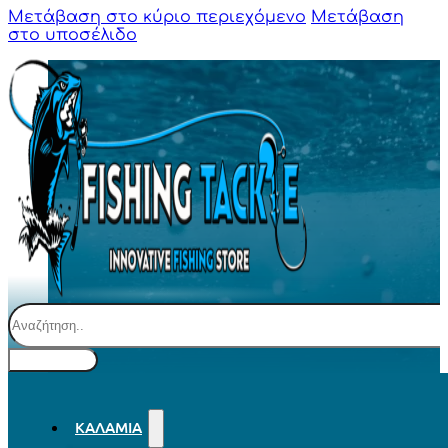
Μετάβαση στο κύριο περιεχόμενο
Μετάβαση
στο υποσέλιδο
Αναζήτηση
ΚΑΛΆΜΙΑ