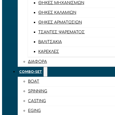
ΘΉΚΕΣ ΜΗΧΑΝΙΣΜΏΝ
ΘΉΚΕΣ ΚΑΛΑΜΙΏΝ
ΘΉΚΕΣ ΑΡΜΑΤΩΣΙΏΝ
ΤΣΆΝΤΕΣ ΨΑΡΈΜΑΤΟΣ
ΒΑΛΙΤΣΆΚΙΑ
ΚΑΡΈΚΛΕΣ
ΔΙΆΦΟΡΑ
COMBO-SET
BOAT
SPINNING
CASTING
EGING