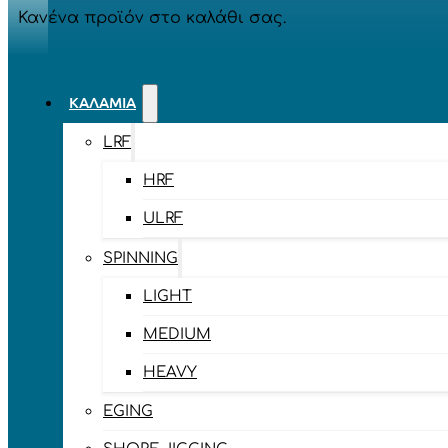
Κανένα προϊόν στο καλάθι σας.
ΚΑΛΆΜΙΑ
LRF
HRF
ULRF
SPINNING
LIGHT
MEDIUM
HEAVY
EGING