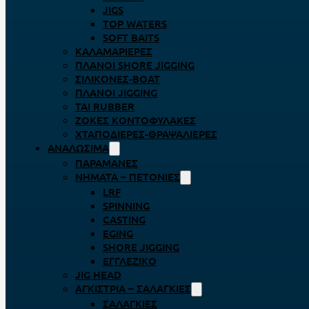
JIGS
TOP WATERS
SOFT BAITS
ΚΑΛΑΜΑΡΙΈΡΕΣ
ΠΛΆΝΟΙ SHORE JIGGING
ΣΙΛΙΚΌΝΕΣ-BOAT
ΠΛΆΝΟΙ JIGGING
TAI RUBBER
ΖΌΚΕΣ ΚΟΝΤΟΦΎΛΑΚΕΣ
ΧΤΑΠΟΔΙΈΡΕΣ-ΘΡΑΨΑΛΙΈΡΕΣ
ΑΝΑΛΏΣΙΜΑ
ΠΑΡΑΜΆΝΕΣ
ΝΉΜΑΤΑ – ΠΕΤΟΝΙΈΣ
LRF
SPINNING
CASTING
EGING
SHORE JIGGING
ΕΓΓΛΈΖΙΚΟ
JIG HEAD
ΑΓΚΊΣΤΡΙΑ – ΣΑΛΑΓΚΙΈΣ
ΣΑΛΑΓΚΙΈΣ