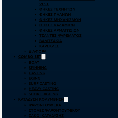
VEST
ΘΉΚΕΣ ΤΕΧΝΗΤΏΝ
ΘΉΚΕΣ ΠΛΆΝΩΝ
ΘΉΚΕΣ ΜΗΧΑΝΙΣΜΏΝ
ΘΉΚΕΣ ΚΑΛΑΜΙΏΝ
ΘΉΚΕΣ ΑΡΜΑΤΩΣΙΏΝ
ΤΣΆΝΤΕΣ ΨΑΡΈΜΑΤΟΣ
ΒΑΛΙΤΣΆΚΙΑ
ΚΑΡΈΚΛΕΣ
ΔΙΆΦΟΡΑ
COMBO-SET
BOAT
SPINNING
CASTING
EGING
SURF CASTING
HEAVY CASTING
SHORE JIGGING
ΚΑΤΆΔΥΣΗ ΚΟΛΎΜΒΗΣΗ
ΨΑΡΟΝΤΟΎΦΕΚΑ
ΣΤΟΛΈΣ ΨΑΡΟΝΤΟΎΦΕΚΟΥ
ΣΆΚΟΙ ΚΑΤΆΔΥΣΗΣ