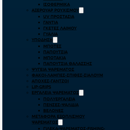
ΙΣΟΘΕΡΜΙΚΆ
ΑΞΕΡΟΥΆΡ ΡΟΥΧΙΣΜΟΎ
UV ΠΡΟΣΤΑΣΊΑ
ΓΆΝΤΙΑ
ΓΚΈΤΕΣ ΛΑΊΜΟΥ
ΓΥΑΛΙΆ
ΥΠΌΔΗΣΗ
ΜΠΌΤΕΣ
ΠΑΠΟΎΤΣΙΑ
ΜΠΟΤΆΚΙΑ
ΠΑΠΟΎΤΣΙΑ ΘΑΛΆΣΣΗΣ
ΨΥΓΕΊΑ ΨΑΡΈΜΑΤΟΣ
ΦΑΚΟΊ-ΛΆΜΠΕΣ-ΣΠΊΘΕΣ-ΣΊΑΛΟΥΜ
ΑΠΌΧΕΣ-ΓΆΝΤΖΟΙ
LIP-GRIPS
EΡΓΑΛΕΊΑ ΨΑΡΈΜΑΤΟΣ
ΠΟΛΥΕΡΓΑΛΕΊΑ
ΠΈΝΣΕΣ-ΨΑΛΊΔΙΑ
ΒΕΛΌΝΕΣ
ΜΕΤΑΦΟΡΆ ΕΞΟΠΛΙΣΜΟΎ
ΨΑΡΈΜΑΤΟΣ
ΓΙΛΈΚΑ-ΨΑΡΈΜΑΤΟΣ-FISHING-