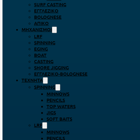
SURF CASTING
ΕΓΓΛΈΖΙΚΟ
BOLOGNESE
ΑΠΊΚΟ
ΜΗΧΑΝΙΣΜΟΊ
LRF
SPINNING
EGING
BOAT
CASTING
SHORE JIGGING
ΕΓΓΛΈΖΙΚΟ-BOLOGNESE
ΤΕΧΝΗΤΆ
SPINNING
MINNOWS
PENCILS
TOP WATERS
JIGS
SOFT BAITS
LRF
MINNOWS
PENCILS