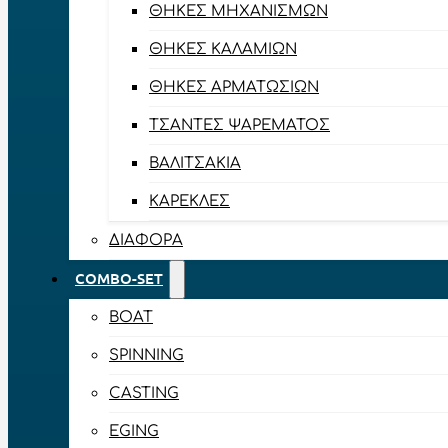
ΘΉΚΕΣ ΜΗΧΑΝΙΣΜΏΝ
ΘΉΚΕΣ ΚΑΛΑΜΙΏΝ
ΘΉΚΕΣ ΑΡΜΑΤΩΣΙΏΝ
ΤΣΆΝΤΕΣ ΨΑΡΈΜΑΤΟΣ
ΒΑΛΙΤΣΆΚΙΑ
ΚΑΡΈΚΛΕΣ
ΔΙΆΦΟΡΑ
COMBO-SET
BOAT
SPINNING
CASTING
EGING