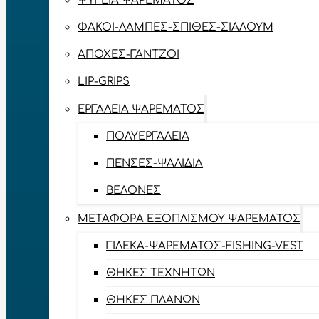
ΨΥΓΕΊΑ ΨΑΡΈΜΑΤΟΣ
ΦΑΚΟΊ-ΛΆΜΠΕΣ-ΣΠΊΘΕΣ-ΣΊΑΛΟΥΜ
ΑΠΌΧΕΣ-ΓΆΝΤΖΟΙ
LIP-GRIPS
EΡΓΑΛΕΊΑ ΨΑΡΈΜΑΤΟΣ
ΠΟΛΥΕΡΓΑΛΕΊΑ
ΠΈΝΣΕΣ-ΨΑΛΊΔΙΑ
ΒΕΛΌΝΕΣ
ΜΕΤΑΦΟΡΆ ΕΞΟΠΛΙΣΜΟΎ ΨΑΡΈΜΑΤΟΣ
ΓΙΛΈΚΑ-ΨΑΡΈΜΑΤΟΣ-FISHING-VEST
ΘΉΚΕΣ ΤΕΧΝΗΤΏΝ
ΘΉΚΕΣ ΠΛΆΝΩΝ