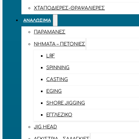
ΧΤΑΠΟΔΙΈΡΕΣ-ΘΡΑΨΑΛΙΈΡΕΣ
ΑΝΑΛΏΣΙΜΑ
ΠΑΡΑΜΆΝΕΣ
ΝΉΜΑΤΑ – ΠΕΤΟΝΙΈΣ
LRF
SPINNING
CASTING
EGING
SHORE JIGGING
ΕΓΓΛΈΖΙΚΟ
JIG HEAD