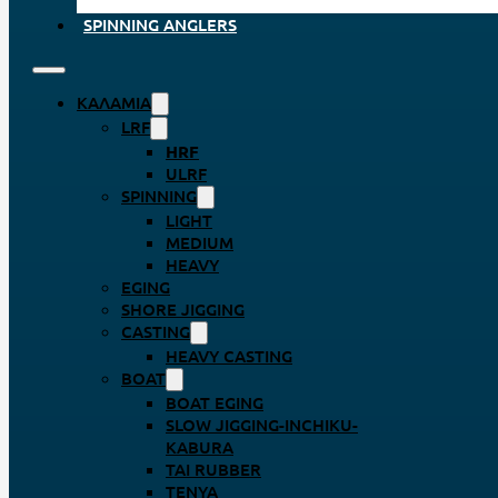
SPINNING ANGLERS
ΚΑΛΆΜΙΑ
LRF
HRF
ULRF
SPINNING
LIGHT
MEDIUM
HEAVY
EGING
SHORE JIGGING
CASTING
HEAVY CASTING
BOAT
BOAT EGING
SLOW JIGGING-INCHIKU-
KABURA
TAI RUBBER
TENYA