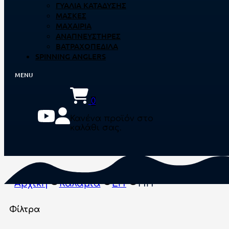
ΓΥΑΛΙΆ ΚΑΤΆΔΥΣΗΣ
ΜΆΣΚΕΣ
ΜΑΧΑΊΡΙΑ
ΑΝΑΠΝΕΥΣΤΉΡΕΣ
ΒΑΤΡΑΧΟΠΈΔΙΛΑ
SPINNING ANGLERS
0
Κανένα προϊόν στο
καλάθι σας.
Αρχική
Καλάμια
Lrf
Hrf
Φίλτρα