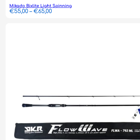
Mikado Bixlite Light Spinning
Price
€
55,00
–
€
65,00
range:
€55,00
through
€65,00