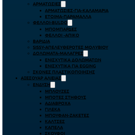
ΑΡΜΑΤΩΣΙΈΣ
ΑΡΜΑΤΩΣΙΈΣ-ΓΙΑ-ΚΑΛΑΜΆΡΙΑ
ΈΤΟΙΜΑ-ΠΑΡΆΜΑΛΛΑ
ΦΕΛΛΟΊ-BULDO
ΜΠΟΜΠΆΡΔΕΣ
ΦΕΛΛΟΊ -ΑΠΊΚΟ
ΒΑΡΊΔΙΑ
SISSY-ΑΠΕΛΕΥΘΕΡΟΤΈΣ ΜΟΛΥΒΙΟΎ
ΔΟΛΏΜΑΤΑ-ΜΑΛΆΓΡΕΣ
ΕΝΙΣΧΥΤΙΚΆ ΔΟΛΩΜΆΤΩΝ
ΕΝΙΣΧΥΤΙΚΆ ΓΙΑ EGGING
ΣΚΌΝΕΣ ΠΛΑΣΤΙΚΟΠΟΊΗΣΗΣ
ΑΞΕΣΟΥΆΡ ΑΛΙΕΊΑΣ
ΈΝΔΥΣΗ
ΜΠΛΟΎΖΕΣ
ΜΠΌΤΕΣ ΣΤΉΘΟΥΣ
ΑΔΙΆΒΡΟΧΑ
ΓΙΛΈΚΑ
ΜΠΟΥΦΆΝ-ΖΑΚΈΤΕΣ
ΚΆΛΤΣΕΣ
ΚΑΠΈΛΑ
ΣΚΟΎΦΟΙ