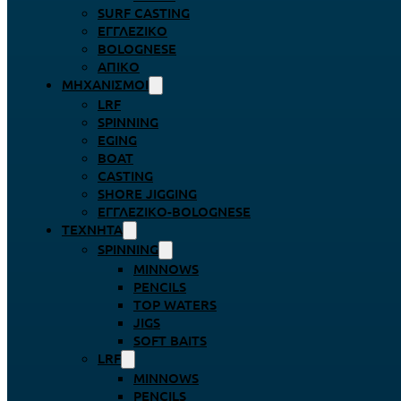
SURF CASTING
ΕΓΓΛΈΖΙΚΟ
BOLOGNESE
ΑΠΊΚΟ
ΜΗΧΑΝΙΣΜΟΊ
LRF
SPINNING
EGING
BOAT
CASTING
SHORE JIGGING
ΕΓΓΛΈΖΙΚΟ-BOLOGNESE
ΤΕΧΝΗΤΆ
SPINNING
MINNOWS
PENCILS
TOP WATERS
JIGS
SOFT BAITS
LRF
MINNOWS
PENCILS