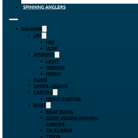
SPINNING ANGLERS
ΚΑΛΆΜΙΑ
LRF
HRF
ULRF
SPINNING
LIGHT
MEDIUM
HEAVY
EGING
SHORE JIGGING
CASTING
HEAVY CASTING
BOAT
BOAT EGING
SLOW JIGGING-INCHIKU-
KABURA
TAI RUBBER
TENYA