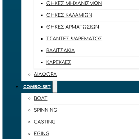
ΘΉΚΕΣ ΜΗΧΑΝΙΣΜΏΝ
ΘΉΚΕΣ ΚΑΛΑΜΙΏΝ
ΘΉΚΕΣ ΑΡΜΑΤΩΣΙΏΝ
ΤΣΆΝΤΕΣ ΨΑΡΈΜΑΤΟΣ
ΒΑΛΙΤΣΆΚΙΑ
ΚΑΡΈΚΛΕΣ
ΔΙΆΦΟΡΑ
COMBO-SET
BOAT
SPINNING
CASTING
EGING