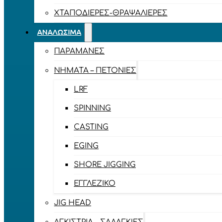
ΧΤΑΠΟΔΙΈΡΕΣ-ΘΡΑΨΑΛΙΈΡΕΣ
ΑΝΑΛΏΣΙΜΑ
ΠΑΡΑΜΆΝΕΣ
ΝΉΜΑΤΑ – ΠΕΤΟΝΙΈΣ
LRF
SPINNING
CASTING
EGING
SHORE JIGGING
ΕΓΓΛΈΖΙΚΟ
JIG HEAD