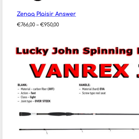
Zenaq Plaisir Answer
Price
€
766,00
–
€
950,00
range:
€766,00
through
€950,00