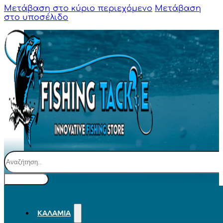
Μετάβαση στο κύριο περιεχόμενο
Μετάβαση
στο υποσέλιδο
Αναζήτηση
ΚΑΛΆΜΙΑ