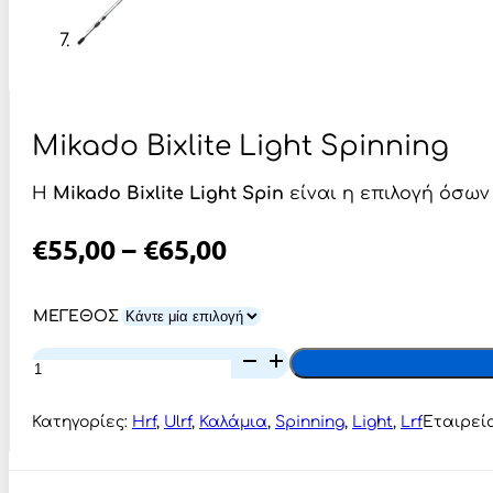
Mikado Bixlite Light Spinning
Η
Mikado Bixlite Light Spin
είναι η επιλογή όσω
Price
€
55,00
–
€
65,00
Range:
€55,00
ΜΕΓΕΘΟΣ
Through
Mikado
Bixlite
€65,00
Light
Spinning
Κατηγορίες:
Hrf
,
Ulrf
,
Καλάμια
,
Spinning
,
Light
,
Lrf
Εταιρεί
ποσότητα