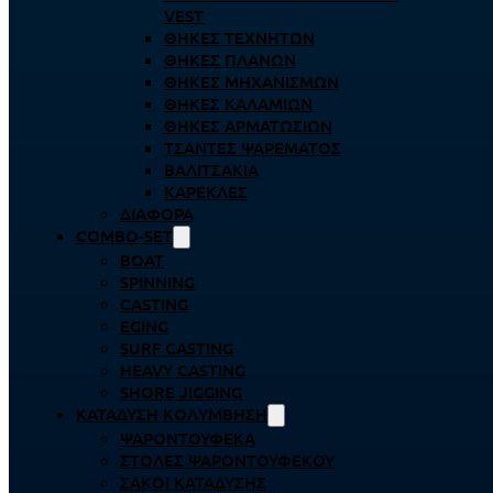
VEST
ΘΉΚΕΣ ΤΕΧΝΗΤΏΝ
ΘΉΚΕΣ ΠΛΆΝΩΝ
ΘΉΚΕΣ ΜΗΧΑΝΙΣΜΏΝ
ΘΉΚΕΣ ΚΑΛΑΜΙΏΝ
ΘΉΚΕΣ ΑΡΜΑΤΩΣΙΏΝ
ΤΣΆΝΤΕΣ ΨΑΡΈΜΑΤΟΣ
ΒΑΛΙΤΣΆΚΙΑ
ΚΑΡΈΚΛΕΣ
ΔΙΆΦΟΡΑ
COMBO-SET
BOAT
SPINNING
CASTING
EGING
SURF CASTING
HEAVY CASTING
SHORE JIGGING
ΚΑΤΆΔΥΣΗ ΚΟΛΎΜΒΗΣΗ
ΨΑΡΟΝΤΟΎΦΕΚΑ
ΣΤΟΛΈΣ ΨΑΡΟΝΤΟΎΦΕΚΟΥ
ΣΆΚΟΙ ΚΑΤΆΔΥΣΗΣ