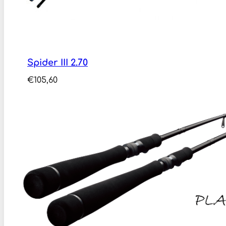
Spider III 2.70
€
105,60