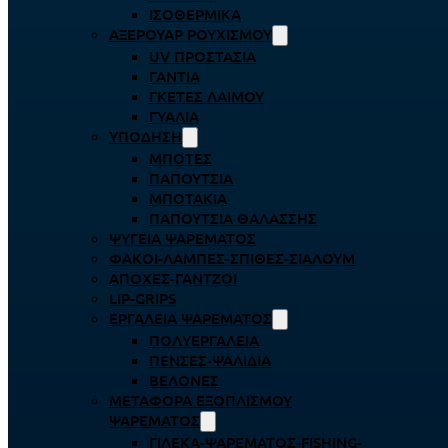
ΙΣΟΘΕΡΜΙΚΆ
ΑΞΕΡΟΥΆΡ ΡΟΥΧΙΣΜΟΎ
UV ΠΡΟΣΤΑΣΊΑ
ΓΆΝΤΙΑ
ΓΚΈΤΕΣ ΛΑΊΜΟΥ
ΓΥΑΛΙΆ
ΥΠΌΔΗΣΗ
ΜΠΌΤΕΣ
ΠΑΠΟΎΤΣΙΑ
ΜΠΟΤΆΚΙΑ
ΠΑΠΟΎΤΣΙΑ ΘΑΛΆΣΣΗΣ
ΨΥΓΕΊΑ ΨΑΡΈΜΑΤΟΣ
ΦΑΚΟΊ-ΛΆΜΠΕΣ-ΣΠΊΘΕΣ-ΣΊΑΛΟΥΜ
ΑΠΌΧΕΣ-ΓΆΝΤΖΟΙ
LIP-GRIPS
EΡΓΑΛΕΊΑ ΨΑΡΈΜΑΤΟΣ
ΠΟΛΥΕΡΓΑΛΕΊΑ
ΠΈΝΣΕΣ-ΨΑΛΊΔΙΑ
ΒΕΛΌΝΕΣ
ΜΕΤΑΦΟΡΆ ΕΞΟΠΛΙΣΜΟΎ
ΨΑΡΈΜΑΤΟΣ
ΓΙΛΈΚΑ-ΨΑΡΈΜΑΤΟΣ-FISHING-