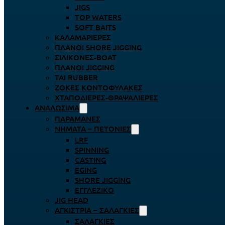
JIGS
TOP WATERS
SOFT BAITS
ΚΑΛΑΜΑΡΙΈΡΕΣ
ΠΛΆΝΟΙ SHORE JIGGING
ΣΙΛΙΚΌΝΕΣ-BOAT
ΠΛΆΝΟΙ JIGGING
TAI RUBBER
ΖΌΚΕΣ ΚΟΝΤΟΦΎΛΑΚΕΣ
ΧΤΑΠΟΔΙΈΡΕΣ-ΘΡΑΨΑΛΙΈΡΕΣ
ΑΝΑΛΏΣΙΜΑ
ΠΑΡΑΜΆΝΕΣ
ΝΉΜΑΤΑ – ΠΕΤΟΝΙΈΣ
LRF
SPINNING
CASTING
EGING
SHORE JIGGING
ΕΓΓΛΈΖΙΚΟ
JIG HEAD
ΑΓΚΊΣΤΡΙΑ – ΣΑΛΑΓΚΙΈΣ
ΣΑΛΑΓΚΙΈΣ