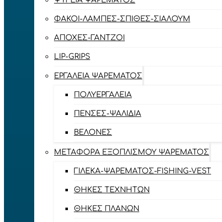
ΨΥΓΕΊΑ ΨΑΡΈΜΑΤΟΣ
ΦΑΚΟΊ-ΛΆΜΠΕΣ-ΣΠΊΘΕΣ-ΣΊΑΛΟΥΜ
ΑΠΌΧΕΣ-ΓΆΝΤΖΟΙ
LIP-GRIPS
EΡΓΑΛΕΊΑ ΨΑΡΈΜΑΤΟΣ
ΠΟΛΥΕΡΓΑΛΕΊΑ
ΠΈΝΣΕΣ-ΨΑΛΊΔΙΑ
ΒΕΛΌΝΕΣ
ΜΕΤΑΦΟΡΆ ΕΞΟΠΛΙΣΜΟΎ ΨΑΡΈΜΑΤΟΣ
ΓΙΛΈΚΑ-ΨΑΡΈΜΑΤΟΣ-FISHING-VEST
ΘΉΚΕΣ ΤΕΧΝΗΤΏΝ
ΘΉΚΕΣ ΠΛΆΝΩΝ