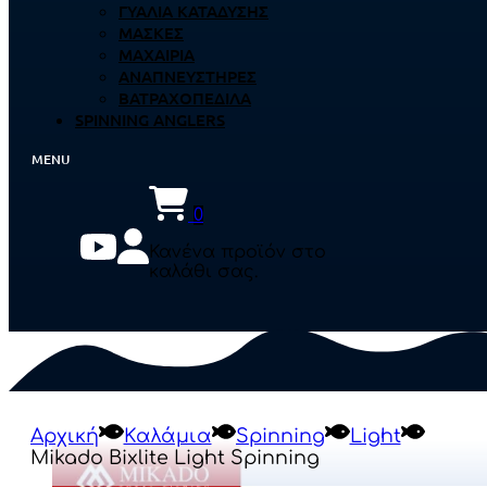
ΓΥΑΛΙΆ ΚΑΤΆΔΥΣΗΣ
ΜΆΣΚΕΣ
ΜΑΧΑΊΡΙΑ
ΑΝΑΠΝΕΥΣΤΉΡΕΣ
ΒΑΤΡΑΧΟΠΈΔΙΛΑ
SPINNING ANGLERS
0
Κανένα προϊόν στο
καλάθι σας.
Αρχική
Καλάμια
Spinning
Light
Mikado Bixlite Light Spinning