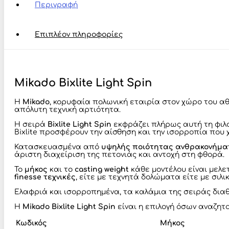
Περιγραφή
Επιπλέον πληροφορίες
Mikado Bixlite Light Spin
Η
Mikado
, κορυφαία πολωνική εταιρία στον χώρο του α
απόλυτη τεχνική αρτιότητα.
Η σειρά
Bixlite Light Spin
εκφράζει πλήρως αυτή τη φιλ
Bixlite προσφέρουν την αίσθηση και την ισορροπία που
Κατασκευασμένα από
υψηλής ποιότητας ανθρακονήμα
άριστη διαχείριση της πετονιάς και αντοχή στη φθορά.
Το
μήκος
και το
casting weight
κάθε μοντέλου είναι μελε
finesse τεχνικές
, είτε με τεχνητά δολώματα είτε με σιλικ
Ελαφριά και ισορροπημένα, τα καλάμια της σειράς δια
Η
Mikado Bixlite Light Spin
είναι η επιλογή όσων αναζητ
Κωδικός
Μήκος