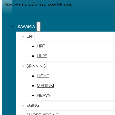
Κανένα προϊόν στο καλάθι σας.
ΚΑΛΆΜΙΑ
LRF
HRF
ULRF
SPINNING
LIGHT
MEDIUM
HEAVY
EGING