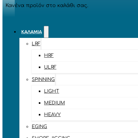
Κανένα προϊόν στο καλάθι σας.
ΚΑΛΆΜΙΑ
LRF
HRF
ULRF
SPINNING
LIGHT
MEDIUM
HEAVY
EGING