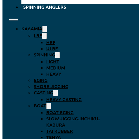
SPINNING ANGLERS
ΚΑΛΆΜΙΑ
LRF
HRF
ULRF
SPINNING
LIGHT
MEDIUM
HEAVY
EGING
SHORE JIGGING
CASTING
HEAVY CASTING
BOAT
BOAT EGING
SLOW JIGGING-INCHIKU-
KABURA
TAI RUBBER
TENYA