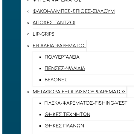
ΨΥΓΕΊΑ ΨΑΡΈΜΑΤΟΣ
ΦΑΚΟΊ-ΛΆΜΠΕΣ-ΣΠΊΘΕΣ-ΣΊΑΛΟΥΜ
ΑΠΌΧΕΣ-ΓΆΝΤΖΟΙ
LIP-GRIPS
EΡΓΑΛΕΊΑ ΨΑΡΈΜΑΤΟΣ
ΠΟΛΥΕΡΓΑΛΕΊΑ
ΠΈΝΣΕΣ-ΨΑΛΊΔΙΑ
ΒΕΛΌΝΕΣ
ΜΕΤΑΦΟΡΆ ΕΞΟΠΛΙΣΜΟΎ ΨΑΡΈΜΑΤΟΣ
ΓΙΛΈΚΑ-ΨΑΡΈΜΑΤΟΣ-FISHING-VEST
ΘΉΚΕΣ ΤΕΧΝΗΤΏΝ
ΘΉΚΕΣ ΠΛΆΝΩΝ