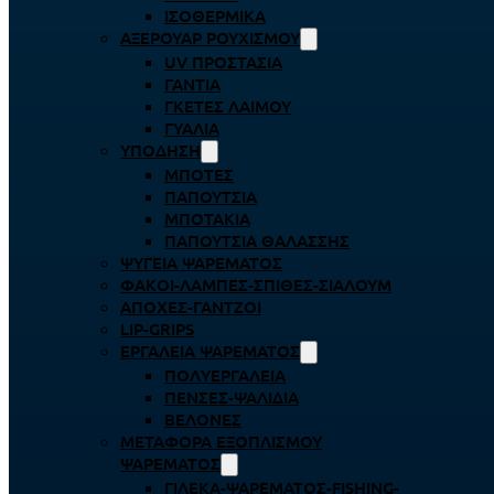
ΙΣΟΘΕΡΜΙΚΆ
ΑΞΕΡΟΥΆΡ ΡΟΥΧΙΣΜΟΎ
UV ΠΡΟΣΤΑΣΊΑ
ΓΆΝΤΙΑ
ΓΚΈΤΕΣ ΛΑΊΜΟΥ
ΓΥΑΛΙΆ
ΥΠΌΔΗΣΗ
ΜΠΌΤΕΣ
ΠΑΠΟΎΤΣΙΑ
ΜΠΟΤΆΚΙΑ
ΠΑΠΟΎΤΣΙΑ ΘΑΛΆΣΣΗΣ
ΨΥΓΕΊΑ ΨΑΡΈΜΑΤΟΣ
ΦΑΚΟΊ-ΛΆΜΠΕΣ-ΣΠΊΘΕΣ-ΣΊΑΛΟΥΜ
ΑΠΌΧΕΣ-ΓΆΝΤΖΟΙ
LIP-GRIPS
EΡΓΑΛΕΊΑ ΨΑΡΈΜΑΤΟΣ
ΠΟΛΥΕΡΓΑΛΕΊΑ
ΠΈΝΣΕΣ-ΨΑΛΊΔΙΑ
ΒΕΛΌΝΕΣ
ΜΕΤΑΦΟΡΆ ΕΞΟΠΛΙΣΜΟΎ
ΨΑΡΈΜΑΤΟΣ
ΓΙΛΈΚΑ-ΨΑΡΈΜΑΤΟΣ-FISHING-