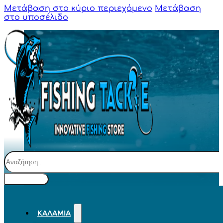
Μετάβαση στο κύριο περιεχόμενο
Μετάβαση
στο υποσέλιδο
Αναζήτηση
ΚΑΛΆΜΙΑ