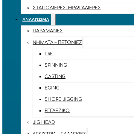
ΧΤΑΠΟΔΙΈΡΕΣ-ΘΡΑΨΑΛΙΈΡΕΣ
ΑΝΑΛΏΣΙΜΑ
ΠΑΡΑΜΆΝΕΣ
ΝΉΜΑΤΑ – ΠΕΤΟΝΙΈΣ
LRF
SPINNING
CASTING
EGING
SHORE JIGGING
ΕΓΓΛΈΖΙΚΟ
JIG HEAD