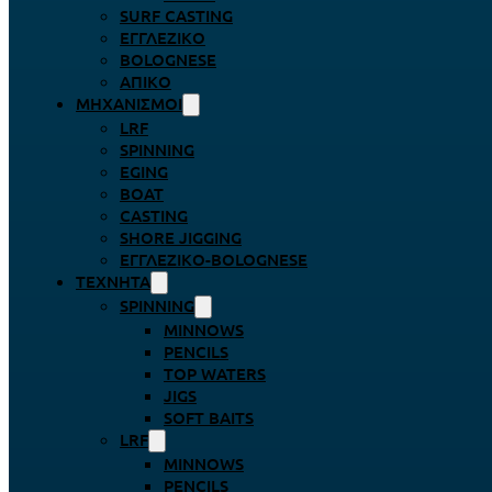
SURF CASTING
ΕΓΓΛΈΖΙΚΟ
BOLOGNESE
ΑΠΊΚΟ
ΜΗΧΑΝΙΣΜΟΊ
LRF
SPINNING
EGING
BOAT
CASTING
SHORE JIGGING
ΕΓΓΛΈΖΙΚΟ-BOLOGNESE
ΤΕΧΝΗΤΆ
SPINNING
MINNOWS
PENCILS
TOP WATERS
JIGS
SOFT BAITS
LRF
MINNOWS
PENCILS