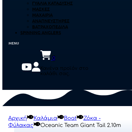
ΓΥΑΛΙΆ ΚΑΤΆΔΥΣΗΣ
ΜΆΣΚΕΣ
ΜΑΧΑΊΡΙΑ
ΑΝΑΠΝΕΥΣΤΉΡΕΣ
ΒΑΤΡΑΧΟΠΈΔΙΛΑ
SPINNING ANGLERS
0
Κανένα προϊόν στο
καλάθι σας.
Αρχική
Καλάμια
Boat
Ζόκα -
Φύλακας
Oceanic Team Giant Tail 2.10m