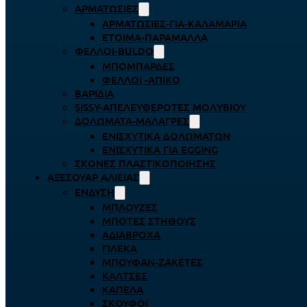
ΑΡΜΑΤΩΣΙΈΣ
ΑΡΜΑΤΩΣΙΈΣ-ΓΙΑ-ΚΑΛΑΜΆΡΙΑ
ΈΤΟΙΜΑ-ΠΑΡΆΜΑΛΛΑ
ΦΕΛΛΟΊ-BULDO
ΜΠΟΜΠΆΡΔΕΣ
ΦΕΛΛΟΊ -ΑΠΊΚΟ
ΒΑΡΊΔΙΑ
SISSY-ΑΠΕΛΕΥΘΕΡΟΤΈΣ ΜΟΛΥΒΙΟΎ
ΔΟΛΏΜΑΤΑ-ΜΑΛΆΓΡΕΣ
ΕΝΙΣΧΥΤΙΚΆ ΔΟΛΩΜΆΤΩΝ
ΕΝΙΣΧΥΤΙΚΆ ΓΙΑ EGGING
ΣΚΌΝΕΣ ΠΛΑΣΤΙΚΟΠΟΊΗΣΗΣ
ΑΞΕΣΟΥΆΡ ΑΛΙΕΊΑΣ
ΈΝΔΥΣΗ
ΜΠΛΟΎΖΕΣ
ΜΠΌΤΕΣ ΣΤΉΘΟΥΣ
ΑΔΙΆΒΡΟΧΑ
ΓΙΛΈΚΑ
ΜΠΟΥΦΆΝ-ΖΑΚΈΤΕΣ
ΚΆΛΤΣΕΣ
ΚΑΠΈΛΑ
ΣΚΟΎΦΟΙ