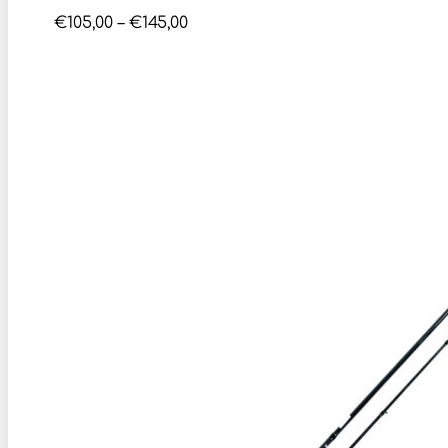
Price
€
105,00
–
€
145,00
range:
€105,00
through
€145,00