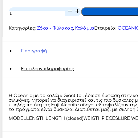
Oceanic
Team
Giant
Tail
Κατηγορίες:
Ζόκα - Φύλακας
,
Καλάμια
Εταιρεία:
OCEANI
2.10m
ποσότητα
Περιγραφή
Επιπλέον πληροφορίες
Η Oceanic με το καλάμι Giant tail έδωσε έμφαση στην κ
σιλικόνες. Μπορεί να διαχειριστεί και τις πιο δύσκολε
υψηλής ποιότητας Fuji Alconite οδηγοί εξασφαλίζουν τη
τα πράγματα είναι δύσκολα. Διατίθεται μαζί με σκληρή
MODEL LENGTHLENGTH (closed)WEIGTH PIECESLURE WEIGHT 