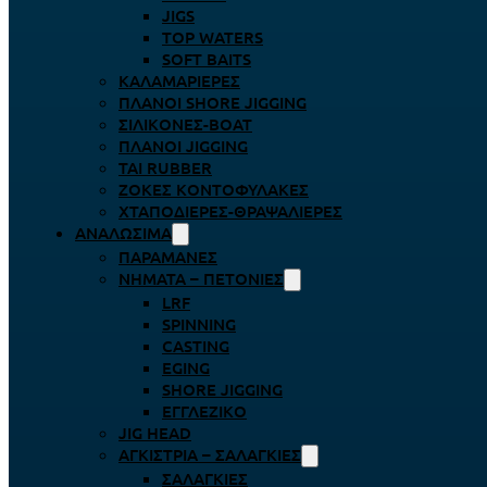
JIGS
TOP WATERS
SOFT BAITS
ΚΑΛΑΜΑΡΙΈΡΕΣ
ΠΛΆΝΟΙ SHORE JIGGING
ΣΙΛΙΚΌΝΕΣ-BOAT
ΠΛΆΝΟΙ JIGGING
TAI RUBBER
ΖΌΚΕΣ ΚΟΝΤΟΦΎΛΑΚΕΣ
ΧΤΑΠΟΔΙΈΡΕΣ-ΘΡΑΨΑΛΙΈΡΕΣ
ΑΝΑΛΏΣΙΜΑ
ΠΑΡΑΜΆΝΕΣ
ΝΉΜΑΤΑ – ΠΕΤΟΝΙΈΣ
LRF
SPINNING
CASTING
EGING
SHORE JIGGING
ΕΓΓΛΈΖΙΚΟ
JIG HEAD
ΑΓΚΊΣΤΡΙΑ – ΣΑΛΑΓΚΙΈΣ
ΣΑΛΑΓΚΙΈΣ