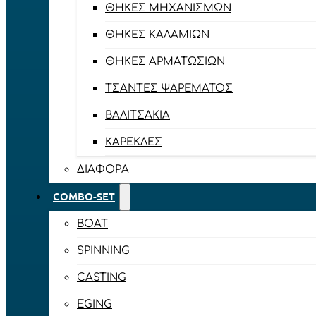
ΘΉΚΕΣ ΜΗΧΑΝΙΣΜΏΝ
ΘΉΚΕΣ ΚΑΛΑΜΙΏΝ
ΘΉΚΕΣ ΑΡΜΑΤΩΣΙΏΝ
ΤΣΆΝΤΕΣ ΨΑΡΈΜΑΤΟΣ
ΒΑΛΙΤΣΆΚΙΑ
ΚΑΡΈΚΛΕΣ
ΔΙΆΦΟΡΑ
COMBO-SET
BOAT
SPINNING
CASTING
EGING