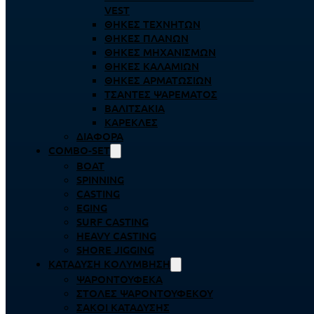
VEST
ΘΉΚΕΣ ΤΕΧΝΗΤΏΝ
ΘΉΚΕΣ ΠΛΆΝΩΝ
ΘΉΚΕΣ ΜΗΧΑΝΙΣΜΏΝ
ΘΉΚΕΣ ΚΑΛΑΜΙΏΝ
ΘΉΚΕΣ ΑΡΜΑΤΩΣΙΏΝ
ΤΣΆΝΤΕΣ ΨΑΡΈΜΑΤΟΣ
ΒΑΛΙΤΣΆΚΙΑ
ΚΑΡΈΚΛΕΣ
ΔΙΆΦΟΡΑ
COMBO-SET
BOAT
SPINNING
CASTING
EGING
SURF CASTING
HEAVY CASTING
SHORE JIGGING
ΚΑΤΆΔΥΣΗ ΚΟΛΎΜΒΗΣΗ
ΨΑΡΟΝΤΟΎΦΕΚΑ
ΣΤΟΛΈΣ ΨΑΡΟΝΤΟΎΦΕΚΟΥ
ΣΆΚΟΙ ΚΑΤΆΔΥΣΗΣ