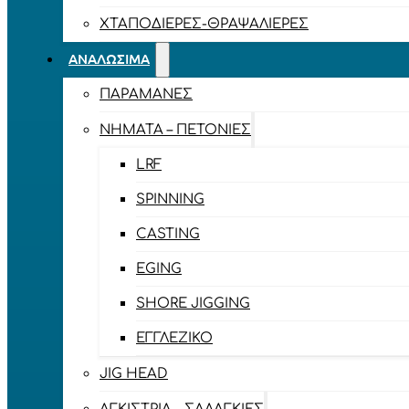
ΧΤΑΠΟΔΙΈΡΕΣ-ΘΡΑΨΑΛΙΈΡΕΣ
ΑΝΑΛΏΣΙΜΑ
ΠΑΡΑΜΆΝΕΣ
ΝΉΜΑΤΑ – ΠΕΤΟΝΙΈΣ
LRF
SPINNING
CASTING
EGING
SHORE JIGGING
ΕΓΓΛΈΖΙΚΟ
JIG HEAD