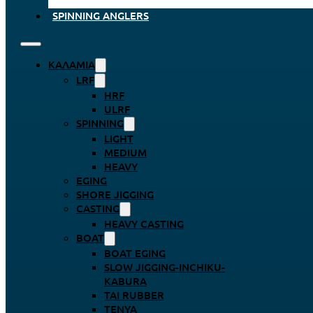
SPINNING ANGLERS
ΚΑΛΆΜΙΑ
LRF
HRF
ULRF
SPINNING
LIGHT
MEDIUM
HEAVY
EGING
SHORE JIGGING
CASTING
HEAVY CASTING
BOAT
BOAT EGING
SLOW JIGGING-INCHIKU-
KABURA
TAI RUBBER
TENYA