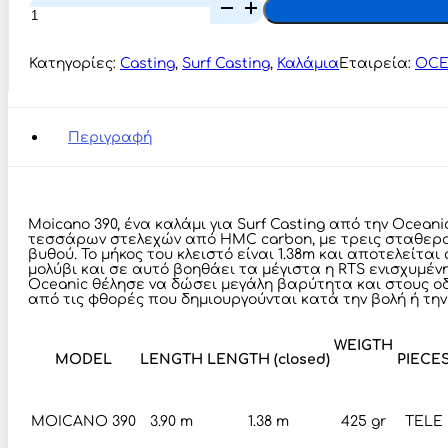
Oceanic
Team
Moicano
390
Κατηγορίες:
Casting
,
Surf Casting
,
Καλάμια
Εταιρεία:
OCE
ποσότητα
Περιγραφή
Moicano 390, ένα καλάμι για Surf Casting από την Ocean
τεσσάρων στελεχών από HMC carbon, με τρεις σταθερούς
βυθού. Το μήκος του κλειστό είναι 1.38m και αποτελείτ
μολύβι και σε αυτό βοηθάει τα μέγιστα η RTS ενισχυμέν
Oceanic θέλησε να δώσει μεγάλη βαρύτητα και στους οδ
από τις φθορές που δημιουργούνται κατά την βολή ή τη
WEIGTH
MODEL
LENGTH
LENGTH (closed)
PIECE
MOICANO 390
3.90 m
1.38 m
425 gr
TELE