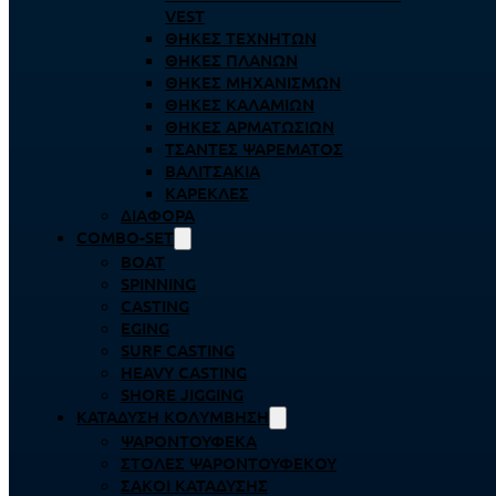
VEST
ΘΉΚΕΣ ΤΕΧΝΗΤΏΝ
ΘΉΚΕΣ ΠΛΆΝΩΝ
ΘΉΚΕΣ ΜΗΧΑΝΙΣΜΏΝ
ΘΉΚΕΣ ΚΑΛΑΜΙΏΝ
ΘΉΚΕΣ ΑΡΜΑΤΩΣΙΏΝ
ΤΣΆΝΤΕΣ ΨΑΡΈΜΑΤΟΣ
ΒΑΛΙΤΣΆΚΙΑ
ΚΑΡΈΚΛΕΣ
ΔΙΆΦΟΡΑ
COMBO-SET
BOAT
SPINNING
CASTING
EGING
SURF CASTING
HEAVY CASTING
SHORE JIGGING
ΚΑΤΆΔΥΣΗ ΚΟΛΎΜΒΗΣΗ
ΨΑΡΟΝΤΟΎΦΕΚΑ
ΣΤΟΛΈΣ ΨΑΡΟΝΤΟΎΦΕΚΟΥ
ΣΆΚΟΙ ΚΑΤΆΔΥΣΗΣ