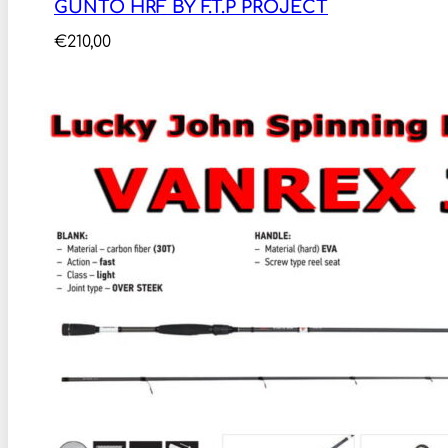
GUNTO HRF BY F.T.P PROJECT
€
210,00