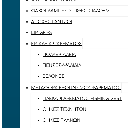
ΨΥΓΕΊΑ ΨΑΡΈΜΑΤΟΣ
ΦΑΚΟΊ-ΛΆΜΠΕΣ-ΣΠΊΘΕΣ-ΣΊΑΛΟΥΜ
ΑΠΌΧΕΣ-ΓΆΝΤΖΟΙ
LIP-GRIPS
EΡΓΑΛΕΊΑ ΨΑΡΈΜΑΤΟΣ
ΠΟΛΥΕΡΓΑΛΕΊΑ
ΠΈΝΣΕΣ-ΨΑΛΊΔΙΑ
ΒΕΛΌΝΕΣ
ΜΕΤΑΦΟΡΆ ΕΞΟΠΛΙΣΜΟΎ ΨΑΡΈΜΑΤΟΣ
ΓΙΛΈΚΑ-ΨΑΡΈΜΑΤΟΣ-FISHING-VEST
ΘΉΚΕΣ ΤΕΧΝΗΤΏΝ
ΘΉΚΕΣ ΠΛΆΝΩΝ