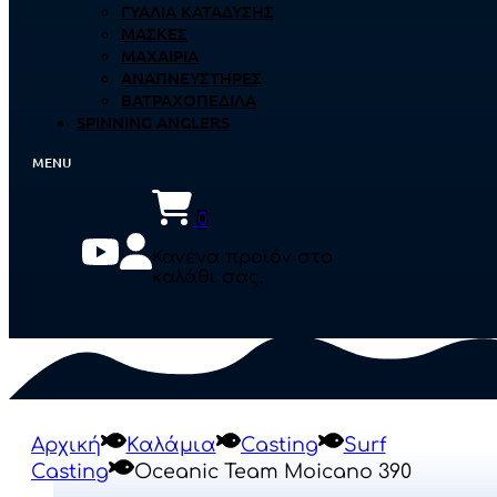
ΓΥΑΛΙΆ ΚΑΤΆΔΥΣΗΣ
ΜΆΣΚΕΣ
ΜΑΧΑΊΡΙΑ
ΑΝΑΠΝΕΥΣΤΉΡΕΣ
ΒΑΤΡΑΧΟΠΈΔΙΛΑ
SPINNING ANGLERS
0
Κανένα προϊόν στο
καλάθι σας.
Αρχική
Καλάμια
Casting
Surf
Casting
Oceanic Team Moicano 390