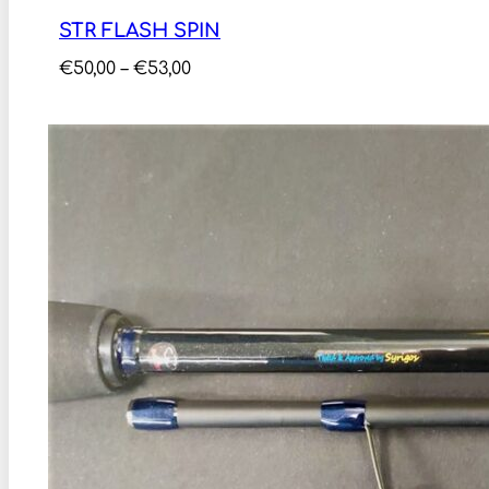
STR FLASH SPIN
Price
€
50,00
–
€
53,00
range:
€50,00
through
€53,00