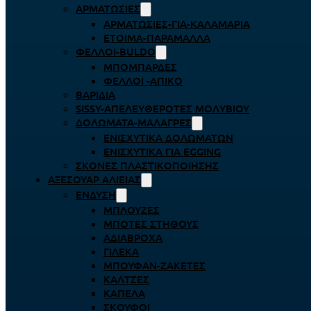
ΑΡΜΑΤΩΣΙΈΣ
ΑΡΜΑΤΩΣΙΈΣ-ΓΙΑ-ΚΑΛΑΜΆΡΙΑ
ΈΤΟΙΜΑ-ΠΑΡΆΜΑΛΛΑ
ΦΕΛΛΟΊ-BULDO
ΜΠΟΜΠΆΡΔΕΣ
ΦΕΛΛΟΊ -ΑΠΊΚΟ
ΒΑΡΊΔΙΑ
SISSY-ΑΠΕΛΕΥΘΕΡΟΤΈΣ ΜΟΛΥΒΙΟΎ
ΔΟΛΏΜΑΤΑ-ΜΑΛΆΓΡΕΣ
ΕΝΙΣΧΥΤΙΚΆ ΔΟΛΩΜΆΤΩΝ
ΕΝΙΣΧΥΤΙΚΆ ΓΙΑ EGGING
ΣΚΌΝΕΣ ΠΛΑΣΤΙΚΟΠΟΊΗΣΗΣ
ΑΞΕΣΟΥΆΡ ΑΛΙΕΊΑΣ
ΈΝΔΥΣΗ
ΜΠΛΟΎΖΕΣ
ΜΠΌΤΕΣ ΣΤΉΘΟΥΣ
ΑΔΙΆΒΡΟΧΑ
ΓΙΛΈΚΑ
ΜΠΟΥΦΆΝ-ΖΑΚΈΤΕΣ
ΚΆΛΤΣΕΣ
ΚΑΠΈΛΑ
ΣΚΟΎΦΟΙ