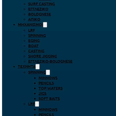
SURF CASTING
ΕΓΓΛΈΖΙΚΟ
BOLOGNESE
ΑΠΊΚΟ
ΜΗΧΑΝΙΣΜΟΊ
LRF
SPINNING
EGING
BOAT
CASTING
SHORE JIGGING
ΕΓΓΛΈΖΙΚΟ-BOLOGNESE
ΤΕΧΝΗΤΆ
SPINNING
MINNOWS
PENCILS
TOP WATERS
JIGS
SOFT BAITS
LRF
MINNOWS
PENCILS