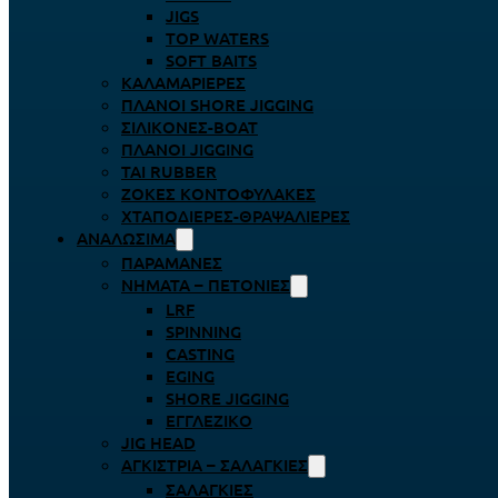
JIGS
TOP WATERS
SOFT BAITS
ΚΑΛΑΜΑΡΙΈΡΕΣ
ΠΛΆΝΟΙ SHORE JIGGING
ΣΙΛΙΚΌΝΕΣ-BOAT
ΠΛΆΝΟΙ JIGGING
TAI RUBBER
ΖΌΚΕΣ ΚΟΝΤΟΦΎΛΑΚΕΣ
ΧΤΑΠΟΔΙΈΡΕΣ-ΘΡΑΨΑΛΙΈΡΕΣ
ΑΝΑΛΏΣΙΜΑ
ΠΑΡΑΜΆΝΕΣ
ΝΉΜΑΤΑ – ΠΕΤΟΝΙΈΣ
LRF
SPINNING
CASTING
EGING
SHORE JIGGING
ΕΓΓΛΈΖΙΚΟ
JIG HEAD
ΑΓΚΊΣΤΡΙΑ – ΣΑΛΑΓΚΙΈΣ
ΣΑΛΑΓΚΙΈΣ