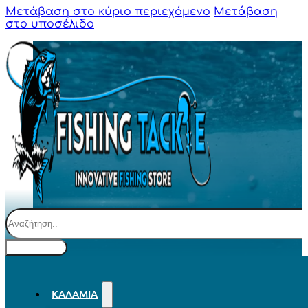
Μετάβαση στο κύριο περιεχόμενο
Μετάβαση
στο υποσέλιδο
Αναζήτηση
ΚΑΛΆΜΙΑ