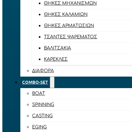
ΘΉΚΕΣ ΜΗΧΑΝΙΣΜΏΝ
ΘΉΚΕΣ ΚΑΛΑΜΙΏΝ
ΘΉΚΕΣ ΑΡΜΑΤΩΣΙΏΝ
ΤΣΆΝΤΕΣ ΨΑΡΈΜΑΤΟΣ
ΒΑΛΙΤΣΆΚΙΑ
ΚΑΡΈΚΛΕΣ
ΔΙΆΦΟΡΑ
COMBO-SET
BOAT
SPINNING
CASTING
EGING