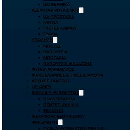
ΙΣΟΘΕΡΜΙΚΆ
ΑΞΕΡΟΥΆΡ ΡΟΥΧΙΣΜΟΎ
UV ΠΡΟΣΤΑΣΊΑ
ΓΆΝΤΙΑ
ΓΚΈΤΕΣ ΛΑΊΜΟΥ
ΓΥΑΛΙΆ
ΥΠΌΔΗΣΗ
ΜΠΌΤΕΣ
ΠΑΠΟΎΤΣΙΑ
ΜΠΟΤΆΚΙΑ
ΠΑΠΟΎΤΣΙΑ ΘΑΛΆΣΣΗΣ
ΨΥΓΕΊΑ ΨΑΡΈΜΑΤΟΣ
ΦΑΚΟΊ-ΛΆΜΠΕΣ-ΣΠΊΘΕΣ-ΣΊΑΛΟΥΜ
ΑΠΌΧΕΣ-ΓΆΝΤΖΟΙ
LIP-GRIPS
EΡΓΑΛΕΊΑ ΨΑΡΈΜΑΤΟΣ
ΠΟΛΥΕΡΓΑΛΕΊΑ
ΠΈΝΣΕΣ-ΨΑΛΊΔΙΑ
ΒΕΛΌΝΕΣ
ΜΕΤΑΦΟΡΆ ΕΞΟΠΛΙΣΜΟΎ
ΨΑΡΈΜΑΤΟΣ
ΓΙΛΈΚΑ-ΨΑΡΈΜΑΤΟΣ-FISHING-