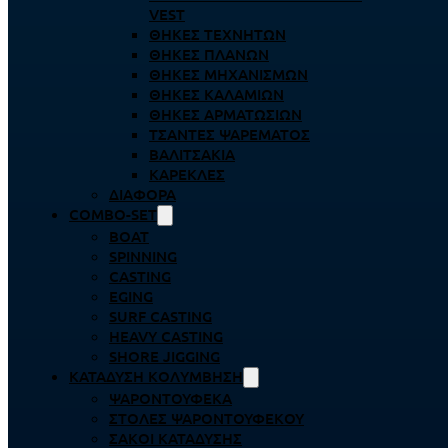
VEST
ΘΉΚΕΣ ΤΕΧΝΗΤΏΝ
ΘΉΚΕΣ ΠΛΆΝΩΝ
ΘΉΚΕΣ ΜΗΧΑΝΙΣΜΏΝ
ΘΉΚΕΣ ΚΑΛΑΜΙΏΝ
ΘΉΚΕΣ ΑΡΜΑΤΩΣΙΏΝ
ΤΣΆΝΤΕΣ ΨΑΡΈΜΑΤΟΣ
ΒΑΛΙΤΣΆΚΙΑ
ΚΑΡΈΚΛΕΣ
ΔΙΆΦΟΡΑ
COMBO-SET
BOAT
SPINNING
CASTING
EGING
SURF CASTING
HEAVY CASTING
SHORE JIGGING
ΚΑΤΆΔΥΣΗ ΚΟΛΎΜΒΗΣΗ
ΨΑΡΟΝΤΟΎΦΕΚΑ
ΣΤΟΛΈΣ ΨΑΡΟΝΤΟΎΦΕΚΟΥ
ΣΆΚΟΙ ΚΑΤΆΔΥΣΗΣ