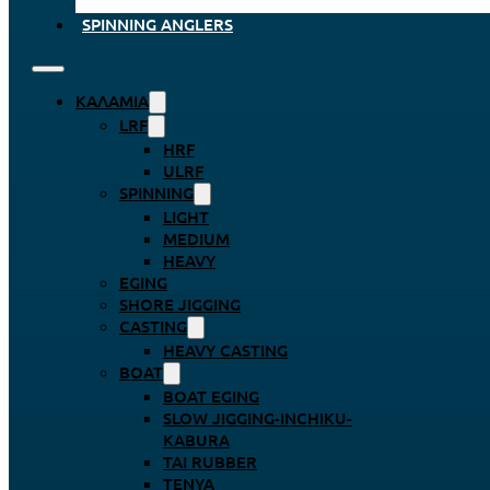
SPINNING ANGLERS
ΚΑΛΆΜΙΑ
LRF
HRF
ULRF
SPINNING
LIGHT
MEDIUM
HEAVY
EGING
SHORE JIGGING
CASTING
HEAVY CASTING
BOAT
BOAT EGING
SLOW JIGGING-INCHIKU-
KABURA
TAI RUBBER
TENYA