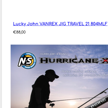
Lucky John VANREX JIG TRAVEL 21 804MLF
€
88,00