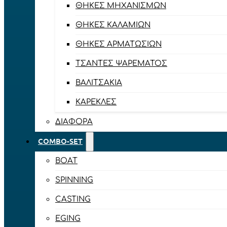
ΘΉΚΕΣ ΜΗΧΑΝΙΣΜΏΝ
ΘΉΚΕΣ ΚΑΛΑΜΙΏΝ
ΘΉΚΕΣ ΑΡΜΑΤΩΣΙΏΝ
ΤΣΆΝΤΕΣ ΨΑΡΈΜΑΤΟΣ
ΒΑΛΙΤΣΆΚΙΑ
ΚΑΡΈΚΛΕΣ
ΔΙΆΦΟΡΑ
COMBO-SET
BOAT
SPINNING
CASTING
EGING