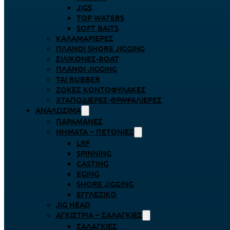
JIGS
TOP WATERS
SOFT BAITS
ΚΑΛΑΜΑΡΙΈΡΕΣ
ΠΛΆΝΟΙ SHORE JIGGING
ΣΙΛΙΚΌΝΕΣ-BOAT
ΠΛΆΝΟΙ JIGGING
TAI RUBBER
ΖΌΚΕΣ ΚΟΝΤΟΦΎΛΑΚΕΣ
ΧΤΑΠΟΔΙΈΡΕΣ-ΘΡΑΨΑΛΙΈΡΕΣ
ΑΝΑΛΏΣΙΜΑ
ΠΑΡΑΜΆΝΕΣ
ΝΉΜΑΤΑ – ΠΕΤΟΝΙΈΣ
LRF
SPINNING
CASTING
EGING
SHORE JIGGING
ΕΓΓΛΈΖΙΚΟ
JIG HEAD
ΑΓΚΊΣΤΡΙΑ – ΣΑΛΑΓΚΙΈΣ
ΣΑΛΑΓΚΙΈΣ