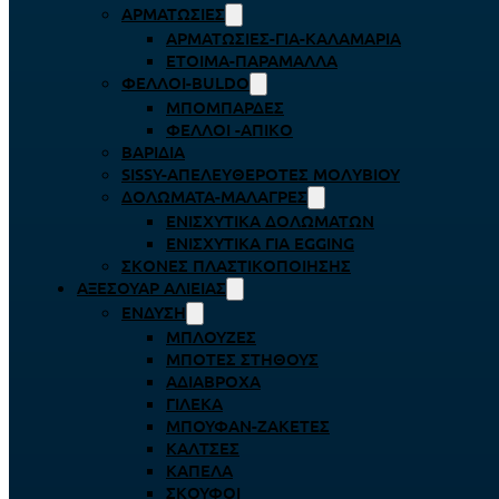
ΑΡΜΑΤΩΣΙΈΣ
ΑΡΜΑΤΩΣΙΈΣ-ΓΙΑ-ΚΑΛΑΜΆΡΙΑ
ΈΤΟΙΜΑ-ΠΑΡΆΜΑΛΛΑ
ΦΕΛΛΟΊ-BULDO
ΜΠΟΜΠΆΡΔΕΣ
ΦΕΛΛΟΊ -ΑΠΊΚΟ
ΒΑΡΊΔΙΑ
SISSY-ΑΠΕΛΕΥΘΕΡΟΤΈΣ ΜΟΛΥΒΙΟΎ
ΔΟΛΏΜΑΤΑ-ΜΑΛΆΓΡΕΣ
ΕΝΙΣΧΥΤΙΚΆ ΔΟΛΩΜΆΤΩΝ
ΕΝΙΣΧΥΤΙΚΆ ΓΙΑ EGGING
ΣΚΌΝΕΣ ΠΛΑΣΤΙΚΟΠΟΊΗΣΗΣ
ΑΞΕΣΟΥΆΡ ΑΛΙΕΊΑΣ
ΈΝΔΥΣΗ
ΜΠΛΟΎΖΕΣ
ΜΠΌΤΕΣ ΣΤΉΘΟΥΣ
ΑΔΙΆΒΡΟΧΑ
ΓΙΛΈΚΑ
ΜΠΟΥΦΆΝ-ΖΑΚΈΤΕΣ
ΚΆΛΤΣΕΣ
ΚΑΠΈΛΑ
ΣΚΟΎΦΟΙ