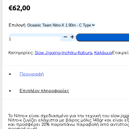
€
62,00
Επιλογή
Oceanic
Team
Nitro-
X
Κατηγορίες:
Slow Jigging-Inchiku-Kabura
,
Καλάμια
Εταιρε
1.90m
ποσότητα
Περιγραφή
Επιπλέον πληροφορίες
To Nitro-x είναι σχεδιασμένο για την τεχνική του slow 
Nitro-x ζυγίζει ελάχιστα με βάρος μόλις 140gr και είναι
και προσφέρει 20% παραπάνω παραβολή από αντίστοιχα κα
προσιτή τιμή!