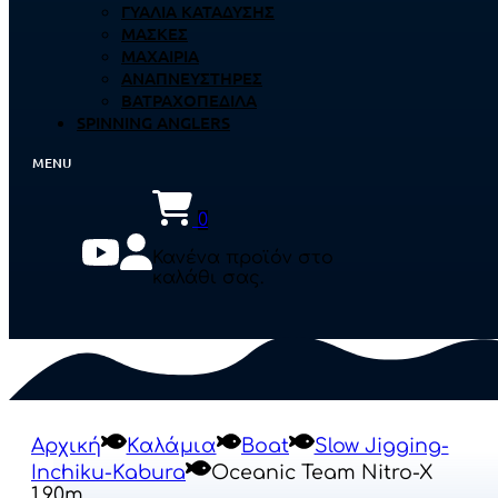
ΓΥΑΛΙΆ ΚΑΤΆΔΥΣΗΣ
ΜΆΣΚΕΣ
ΜΑΧΑΊΡΙΑ
ΑΝΑΠΝΕΥΣΤΉΡΕΣ
ΒΑΤΡΑΧΟΠΈΔΙΛΑ
SPINNING ANGLERS
0
Κανένα προϊόν στο
καλάθι σας.
Αρχική
Καλάμια
Boat
Slow Jigging-
Inchiku-Kabura
Oceanic Team Nitro-X
1.90m