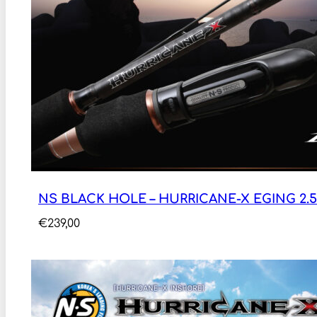
NS BLACK HOLE – HURRICANE-X EGING 2.52M
€
239,00