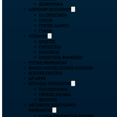
ΙΣΟΘΕΡΜΙΚΆ
ΑΞΕΡΟΥΆΡ ΡΟΥΧΙΣΜΟΎ
UV ΠΡΟΣΤΑΣΊΑ
ΓΆΝΤΙΑ
ΓΚΈΤΕΣ ΛΑΊΜΟΥ
ΓΥΑΛΙΆ
ΥΠΌΔΗΣΗ
ΜΠΌΤΕΣ
ΠΑΠΟΎΤΣΙΑ
ΜΠΟΤΆΚΙΑ
ΠΑΠΟΎΤΣΙΑ ΘΑΛΆΣΣΗΣ
ΨΥΓΕΊΑ ΨΑΡΈΜΑΤΟΣ
ΦΑΚΟΊ-ΛΆΜΠΕΣ-ΣΠΊΘΕΣ-ΣΊΑΛΟΥΜ
ΑΠΌΧΕΣ-ΓΆΝΤΖΟΙ
LIP-GRIPS
EΡΓΑΛΕΊΑ ΨΑΡΈΜΑΤΟΣ
ΠΟΛΥΕΡΓΑΛΕΊΑ
ΠΈΝΣΕΣ-ΨΑΛΊΔΙΑ
ΒΕΛΌΝΕΣ
ΜΕΤΑΦΟΡΆ ΕΞΟΠΛΙΣΜΟΎ
ΨΑΡΈΜΑΤΟΣ
ΓΙΛΈΚΑ-ΨΑΡΈΜΑΤΟΣ-FISHING-