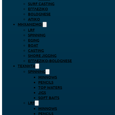
SURF CASTING
ΕΓΓΛΈΖΙΚΟ
BOLOGNESE
ΑΠΊΚΟ
ΜΗΧΑΝΙΣΜΟΊ
LRF
SPINNING
EGING
BOAT
CASTING
SHORE JIGGING
ΕΓΓΛΈΖΙΚΟ-BOLOGNESE
ΤΕΧΝΗΤΆ
SPINNING
MINNOWS
PENCILS
TOP WATERS
JIGS
SOFT BAITS
LRF
MINNOWS
PENCILS