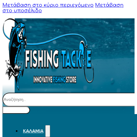
Μετάβαση στο κύριο περιεχόμενο
Μετάβαση
στο υποσέλιδο
Αναζήτηση
ΚΑΛΆΜΙΑ