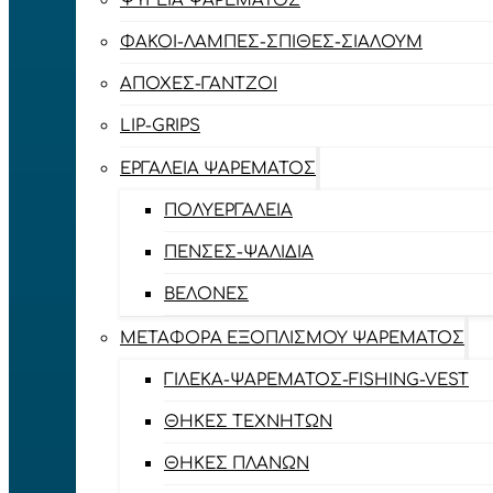
ΨΥΓΕΊΑ ΨΑΡΈΜΑΤΟΣ
ΦΑΚΟΊ-ΛΆΜΠΕΣ-ΣΠΊΘΕΣ-ΣΊΑΛΟΥΜ
ΑΠΌΧΕΣ-ΓΆΝΤΖΟΙ
LIP-GRIPS
EΡΓΑΛΕΊΑ ΨΑΡΈΜΑΤΟΣ
ΠΟΛΥΕΡΓΑΛΕΊΑ
ΠΈΝΣΕΣ-ΨΑΛΊΔΙΑ
ΒΕΛΌΝΕΣ
ΜΕΤΑΦΟΡΆ ΕΞΟΠΛΙΣΜΟΎ ΨΑΡΈΜΑΤΟΣ
ΓΙΛΈΚΑ-ΨΑΡΈΜΑΤΟΣ-FISHING-VEST
ΘΉΚΕΣ ΤΕΧΝΗΤΏΝ
ΘΉΚΕΣ ΠΛΆΝΩΝ