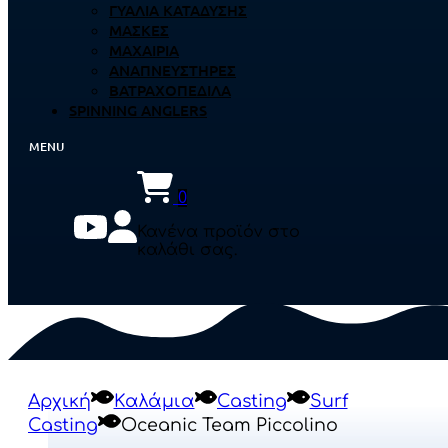
ΓΥΑΛΙΆ ΚΑΤΆΔΥΣΗΣ
ΜΆΣΚΕΣ
ΜΑΧΑΊΡΙΑ
ΑΝΑΠΝΕΥΣΤΉΡΕΣ
ΒΑΤΡΑΧΟΠΈΔΙΛΑ
SPINNING ANGLERS
0
Κανένα προϊόν στο
καλάθι σας.
Αρχική
Καλάμια
Casting
Surf
Casting
Oceanic Team Piccolino