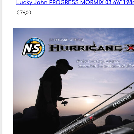
Lucky John PROGRESS MORMIX 03 6’6″ 1.98m
€
79,00