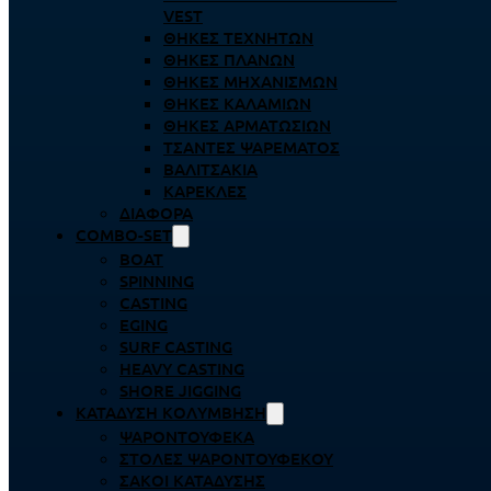
VEST
ΘΉΚΕΣ ΤΕΧΝΗΤΏΝ
ΘΉΚΕΣ ΠΛΆΝΩΝ
ΘΉΚΕΣ ΜΗΧΑΝΙΣΜΏΝ
ΘΉΚΕΣ ΚΑΛΑΜΙΏΝ
ΘΉΚΕΣ ΑΡΜΑΤΩΣΙΏΝ
ΤΣΆΝΤΕΣ ΨΑΡΈΜΑΤΟΣ
ΒΑΛΙΤΣΆΚΙΑ
ΚΑΡΈΚΛΕΣ
ΔΙΆΦΟΡΑ
COMBO-SET
BOAT
SPINNING
CASTING
EGING
SURF CASTING
HEAVY CASTING
SHORE JIGGING
ΚΑΤΆΔΥΣΗ ΚΟΛΎΜΒΗΣΗ
ΨΑΡΟΝΤΟΎΦΕΚΑ
ΣΤΟΛΈΣ ΨΑΡΟΝΤΟΎΦΕΚΟΥ
ΣΆΚΟΙ ΚΑΤΆΔΥΣΗΣ