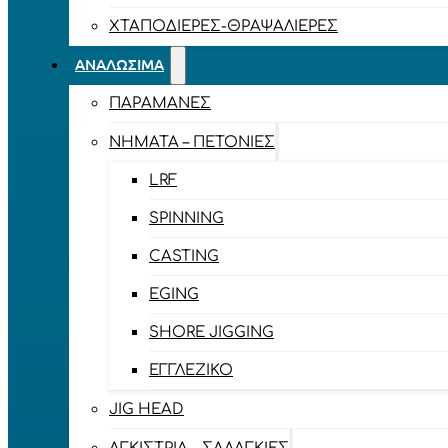
ΧΤΑΠΟΔΙΈΡΕΣ-ΘΡΑΨΑΛΙΈΡΕΣ
ΑΝΑΛΏΣΙΜΑ
ΠΑΡΑΜΆΝΕΣ
ΝΉΜΑΤΑ – ΠΕΤΟΝΙΈΣ
LRF
SPINNING
CASTING
EGING
SHORE JIGGING
ΕΓΓΛΈΖΙΚΟ
JIG HEAD