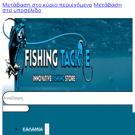
Μετάβαση στο κύριο περιεχόμενο
Μετάβαση
στο υποσέλιδο
Αναζήτηση
ΚΑΛΆΜΙΑ