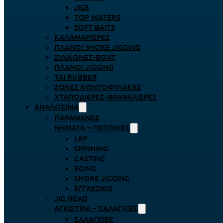
JIGS
TOP WATERS
SOFT BAITS
ΚΑΛΑΜΑΡΙΈΡΕΣ
ΠΛΆΝΟΙ SHORE JIGGING
ΣΙΛΙΚΌΝΕΣ-BOAT
ΠΛΆΝΟΙ JIGGING
TAI RUBBER
ΖΌΚΕΣ ΚΟΝΤΟΦΎΛΑΚΕΣ
ΧΤΑΠΟΔΙΈΡΕΣ-ΘΡΑΨΑΛΙΈΡΕΣ
ΑΝΑΛΏΣΙΜΑ
ΠΑΡΑΜΆΝΕΣ
ΝΉΜΑΤΑ – ΠΕΤΟΝΙΈΣ
LRF
SPINNING
CASTING
EGING
SHORE JIGGING
ΕΓΓΛΈΖΙΚΟ
JIG HEAD
ΑΓΚΊΣΤΡΙΑ – ΣΑΛΑΓΚΙΈΣ
ΣΑΛΑΓΚΙΈΣ