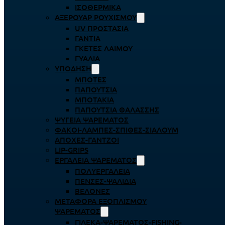
ΙΣΟΘΕΡΜΙΚΆ
ΑΞΕΡΟΥΆΡ ΡΟΥΧΙΣΜΟΎ
UV ΠΡΟΣΤΑΣΊΑ
ΓΆΝΤΙΑ
ΓΚΈΤΕΣ ΛΑΊΜΟΥ
ΓΥΑΛΙΆ
ΥΠΌΔΗΣΗ
ΜΠΌΤΕΣ
ΠΑΠΟΎΤΣΙΑ
ΜΠΟΤΆΚΙΑ
ΠΑΠΟΎΤΣΙΑ ΘΑΛΆΣΣΗΣ
ΨΥΓΕΊΑ ΨΑΡΈΜΑΤΟΣ
ΦΑΚΟΊ-ΛΆΜΠΕΣ-ΣΠΊΘΕΣ-ΣΊΑΛΟΥΜ
ΑΠΌΧΕΣ-ΓΆΝΤΖΟΙ
LIP-GRIPS
EΡΓΑΛΕΊΑ ΨΑΡΈΜΑΤΟΣ
ΠΟΛΥΕΡΓΑΛΕΊΑ
ΠΈΝΣΕΣ-ΨΑΛΊΔΙΑ
ΒΕΛΌΝΕΣ
ΜΕΤΑΦΟΡΆ ΕΞΟΠΛΙΣΜΟΎ
ΨΑΡΈΜΑΤΟΣ
ΓΙΛΈΚΑ-ΨΑΡΈΜΑΤΟΣ-FISHING-