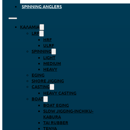
SPINNING ANGLERS
ΚΑΛΆΜΙΑ
LRF
HRF
ULRF
SPINNING
LIGHT
MEDIUM
HEAVY
EGING
SHORE JIGGING
CASTING
HEAVY CASTING
BOAT
BOAT EGING
SLOW JIGGING-INCHIKU-
KABURA
TAI RUBBER
TENYA