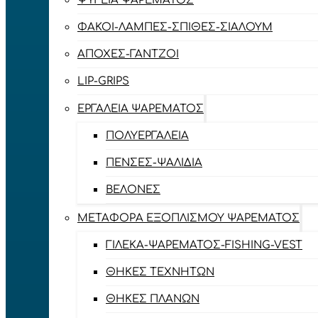
ΨΥΓΕΊΑ ΨΑΡΈΜΑΤΟΣ
ΦΑΚΟΊ-ΛΆΜΠΕΣ-ΣΠΊΘΕΣ-ΣΊΑΛΟΥΜ
ΑΠΌΧΕΣ-ΓΆΝΤΖΟΙ
LIP-GRIPS
EΡΓΑΛΕΊΑ ΨΑΡΈΜΑΤΟΣ
ΠΟΛΥΕΡΓΑΛΕΊΑ
ΠΈΝΣΕΣ-ΨΑΛΊΔΙΑ
ΒΕΛΌΝΕΣ
ΜΕΤΑΦΟΡΆ ΕΞΟΠΛΙΣΜΟΎ ΨΑΡΈΜΑΤΟΣ
ΓΙΛΈΚΑ-ΨΑΡΈΜΑΤΟΣ-FISHING-VEST
ΘΉΚΕΣ ΤΕΧΝΗΤΏΝ
ΘΉΚΕΣ ΠΛΆΝΩΝ