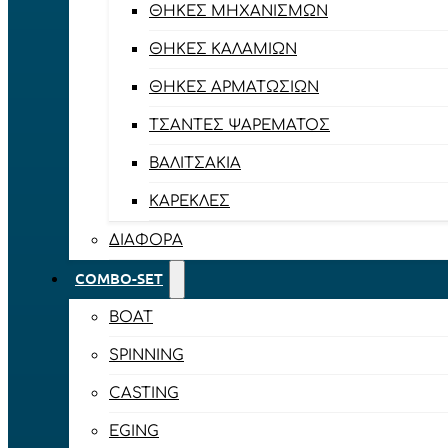
ΘΉΚΕΣ ΜΗΧΑΝΙΣΜΏΝ
ΘΉΚΕΣ ΚΑΛΑΜΙΏΝ
ΘΉΚΕΣ ΑΡΜΑΤΩΣΙΏΝ
ΤΣΆΝΤΕΣ ΨΑΡΈΜΑΤΟΣ
ΒΑΛΙΤΣΆΚΙΑ
ΚΑΡΈΚΛΕΣ
ΔΙΆΦΟΡΑ
COMBO-SET
BOAT
SPINNING
CASTING
EGING