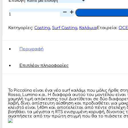
€36,00
Επιλογή
Through
Oceanic
Team
€38,80
Piccolino
ποσότητα
Κατηγορίες:
Casting
,
Surf Casting
,
Καλάμια
Εταιρεία:
OCE
Περιγραφή
Επιπλέον πληροφορίες
Το Piccolino είναι ένα νέο surf καλάμι που μόλις ήρθε σ
Rosso, Lumino κ.α.. Η διαφορά αυτού του μοντέλου είναι
χαμηλή τιμή απόκτησης του! Διατίθεται σε δύο διαφορετι
λαβή, δίνει απίστευτη αίσθηση και προδιαθέτει για μακρ
κλειστό είναι 1,40m και αποτελείται από πέντε στελέχη
βοηθάει τα μέγιστα η RTS ενισχυμένη κορυφή, δίνοντας 
αγαπήσετε από την πρώτη στιγμή που θα το πιάσετε στ