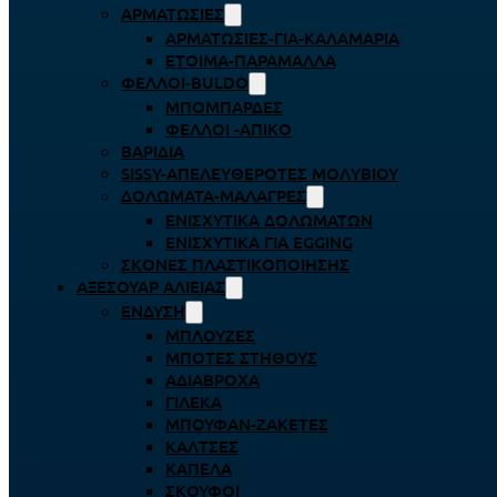
ΑΡΜΑΤΩΣΙΈΣ
ΑΡΜΑΤΩΣΙΈΣ-ΓΙΑ-ΚΑΛΑΜΆΡΙΑ
ΈΤΟΙΜΑ-ΠΑΡΆΜΑΛΛΑ
ΦΕΛΛΟΊ-BULDO
ΜΠΟΜΠΆΡΔΕΣ
ΦΕΛΛΟΊ -ΑΠΊΚΟ
ΒΑΡΊΔΙΑ
SISSY-ΑΠΕΛΕΥΘΕΡΟΤΈΣ ΜΟΛΥΒΙΟΎ
ΔΟΛΏΜΑΤΑ-ΜΑΛΆΓΡΕΣ
ΕΝΙΣΧΥΤΙΚΆ ΔΟΛΩΜΆΤΩΝ
ΕΝΙΣΧΥΤΙΚΆ ΓΙΑ EGGING
ΣΚΌΝΕΣ ΠΛΑΣΤΙΚΟΠΟΊΗΣΗΣ
ΑΞΕΣΟΥΆΡ ΑΛΙΕΊΑΣ
ΈΝΔΥΣΗ
ΜΠΛΟΎΖΕΣ
ΜΠΌΤΕΣ ΣΤΉΘΟΥΣ
ΑΔΙΆΒΡΟΧΑ
ΓΙΛΈΚΑ
ΜΠΟΥΦΆΝ-ΖΑΚΈΤΕΣ
ΚΆΛΤΣΕΣ
ΚΑΠΈΛΑ
ΣΚΟΎΦΟΙ