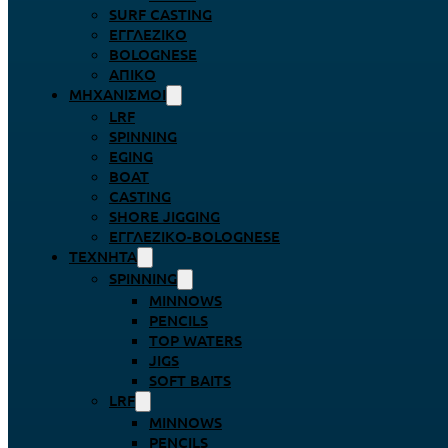
SURF CASTING
ΕΓΓΛΈΖΙΚΟ
BOLOGNESE
ΑΠΊΚΟ
ΜΗΧΑΝΙΣΜΟΊ
LRF
SPINNING
EGING
BOAT
CASTING
SHORE JIGGING
ΕΓΓΛΈΖΙΚΟ-BOLOGNESE
ΤΕΧΝΗΤΆ
SPINNING
MINNOWS
PENCILS
TOP WATERS
JIGS
SOFT BAITS
LRF
MINNOWS
PENCILS