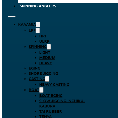
SPINNING ANGLERS
ΚΑΛΆΜΙΑ
LRF
HRF
ULRF
SPINNING
LIGHT
MEDIUM
HEAVY
EGING
SHORE JIGGING
CASTING
HEAVY CASTING
BOAT
BOAT EGING
SLOW JIGGING-INCHIKU-
KABURA
TAI RUBBER
TENYA