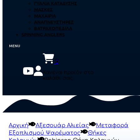
ΓΥΑΛΙΆ ΚΑΤΆΔΥΣΗΣ
ΜΆΣΚΕΣ
ΜΑΧΑΊΡΙΑ
ΑΝΑΠΝΕΥΣΤΉΡΕΣ
ΒΑΤΡΑΧΟΠΈΔΙΛΑ
SPINNING ANGLERS
0
Κανένα προϊόν στο
καλάθι σας.
Αρχική
Αξεσουάρ Αλιείας
Μεταφορά
Εξοπλισμού Ψαρέματος
Θήκες