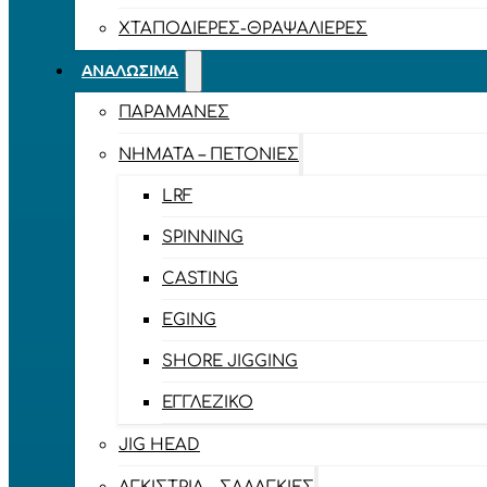
ΧΤΑΠΟΔΙΈΡΕΣ-ΘΡΑΨΑΛΙΈΡΕΣ
ΑΝΑΛΏΣΙΜΑ
ΠΑΡΑΜΆΝΕΣ
ΝΉΜΑΤΑ – ΠΕΤΟΝΙΈΣ
LRF
SPINNING
CASTING
EGING
SHORE JIGGING
ΕΓΓΛΈΖΙΚΟ
JIG HEAD