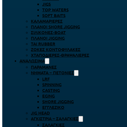
JIGS
TOP WATERS
SOFT BAITS
ΚΑΛΑΜΑΡΙΈΡΕΣ
ΠΛΆΝΟΙ SHORE JIGGING
ΣΙΛΙΚΌΝΕΣ-BOAT
ΠΛΆΝΟΙ JIGGING
TAI RUBBER
ΖΌΚΕΣ ΚΟΝΤΟΦΎΛΑΚΕΣ
ΧΤΑΠΟΔΙΈΡΕΣ-ΘΡΑΨΑΛΙΈΡΕΣ
ΑΝΑΛΏΣΙΜΑ
ΠΑΡΑΜΆΝΕΣ
ΝΉΜΑΤΑ – ΠΕΤΟΝΙΈΣ
LRF
SPINNING
CASTING
EGING
SHORE JIGGING
ΕΓΓΛΈΖΙΚΟ
JIG HEAD
ΑΓΚΊΣΤΡΙΑ – ΣΑΛΑΓΚΙΈΣ
ΣΑΛΑΓΚΙΈΣ