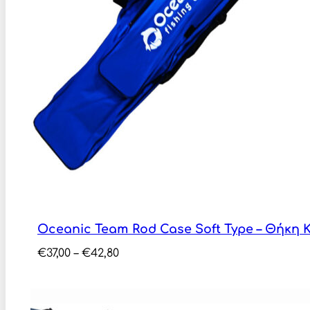
Oceanic Team Rod Case Soft Type – Θήκη
Price
€
37,00
–
€
42,80
range:
€37,00
through
€42,80