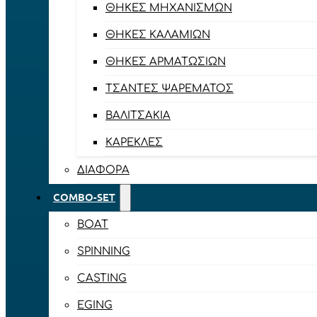
ΘΉΚΕΣ ΜΗΧΑΝΙΣΜΏΝ
ΘΉΚΕΣ ΚΑΛΑΜΙΏΝ
ΘΉΚΕΣ ΑΡΜΑΤΩΣΙΏΝ
ΤΣΆΝΤΕΣ ΨΑΡΈΜΑΤΟΣ
ΒΑΛΙΤΣΆΚΙΑ
ΚΑΡΈΚΛΕΣ
ΔΙΆΦΟΡΑ
COMBO-SET
BOAT
SPINNING
CASTING
EGING