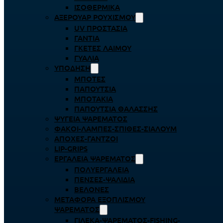
ΙΣΟΘΕΡΜΙΚΆ
ΑΞΕΡΟΥΆΡ ΡΟΥΧΙΣΜΟΎ
UV ΠΡΟΣΤΑΣΊΑ
ΓΆΝΤΙΑ
ΓΚΈΤΕΣ ΛΑΊΜΟΥ
ΓΥΑΛΙΆ
ΥΠΌΔΗΣΗ
ΜΠΌΤΕΣ
ΠΑΠΟΎΤΣΙΑ
ΜΠΟΤΆΚΙΑ
ΠΑΠΟΎΤΣΙΑ ΘΑΛΆΣΣΗΣ
ΨΥΓΕΊΑ ΨΑΡΈΜΑΤΟΣ
ΦΑΚΟΊ-ΛΆΜΠΕΣ-ΣΠΊΘΕΣ-ΣΊΑΛΟΥΜ
ΑΠΌΧΕΣ-ΓΆΝΤΖΟΙ
LIP-GRIPS
EΡΓΑΛΕΊΑ ΨΑΡΈΜΑΤΟΣ
ΠΟΛΥΕΡΓΑΛΕΊΑ
ΠΈΝΣΕΣ-ΨΑΛΊΔΙΑ
ΒΕΛΌΝΕΣ
ΜΕΤΑΦΟΡΆ ΕΞΟΠΛΙΣΜΟΎ
ΨΑΡΈΜΑΤΟΣ
ΓΙΛΈΚΑ-ΨΑΡΈΜΑΤΟΣ-FISHING-