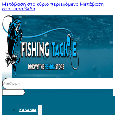
Μετάβαση στο κύριο περιεχόμενο
Μετάβαση
στο υποσέλιδο
Αναζήτηση
ΚΑΛΆΜΙΑ