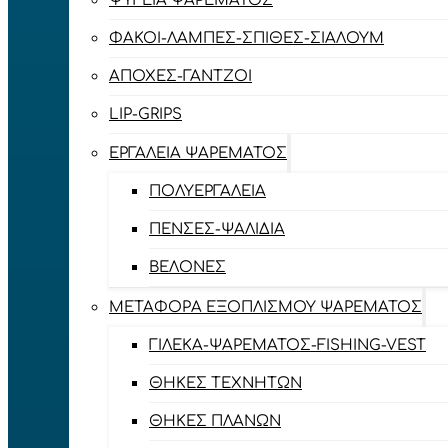
ΨΥΓΕΊΑ ΨΑΡΈΜΑΤΟΣ
ΦΑΚΟΊ-ΛΆΜΠΕΣ-ΣΠΊΘΕΣ-ΣΊΑΛΟΥΜ
ΑΠΌΧΕΣ-ΓΆΝΤΖΟΙ
LIP-GRIPS
EΡΓΑΛΕΊΑ ΨΑΡΈΜΑΤΟΣ
ΠΟΛΥΕΡΓΑΛΕΊΑ
ΠΈΝΣΕΣ-ΨΑΛΊΔΙΑ
ΒΕΛΌΝΕΣ
ΜΕΤΑΦΟΡΆ ΕΞΟΠΛΙΣΜΟΎ ΨΑΡΈΜΑΤΟΣ
ΓΙΛΈΚΑ-ΨΑΡΈΜΑΤΟΣ-FISHING-VEST
ΘΉΚΕΣ ΤΕΧΝΗΤΏΝ
ΘΉΚΕΣ ΠΛΆΝΩΝ