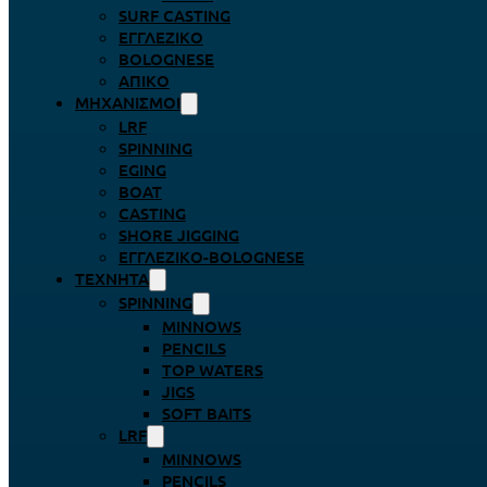
SURF CASTING
ΕΓΓΛΈΖΙΚΟ
BOLOGNESE
ΑΠΊΚΟ
ΜΗΧΑΝΙΣΜΟΊ
LRF
SPINNING
EGING
BOAT
CASTING
SHORE JIGGING
ΕΓΓΛΈΖΙΚΟ-BOLOGNESE
ΤΕΧΝΗΤΆ
SPINNING
MINNOWS
PENCILS
TOP WATERS
JIGS
SOFT BAITS
LRF
MINNOWS
PENCILS