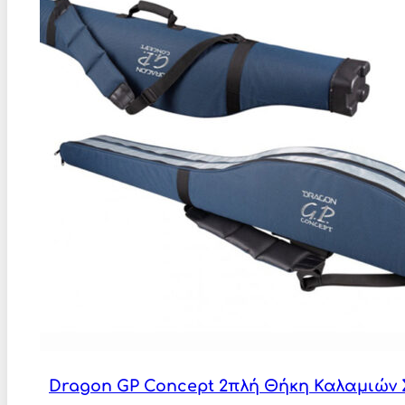
Dragon GP Concept 2πλή Θήκη Καλαμιών