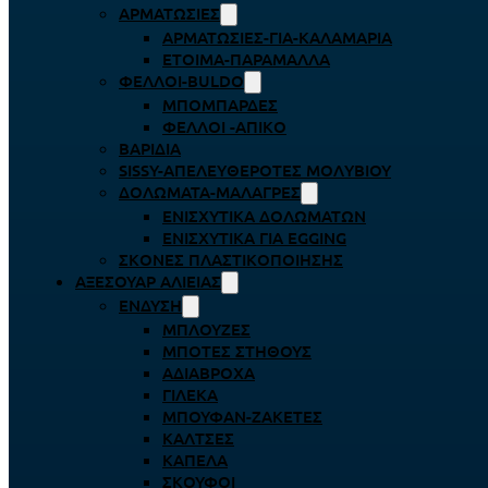
ΑΡΜΑΤΩΣΙΈΣ
ΑΡΜΑΤΩΣΙΈΣ-ΓΙΑ-ΚΑΛΑΜΆΡΙΑ
ΈΤΟΙΜΑ-ΠΑΡΆΜΑΛΛΑ
ΦΕΛΛΟΊ-BULDO
ΜΠΟΜΠΆΡΔΕΣ
ΦΕΛΛΟΊ -ΑΠΊΚΟ
ΒΑΡΊΔΙΑ
SISSY-ΑΠΕΛΕΥΘΕΡΟΤΈΣ ΜΟΛΥΒΙΟΎ
ΔΟΛΏΜΑΤΑ-ΜΑΛΆΓΡΕΣ
ΕΝΙΣΧΥΤΙΚΆ ΔΟΛΩΜΆΤΩΝ
ΕΝΙΣΧΥΤΙΚΆ ΓΙΑ EGGING
ΣΚΌΝΕΣ ΠΛΑΣΤΙΚΟΠΟΊΗΣΗΣ
ΑΞΕΣΟΥΆΡ ΑΛΙΕΊΑΣ
ΈΝΔΥΣΗ
ΜΠΛΟΎΖΕΣ
ΜΠΌΤΕΣ ΣΤΉΘΟΥΣ
ΑΔΙΆΒΡΟΧΑ
ΓΙΛΈΚΑ
ΜΠΟΥΦΆΝ-ΖΑΚΈΤΕΣ
ΚΆΛΤΣΕΣ
ΚΑΠΈΛΑ
ΣΚΟΎΦΟΙ