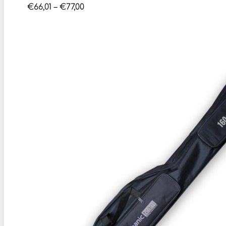
Price
€
66,01
–
€
77,00
range:
€66,01
through
€77,00