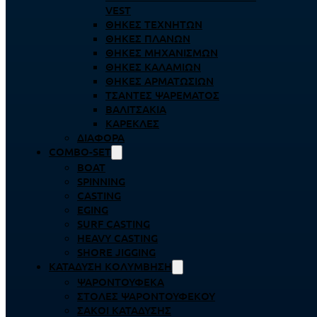
VEST
ΘΉΚΕΣ ΤΕΧΝΗΤΏΝ
ΘΉΚΕΣ ΠΛΆΝΩΝ
ΘΉΚΕΣ ΜΗΧΑΝΙΣΜΏΝ
ΘΉΚΕΣ ΚΑΛΑΜΙΏΝ
ΘΉΚΕΣ ΑΡΜΑΤΩΣΙΏΝ
ΤΣΆΝΤΕΣ ΨΑΡΈΜΑΤΟΣ
ΒΑΛΙΤΣΆΚΙΑ
ΚΑΡΈΚΛΕΣ
ΔΙΆΦΟΡΑ
COMBO-SET
BOAT
SPINNING
CASTING
EGING
SURF CASTING
HEAVY CASTING
SHORE JIGGING
ΚΑΤΆΔΥΣΗ ΚΟΛΎΜΒΗΣΗ
ΨΑΡΟΝΤΟΎΦΕΚΑ
ΣΤΟΛΈΣ ΨΑΡΟΝΤΟΎΦΕΚΟΥ
ΣΆΚΟΙ ΚΑΤΆΔΥΣΗΣ