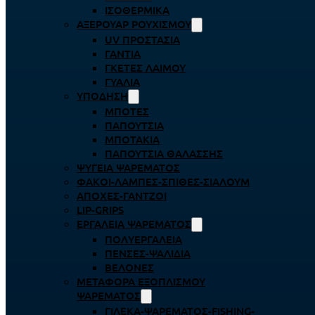
ΙΣΟΘΕΡΜΙΚΆ
ΑΞΕΡΟΥΆΡ ΡΟΥΧΙΣΜΟΎ
UV ΠΡΟΣΤΑΣΊΑ
ΓΆΝΤΙΑ
ΓΚΈΤΕΣ ΛΑΊΜΟΥ
ΓΥΑΛΙΆ
ΥΠΌΔΗΣΗ
ΜΠΌΤΕΣ
ΠΑΠΟΎΤΣΙΑ
ΜΠΟΤΆΚΙΑ
ΠΑΠΟΎΤΣΙΑ ΘΑΛΆΣΣΗΣ
ΨΥΓΕΊΑ ΨΑΡΈΜΑΤΟΣ
ΦΑΚΟΊ-ΛΆΜΠΕΣ-ΣΠΊΘΕΣ-ΣΊΑΛΟΥΜ
ΑΠΌΧΕΣ-ΓΆΝΤΖΟΙ
LIP-GRIPS
EΡΓΑΛΕΊΑ ΨΑΡΈΜΑΤΟΣ
ΠΟΛΥΕΡΓΑΛΕΊΑ
ΠΈΝΣΕΣ-ΨΑΛΊΔΙΑ
ΒΕΛΌΝΕΣ
ΜΕΤΑΦΟΡΆ ΕΞΟΠΛΙΣΜΟΎ
ΨΑΡΈΜΑΤΟΣ
ΓΙΛΈΚΑ-ΨΑΡΈΜΑΤΟΣ-FISHING-