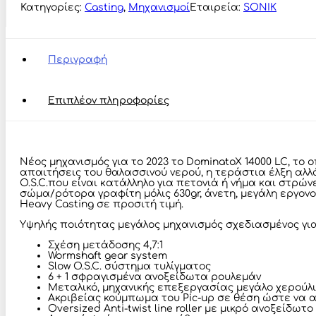
LC
Κατηγορίες:
Casting
,
Μηχανισμοί
Εταιρεία:
SONIK
ποσότητα
Περιγραφή
Επιπλέον πληροφορίες
Νέος μηχανισμός για το 2023 το DominatoX 14000 LC, το
απαιτήσεις του θαλασσινού νερού, η τεράστια έλξη αλλ
O.S.C.που είναι κατάλληλο για πετονιά ή νήμα και στρώ
σώμα/ρότορα γραφίτη μόλις 630gr, άνετη, μεγάλη εργονο
Heavy Casting σε προσιτή τιμή.
Υψηλής ποιότητας μεγάλος μηχανισμός σχεδιασμένος για
Σχέση μετάδοσης 4,7:1
Wormshaft gear system
Slow O.S.C. σύστημα τυλίγματος
6 + 1 σφραγισμένα ανοξείδωτα ρουλεμάν
Μεταλικό, μηχανικής επεξεργασίας μεγάλο χερούλι
Ακριβείας κούμπωμα του Pic-up σε θέση ώστε να 
Oversized Αnti-twist
line roller με μικρό ανοξείδωτ