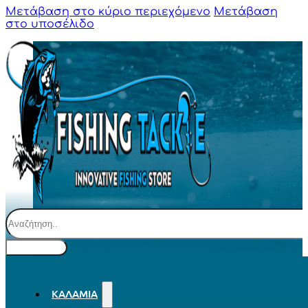
Μετάβαση στο κύριο περιεχόμενο
Μετάβαση
στο υποσέλιδο
Αναζήτηση
ΚΑΛΆΜΙΑ