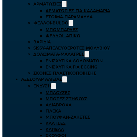
ΑΡΜΑΤΩΣΙΈΣ
ΑΡΜΑΤΩΣΙΈΣ-ΓΙΑ-ΚΑΛΑΜΆΡΙΑ
ΈΤΟΙΜΑ-ΠΑΡΆΜΑΛΛΑ
ΦΕΛΛΟΊ-BULDO
ΜΠΟΜΠΆΡΔΕΣ
ΦΕΛΛΟΊ -ΑΠΊΚΟ
ΒΑΡΊΔΙΑ
SISSY-ΑΠΕΛΕΥΘΕΡΟΤΈΣ ΜΟΛΥΒΙΟΎ
ΔΟΛΏΜΑΤΑ-ΜΑΛΆΓΡΕΣ
ΕΝΙΣΧΥΤΙΚΆ ΔΟΛΩΜΆΤΩΝ
ΕΝΙΣΧΥΤΙΚΆ ΓΙΑ EGGING
ΣΚΌΝΕΣ ΠΛΑΣΤΙΚΟΠΟΊΗΣΗΣ
ΑΞΕΣΟΥΆΡ ΑΛΙΕΊΑΣ
ΈΝΔΥΣΗ
ΜΠΛΟΎΖΕΣ
ΜΠΌΤΕΣ ΣΤΉΘΟΥΣ
ΑΔΙΆΒΡΟΧΑ
ΓΙΛΈΚΑ
ΜΠΟΥΦΆΝ-ΖΑΚΈΤΕΣ
ΚΆΛΤΣΕΣ
ΚΑΠΈΛΑ
ΣΚΟΎΦΟΙ