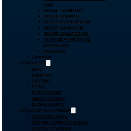
VEST
ΘΉΚΕΣ ΤΕΧΝΗΤΏΝ
ΘΉΚΕΣ ΠΛΆΝΩΝ
ΘΉΚΕΣ ΜΗΧΑΝΙΣΜΏΝ
ΘΉΚΕΣ ΚΑΛΑΜΙΏΝ
ΘΉΚΕΣ ΑΡΜΑΤΩΣΙΏΝ
ΤΣΆΝΤΕΣ ΨΑΡΈΜΑΤΟΣ
ΒΑΛΙΤΣΆΚΙΑ
ΚΑΡΈΚΛΕΣ
ΔΙΆΦΟΡΑ
COMBO-SET
BOAT
SPINNING
CASTING
EGING
SURF CASTING
HEAVY CASTING
SHORE JIGGING
ΚΑΤΆΔΥΣΗ ΚΟΛΎΜΒΗΣΗ
ΨΑΡΟΝΤΟΎΦΕΚΑ
ΣΤΟΛΈΣ ΨΑΡΟΝΤΟΎΦΕΚΟΥ
ΣΆΚΟΙ ΚΑΤΆΔΥΣΗΣ