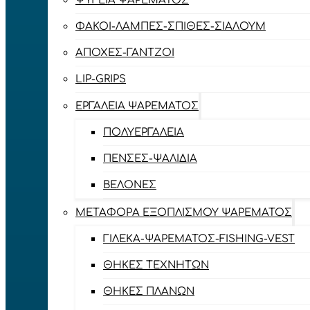
ΨΥΓΕΊΑ ΨΑΡΈΜΑΤΟΣ
ΦΑΚΟΊ-ΛΆΜΠΕΣ-ΣΠΊΘΕΣ-ΣΊΑΛΟΥΜ
ΑΠΌΧΕΣ-ΓΆΝΤΖΟΙ
LIP-GRIPS
EΡΓΑΛΕΊΑ ΨΑΡΈΜΑΤΟΣ
ΠΟΛΥΕΡΓΑΛΕΊΑ
ΠΈΝΣΕΣ-ΨΑΛΊΔΙΑ
ΒΕΛΌΝΕΣ
ΜΕΤΑΦΟΡΆ ΕΞΟΠΛΙΣΜΟΎ ΨΑΡΈΜΑΤΟΣ
ΓΙΛΈΚΑ-ΨΑΡΈΜΑΤΟΣ-FISHING-VEST
ΘΉΚΕΣ ΤΕΧΝΗΤΏΝ
ΘΉΚΕΣ ΠΛΆΝΩΝ