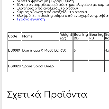
Δυνατά φρένα με μικρορύθμιση
Τέλειο αντικραδασμικό σύστημα ελεγμένο με κομπι
Ελατήρια από ανοξείδωτο ατσάλι
Κύριος άξονας από ανοξείδωτο ατσάλι
Ελαφρύ, Slim desing σώμα από ενισχυμένο γραφίτ
1 χρόνο εγγύηση
Weight
Bearing
Bearing
G
Code
Name
(gr)
BB
RB
Ra
BS0019
DominatorX 14000 LC
630
6
1
4.7
BS0020
Spare Spool Deep
Σχετικά Προϊόντα