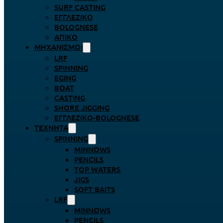
SURF CASTING
ΕΓΓΛΈΖΙΚΟ
BOLOGNESE
ΑΠΊΚΟ
ΜΗΧΑΝΙΣΜΟΊ
LRF
SPINNING
EGING
BOAT
CASTING
SHORE JIGGING
ΕΓΓΛΈΖΙΚΟ-BOLOGNESE
ΤΕΧΝΗΤΆ
SPINNING
MINNOWS
PENCILS
TOP WATERS
JIGS
SOFT BAITS
LRF
MINNOWS
PENCILS