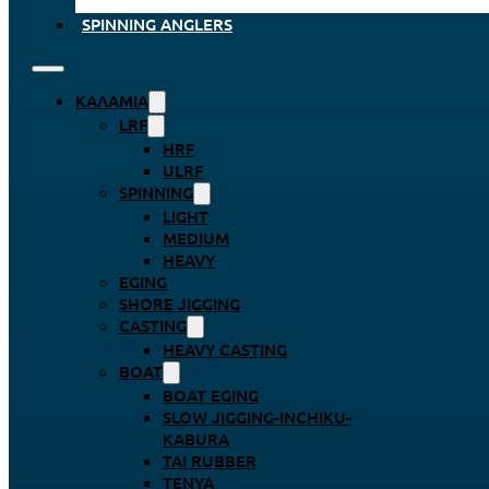
SPINNING ANGLERS
ΚΑΛΆΜΙΑ
LRF
HRF
ULRF
SPINNING
LIGHT
MEDIUM
HEAVY
EGING
SHORE JIGGING
CASTING
HEAVY CASTING
BOAT
BOAT EGING
SLOW JIGGING-INCHIKU-
KABURA
TAI RUBBER
TENYA