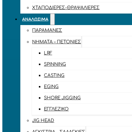
ΧΤΑΠΟΔΙΈΡΕΣ-ΘΡΑΨΑΛΙΈΡΕΣ
ΑΝΑΛΏΣΙΜΑ
ΠΑΡΑΜΆΝΕΣ
ΝΉΜΑΤΑ – ΠΕΤΟΝΙΈΣ
LRF
SPINNING
CASTING
EGING
SHORE JIGGING
ΕΓΓΛΈΖΙΚΟ
JIG HEAD