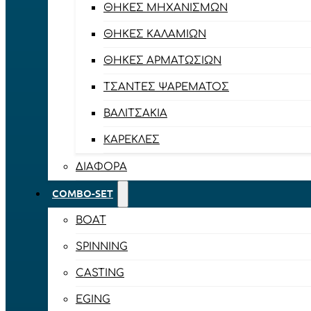
ΘΉΚΕΣ ΜΗΧΑΝΙΣΜΏΝ
ΘΉΚΕΣ ΚΑΛΑΜΙΏΝ
ΘΉΚΕΣ ΑΡΜΑΤΩΣΙΏΝ
ΤΣΆΝΤΕΣ ΨΑΡΈΜΑΤΟΣ
ΒΑΛΙΤΣΆΚΙΑ
ΚΑΡΈΚΛΕΣ
ΔΙΆΦΟΡΑ
COMBO-SET
BOAT
SPINNING
CASTING
EGING