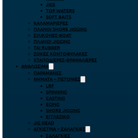
JIGS
TOP WATERS
SOFT BAITS
ΚΑΛΑΜΑΡΙΈΡΕΣ
ΠΛΆΝΟΙ SHORE JIGGING
ΣΙΛΙΚΌΝΕΣ-BOAT
ΠΛΆΝΟΙ JIGGING
TAI RUBBER
ΖΌΚΕΣ ΚΟΝΤΟΦΎΛΑΚΕΣ
ΧΤΑΠΟΔΙΈΡΕΣ-ΘΡΑΨΑΛΙΈΡΕΣ
ΑΝΑΛΏΣΙΜΑ
ΠΑΡΑΜΆΝΕΣ
ΝΉΜΑΤΑ – ΠΕΤΟΝΙΈΣ
LRF
SPINNING
CASTING
EGING
SHORE JIGGING
ΕΓΓΛΈΖΙΚΟ
JIG HEAD
ΑΓΚΊΣΤΡΙΑ – ΣΑΛΑΓΚΙΈΣ
ΣΑΛΑΓΚΙΈΣ