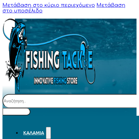
Μετάβαση στο κύριο περιεχόμενο
Μετάβαση
στο υποσέλιδο
Αναζήτηση
ΚΑΛΆΜΙΑ