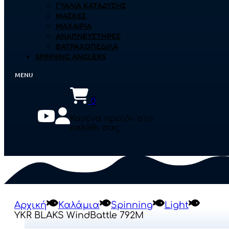
ΓΥΑΛΙΆ ΚΑΤΆΔΥΣΗΣ
ΜΆΣΚΕΣ
ΜΑΧΑΊΡΙΑ
ΑΝΑΠΝΕΥΣΤΉΡΕΣ
ΒΑΤΡΑΧΟΠΈΔΙΛΑ
SPINNING ANGLERS
0
Κανένα προϊόν στο
καλάθι σας.
Αρχική
Καλάμια
Spinning
Light
YKR BLAKS WindBattle 792M