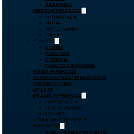
ΙΣΟΘΕΡΜΙΚΆ
ΑΞΕΡΟΥΆΡ ΡΟΥΧΙΣΜΟΎ
UV ΠΡΟΣΤΑΣΊΑ
ΓΆΝΤΙΑ
ΓΚΈΤΕΣ ΛΑΊΜΟΥ
ΓΥΑΛΙΆ
ΥΠΌΔΗΣΗ
ΜΠΌΤΕΣ
ΠΑΠΟΎΤΣΙΑ
ΜΠΟΤΆΚΙΑ
ΠΑΠΟΎΤΣΙΑ ΘΑΛΆΣΣΗΣ
ΨΥΓΕΊΑ ΨΑΡΈΜΑΤΟΣ
ΦΑΚΟΊ-ΛΆΜΠΕΣ-ΣΠΊΘΕΣ-ΣΊΑΛΟΥΜ
ΑΠΌΧΕΣ-ΓΆΝΤΖΟΙ
LIP-GRIPS
EΡΓΑΛΕΊΑ ΨΑΡΈΜΑΤΟΣ
ΠΟΛΥΕΡΓΑΛΕΊΑ
ΠΈΝΣΕΣ-ΨΑΛΊΔΙΑ
ΒΕΛΌΝΕΣ
ΜΕΤΑΦΟΡΆ ΕΞΟΠΛΙΣΜΟΎ
ΨΑΡΈΜΑΤΟΣ
ΓΙΛΈΚΑ-ΨΑΡΈΜΑΤΟΣ-FISHING-