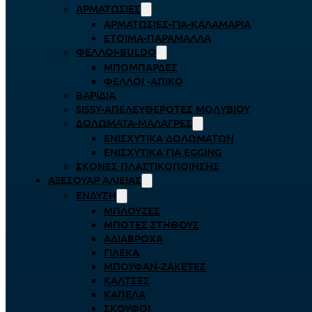
ΑΡΜΑΤΩΣΙΈΣ
ΑΡΜΑΤΩΣΙΈΣ-ΓΙΑ-ΚΑΛΑΜΆΡΙΑ
ΈΤΟΙΜΑ-ΠΑΡΆΜΑΛΛΑ
ΦΕΛΛΟΊ-BULDO
ΜΠΟΜΠΆΡΔΕΣ
ΦΕΛΛΟΊ -ΑΠΊΚΟ
ΒΑΡΊΔΙΑ
SISSY-ΑΠΕΛΕΥΘΕΡΟΤΈΣ ΜΟΛΥΒΙΟΎ
ΔΟΛΏΜΑΤΑ-ΜΑΛΆΓΡΕΣ
ΕΝΙΣΧΥΤΙΚΆ ΔΟΛΩΜΆΤΩΝ
ΕΝΙΣΧΥΤΙΚΆ ΓΙΑ EGGING
ΣΚΌΝΕΣ ΠΛΑΣΤΙΚΟΠΟΊΗΣΗΣ
ΑΞΕΣΟΥΆΡ ΑΛΙΕΊΑΣ
ΈΝΔΥΣΗ
ΜΠΛΟΎΖΕΣ
ΜΠΌΤΕΣ ΣΤΉΘΟΥΣ
ΑΔΙΆΒΡΟΧΑ
ΓΙΛΈΚΑ
ΜΠΟΥΦΆΝ-ΖΑΚΈΤΕΣ
ΚΆΛΤΣΕΣ
ΚΑΠΈΛΑ
ΣΚΟΎΦΟΙ