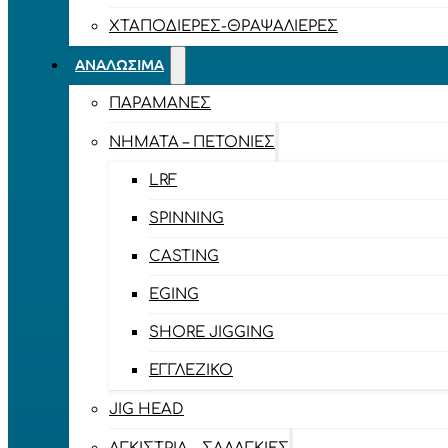
ΧΤΑΠΟΔΙΈΡΕΣ-ΘΡΑΨΑΛΙΈΡΕΣ
ΑΝΑΛΏΣΙΜΑ
ΠΑΡΑΜΆΝΕΣ
ΝΉΜΑΤΑ – ΠΕΤΟΝΙΈΣ
LRF
SPINNING
CASTING
EGING
SHORE JIGGING
ΕΓΓΛΈΖΙΚΟ
JIG HEAD