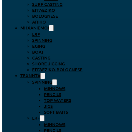
SURF CASTING
ΕΓΓΛΈΖΙΚΟ
BOLOGNESE
ΑΠΊΚΟ
ΜΗΧΑΝΙΣΜΟΊ
LRF
SPINNING
EGING
BOAT
CASTING
SHORE JIGGING
ΕΓΓΛΈΖΙΚΟ-BOLOGNESE
ΤΕΧΝΗΤΆ
SPINNING
MINNOWS
PENCILS
TOP WATERS
JIGS
SOFT BAITS
LRF
MINNOWS
PENCILS