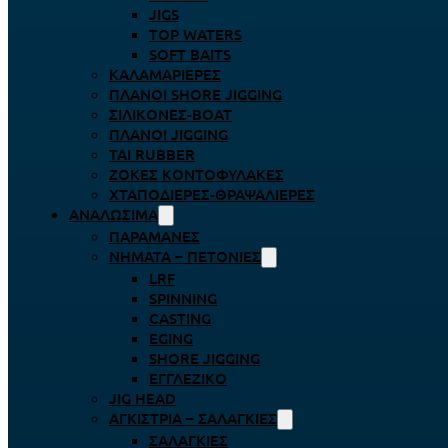
JIGS
TOP WATERS
SOFT BAITS
ΚΑΛΑΜΑΡΙΈΡΕΣ
ΠΛΆΝΟΙ SHORE JIGGING
ΣΙΛΙΚΌΝΕΣ-BOAT
ΠΛΆΝΟΙ JIGGING
TAI RUBBER
ΖΌΚΕΣ ΚΟΝΤΟΦΎΛΑΚΕΣ
ΧΤΑΠΟΔΙΈΡΕΣ-ΘΡΑΨΑΛΙΈΡΕΣ
ΑΝΑΛΏΣΙΜΑ
ΠΑΡΑΜΆΝΕΣ
ΝΉΜΑΤΑ – ΠΕΤΟΝΙΈΣ
LRF
SPINNING
CASTING
EGING
SHORE JIGGING
ΕΓΓΛΈΖΙΚΟ
JIG HEAD
ΑΓΚΊΣΤΡΙΑ – ΣΑΛΑΓΚΙΈΣ
ΣΑΛΑΓΚΙΈΣ