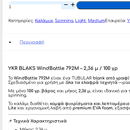
YKR
BLAKS
WindBattle
792M
Κατηγορίες:
Καλάμια
,
Spinning
,
Light
,
Medium
Εταιρεία:
Y
ποσότητα
Περιγραφή
YKR BLAKS WindBattle 792M – 2,36 μ / 100 γρ
Το
WindBattle 792M
είναι ένα TUBULAR
blank από γραφίτ
Σχεδιασμένο για χρήση με
όλα τα ελαφρά τεχνητά
—pase
Με μόνο
100 γρ. βάρος
και μήκος
2,36 μ
, είναι ιδανικό 
spinning.
Το καλάμι διαθέτει
κομψά φινιρίσματα και λεπτομέρει
Lite
και εργονομική λαβή από
premium EVA foam
, εξασφ
📌
Τεχνικά Χαρακτηριστικά
Μήκος: 2,36 μ