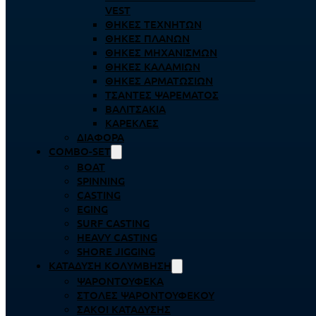
VEST
ΘΉΚΕΣ ΤΕΧΝΗΤΏΝ
ΘΉΚΕΣ ΠΛΆΝΩΝ
ΘΉΚΕΣ ΜΗΧΑΝΙΣΜΏΝ
ΘΉΚΕΣ ΚΑΛΑΜΙΏΝ
ΘΉΚΕΣ ΑΡΜΑΤΩΣΙΏΝ
ΤΣΆΝΤΕΣ ΨΑΡΈΜΑΤΟΣ
ΒΑΛΙΤΣΆΚΙΑ
ΚΑΡΈΚΛΕΣ
ΔΙΆΦΟΡΑ
COMBO-SET
BOAT
SPINNING
CASTING
EGING
SURF CASTING
HEAVY CASTING
SHORE JIGGING
ΚΑΤΆΔΥΣΗ ΚΟΛΎΜΒΗΣΗ
ΨΑΡΟΝΤΟΎΦΕΚΑ
ΣΤΟΛΈΣ ΨΑΡΟΝΤΟΎΦΕΚΟΥ
ΣΆΚΟΙ ΚΑΤΆΔΥΣΗΣ