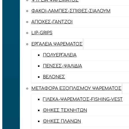
ΨΥΓΕΊΑ ΨΑΡΈΜΑΤΟΣ
ΦΑΚΟΊ-ΛΆΜΠΕΣ-ΣΠΊΘΕΣ-ΣΊΑΛΟΥΜ
ΑΠΌΧΕΣ-ΓΆΝΤΖΟΙ
LIP-GRIPS
EΡΓΑΛΕΊΑ ΨΑΡΈΜΑΤΟΣ
ΠΟΛΥΕΡΓΑΛΕΊΑ
ΠΈΝΣΕΣ-ΨΑΛΊΔΙΑ
ΒΕΛΌΝΕΣ
ΜΕΤΑΦΟΡΆ ΕΞΟΠΛΙΣΜΟΎ ΨΑΡΈΜΑΤΟΣ
ΓΙΛΈΚΑ-ΨΑΡΈΜΑΤΟΣ-FISHING-VEST
ΘΉΚΕΣ ΤΕΧΝΗΤΏΝ
ΘΉΚΕΣ ΠΛΆΝΩΝ