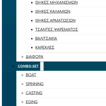
ΘΉΚΕΣ ΜΗΧΑΝΙΣΜΏΝ
ΘΉΚΕΣ ΚΑΛΑΜΙΏΝ
ΘΉΚΕΣ ΑΡΜΑΤΩΣΙΏΝ
ΤΣΆΝΤΕΣ ΨΑΡΈΜΑΤΟΣ
ΒΑΛΙΤΣΆΚΙΑ
ΚΑΡΈΚΛΕΣ
ΔΙΆΦΟΡΑ
COMBO-SET
BOAT
SPINNING
CASTING
EGING