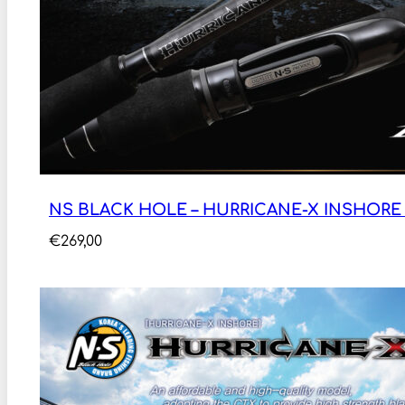
NS BLACK HOLE – HURRICANE-X INSHORE 2
€
269,00