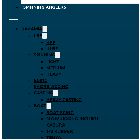
SPINNING ANGLERS
ΚΑΛΆΜΙΑ
LRF
HRF
ULRF
SPINNING
LIGHT
MEDIUM
HEAVY
EGING
SHORE JIGGING
CASTING
HEAVY CASTING
BOAT
BOAT EGING
SLOW JIGGING-INCHIKU-
KABURA
TAI RUBBER
TENYA