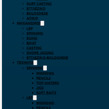
SURF CASTING
ΕΓΓΛΈΖΙΚΟ
BOLOGNESE
ΑΠΊΚΟ
ΜΗΧΑΝΙΣΜΟΊ
LRF
SPINNING
EGING
BOAT
CASTING
SHORE JIGGING
ΕΓΓΛΈΖΙΚΟ-BOLOGNESE
ΤΕΧΝΗΤΆ
SPINNING
MINNOWS
PENCILS
TOP WATERS
JIGS
SOFT BAITS
LRF
MINNOWS
PENCILS