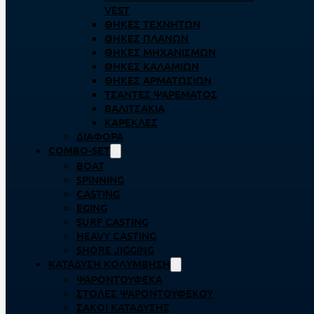
VEST
ΘΉΚΕΣ ΤΕΧΝΗΤΏΝ
ΘΉΚΕΣ ΠΛΆΝΩΝ
ΘΉΚΕΣ ΜΗΧΑΝΙΣΜΏΝ
ΘΉΚΕΣ ΚΑΛΑΜΙΏΝ
ΘΉΚΕΣ ΑΡΜΑΤΩΣΙΏΝ
ΤΣΆΝΤΕΣ ΨΑΡΈΜΑΤΟΣ
ΒΑΛΙΤΣΆΚΙΑ
ΚΑΡΈΚΛΕΣ
ΔΙΆΦΟΡΑ
COMBO-SET
BOAT
SPINNING
CASTING
EGING
SURF CASTING
HEAVY CASTING
SHORE JIGGING
ΚΑΤΆΔΥΣΗ ΚΟΛΎΜΒΗΣΗ
ΨΑΡΟΝΤΟΎΦΕΚΑ
ΣΤΟΛΈΣ ΨΑΡΟΝΤΟΎΦΕΚΟΥ
ΣΆΚΟΙ ΚΑΤΆΔΥΣΗΣ