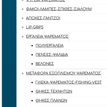
ΨΥΓΕΊΑ ΨΑΡΈΜΑΤΟΣ
ΦΑΚΟΊ-ΛΆΜΠΕΣ-ΣΠΊΘΕΣ-ΣΊΑΛΟΥΜ
ΑΠΌΧΕΣ-ΓΆΝΤΖΟΙ
LIP-GRIPS
EΡΓΑΛΕΊΑ ΨΑΡΈΜΑΤΟΣ
ΠΟΛΥΕΡΓΑΛΕΊΑ
ΠΈΝΣΕΣ-ΨΑΛΊΔΙΑ
ΒΕΛΌΝΕΣ
ΜΕΤΑΦΟΡΆ ΕΞΟΠΛΙΣΜΟΎ ΨΑΡΈΜΑΤΟΣ
ΓΙΛΈΚΑ-ΨΑΡΈΜΑΤΟΣ-FISHING-VEST
ΘΉΚΕΣ ΤΕΧΝΗΤΏΝ
ΘΉΚΕΣ ΠΛΆΝΩΝ