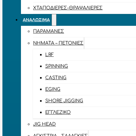
ΧΤΑΠΟΔΙΈΡΕΣ-ΘΡΑΨΑΛΙΈΡΕΣ
ΑΝΑΛΏΣΙΜΑ
ΠΑΡΑΜΆΝΕΣ
ΝΉΜΑΤΑ – ΠΕΤΟΝΙΈΣ
LRF
SPINNING
CASTING
EGING
SHORE JIGGING
ΕΓΓΛΈΖΙΚΟ
JIG HEAD