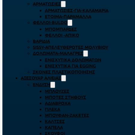
ΑΡΜΑΤΩΣΙΈΣ
ΑΡΜΑΤΩΣΙΈΣ-ΓΙΑ-ΚΑΛΑΜΆΡΙΑ
ΈΤΟΙΜΑ-ΠΑΡΆΜΑΛΛΑ
ΦΕΛΛΟΊ-BULDO
ΜΠΟΜΠΆΡΔΕΣ
ΦΕΛΛΟΊ -ΑΠΊΚΟ
ΒΑΡΊΔΙΑ
SISSY-ΑΠΕΛΕΥΘΕΡΟΤΈΣ ΜΟΛΥΒΙΟΎ
ΔΟΛΏΜΑΤΑ-ΜΑΛΆΓΡΕΣ
ΕΝΙΣΧΥΤΙΚΆ ΔΟΛΩΜΆΤΩΝ
ΕΝΙΣΧΥΤΙΚΆ ΓΙΑ EGGING
ΣΚΌΝΕΣ ΠΛΑΣΤΙΚΟΠΟΊΗΣΗΣ
ΑΞΕΣΟΥΆΡ ΑΛΙΕΊΑΣ
ΈΝΔΥΣΗ
ΜΠΛΟΎΖΕΣ
ΜΠΌΤΕΣ ΣΤΉΘΟΥΣ
ΑΔΙΆΒΡΟΧΑ
ΓΙΛΈΚΑ
ΜΠΟΥΦΆΝ-ΖΑΚΈΤΕΣ
ΚΆΛΤΣΕΣ
ΚΑΠΈΛΑ
ΣΚΟΎΦΟΙ