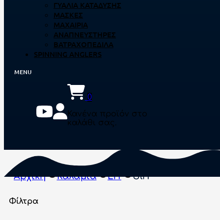
ΓΥΑΛΙΆ ΚΑΤΆΔΥΣΗΣ
ΜΆΣΚΕΣ
ΜΑΧΑΊΡΙΑ
ΑΝΑΠΝΕΥΣΤΉΡΕΣ
ΒΑΤΡΑΧΟΠΈΔΙΛΑ
SPINNING ANGLERS
0
Κανένα προϊόν στο
καλάθι σας.
Αρχική
Καλάμια
Lrf
Ulrf
Φίλτρα