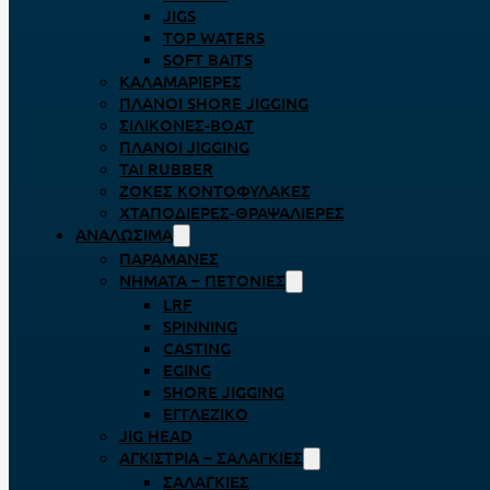
JIGS
TOP WATERS
SOFT BAITS
ΚΑΛΑΜΑΡΙΈΡΕΣ
ΠΛΆΝΟΙ SHORE JIGGING
ΣΙΛΙΚΌΝΕΣ-BOAT
ΠΛΆΝΟΙ JIGGING
TAI RUBBER
ΖΌΚΕΣ ΚΟΝΤΟΦΎΛΑΚΕΣ
ΧΤΑΠΟΔΙΈΡΕΣ-ΘΡΑΨΑΛΙΈΡΕΣ
ΑΝΑΛΏΣΙΜΑ
ΠΑΡΑΜΆΝΕΣ
ΝΉΜΑΤΑ – ΠΕΤΟΝΙΈΣ
LRF
SPINNING
CASTING
EGING
SHORE JIGGING
ΕΓΓΛΈΖΙΚΟ
JIG HEAD
ΑΓΚΊΣΤΡΙΑ – ΣΑΛΑΓΚΙΈΣ
ΣΑΛΑΓΚΙΈΣ