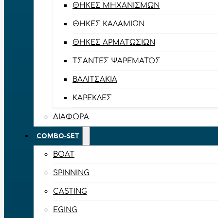
ΘΉΚΕΣ ΜΗΧΑΝΙΣΜΏΝ
ΘΉΚΕΣ ΚΑΛΑΜΙΏΝ
ΘΉΚΕΣ ΑΡΜΑΤΩΣΙΏΝ
ΤΣΆΝΤΕΣ ΨΑΡΈΜΑΤΟΣ
ΒΑΛΙΤΣΆΚΙΑ
ΚΑΡΈΚΛΕΣ
ΔΙΆΦΟΡΑ
COMBO-SET
BOAT
SPINNING
CASTING
EGING