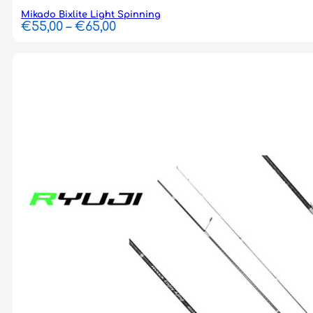
Mikado Bixlite Light Spinning
Price
€
55,00
–
€
65,00
range:
€55,00
through
€65,00