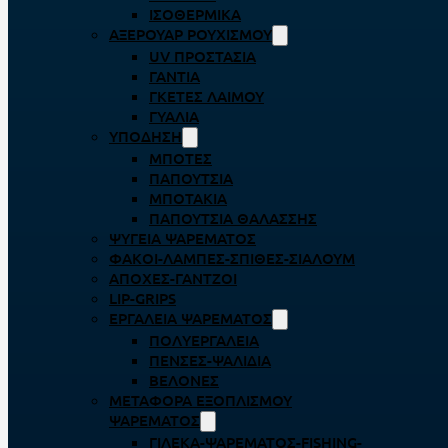
ΙΣΟΘΕΡΜΙΚΆ
ΑΞΕΡΟΥΆΡ ΡΟΥΧΙΣΜΟΎ
UV ΠΡΟΣΤΑΣΊΑ
ΓΆΝΤΙΑ
ΓΚΈΤΕΣ ΛΑΊΜΟΥ
ΓΥΑΛΙΆ
ΥΠΌΔΗΣΗ
ΜΠΌΤΕΣ
ΠΑΠΟΎΤΣΙΑ
ΜΠΟΤΆΚΙΑ
ΠΑΠΟΎΤΣΙΑ ΘΑΛΆΣΣΗΣ
ΨΥΓΕΊΑ ΨΑΡΈΜΑΤΟΣ
ΦΑΚΟΊ-ΛΆΜΠΕΣ-ΣΠΊΘΕΣ-ΣΊΑΛΟΥΜ
ΑΠΌΧΕΣ-ΓΆΝΤΖΟΙ
LIP-GRIPS
EΡΓΑΛΕΊΑ ΨΑΡΈΜΑΤΟΣ
ΠΟΛΥΕΡΓΑΛΕΊΑ
ΠΈΝΣΕΣ-ΨΑΛΊΔΙΑ
ΒΕΛΌΝΕΣ
ΜΕΤΑΦΟΡΆ ΕΞΟΠΛΙΣΜΟΎ
ΨΑΡΈΜΑΤΟΣ
ΓΙΛΈΚΑ-ΨΑΡΈΜΑΤΟΣ-FISHING-