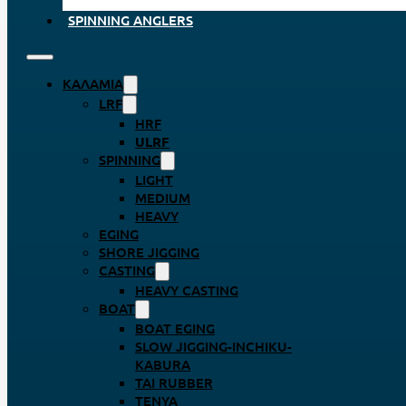
SPINNING ANGLERS
ΚΑΛΆΜΙΑ
LRF
HRF
ULRF
SPINNING
LIGHT
MEDIUM
HEAVY
EGING
SHORE JIGGING
CASTING
HEAVY CASTING
BOAT
BOAT EGING
SLOW JIGGING-INCHIKU-
KABURA
TAI RUBBER
TENYA