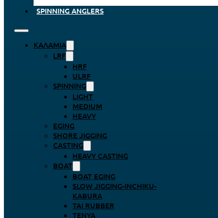
SPINNING ANGLERS
ΚΑΛΆΜΙΑ
LRF
HRF
ULRF
SPINNING
LIGHT
MEDIUM
HEAVY
EGING
SHORE JIGGING
CASTING
HEAVY CASTING
BOAT
BOAT EGING
SLOW JIGGING-INCHIKU-
KABURA
TAI RUBBER
TENYA