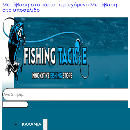
Μετάβαση στο κύριο περιεχόμενο
Μετάβαση
στο υποσέλιδο
Αναζήτηση
ΚΑΛΆΜΙΑ