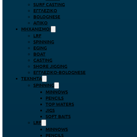
SURF CASTING
ΕΓΓΛΈΖΙΚΟ
BOLOGNESE
ΑΠΊΚΟ
ΜΗΧΑΝΙΣΜΟΊ
LRF
SPINNING
EGING
BOAT
CASTING
SHORE JIGGING
ΕΓΓΛΈΖΙΚΟ-BOLOGNESE
ΤΕΧΝΗΤΆ
SPINNING
MINNOWS
PENCILS
TOP WATERS
JIGS
SOFT BAITS
LRF
MINNOWS
PENCILS