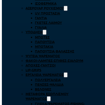
ΙΣΟΘΕΡΜΙΚΆ
ΑΞΕΡΟΥΆΡ ΡΟΥΧΙΣΜΟΎ
UV ΠΡΟΣΤΑΣΊΑ
ΓΆΝΤΙΑ
ΓΚΈΤΕΣ ΛΑΊΜΟΥ
ΓΥΑΛΙΆ
ΥΠΌΔΗΣΗ
ΜΠΌΤΕΣ
ΠΑΠΟΎΤΣΙΑ
ΜΠΟΤΆΚΙΑ
ΠΑΠΟΎΤΣΙΑ ΘΑΛΆΣΣΗΣ
ΨΥΓΕΊΑ ΨΑΡΈΜΑΤΟΣ
ΦΑΚΟΊ-ΛΆΜΠΕΣ-ΣΠΊΘΕΣ-ΣΊΑΛΟΥΜ
ΑΠΌΧΕΣ-ΓΆΝΤΖΟΙ
LIP-GRIPS
EΡΓΑΛΕΊΑ ΨΑΡΈΜΑΤΟΣ
ΠΟΛΥΕΡΓΑΛΕΊΑ
ΠΈΝΣΕΣ-ΨΑΛΊΔΙΑ
ΒΕΛΌΝΕΣ
ΜΕΤΑΦΟΡΆ ΕΞΟΠΛΙΣΜΟΎ
ΨΑΡΈΜΑΤΟΣ
ΓΙΛΈΚΑ-ΨΑΡΈΜΑΤΟΣ-FISHING-