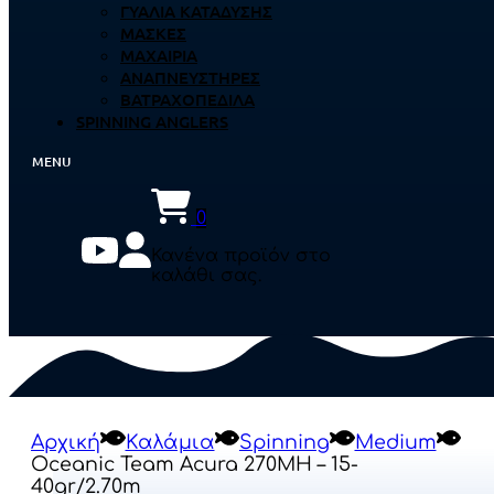
ΓΥΑΛΙΆ ΚΑΤΆΔΥΣΗΣ
ΜΆΣΚΕΣ
ΜΑΧΑΊΡΙΑ
ΑΝΑΠΝΕΥΣΤΉΡΕΣ
ΒΑΤΡΑΧΟΠΈΔΙΛΑ
SPINNING ANGLERS
0
Κανένα προϊόν στο
καλάθι σας.
Αρχική
Καλάμια
Spinning
Medium
Oceanic Team Acura 270MH – 15-
40gr/2.70m