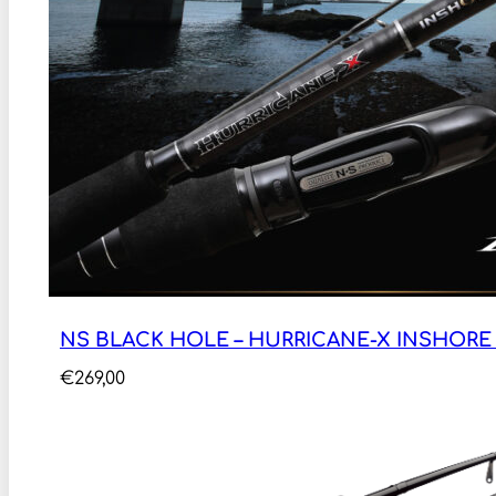
NS BLACK HOLE – HURRICANE-X INSHORE 2
€
269,00