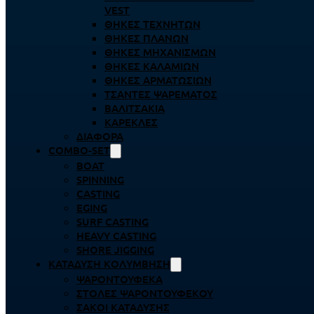
VEST
ΘΉΚΕΣ ΤΕΧΝΗΤΏΝ
ΘΉΚΕΣ ΠΛΆΝΩΝ
ΘΉΚΕΣ ΜΗΧΑΝΙΣΜΏΝ
ΘΉΚΕΣ ΚΑΛΑΜΙΏΝ
ΘΉΚΕΣ ΑΡΜΑΤΩΣΙΏΝ
ΤΣΆΝΤΕΣ ΨΑΡΈΜΑΤΟΣ
ΒΑΛΙΤΣΆΚΙΑ
ΚΑΡΈΚΛΕΣ
ΔΙΆΦΟΡΑ
COMBO-SET
BOAT
SPINNING
CASTING
EGING
SURF CASTING
HEAVY CASTING
SHORE JIGGING
ΚΑΤΆΔΥΣΗ ΚΟΛΎΜΒΗΣΗ
ΨΑΡΟΝΤΟΎΦΕΚΑ
ΣΤΟΛΈΣ ΨΑΡΟΝΤΟΎΦΕΚΟΥ
ΣΆΚΟΙ ΚΑΤΆΔΥΣΗΣ