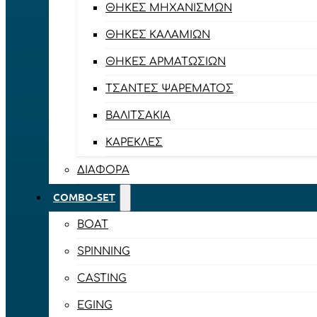
ΘΉΚΕΣ ΜΗΧΑΝΙΣΜΏΝ
ΘΉΚΕΣ ΚΑΛΑΜΙΏΝ
ΘΉΚΕΣ ΑΡΜΑΤΩΣΙΏΝ
ΤΣΆΝΤΕΣ ΨΑΡΈΜΑΤΟΣ
ΒΑΛΙΤΣΆΚΙΑ
ΚΑΡΈΚΛΕΣ
ΔΙΆΦΟΡΑ
COMBO-SET
BOAT
SPINNING
CASTING
EGING