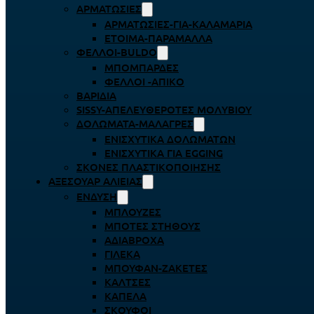
ΑΡΜΑΤΩΣΙΈΣ
ΑΡΜΑΤΩΣΙΈΣ-ΓΙΑ-ΚΑΛΑΜΆΡΙΑ
ΈΤΟΙΜΑ-ΠΑΡΆΜΑΛΛΑ
ΦΕΛΛΟΊ-BULDO
ΜΠΟΜΠΆΡΔΕΣ
ΦΕΛΛΟΊ -ΑΠΊΚΟ
ΒΑΡΊΔΙΑ
SISSY-ΑΠΕΛΕΥΘΕΡΟΤΈΣ ΜΟΛΥΒΙΟΎ
ΔΟΛΏΜΑΤΑ-ΜΑΛΆΓΡΕΣ
ΕΝΙΣΧΥΤΙΚΆ ΔΟΛΩΜΆΤΩΝ
ΕΝΙΣΧΥΤΙΚΆ ΓΙΑ EGGING
ΣΚΌΝΕΣ ΠΛΑΣΤΙΚΟΠΟΊΗΣΗΣ
ΑΞΕΣΟΥΆΡ ΑΛΙΕΊΑΣ
ΈΝΔΥΣΗ
ΜΠΛΟΎΖΕΣ
ΜΠΌΤΕΣ ΣΤΉΘΟΥΣ
ΑΔΙΆΒΡΟΧΑ
ΓΙΛΈΚΑ
ΜΠΟΥΦΆΝ-ΖΑΚΈΤΕΣ
ΚΆΛΤΣΕΣ
ΚΑΠΈΛΑ
ΣΚΟΎΦΟΙ