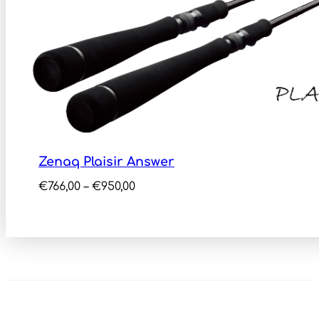
Zenaq Plaisir Answer
Price
€
766,00
–
€
950,00
range:
€766,00
through
€950,00