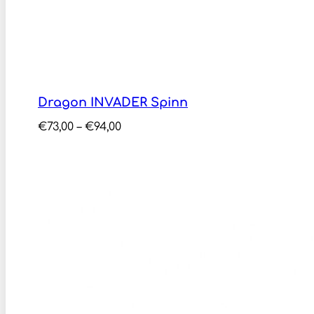
Dragon INVADER Spinn
Price
€
73,00
–
€
94,00
range:
€73,00
through
€94,00