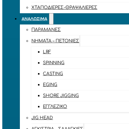
ΧΤΑΠΟΔΙΈΡΕΣ-ΘΡΑΨΑΛΙΈΡΕΣ
ΑΝΑΛΏΣΙΜΑ
ΠΑΡΑΜΆΝΕΣ
ΝΉΜΑΤΑ – ΠΕΤΟΝΙΈΣ
LRF
SPINNING
CASTING
EGING
SHORE JIGGING
ΕΓΓΛΈΖΙΚΟ
JIG HEAD