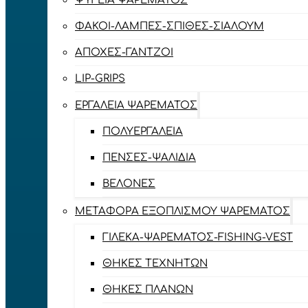
ΨΥΓΕΊΑ ΨΑΡΈΜΑΤΟΣ
ΦΑΚΟΊ-ΛΆΜΠΕΣ-ΣΠΊΘΕΣ-ΣΊΑΛΟΥΜ
ΑΠΌΧΕΣ-ΓΆΝΤΖΟΙ
LIP-GRIPS
EΡΓΑΛΕΊΑ ΨΑΡΈΜΑΤΟΣ
ΠΟΛΥΕΡΓΑΛΕΊΑ
ΠΈΝΣΕΣ-ΨΑΛΊΔΙΑ
ΒΕΛΌΝΕΣ
ΜΕΤΑΦΟΡΆ ΕΞΟΠΛΙΣΜΟΎ ΨΑΡΈΜΑΤΟΣ
ΓΙΛΈΚΑ-ΨΑΡΈΜΑΤΟΣ-FISHING-VEST
ΘΉΚΕΣ ΤΕΧΝΗΤΏΝ
ΘΉΚΕΣ ΠΛΆΝΩΝ