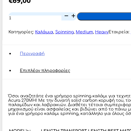
Oceanic
Team
Acura
270MH
Κατηγορίες:
Καλάμια
,
Spinning
,
Medium
,
Heavy
Εταιρεία:
-
15-
40gr/2.70m
ποσότητα
Περιγραφή
Επιπλέον πληροφορίες
Όσοι αναζητάτε ένα γρήγορο spinning καλάμι για τεχνη
Acura 270MH! Με την δυνατή solid carbon κορυφή του, το
παλαμίδων και λαβρακιών. Διαθέτει τέτοια συμπεριφορά
μηχανισμού είναι ασφαλείας και βιδώνει από το πάνω μέ
για ένα γρήγορο καλάμι spinning, κατάλληλο για όλους όσ