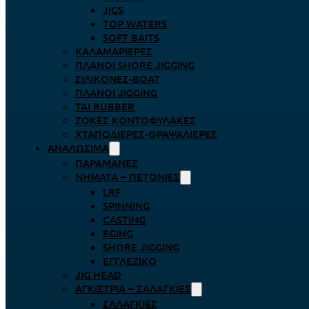
JIGS
TOP WATERS
SOFT BAITS
ΚΑΛΑΜΑΡΙΈΡΕΣ
ΠΛΆΝΟΙ SHORE JIGGING
ΣΙΛΙΚΌΝΕΣ-BOAT
ΠΛΆΝΟΙ JIGGING
TAI RUBBER
ΖΌΚΕΣ ΚΟΝΤΟΦΎΛΑΚΕΣ
ΧΤΑΠΟΔΙΈΡΕΣ-ΘΡΑΨΑΛΙΈΡΕΣ
ΑΝΑΛΏΣΙΜΑ
ΠΑΡΑΜΆΝΕΣ
ΝΉΜΑΤΑ – ΠΕΤΟΝΙΈΣ
LRF
SPINNING
CASTING
EGING
SHORE JIGGING
ΕΓΓΛΈΖΙΚΟ
JIG HEAD
ΑΓΚΊΣΤΡΙΑ – ΣΑΛΑΓΚΙΈΣ
ΣΑΛΑΓΚΙΈΣ