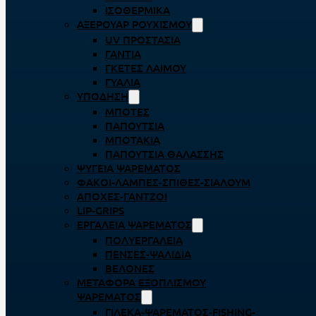
ΙΣΟΘΕΡΜΙΚΆ
ΑΞΕΡΟΥΆΡ ΡΟΥΧΙΣΜΟΎ
UV ΠΡΟΣΤΑΣΊΑ
ΓΆΝΤΙΑ
ΓΚΈΤΕΣ ΛΑΊΜΟΥ
ΓΥΑΛΙΆ
ΥΠΌΔΗΣΗ
ΜΠΌΤΕΣ
ΠΑΠΟΎΤΣΙΑ
ΜΠΟΤΆΚΙΑ
ΠΑΠΟΎΤΣΙΑ ΘΑΛΆΣΣΗΣ
ΨΥΓΕΊΑ ΨΑΡΈΜΑΤΟΣ
ΦΑΚΟΊ-ΛΆΜΠΕΣ-ΣΠΊΘΕΣ-ΣΊΑΛΟΥΜ
ΑΠΌΧΕΣ-ΓΆΝΤΖΟΙ
LIP-GRIPS
EΡΓΑΛΕΊΑ ΨΑΡΈΜΑΤΟΣ
ΠΟΛΥΕΡΓΑΛΕΊΑ
ΠΈΝΣΕΣ-ΨΑΛΊΔΙΑ
ΒΕΛΌΝΕΣ
ΜΕΤΑΦΟΡΆ ΕΞΟΠΛΙΣΜΟΎ
ΨΑΡΈΜΑΤΟΣ
ΓΙΛΈΚΑ-ΨΑΡΈΜΑΤΟΣ-FISHING-