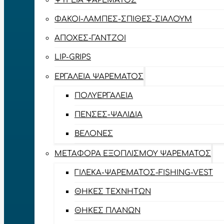
ΨΥΓΕΊΑ ΨΑΡΈΜΑΤΟΣ
ΦΑΚΟΊ-ΛΆΜΠΕΣ-ΣΠΊΘΕΣ-ΣΊΑΛΟΥΜ
ΑΠΌΧΕΣ-ΓΆΝΤΖΟΙ
LIP-GRIPS
EΡΓΑΛΕΊΑ ΨΑΡΈΜΑΤΟΣ
ΠΟΛΥΕΡΓΑΛΕΊΑ
ΠΈΝΣΕΣ-ΨΑΛΊΔΙΑ
ΒΕΛΌΝΕΣ
ΜΕΤΑΦΟΡΆ ΕΞΟΠΛΙΣΜΟΎ ΨΑΡΈΜΑΤΟΣ
ΓΙΛΈΚΑ-ΨΑΡΈΜΑΤΟΣ-FISHING-VEST
ΘΉΚΕΣ ΤΕΧΝΗΤΏΝ
ΘΉΚΕΣ ΠΛΆΝΩΝ