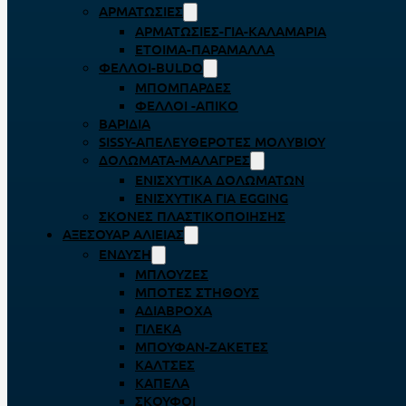
ΑΡΜΑΤΩΣΙΈΣ
ΑΡΜΑΤΩΣΙΈΣ-ΓΙΑ-ΚΑΛΑΜΆΡΙΑ
ΈΤΟΙΜΑ-ΠΑΡΆΜΑΛΛΑ
ΦΕΛΛΟΊ-BULDO
ΜΠΟΜΠΆΡΔΕΣ
ΦΕΛΛΟΊ -ΑΠΊΚΟ
ΒΑΡΊΔΙΑ
SISSY-ΑΠΕΛΕΥΘΕΡΟΤΈΣ ΜΟΛΥΒΙΟΎ
ΔΟΛΏΜΑΤΑ-ΜΑΛΆΓΡΕΣ
ΕΝΙΣΧΥΤΙΚΆ ΔΟΛΩΜΆΤΩΝ
ΕΝΙΣΧΥΤΙΚΆ ΓΙΑ EGGING
ΣΚΌΝΕΣ ΠΛΑΣΤΙΚΟΠΟΊΗΣΗΣ
ΑΞΕΣΟΥΆΡ ΑΛΙΕΊΑΣ
ΈΝΔΥΣΗ
ΜΠΛΟΎΖΕΣ
ΜΠΌΤΕΣ ΣΤΉΘΟΥΣ
ΑΔΙΆΒΡΟΧΑ
ΓΙΛΈΚΑ
ΜΠΟΥΦΆΝ-ΖΑΚΈΤΕΣ
ΚΆΛΤΣΕΣ
ΚΑΠΈΛΑ
ΣΚΟΎΦΟΙ