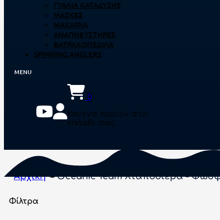
ΓΥΑΛΙΆ ΚΑΤΆΔΥΣΗΣ
ΜΆΣΚΕΣ
ΜΑΧΑΊΡΙΑ
ΑΝΑΠΝΕΥΣΤΉΡΕΣ
ΒΑΤΡΑΧΟΠΈΔΙΛΑ
SPINNING ANGLERS
0
Κανένα προϊόν στο
καλάθι σας.
Αρχική
Oceanic Team Χταποδιέρα - Φωσφ
Φίλτρα