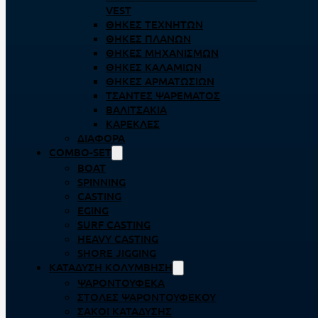
VEST
ΘΉΚΕΣ ΤΕΧΝΗΤΏΝ
ΘΉΚΕΣ ΠΛΆΝΩΝ
ΘΉΚΕΣ ΜΗΧΑΝΙΣΜΏΝ
ΘΉΚΕΣ ΚΑΛΑΜΙΏΝ
ΘΉΚΕΣ ΑΡΜΑΤΩΣΙΏΝ
ΤΣΆΝΤΕΣ ΨΑΡΈΜΑΤΟΣ
ΒΑΛΙΤΣΆΚΙΑ
ΚΑΡΈΚΛΕΣ
ΔΙΆΦΟΡΑ
COMBO-SET
BOAT
SPINNING
CASTING
EGING
SURF CASTING
HEAVY CASTING
SHORE JIGGING
ΚΑΤΆΔΥΣΗ ΚΟΛΎΜΒΗΣΗ
ΨΑΡΟΝΤΟΎΦΕΚΑ
ΣΤΟΛΈΣ ΨΑΡΟΝΤΟΎΦΕΚΟΥ
ΣΆΚΟΙ ΚΑΤΆΔΥΣΗΣ