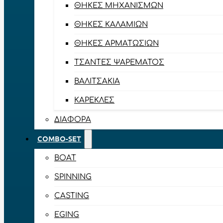
ΘΉΚΕΣ ΜΗΧΑΝΙΣΜΏΝ
ΘΉΚΕΣ ΚΑΛΑΜΙΏΝ
ΘΉΚΕΣ ΑΡΜΑΤΩΣΙΏΝ
ΤΣΆΝΤΕΣ ΨΑΡΈΜΑΤΟΣ
ΒΑΛΙΤΣΆΚΙΑ
ΚΑΡΈΚΛΕΣ
ΔΙΆΦΟΡΑ
COMBO-SET
BOAT
SPINNING
CASTING
EGING