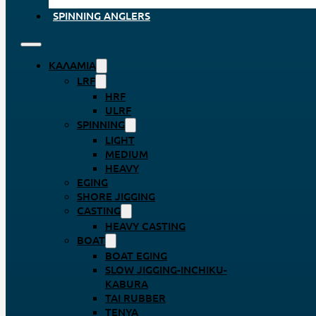
SPINNING ANGLERS
ΚΑΛΆΜΙΑ
LRF
HRF
ULRF
SPINNING
LIGHT
MEDIUM
HEAVY
EGING
SHORE JIGGING
CASTING
HEAVY CASTING
BOAT
BOAT EGING
SLOW JIGGING-INCHIKU-
KABURA
TAI RUBBER
TENYA