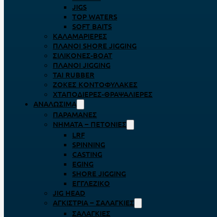
JIGS
TOP WATERS
SOFT BAITS
ΚΑΛΑΜΑΡΙΈΡΕΣ
ΠΛΆΝΟΙ SHORE JIGGING
ΣΙΛΙΚΌΝΕΣ-BOAT
ΠΛΆΝΟΙ JIGGING
TAI RUBBER
ΖΌΚΕΣ ΚΟΝΤΟΦΎΛΑΚΕΣ
ΧΤΑΠΟΔΙΈΡΕΣ-ΘΡΑΨΑΛΙΈΡΕΣ
ΑΝΑΛΏΣΙΜΑ
ΠΑΡΑΜΆΝΕΣ
ΝΉΜΑΤΑ – ΠΕΤΟΝΙΈΣ
LRF
SPINNING
CASTING
EGING
SHORE JIGGING
ΕΓΓΛΈΖΙΚΟ
JIG HEAD
ΑΓΚΊΣΤΡΙΑ – ΣΑΛΑΓΚΙΈΣ
ΣΑΛΑΓΚΙΈΣ