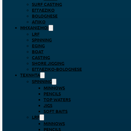
SURF CASTING
ΕΓΓΛΈΖΙΚΟ
BOLOGNESE
ΑΠΊΚΟ
ΜΗΧΑΝΙΣΜΟΊ
LRF
SPINNING
EGING
BOAT
CASTING
SHORE JIGGING
ΕΓΓΛΈΖΙΚΟ-BOLOGNESE
ΤΕΧΝΗΤΆ
SPINNING
MINNOWS
PENCILS
TOP WATERS
JIGS
SOFT BAITS
LRF
MINNOWS
PENCILS