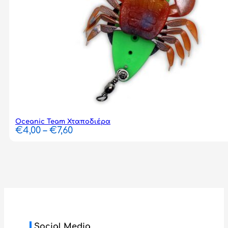
Oceanic Team Χταποδιέρα
Price
€
4,00
–
€
7,60
range:
€4,00
through
€7,60
Social Media