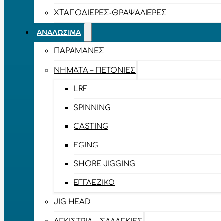
ΧΤΑΠΟΔΙΈΡΕΣ-ΘΡΑΨΑΛΙΈΡΕΣ
ΑΝΑΛΏΣΙΜΑ
ΠΑΡΑΜΆΝΕΣ
ΝΉΜΑΤΑ – ΠΕΤΟΝΙΈΣ
LRF
SPINNING
CASTING
EGING
SHORE JIGGING
ΕΓΓΛΈΖΙΚΟ
JIG HEAD