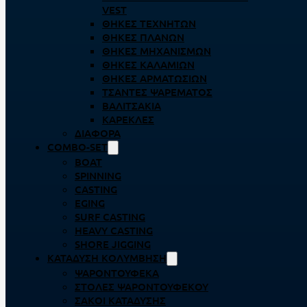
VEST
ΘΉΚΕΣ ΤΕΧΝΗΤΏΝ
ΘΉΚΕΣ ΠΛΆΝΩΝ
ΘΉΚΕΣ ΜΗΧΑΝΙΣΜΏΝ
ΘΉΚΕΣ ΚΑΛΑΜΙΏΝ
ΘΉΚΕΣ ΑΡΜΑΤΩΣΙΏΝ
ΤΣΆΝΤΕΣ ΨΑΡΈΜΑΤΟΣ
ΒΑΛΙΤΣΆΚΙΑ
ΚΑΡΈΚΛΕΣ
ΔΙΆΦΟΡΑ
COMBO-SET
BOAT
SPINNING
CASTING
EGING
SURF CASTING
HEAVY CASTING
SHORE JIGGING
ΚΑΤΆΔΥΣΗ ΚΟΛΎΜΒΗΣΗ
ΨΑΡΟΝΤΟΎΦΕΚΑ
ΣΤΟΛΈΣ ΨΑΡΟΝΤΟΎΦΕΚΟΥ
ΣΆΚΟΙ ΚΑΤΆΔΥΣΗΣ