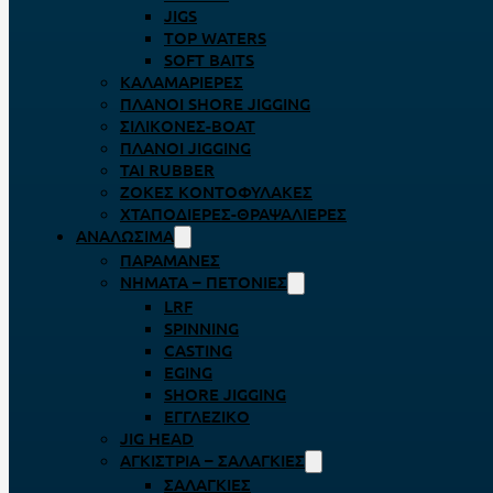
JIGS
TOP WATERS
SOFT BAITS
ΚΑΛΑΜΑΡΙΈΡΕΣ
ΠΛΆΝΟΙ SHORE JIGGING
ΣΙΛΙΚΌΝΕΣ-BOAT
ΠΛΆΝΟΙ JIGGING
TAI RUBBER
ΖΌΚΕΣ ΚΟΝΤΟΦΎΛΑΚΕΣ
ΧΤΑΠΟΔΙΈΡΕΣ-ΘΡΑΨΑΛΙΈΡΕΣ
ΑΝΑΛΏΣΙΜΑ
ΠΑΡΑΜΆΝΕΣ
ΝΉΜΑΤΑ – ΠΕΤΟΝΙΈΣ
LRF
SPINNING
CASTING
EGING
SHORE JIGGING
ΕΓΓΛΈΖΙΚΟ
JIG HEAD
ΑΓΚΊΣΤΡΙΑ – ΣΑΛΑΓΚΙΈΣ
ΣΑΛΑΓΚΙΈΣ