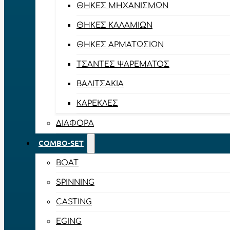
ΘΉΚΕΣ ΜΗΧΑΝΙΣΜΏΝ
ΘΉΚΕΣ ΚΑΛΑΜΙΏΝ
ΘΉΚΕΣ ΑΡΜΑΤΩΣΙΏΝ
ΤΣΆΝΤΕΣ ΨΑΡΈΜΑΤΟΣ
ΒΑΛΙΤΣΆΚΙΑ
ΚΑΡΈΚΛΕΣ
ΔΙΆΦΟΡΑ
COMBO-SET
BOAT
SPINNING
CASTING
EGING