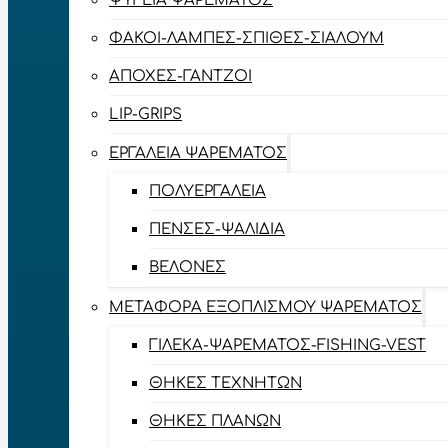
ΨΥΓΕΊΑ ΨΑΡΈΜΑΤΟΣ
ΦΑΚΟΊ-ΛΆΜΠΕΣ-ΣΠΊΘΕΣ-ΣΊΑΛΟΥΜ
ΑΠΌΧΕΣ-ΓΆΝΤΖΟΙ
LIP-GRIPS
EΡΓΑΛΕΊΑ ΨΑΡΈΜΑΤΟΣ
ΠΟΛΥΕΡΓΑΛΕΊΑ
ΠΈΝΣΕΣ-ΨΑΛΊΔΙΑ
ΒΕΛΌΝΕΣ
ΜΕΤΑΦΟΡΆ ΕΞΟΠΛΙΣΜΟΎ ΨΑΡΈΜΑΤΟΣ
ΓΙΛΈΚΑ-ΨΑΡΈΜΑΤΟΣ-FISHING-VEST
ΘΉΚΕΣ ΤΕΧΝΗΤΏΝ
ΘΉΚΕΣ ΠΛΆΝΩΝ