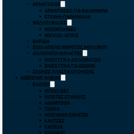
ΑΡΜΑΤΩΣΙΈΣ
ΑΡΜΑΤΩΣΙΈΣ-ΓΙΑ-ΚΑΛΑΜΆΡΙΑ
ΈΤΟΙΜΑ-ΠΑΡΆΜΑΛΛΑ
ΦΕΛΛΟΊ-BULDO
ΜΠΟΜΠΆΡΔΕΣ
ΦΕΛΛΟΊ -ΑΠΊΚΟ
ΒΑΡΊΔΙΑ
SISSY-ΑΠΕΛΕΥΘΕΡΟΤΈΣ ΜΟΛΥΒΙΟΎ
ΔΟΛΏΜΑΤΑ-ΜΑΛΆΓΡΕΣ
ΕΝΙΣΧΥΤΙΚΆ ΔΟΛΩΜΆΤΩΝ
ΕΝΙΣΧΥΤΙΚΆ ΓΙΑ EGGING
ΣΚΌΝΕΣ ΠΛΑΣΤΙΚΟΠΟΊΗΣΗΣ
ΑΞΕΣΟΥΆΡ ΑΛΙΕΊΑΣ
ΈΝΔΥΣΗ
ΜΠΛΟΎΖΕΣ
ΜΠΌΤΕΣ ΣΤΉΘΟΥΣ
ΑΔΙΆΒΡΟΧΑ
ΓΙΛΈΚΑ
ΜΠΟΥΦΆΝ-ΖΑΚΈΤΕΣ
ΚΆΛΤΣΕΣ
ΚΑΠΈΛΑ
ΣΚΟΎΦΟΙ