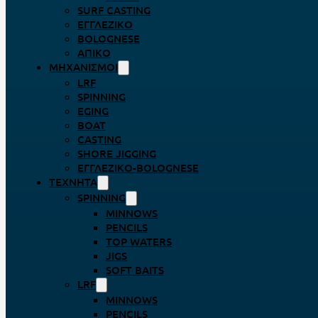
SURF CASTING
ΕΓΓΛΈΖΙΚΟ
BOLOGNESE
ΑΠΊΚΟ
ΜΗΧΑΝΙΣΜΟΊ
LRF
SPINNING
EGING
BOAT
CASTING
SHORE JIGGING
ΕΓΓΛΈΖΙΚΟ-BOLOGNESE
ΤΕΧΝΗΤΆ
SPINNING
MINNOWS
PENCILS
TOP WATERS
JIGS
SOFT BAITS
LRF
MINNOWS
PENCILS