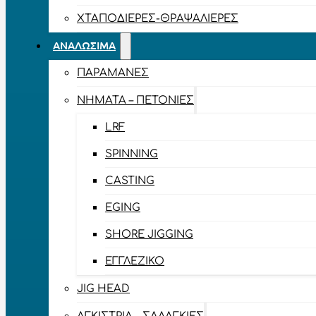
ΧΤΑΠΟΔΙΈΡΕΣ-ΘΡΑΨΑΛΙΈΡΕΣ
ΑΝΑΛΏΣΙΜΑ
ΠΑΡΑΜΆΝΕΣ
ΝΉΜΑΤΑ – ΠΕΤΟΝΙΈΣ
LRF
SPINNING
CASTING
EGING
SHORE JIGGING
ΕΓΓΛΈΖΙΚΟ
JIG HEAD