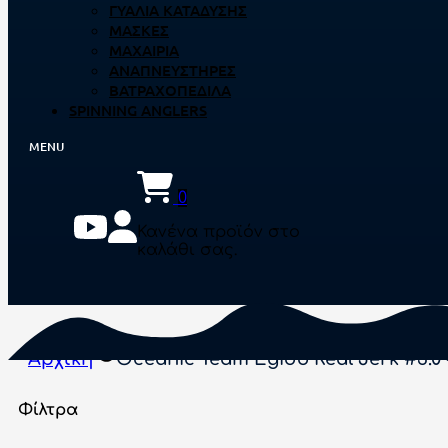
ΓΥΑΛΙΆ ΚΑΤΆΔΥΣΗΣ
ΜΆΣΚΕΣ
ΜΑΧΑΊΡΙΑ
ΑΝΑΠΝΕΥΣΤΉΡΕΣ
ΒΑΤΡΑΧΟΠΈΔΙΛΑ
SPINNING ANGLERS
0
Κανένα προϊόν στο
καλάθι σας.
Αρχική
Oceanic Team Egido Real Jerk #3.0
Φίλτρα