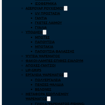
ΙΣΟΘΕΡΜΙΚΆ
ΑΞΕΡΟΥΆΡ ΡΟΥΧΙΣΜΟΎ
UV ΠΡΟΣΤΑΣΊΑ
ΓΆΝΤΙΑ
ΓΚΈΤΕΣ ΛΑΊΜΟΥ
ΓΥΑΛΙΆ
ΥΠΌΔΗΣΗ
ΜΠΌΤΕΣ
ΠΑΠΟΎΤΣΙΑ
ΜΠΟΤΆΚΙΑ
ΠΑΠΟΎΤΣΙΑ ΘΑΛΆΣΣΗΣ
ΨΥΓΕΊΑ ΨΑΡΈΜΑΤΟΣ
ΦΑΚΟΊ-ΛΆΜΠΕΣ-ΣΠΊΘΕΣ-ΣΊΑΛΟΥΜ
ΑΠΌΧΕΣ-ΓΆΝΤΖΟΙ
LIP-GRIPS
EΡΓΑΛΕΊΑ ΨΑΡΈΜΑΤΟΣ
ΠΟΛΥΕΡΓΑΛΕΊΑ
ΠΈΝΣΕΣ-ΨΑΛΊΔΙΑ
ΒΕΛΌΝΕΣ
ΜΕΤΑΦΟΡΆ ΕΞΟΠΛΙΣΜΟΎ
ΨΑΡΈΜΑΤΟΣ
ΓΙΛΈΚΑ-ΨΑΡΈΜΑΤΟΣ-FISHING-