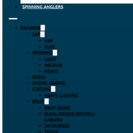
SPINNING ANGLERS
ΚΑΛΆΜΙΑ
LRF
HRF
ULRF
SPINNING
LIGHT
MEDIUM
HEAVY
EGING
SHORE JIGGING
CASTING
HEAVY CASTING
BOAT
BOAT EGING
SLOW JIGGING-INCHIKU-
KABURA
TAI RUBBER
TENYA