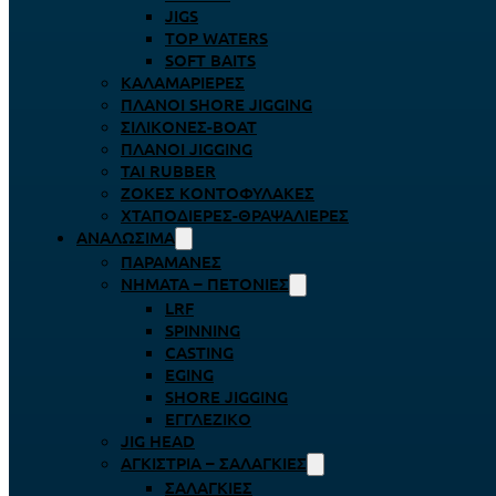
JIGS
TOP WATERS
SOFT BAITS
ΚΑΛΑΜΑΡΙΈΡΕΣ
ΠΛΆΝΟΙ SHORE JIGGING
ΣΙΛΙΚΌΝΕΣ-BOAT
ΠΛΆΝΟΙ JIGGING
TAI RUBBER
ΖΌΚΕΣ ΚΟΝΤΟΦΎΛΑΚΕΣ
ΧΤΑΠΟΔΙΈΡΕΣ-ΘΡΑΨΑΛΙΈΡΕΣ
ΑΝΑΛΏΣΙΜΑ
ΠΑΡΑΜΆΝΕΣ
ΝΉΜΑΤΑ – ΠΕΤΟΝΙΈΣ
LRF
SPINNING
CASTING
EGING
SHORE JIGGING
ΕΓΓΛΈΖΙΚΟ
JIG HEAD
ΑΓΚΊΣΤΡΙΑ – ΣΑΛΑΓΚΙΈΣ
ΣΑΛΑΓΚΙΈΣ