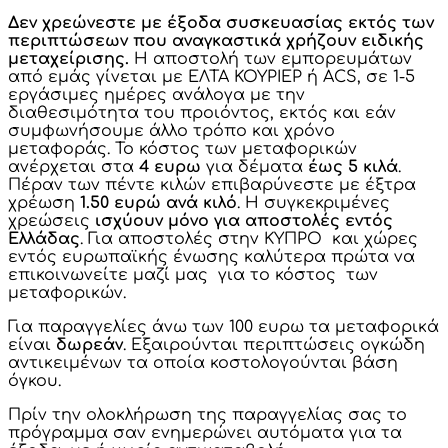
Δεν χρεώνεστε με έξοδα συσκευασίας εκτός των
περιπτώσεων που αναγκαστικά χρήζουν ειδικής
μεταχείρισης.
Η αποστολή των εμπορευμάτων
από εμάς γίνεται με ΕΛΤΑ ΚΟΥΡΙΕΡ ή ACS, σε 1-5
εργάσιμες ημέρες ανάλογα με την
διαθεσιμότητα του προιόντος, εκτός και εάν
συμφωνήσουμε άλλο τρόπο και χρόνο
μεταφοράς. Το κόστος των μεταφορικών
ανέρχεται στα
4 ευρω
για δέματα
έως 5 κιλά
.
Πέραν των πέντε κιλών επιβαρύνεστε με έξτρα
χρέωση
1.50 ευρώ ανά κιλό
. Η συγκεκριμένες
χρεώσεις
ισχύουν μόνο για αποστολές εντός
Ελλάδας
. Για αποστολές στην ΚΥΠΡΟ και χώρες
εντός ευρωπαϊκής ένωσης καλύτερα πρώτα να
επικοινωνείτε μαζί μας για το κόστος των
μεταφορικών.
Για παραγγελίες άνω των 100 ευρω τα μεταφορικά
είναι
δωρεάν
. Εξαιρούνται περιπτώσεις ογκώδη
αντικειμένων τα οποία κοστολογούνται βάση
όγκου.
Πρίν την ολοκλήρωση της παραγγελίας σας το
πρόγραμμα σαν ενημερώνει αυτόματα για τα