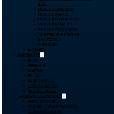
VEST
ΘΉΚΕΣ ΤΕΧΝΗΤΏΝ
ΘΉΚΕΣ ΠΛΆΝΩΝ
ΘΉΚΕΣ ΜΗΧΑΝΙΣΜΏΝ
ΘΉΚΕΣ ΚΑΛΑΜΙΏΝ
ΘΉΚΕΣ ΑΡΜΑΤΩΣΙΏΝ
ΤΣΆΝΤΕΣ ΨΑΡΈΜΑΤΟΣ
ΒΑΛΙΤΣΆΚΙΑ
ΚΑΡΈΚΛΕΣ
ΔΙΆΦΟΡΑ
COMBO-SET
BOAT
SPINNING
CASTING
EGING
SURF CASTING
HEAVY CASTING
SHORE JIGGING
ΚΑΤΆΔΥΣΗ ΚΟΛΎΜΒΗΣΗ
ΨΑΡΟΝΤΟΎΦΕΚΑ
ΣΤΟΛΈΣ ΨΑΡΟΝΤΟΎΦΕΚΟΥ
ΣΆΚΟΙ ΚΑΤΆΔΥΣΗΣ