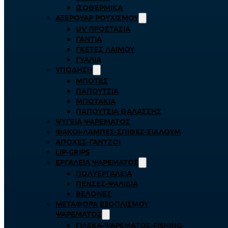
ΙΣΟΘΕΡΜΙΚΆ
ΑΞΕΡΟΥΆΡ ΡΟΥΧΙΣΜΟΎ
UV ΠΡΟΣΤΑΣΊΑ
ΓΆΝΤΙΑ
ΓΚΈΤΕΣ ΛΑΊΜΟΥ
ΓΥΑΛΙΆ
ΥΠΌΔΗΣΗ
ΜΠΌΤΕΣ
ΠΑΠΟΎΤΣΙΑ
ΜΠΟΤΆΚΙΑ
ΠΑΠΟΎΤΣΙΑ ΘΑΛΆΣΣΗΣ
ΨΥΓΕΊΑ ΨΑΡΈΜΑΤΟΣ
ΦΑΚΟΊ-ΛΆΜΠΕΣ-ΣΠΊΘΕΣ-ΣΊΑΛΟΥΜ
ΑΠΌΧΕΣ-ΓΆΝΤΖΟΙ
LIP-GRIPS
EΡΓΑΛΕΊΑ ΨΑΡΈΜΑΤΟΣ
ΠΟΛΥΕΡΓΑΛΕΊΑ
ΠΈΝΣΕΣ-ΨΑΛΊΔΙΑ
ΒΕΛΌΝΕΣ
ΜΕΤΑΦΟΡΆ ΕΞΟΠΛΙΣΜΟΎ
ΨΑΡΈΜΑΤΟΣ
ΓΙΛΈΚΑ-ΨΑΡΈΜΑΤΟΣ-FISHING-