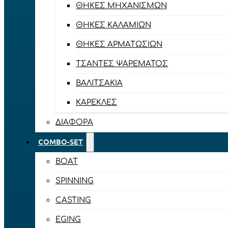
ΘΉΚΕΣ ΜΗΧΑΝΙΣΜΏΝ
ΘΉΚΕΣ ΚΑΛΑΜΙΏΝ
ΘΉΚΕΣ ΑΡΜΑΤΩΣΙΏΝ
ΤΣΆΝΤΕΣ ΨΑΡΈΜΑΤΟΣ
ΒΑΛΙΤΣΆΚΙΑ
ΚΑΡΈΚΛΕΣ
ΔΙΆΦΟΡΑ
COMBO-SET
BOAT
SPINNING
CASTING
EGING