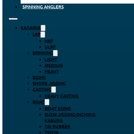
SPINNING ANGLERS
ΚΑΛΆΜΙΑ
LRF
HRF
ULRF
SPINNING
LIGHT
MEDIUM
HEAVY
EGING
SHORE JIGGING
CASTING
HEAVY CASTING
BOAT
BOAT EGING
SLOW JIGGING-INCHIKU-
KABURA
TAI RUBBER
TENYA