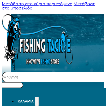
Μετάβαση στο κύριο περιεχόμενο
Μετάβαση
στο υποσέλιδο
Αναζήτηση
ΚΑΛΆΜΙΑ