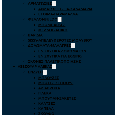
ΑΡΜΑΤΩΣΙΈΣ
ΑΡΜΑΤΩΣΙΈΣ-ΓΙΑ-ΚΑΛΑΜΆΡΙΑ
ΈΤΟΙΜΑ-ΠΑΡΆΜΑΛΛΑ
ΦΕΛΛΟΊ-BULDO
ΜΠΟΜΠΆΡΔΕΣ
ΦΕΛΛΟΊ -ΑΠΊΚΟ
ΒΑΡΊΔΙΑ
SISSY-ΑΠΕΛΕΥΘΕΡΟΤΈΣ ΜΟΛΥΒΙΟΎ
ΔΟΛΏΜΑΤΑ-ΜΑΛΆΓΡΕΣ
ΕΝΙΣΧΥΤΙΚΆ ΔΟΛΩΜΆΤΩΝ
ΕΝΙΣΧΥΤΙΚΆ ΓΙΑ EGGING
ΣΚΌΝΕΣ ΠΛΑΣΤΙΚΟΠΟΊΗΣΗΣ
ΑΞΕΣΟΥΆΡ ΑΛΙΕΊΑΣ
ΈΝΔΥΣΗ
ΜΠΛΟΎΖΕΣ
ΜΠΌΤΕΣ ΣΤΉΘΟΥΣ
ΑΔΙΆΒΡΟΧΑ
ΓΙΛΈΚΑ
ΜΠΟΥΦΆΝ-ΖΑΚΈΤΕΣ
ΚΆΛΤΣΕΣ
ΚΑΠΈΛΑ
ΣΚΟΎΦΟΙ