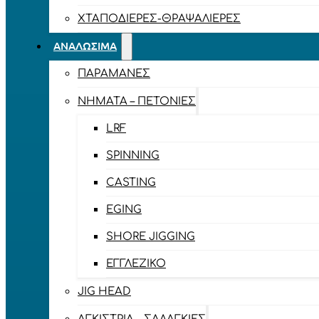
ΧΤΑΠΟΔΙΈΡΕΣ-ΘΡΑΨΑΛΙΈΡΕΣ
ΑΝΑΛΏΣΙΜΑ
ΠΑΡΑΜΆΝΕΣ
ΝΉΜΑΤΑ – ΠΕΤΟΝΙΈΣ
LRF
SPINNING
CASTING
EGING
SHORE JIGGING
ΕΓΓΛΈΖΙΚΟ
JIG HEAD