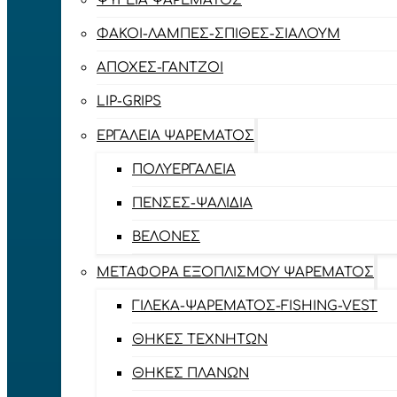
ΨΥΓΕΊΑ ΨΑΡΈΜΑΤΟΣ
ΦΑΚΟΊ-ΛΆΜΠΕΣ-ΣΠΊΘΕΣ-ΣΊΑΛΟΥΜ
ΑΠΌΧΕΣ-ΓΆΝΤΖΟΙ
LIP-GRIPS
EΡΓΑΛΕΊΑ ΨΑΡΈΜΑΤΟΣ
ΠΟΛΥΕΡΓΑΛΕΊΑ
ΠΈΝΣΕΣ-ΨΑΛΊΔΙΑ
ΒΕΛΌΝΕΣ
ΜΕΤΑΦΟΡΆ ΕΞΟΠΛΙΣΜΟΎ ΨΑΡΈΜΑΤΟΣ
ΓΙΛΈΚΑ-ΨΑΡΈΜΑΤΟΣ-FISHING-VEST
ΘΉΚΕΣ ΤΕΧΝΗΤΏΝ
ΘΉΚΕΣ ΠΛΆΝΩΝ