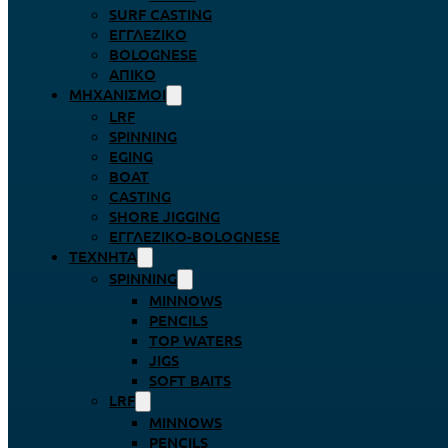
SURF CASTING
ΕΓΓΛΈΖΙΚΟ
BOLOGNESE
ΑΠΊΚΟ
ΜΗΧΑΝΙΣΜΟΊ
LRF
SPINNING
EGING
BOAT
CASTING
SHORE JIGGING
ΕΓΓΛΈΖΙΚΟ-BOLOGNESE
ΤΕΧΝΗΤΆ
SPINNING
MINNOWS
PENCILS
TOP WATERS
JIGS
SOFT BAITS
LRF
MINNOWS
PENCILS