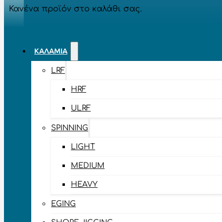
Κανένα προϊόν στο καλάθι σας.
ΚΑΛΆΜΙΑ
LRF
HRF
ULRF
SPINNING
LIGHT
MEDIUM
HEAVY
EGING