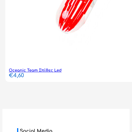
Oceanic Team Σπίθες Led
€
4,60
Social Media