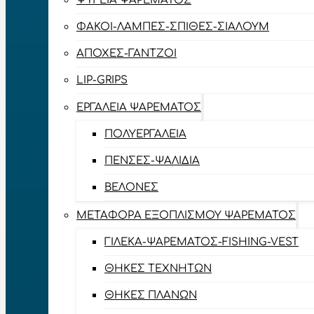
ΨΥΓΕΊΑ ΨΑΡΈΜΑΤΟΣ
ΦΑΚΟΊ-ΛΆΜΠΕΣ-ΣΠΊΘΕΣ-ΣΊΑΛΟΥΜ
ΑΠΌΧΕΣ-ΓΆΝΤΖΟΙ
LIP-GRIPS
EΡΓΑΛΕΊΑ ΨΑΡΈΜΑΤΟΣ
ΠΟΛΥΕΡΓΑΛΕΊΑ
ΠΈΝΣΕΣ-ΨΑΛΊΔΙΑ
ΒΕΛΌΝΕΣ
ΜΕΤΑΦΟΡΆ ΕΞΟΠΛΙΣΜΟΎ ΨΑΡΈΜΑΤΟΣ
ΓΙΛΈΚΑ-ΨΑΡΈΜΑΤΟΣ-FISHING-VEST
ΘΉΚΕΣ ΤΕΧΝΗΤΏΝ
ΘΉΚΕΣ ΠΛΆΝΩΝ