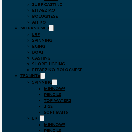
SURF CASTING
ΕΓΓΛΈΖΙΚΟ
BOLOGNESE
ΑΠΊΚΟ
ΜΗΧΑΝΙΣΜΟΊ
LRF
SPINNING
EGING
BOAT
CASTING
SHORE JIGGING
ΕΓΓΛΈΖΙΚΟ-BOLOGNESE
ΤΕΧΝΗΤΆ
SPINNING
MINNOWS
PENCILS
TOP WATERS
JIGS
SOFT BAITS
LRF
MINNOWS
PENCILS