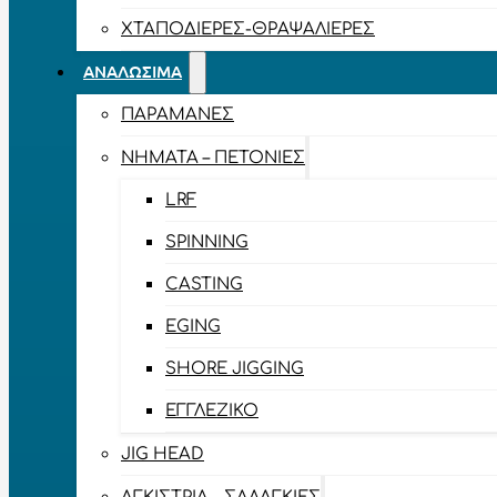
ΧΤΑΠΟΔΙΈΡΕΣ-ΘΡΑΨΑΛΙΈΡΕΣ
ΑΝΑΛΏΣΙΜΑ
ΠΑΡΑΜΆΝΕΣ
ΝΉΜΑΤΑ – ΠΕΤΟΝΙΈΣ
LRF
SPINNING
CASTING
EGING
SHORE JIGGING
ΕΓΓΛΈΖΙΚΟ
JIG HEAD