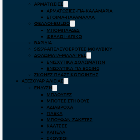
ΑΡΜΑΤΩΣΙΈΣ
ΑΡΜΑΤΩΣΙΈΣ-ΓΙΑ-ΚΑΛΑΜΆΡΙΑ
ΈΤΟΙΜΑ-ΠΑΡΆΜΑΛΛΑ
ΦΕΛΛΟΊ-BULDO
ΜΠΟΜΠΆΡΔΕΣ
ΦΕΛΛΟΊ -ΑΠΊΚΟ
ΒΑΡΊΔΙΑ
SISSY-ΑΠΕΛΕΥΘΕΡΟΤΈΣ ΜΟΛΥΒΙΟΎ
ΔΟΛΏΜΑΤΑ-ΜΑΛΆΓΡΕΣ
ΕΝΙΣΧΥΤΙΚΆ ΔΟΛΩΜΆΤΩΝ
ΕΝΙΣΧΥΤΙΚΆ ΓΙΑ EGGING
ΣΚΌΝΕΣ ΠΛΑΣΤΙΚΟΠΟΊΗΣΗΣ
ΑΞΕΣΟΥΆΡ ΑΛΙΕΊΑΣ
ΈΝΔΥΣΗ
ΜΠΛΟΎΖΕΣ
ΜΠΌΤΕΣ ΣΤΉΘΟΥΣ
ΑΔΙΆΒΡΟΧΑ
ΓΙΛΈΚΑ
ΜΠΟΥΦΆΝ-ΖΑΚΈΤΕΣ
ΚΆΛΤΣΕΣ
ΚΑΠΈΛΑ
ΣΚΟΎΦΟΙ