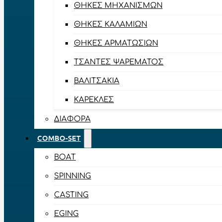
ΘΉΚΕΣ ΜΗΧΑΝΙΣΜΏΝ
ΘΉΚΕΣ ΚΑΛΑΜΙΏΝ
ΘΉΚΕΣ ΑΡΜΑΤΩΣΙΏΝ
ΤΣΆΝΤΕΣ ΨΑΡΈΜΑΤΟΣ
ΒΑΛΙΤΣΆΚΙΑ
ΚΑΡΈΚΛΕΣ
ΔΙΆΦΟΡΑ
COMBO-SET
BOAT
SPINNING
CASTING
EGING