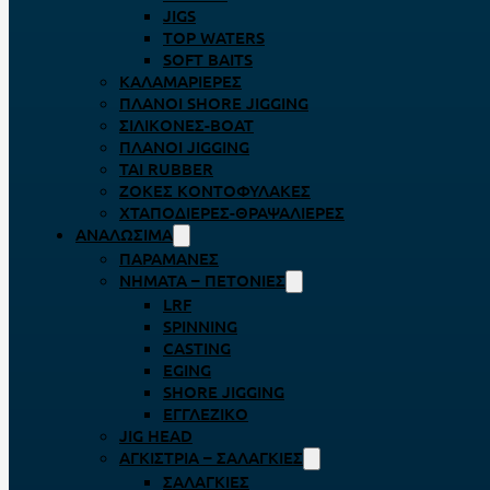
JIGS
TOP WATERS
SOFT BAITS
ΚΑΛΑΜΑΡΙΈΡΕΣ
ΠΛΆΝΟΙ SHORE JIGGING
ΣΙΛΙΚΌΝΕΣ-BOAT
ΠΛΆΝΟΙ JIGGING
TAI RUBBER
ΖΌΚΕΣ ΚΟΝΤΟΦΎΛΑΚΕΣ
ΧΤΑΠΟΔΙΈΡΕΣ-ΘΡΑΨΑΛΙΈΡΕΣ
ΑΝΑΛΏΣΙΜΑ
ΠΑΡΑΜΆΝΕΣ
ΝΉΜΑΤΑ – ΠΕΤΟΝΙΈΣ
LRF
SPINNING
CASTING
EGING
SHORE JIGGING
ΕΓΓΛΈΖΙΚΟ
JIG HEAD
ΑΓΚΊΣΤΡΙΑ – ΣΑΛΑΓΚΙΈΣ
ΣΑΛΑΓΚΙΈΣ