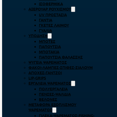
ΙΣΟΘΕΡΜΙΚΆ
ΑΞΕΡΟΥΆΡ ΡΟΥΧΙΣΜΟΎ
UV ΠΡΟΣΤΑΣΊΑ
ΓΆΝΤΙΑ
ΓΚΈΤΕΣ ΛΑΊΜΟΥ
ΓΥΑΛΙΆ
ΥΠΌΔΗΣΗ
ΜΠΌΤΕΣ
ΠΑΠΟΎΤΣΙΑ
ΜΠΟΤΆΚΙΑ
ΠΑΠΟΎΤΣΙΑ ΘΑΛΆΣΣΗΣ
ΨΥΓΕΊΑ ΨΑΡΈΜΑΤΟΣ
ΦΑΚΟΊ-ΛΆΜΠΕΣ-ΣΠΊΘΕΣ-ΣΊΑΛΟΥΜ
ΑΠΌΧΕΣ-ΓΆΝΤΖΟΙ
LIP-GRIPS
EΡΓΑΛΕΊΑ ΨΑΡΈΜΑΤΟΣ
ΠΟΛΥΕΡΓΑΛΕΊΑ
ΠΈΝΣΕΣ-ΨΑΛΊΔΙΑ
ΒΕΛΌΝΕΣ
ΜΕΤΑΦΟΡΆ ΕΞΟΠΛΙΣΜΟΎ
ΨΑΡΈΜΑΤΟΣ
ΓΙΛΈΚΑ-ΨΑΡΈΜΑΤΟΣ-FISHING-