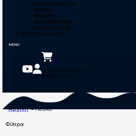
ΓΥΑΛΙΆ ΚΑΤΆΔΥΣΗΣ
ΜΆΣΚΕΣ
ΜΑΧΑΊΡΙΑ
ΑΝΑΠΝΕΥΣΤΉΡΕΣ
ΒΑΤΡΑΧΟΠΈΔΙΛΑ
SPINNING ANGLERS
0
Κανένα προϊόν στο
καλάθι σας.
Αρχική
Λευκό
Φίλτρα