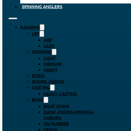
SPINNING ANGLERS
ΚΑΛΆΜΙΑ
LRF
HRF
ULRF
SPINNING
LIGHT
MEDIUM
HEAVY
EGING
SHORE JIGGING
CASTING
HEAVY CASTING
BOAT
BOAT EGING
SLOW JIGGING-INCHIKU-
KABURA
TAI RUBBER
TENYA