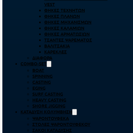
VEST
ΘΉΚΕΣ ΤΕΧΝΗΤΏΝ
ΘΉΚΕΣ ΠΛΆΝΩΝ
ΘΉΚΕΣ ΜΗΧΑΝΙΣΜΏΝ
ΘΉΚΕΣ ΚΑΛΑΜΙΏΝ
ΘΉΚΕΣ ΑΡΜΑΤΩΣΙΏΝ
ΤΣΆΝΤΕΣ ΨΑΡΈΜΑΤΟΣ
ΒΑΛΙΤΣΆΚΙΑ
ΚΑΡΈΚΛΕΣ
ΔΙΆΦΟΡΑ
COMBO-SET
BOAT
SPINNING
CASTING
EGING
SURF CASTING
HEAVY CASTING
SHORE JIGGING
ΚΑΤΆΔΥΣΗ ΚΟΛΎΜΒΗΣΗ
ΨΑΡΟΝΤΟΎΦΕΚΑ
ΣΤΟΛΈΣ ΨΑΡΟΝΤΟΎΦΕΚΟΥ
ΣΆΚΟΙ ΚΑΤΆΔΥΣΗΣ