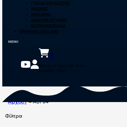
ΓΥΑΛΙΆ ΚΑΤΆΔΥΣΗΣ
ΜΆΣΚΕΣ
ΜΑΧΑΊΡΙΑ
ΑΝΑΠΝΕΥΣΤΉΡΕΣ
ΒΑΤΡΑΧΟΠΈΔΙΛΑ
SPINNING ANGLERS
0
Κανένα προϊόν στο
καλάθι σας.
Αρχική
AJI 04
Φίλτρα