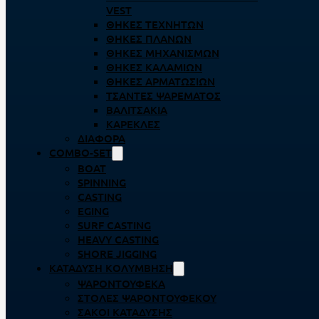
VEST
ΘΉΚΕΣ ΤΕΧΝΗΤΏΝ
ΘΉΚΕΣ ΠΛΆΝΩΝ
ΘΉΚΕΣ ΜΗΧΑΝΙΣΜΏΝ
ΘΉΚΕΣ ΚΑΛΑΜΙΏΝ
ΘΉΚΕΣ ΑΡΜΑΤΩΣΙΏΝ
ΤΣΆΝΤΕΣ ΨΑΡΈΜΑΤΟΣ
ΒΑΛΙΤΣΆΚΙΑ
ΚΑΡΈΚΛΕΣ
ΔΙΆΦΟΡΑ
COMBO-SET
BOAT
SPINNING
CASTING
EGING
SURF CASTING
HEAVY CASTING
SHORE JIGGING
ΚΑΤΆΔΥΣΗ ΚΟΛΎΜΒΗΣΗ
ΨΑΡΟΝΤΟΎΦΕΚΑ
ΣΤΟΛΈΣ ΨΑΡΟΝΤΟΎΦΕΚΟΥ
ΣΆΚΟΙ ΚΑΤΆΔΥΣΗΣ