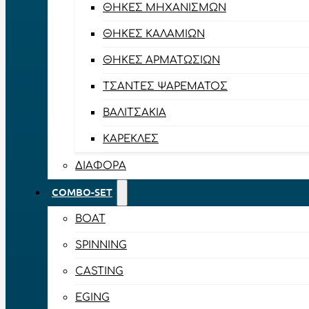
ΘΉΚΕΣ ΜΗΧΑΝΙΣΜΏΝ
ΘΉΚΕΣ ΚΑΛΑΜΙΏΝ
ΘΉΚΕΣ ΑΡΜΑΤΩΣΙΏΝ
ΤΣΆΝΤΕΣ ΨΑΡΈΜΑΤΟΣ
ΒΑΛΙΤΣΆΚΙΑ
ΚΑΡΈΚΛΕΣ
ΔΙΆΦΟΡΑ
COMBO-SET
BOAT
SPINNING
CASTING
EGING