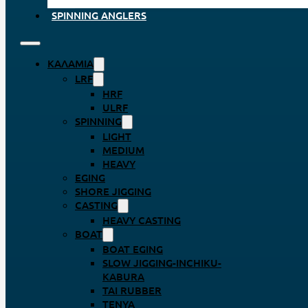
SPINNING ANGLERS
ΚΑΛΆΜΙΑ
LRF
HRF
ULRF
SPINNING
LIGHT
MEDIUM
HEAVY
EGING
SHORE JIGGING
CASTING
HEAVY CASTING
BOAT
BOAT EGING
SLOW JIGGING-INCHIKU-
KABURA
TAI RUBBER
TENYA