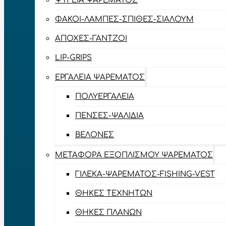
ΨΥΓΕΊΑ ΨΑΡΈΜΑΤΟΣ
ΦΑΚΟΊ-ΛΆΜΠΕΣ-ΣΠΊΘΕΣ-ΣΊΑΛΟΥΜ
ΑΠΌΧΕΣ-ΓΆΝΤΖΟΙ
LIP-GRIPS
EΡΓΑΛΕΊΑ ΨΑΡΈΜΑΤΟΣ
ΠΟΛΥΕΡΓΑΛΕΊΑ
ΠΈΝΣΕΣ-ΨΑΛΊΔΙΑ
ΒΕΛΌΝΕΣ
ΜΕΤΑΦΟΡΆ ΕΞΟΠΛΙΣΜΟΎ ΨΑΡΈΜΑΤΟΣ
ΓΙΛΈΚΑ-ΨΑΡΈΜΑΤΟΣ-FISHING-VEST
ΘΉΚΕΣ ΤΕΧΝΗΤΏΝ
ΘΉΚΕΣ ΠΛΆΝΩΝ