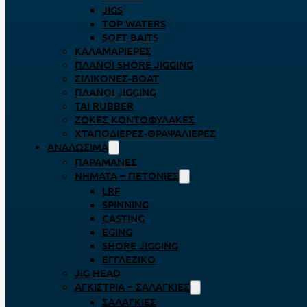
JIGS
TOP WATERS
SOFT BAITS
ΚΑΛΑΜΑΡΙΈΡΕΣ
ΠΛΆΝΟΙ SHORE JIGGING
ΣΙΛΙΚΌΝΕΣ-BOAT
ΠΛΆΝΟΙ JIGGING
TAI RUBBER
ΖΌΚΕΣ ΚΟΝΤΟΦΎΛΑΚΕΣ
ΧΤΑΠΟΔΙΈΡΕΣ-ΘΡΑΨΑΛΙΈΡΕΣ
ΑΝΑΛΏΣΙΜΑ
ΠΑΡΑΜΆΝΕΣ
ΝΉΜΑΤΑ – ΠΕΤΟΝΙΈΣ
LRF
SPINNING
CASTING
EGING
SHORE JIGGING
ΕΓΓΛΈΖΙΚΟ
JIG HEAD
ΑΓΚΊΣΤΡΙΑ – ΣΑΛΑΓΚΙΈΣ
ΣΑΛΑΓΚΙΈΣ