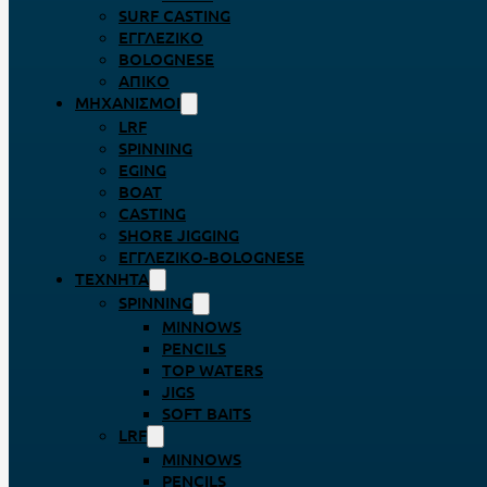
SURF CASTING
ΕΓΓΛΈΖΙΚΟ
BOLOGNESE
ΑΠΊΚΟ
ΜΗΧΑΝΙΣΜΟΊ
LRF
SPINNING
EGING
BOAT
CASTING
SHORE JIGGING
ΕΓΓΛΈΖΙΚΟ-BOLOGNESE
ΤΕΧΝΗΤΆ
SPINNING
MINNOWS
PENCILS
TOP WATERS
JIGS
SOFT BAITS
LRF
MINNOWS
PENCILS