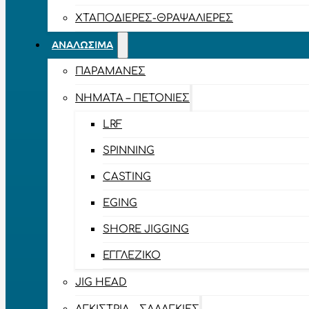
ΧΤΑΠΟΔΙΈΡΕΣ-ΘΡΑΨΑΛΙΈΡΕΣ
ΑΝΑΛΏΣΙΜΑ
ΠΑΡΑΜΆΝΕΣ
ΝΉΜΑΤΑ – ΠΕΤΟΝΙΈΣ
LRF
SPINNING
CASTING
EGING
SHORE JIGGING
ΕΓΓΛΈΖΙΚΟ
JIG HEAD