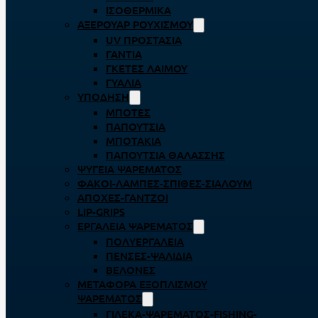
ΙΣΟΘΕΡΜΙΚΆ
ΑΞΕΡΟΥΆΡ ΡΟΥΧΙΣΜΟΎ
UV ΠΡΟΣΤΑΣΊΑ
ΓΆΝΤΙΑ
ΓΚΈΤΕΣ ΛΑΊΜΟΥ
ΓΥΑΛΙΆ
ΥΠΌΔΗΣΗ
ΜΠΌΤΕΣ
ΠΑΠΟΎΤΣΙΑ
ΜΠΟΤΆΚΙΑ
ΠΑΠΟΎΤΣΙΑ ΘΑΛΆΣΣΗΣ
ΨΥΓΕΊΑ ΨΑΡΈΜΑΤΟΣ
ΦΑΚΟΊ-ΛΆΜΠΕΣ-ΣΠΊΘΕΣ-ΣΊΑΛΟΥΜ
ΑΠΌΧΕΣ-ΓΆΝΤΖΟΙ
LIP-GRIPS
EΡΓΑΛΕΊΑ ΨΑΡΈΜΑΤΟΣ
ΠΟΛΥΕΡΓΑΛΕΊΑ
ΠΈΝΣΕΣ-ΨΑΛΊΔΙΑ
ΒΕΛΌΝΕΣ
ΜΕΤΑΦΟΡΆ ΕΞΟΠΛΙΣΜΟΎ
ΨΑΡΈΜΑΤΟΣ
ΓΙΛΈΚΑ-ΨΑΡΈΜΑΤΟΣ-FISHING-