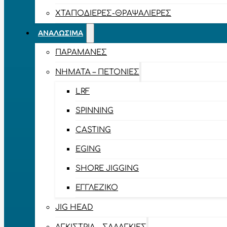
ΧΤΑΠΟΔΙΈΡΕΣ-ΘΡΑΨΑΛΙΈΡΕΣ
ΑΝΑΛΏΣΙΜΑ
ΠΑΡΑΜΆΝΕΣ
ΝΉΜΑΤΑ – ΠΕΤΟΝΙΈΣ
LRF
SPINNING
CASTING
EGING
SHORE JIGGING
ΕΓΓΛΈΖΙΚΟ
JIG HEAD