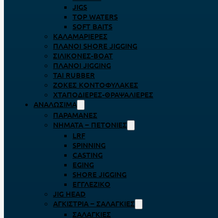
JIGS
TOP WATERS
SOFT BAITS
ΚΑΛΑΜΑΡΙΈΡΕΣ
ΠΛΆΝΟΙ SHORE JIGGING
ΣΙΛΙΚΌΝΕΣ-BOAT
ΠΛΆΝΟΙ JIGGING
TAI RUBBER
ΖΌΚΕΣ ΚΟΝΤΟΦΎΛΑΚΕΣ
ΧΤΑΠΟΔΙΈΡΕΣ-ΘΡΑΨΑΛΙΈΡΕΣ
ΑΝΑΛΏΣΙΜΑ
ΠΑΡΑΜΆΝΕΣ
ΝΉΜΑΤΑ – ΠΕΤΟΝΙΈΣ
LRF
SPINNING
CASTING
EGING
SHORE JIGGING
ΕΓΓΛΈΖΙΚΟ
JIG HEAD
ΑΓΚΊΣΤΡΙΑ – ΣΑΛΑΓΚΙΈΣ
ΣΑΛΑΓΚΙΈΣ