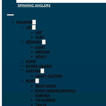
SPINNING ANGLERS
ΚΑΛΆΜΙΑ
LRF
HRF
ULRF
SPINNING
LIGHT
MEDIUM
HEAVY
EGING
SHORE JIGGING
CASTING
HEAVY CASTING
BOAT
BOAT EGING
SLOW JIGGING-INCHIKU-
KABURA
TAI RUBBER
TENYA