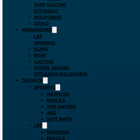
SURF CASTING
ΕΓΓΛΈΖΙΚΟ
BOLOGNESE
ΑΠΊΚΟ
ΜΗΧΑΝΙΣΜΟΊ
LRF
SPINNING
EGING
BOAT
CASTING
SHORE JIGGING
ΕΓΓΛΈΖΙΚΟ-BOLOGNESE
ΤΕΧΝΗΤΆ
SPINNING
MINNOWS
PENCILS
TOP WATERS
JIGS
SOFT BAITS
LRF
MINNOWS
PENCILS