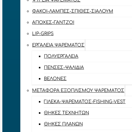
ΨΥΓΕΊΑ ΨΑΡΈΜΑΤΟΣ
ΦΑΚΟΊ-ΛΆΜΠΕΣ-ΣΠΊΘΕΣ-ΣΊΑΛΟΥΜ
ΑΠΌΧΕΣ-ΓΆΝΤΖΟΙ
LIP-GRIPS
EΡΓΑΛΕΊΑ ΨΑΡΈΜΑΤΟΣ
ΠΟΛΥΕΡΓΑΛΕΊΑ
ΠΈΝΣΕΣ-ΨΑΛΊΔΙΑ
ΒΕΛΌΝΕΣ
ΜΕΤΑΦΟΡΆ ΕΞΟΠΛΙΣΜΟΎ ΨΑΡΈΜΑΤΟΣ
ΓΙΛΈΚΑ-ΨΑΡΈΜΑΤΟΣ-FISHING-VEST
ΘΉΚΕΣ ΤΕΧΝΗΤΏΝ
ΘΉΚΕΣ ΠΛΆΝΩΝ