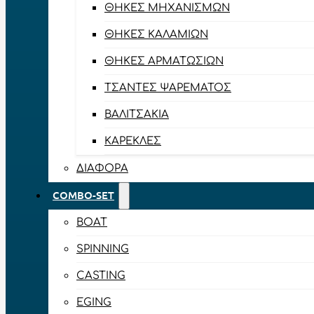
ΘΉΚΕΣ ΜΗΧΑΝΙΣΜΏΝ
ΘΉΚΕΣ ΚΑΛΑΜΙΏΝ
ΘΉΚΕΣ ΑΡΜΑΤΩΣΙΏΝ
ΤΣΆΝΤΕΣ ΨΑΡΈΜΑΤΟΣ
ΒΑΛΙΤΣΆΚΙΑ
ΚΑΡΈΚΛΕΣ
ΔΙΆΦΟΡΑ
COMBO-SET
BOAT
SPINNING
CASTING
EGING