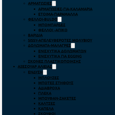
ΑΡΜΑΤΩΣΙΈΣ
ΑΡΜΑΤΩΣΙΈΣ-ΓΙΑ-ΚΑΛΑΜΆΡΙΑ
ΈΤΟΙΜΑ-ΠΑΡΆΜΑΛΛΑ
ΦΕΛΛΟΊ-BULDO
ΜΠΟΜΠΆΡΔΕΣ
ΦΕΛΛΟΊ -ΑΠΊΚΟ
ΒΑΡΊΔΙΑ
SISSY-ΑΠΕΛΕΥΘΕΡΟΤΈΣ ΜΟΛΥΒΙΟΎ
ΔΟΛΏΜΑΤΑ-ΜΑΛΆΓΡΕΣ
ΕΝΙΣΧΥΤΙΚΆ ΔΟΛΩΜΆΤΩΝ
ΕΝΙΣΧΥΤΙΚΆ ΓΙΑ EGGING
ΣΚΌΝΕΣ ΠΛΑΣΤΙΚΟΠΟΊΗΣΗΣ
ΑΞΕΣΟΥΆΡ ΑΛΙΕΊΑΣ
ΈΝΔΥΣΗ
ΜΠΛΟΎΖΕΣ
ΜΠΌΤΕΣ ΣΤΉΘΟΥΣ
ΑΔΙΆΒΡΟΧΑ
ΓΙΛΈΚΑ
ΜΠΟΥΦΆΝ-ΖΑΚΈΤΕΣ
ΚΆΛΤΣΕΣ
ΚΑΠΈΛΑ
ΣΚΟΎΦΟΙ