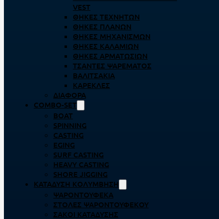
VEST
ΘΉΚΕΣ ΤΕΧΝΗΤΏΝ
ΘΉΚΕΣ ΠΛΆΝΩΝ
ΘΉΚΕΣ ΜΗΧΑΝΙΣΜΏΝ
ΘΉΚΕΣ ΚΑΛΑΜΙΏΝ
ΘΉΚΕΣ ΑΡΜΑΤΩΣΙΏΝ
ΤΣΆΝΤΕΣ ΨΑΡΈΜΑΤΟΣ
ΒΑΛΙΤΣΆΚΙΑ
ΚΑΡΈΚΛΕΣ
ΔΙΆΦΟΡΑ
COMBO-SET
BOAT
SPINNING
CASTING
EGING
SURF CASTING
HEAVY CASTING
SHORE JIGGING
ΚΑΤΆΔΥΣΗ ΚΟΛΎΜΒΗΣΗ
ΨΑΡΟΝΤΟΎΦΕΚΑ
ΣΤΟΛΈΣ ΨΑΡΟΝΤΟΎΦΕΚΟΥ
ΣΆΚΟΙ ΚΑΤΆΔΥΣΗΣ