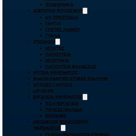
ΙΣΟΘΕΡΜΙΚΆ
ΑΞΕΡΟΥΆΡ ΡΟΥΧΙΣΜΟΎ
UV ΠΡΟΣΤΑΣΊΑ
ΓΆΝΤΙΑ
ΓΚΈΤΕΣ ΛΑΊΜΟΥ
ΓΥΑΛΙΆ
ΥΠΌΔΗΣΗ
ΜΠΌΤΕΣ
ΠΑΠΟΎΤΣΙΑ
ΜΠΟΤΆΚΙΑ
ΠΑΠΟΎΤΣΙΑ ΘΑΛΆΣΣΗΣ
ΨΥΓΕΊΑ ΨΑΡΈΜΑΤΟΣ
ΦΑΚΟΊ-ΛΆΜΠΕΣ-ΣΠΊΘΕΣ-ΣΊΑΛΟΥΜ
ΑΠΌΧΕΣ-ΓΆΝΤΖΟΙ
LIP-GRIPS
EΡΓΑΛΕΊΑ ΨΑΡΈΜΑΤΟΣ
ΠΟΛΥΕΡΓΑΛΕΊΑ
ΠΈΝΣΕΣ-ΨΑΛΊΔΙΑ
ΒΕΛΌΝΕΣ
ΜΕΤΑΦΟΡΆ ΕΞΟΠΛΙΣΜΟΎ
ΨΑΡΈΜΑΤΟΣ
ΓΙΛΈΚΑ-ΨΑΡΈΜΑΤΟΣ-FISHING-