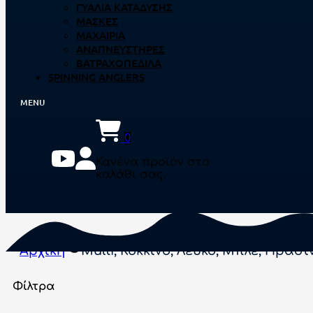
ΓΥΑΛΙΆ ΚΑΤΆΔΥΣΗΣ
ΜΆΣΚΕΣ
ΜΑΧΑΊΡΙΑ
ΑΝΑΠΝΕΥΣΤΉΡΕΣ
ΒΑΤΡΑΧΟΠΈΔΙΛΑ
SPINNING ANGLERS
0
Κανένα προϊόν στο
καλάθι σας.
Αρχική
Multi, Κόκκινο, Λευκό, Μπλέ, Πράσι
Φίλτρα