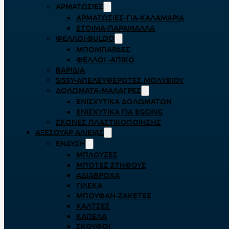
ΑΡΜΑΤΩΣΙΈΣ
ΑΡΜΑΤΩΣΙΈΣ-ΓΙΑ-ΚΑΛΑΜΆΡΙΑ
ΈΤΟΙΜΑ-ΠΑΡΆΜΑΛΛΑ
ΦΕΛΛΟΊ-BULDO
ΜΠΟΜΠΆΡΔΕΣ
ΦΕΛΛΟΊ -ΑΠΊΚΟ
ΒΑΡΊΔΙΑ
SISSY-ΑΠΕΛΕΥΘΕΡΟΤΈΣ ΜΟΛΥΒΙΟΎ
ΔΟΛΏΜΑΤΑ-ΜΑΛΆΓΡΕΣ
ΕΝΙΣΧΥΤΙΚΆ ΔΟΛΩΜΆΤΩΝ
ΕΝΙΣΧΥΤΙΚΆ ΓΙΑ EGGING
ΣΚΌΝΕΣ ΠΛΑΣΤΙΚΟΠΟΊΗΣΗΣ
ΑΞΕΣΟΥΆΡ ΑΛΙΕΊΑΣ
ΈΝΔΥΣΗ
ΜΠΛΟΎΖΕΣ
ΜΠΌΤΕΣ ΣΤΉΘΟΥΣ
ΑΔΙΆΒΡΟΧΑ
ΓΙΛΈΚΑ
ΜΠΟΥΦΆΝ-ΖΑΚΈΤΕΣ
ΚΆΛΤΣΕΣ
ΚΑΠΈΛΑ
ΣΚΟΎΦΟΙ