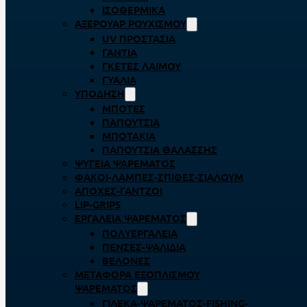
ΙΣΟΘΕΡΜΙΚΆ
ΑΞΕΡΟΥΆΡ ΡΟΥΧΙΣΜΟΎ
UV ΠΡΟΣΤΑΣΊΑ
ΓΆΝΤΙΑ
ΓΚΈΤΕΣ ΛΑΊΜΟΥ
ΓΥΑΛΙΆ
ΥΠΌΔΗΣΗ
ΜΠΌΤΕΣ
ΠΑΠΟΎΤΣΙΑ
ΜΠΟΤΆΚΙΑ
ΠΑΠΟΎΤΣΙΑ ΘΑΛΆΣΣΗΣ
ΨΥΓΕΊΑ ΨΑΡΈΜΑΤΟΣ
ΦΑΚΟΊ-ΛΆΜΠΕΣ-ΣΠΊΘΕΣ-ΣΊΑΛΟΥΜ
ΑΠΌΧΕΣ-ΓΆΝΤΖΟΙ
LIP-GRIPS
EΡΓΑΛΕΊΑ ΨΑΡΈΜΑΤΟΣ
ΠΟΛΥΕΡΓΑΛΕΊΑ
ΠΈΝΣΕΣ-ΨΑΛΊΔΙΑ
ΒΕΛΌΝΕΣ
ΜΕΤΑΦΟΡΆ ΕΞΟΠΛΙΣΜΟΎ
ΨΑΡΈΜΑΤΟΣ
ΓΙΛΈΚΑ-ΨΑΡΈΜΑΤΟΣ-FISHING-