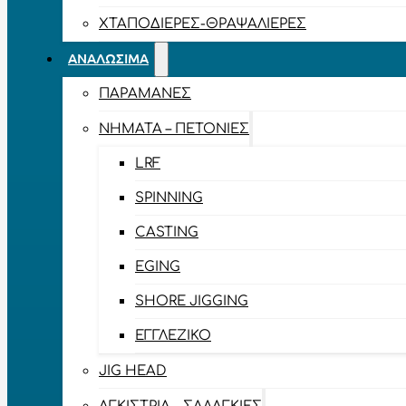
ΧΤΑΠΟΔΙΈΡΕΣ-ΘΡΑΨΑΛΙΈΡΕΣ
ΑΝΑΛΏΣΙΜΑ
ΠΑΡΑΜΆΝΕΣ
ΝΉΜΑΤΑ – ΠΕΤΟΝΙΈΣ
LRF
SPINNING
CASTING
EGING
SHORE JIGGING
ΕΓΓΛΈΖΙΚΟ
JIG HEAD