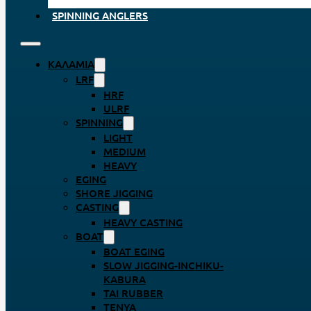
SPINNING ANGLERS
ΚΑΛΆΜΙΑ
LRF
HRF
ULRF
SPINNING
LIGHT
MEDIUM
HEAVY
EGING
SHORE JIGGING
CASTING
HEAVY CASTING
BOAT
BOAT EGING
SLOW JIGGING-INCHIKU-
KABURA
TAI RUBBER
TENYA