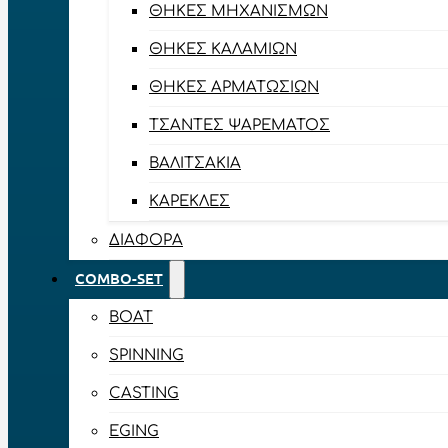
ΘΉΚΕΣ ΜΗΧΑΝΙΣΜΏΝ
ΘΉΚΕΣ ΚΑΛΑΜΙΏΝ
ΘΉΚΕΣ ΑΡΜΑΤΩΣΙΏΝ
ΤΣΆΝΤΕΣ ΨΑΡΈΜΑΤΟΣ
ΒΑΛΙΤΣΆΚΙΑ
ΚΑΡΈΚΛΕΣ
ΔΙΆΦΟΡΑ
COMBO-SET
BOAT
SPINNING
CASTING
EGING