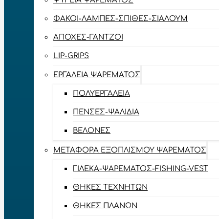
ΨΥΓΕΊΑ ΨΑΡΈΜΑΤΟΣ
ΦΑΚΟΊ-ΛΆΜΠΕΣ-ΣΠΊΘΕΣ-ΣΊΑΛΟΥΜ
ΑΠΌΧΕΣ-ΓΆΝΤΖΟΙ
LIP-GRIPS
EΡΓΑΛΕΊΑ ΨΑΡΈΜΑΤΟΣ
ΠΟΛΥΕΡΓΑΛΕΊΑ
ΠΈΝΣΕΣ-ΨΑΛΊΔΙΑ
ΒΕΛΌΝΕΣ
ΜΕΤΑΦΟΡΆ ΕΞΟΠΛΙΣΜΟΎ ΨΑΡΈΜΑΤΟΣ
ΓΙΛΈΚΑ-ΨΑΡΈΜΑΤΟΣ-FISHING-VEST
ΘΉΚΕΣ ΤΕΧΝΗΤΏΝ
ΘΉΚΕΣ ΠΛΆΝΩΝ