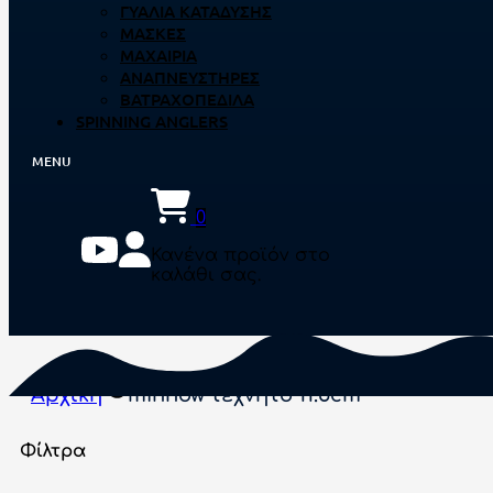
ΓΥΑΛΙΆ ΚΑΤΆΔΥΣΗΣ
ΜΆΣΚΕΣ
ΜΑΧΑΊΡΙΑ
ΑΝΑΠΝΕΥΣΤΉΡΕΣ
ΒΑΤΡΑΧΟΠΈΔΙΛΑ
SPINNING ANGLERS
0
Κανένα προϊόν στο
καλάθι σας.
Αρχική
minnow τεχνητό 11.5cm
Φίλτρα