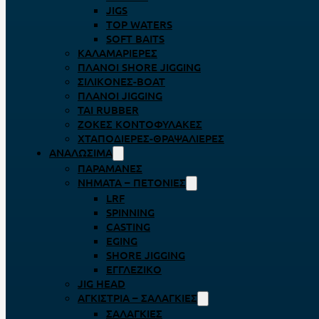
JIGS
TOP WATERS
SOFT BAITS
ΚΑΛΑΜΑΡΙΈΡΕΣ
ΠΛΆΝΟΙ SHORE JIGGING
ΣΙΛΙΚΌΝΕΣ-BOAT
ΠΛΆΝΟΙ JIGGING
TAI RUBBER
ΖΌΚΕΣ ΚΟΝΤΟΦΎΛΑΚΕΣ
ΧΤΑΠΟΔΙΈΡΕΣ-ΘΡΑΨΑΛΙΈΡΕΣ
ΑΝΑΛΏΣΙΜΑ
ΠΑΡΑΜΆΝΕΣ
ΝΉΜΑΤΑ – ΠΕΤΟΝΙΈΣ
LRF
SPINNING
CASTING
EGING
SHORE JIGGING
ΕΓΓΛΈΖΙΚΟ
JIG HEAD
ΑΓΚΊΣΤΡΙΑ – ΣΑΛΑΓΚΙΈΣ
ΣΑΛΑΓΚΙΈΣ