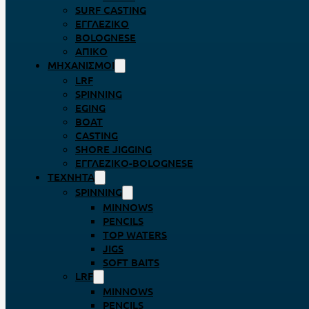
SURF CASTING
ΕΓΓΛΈΖΙΚΟ
BOLOGNESE
ΑΠΊΚΟ
ΜΗΧΑΝΙΣΜΟΊ
LRF
SPINNING
EGING
BOAT
CASTING
SHORE JIGGING
ΕΓΓΛΈΖΙΚΟ-BOLOGNESE
ΤΕΧΝΗΤΆ
SPINNING
MINNOWS
PENCILS
TOP WATERS
JIGS
SOFT BAITS
LRF
MINNOWS
PENCILS