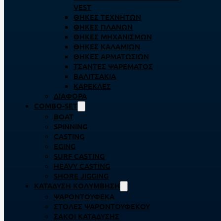
VEST
ΘΉΚΕΣ ΤΕΧΝΗΤΏΝ
ΘΉΚΕΣ ΠΛΆΝΩΝ
ΘΉΚΕΣ ΜΗΧΑΝΙΣΜΏΝ
ΘΉΚΕΣ ΚΑΛΑΜΙΏΝ
ΘΉΚΕΣ ΑΡΜΑΤΩΣΙΏΝ
ΤΣΆΝΤΕΣ ΨΑΡΈΜΑΤΟΣ
ΒΑΛΙΤΣΆΚΙΑ
ΚΑΡΈΚΛΕΣ
ΔΙΆΦΟΡΑ
COMBO-SET
BOAT
SPINNING
CASTING
EGING
SURF CASTING
HEAVY CASTING
SHORE JIGGING
ΚΑΤΆΔΥΣΗ ΚΟΛΎΜΒΗΣΗ
ΨΑΡΟΝΤΟΎΦΕΚΑ
ΣΤΟΛΈΣ ΨΑΡΟΝΤΟΎΦΕΚΟΥ
ΣΆΚΟΙ ΚΑΤΆΔΥΣΗΣ