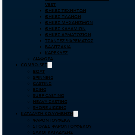
VEST
ΘΉΚΕΣ ΤΕΧΝΗΤΏΝ
ΘΉΚΕΣ ΠΛΆΝΩΝ
ΘΉΚΕΣ ΜΗΧΑΝΙΣΜΏΝ
ΘΉΚΕΣ ΚΑΛΑΜΙΏΝ
ΘΉΚΕΣ ΑΡΜΑΤΩΣΙΏΝ
ΤΣΆΝΤΕΣ ΨΑΡΈΜΑΤΟΣ
ΒΑΛΙΤΣΆΚΙΑ
ΚΑΡΈΚΛΕΣ
ΔΙΆΦΟΡΑ
COMBO-SET
BOAT
SPINNING
CASTING
EGING
SURF CASTING
HEAVY CASTING
SHORE JIGGING
ΚΑΤΆΔΥΣΗ ΚΟΛΎΜΒΗΣΗ
ΨΑΡΟΝΤΟΎΦΕΚΑ
ΣΤΟΛΈΣ ΨΑΡΟΝΤΟΎΦΕΚΟΥ
ΣΆΚΟΙ ΚΑΤΆΔΥΣΗΣ