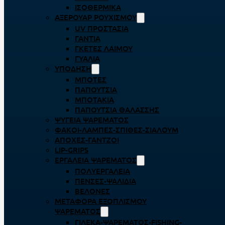
ΙΣΟΘΕΡΜΙΚΆ
ΑΞΕΡΟΥΆΡ ΡΟΥΧΙΣΜΟΎ
UV ΠΡΟΣΤΑΣΊΑ
ΓΆΝΤΙΑ
ΓΚΈΤΕΣ ΛΑΊΜΟΥ
ΓΥΑΛΙΆ
ΥΠΌΔΗΣΗ
ΜΠΌΤΕΣ
ΠΑΠΟΎΤΣΙΑ
ΜΠΟΤΆΚΙΑ
ΠΑΠΟΎΤΣΙΑ ΘΑΛΆΣΣΗΣ
ΨΥΓΕΊΑ ΨΑΡΈΜΑΤΟΣ
ΦΑΚΟΊ-ΛΆΜΠΕΣ-ΣΠΊΘΕΣ-ΣΊΑΛΟΥΜ
ΑΠΌΧΕΣ-ΓΆΝΤΖΟΙ
LIP-GRIPS
EΡΓΑΛΕΊΑ ΨΑΡΈΜΑΤΟΣ
ΠΟΛΥΕΡΓΑΛΕΊΑ
ΠΈΝΣΕΣ-ΨΑΛΊΔΙΑ
ΒΕΛΌΝΕΣ
ΜΕΤΑΦΟΡΆ ΕΞΟΠΛΙΣΜΟΎ
ΨΑΡΈΜΑΤΟΣ
ΓΙΛΈΚΑ-ΨΑΡΈΜΑΤΟΣ-FISHING-