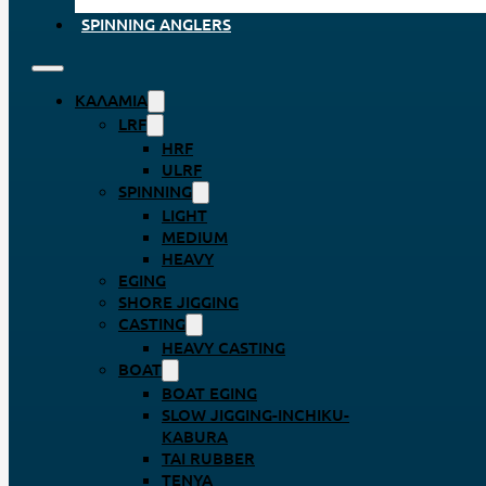
SPINNING ANGLERS
ΚΑΛΆΜΙΑ
LRF
HRF
ULRF
SPINNING
LIGHT
MEDIUM
HEAVY
EGING
SHORE JIGGING
CASTING
HEAVY CASTING
BOAT
BOAT EGING
SLOW JIGGING-INCHIKU-
KABURA
TAI RUBBER
TENYA