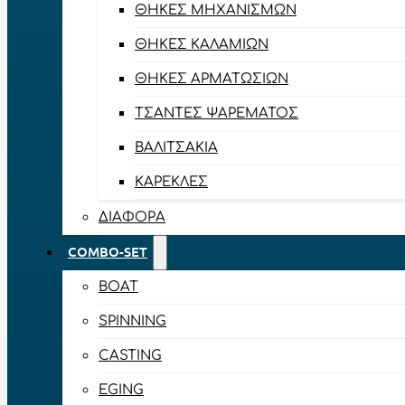
ΘΉΚΕΣ ΜΗΧΑΝΙΣΜΏΝ
ΘΉΚΕΣ ΚΑΛΑΜΙΏΝ
ΘΉΚΕΣ ΑΡΜΑΤΩΣΙΏΝ
ΤΣΆΝΤΕΣ ΨΑΡΈΜΑΤΟΣ
ΒΑΛΙΤΣΆΚΙΑ
ΚΑΡΈΚΛΕΣ
ΔΙΆΦΟΡΑ
COMBO-SET
BOAT
SPINNING
CASTING
EGING