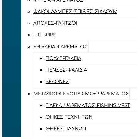
ΨΥΓΕΊΑ ΨΑΡΈΜΑΤΟΣ
ΦΑΚΟΊ-ΛΆΜΠΕΣ-ΣΠΊΘΕΣ-ΣΊΑΛΟΥΜ
ΑΠΌΧΕΣ-ΓΆΝΤΖΟΙ
LIP-GRIPS
EΡΓΑΛΕΊΑ ΨΑΡΈΜΑΤΟΣ
ΠΟΛΥΕΡΓΑΛΕΊΑ
ΠΈΝΣΕΣ-ΨΑΛΊΔΙΑ
ΒΕΛΌΝΕΣ
ΜΕΤΑΦΟΡΆ ΕΞΟΠΛΙΣΜΟΎ ΨΑΡΈΜΑΤΟΣ
ΓΙΛΈΚΑ-ΨΑΡΈΜΑΤΟΣ-FISHING-VEST
ΘΉΚΕΣ ΤΕΧΝΗΤΏΝ
ΘΉΚΕΣ ΠΛΆΝΩΝ