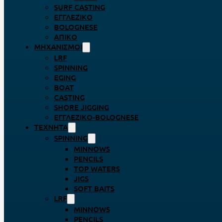
SURF CASTING
ΕΓΓΛΈΖΙΚΟ
BOLOGNESE
ΑΠΊΚΟ
ΜΗΧΑΝΙΣΜΟΊ
LRF
SPINNING
EGING
BOAT
CASTING
SHORE JIGGING
ΕΓΓΛΈΖΙΚΟ-BOLOGNESE
ΤΕΧΝΗΤΆ
SPINNING
MINNOWS
PENCILS
TOP WATERS
JIGS
SOFT BAITS
LRF
MINNOWS
PENCILS