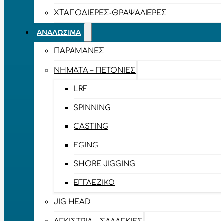
ΧΤΑΠΟΔΙΈΡΕΣ-ΘΡΑΨΑΛΙΈΡΕΣ
ΑΝΑΛΏΣΙΜΑ
ΠΑΡΑΜΆΝΕΣ
ΝΉΜΑΤΑ – ΠΕΤΟΝΙΈΣ
LRF
SPINNING
CASTING
EGING
SHORE JIGGING
ΕΓΓΛΈΖΙΚΟ
JIG HEAD