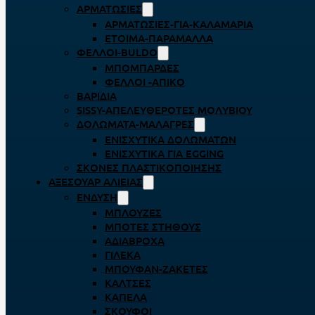
ΑΡΜΑΤΩΣΙΈΣ
ΑΡΜΑΤΩΣΙΈΣ-ΓΙΑ-ΚΑΛΑΜΆΡΙΑ
ΈΤΟΙΜΑ-ΠΑΡΆΜΑΛΛΑ
ΦΕΛΛΟΊ-BULDO
ΜΠΟΜΠΆΡΔΕΣ
ΦΕΛΛΟΊ -ΑΠΊΚΟ
ΒΑΡΊΔΙΑ
SISSY-ΑΠΕΛΕΥΘΕΡΟΤΈΣ ΜΟΛΥΒΙΟΎ
ΔΟΛΏΜΑΤΑ-ΜΑΛΆΓΡΕΣ
ΕΝΙΣΧΥΤΙΚΆ ΔΟΛΩΜΆΤΩΝ
ΕΝΙΣΧΥΤΙΚΆ ΓΙΑ EGGING
ΣΚΌΝΕΣ ΠΛΑΣΤΙΚΟΠΟΊΗΣΗΣ
ΑΞΕΣΟΥΆΡ ΑΛΙΕΊΑΣ
ΈΝΔΥΣΗ
ΜΠΛΟΎΖΕΣ
ΜΠΌΤΕΣ ΣΤΉΘΟΥΣ
ΑΔΙΆΒΡΟΧΑ
ΓΙΛΈΚΑ
ΜΠΟΥΦΆΝ-ΖΑΚΈΤΕΣ
ΚΆΛΤΣΕΣ
ΚΑΠΈΛΑ
ΣΚΟΎΦΟΙ