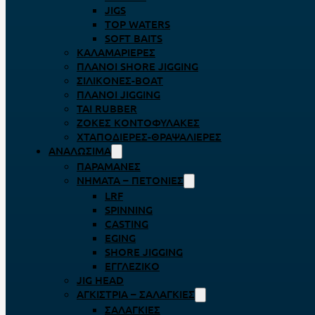
JIGS
TOP WATERS
SOFT BAITS
ΚΑΛΑΜΑΡΙΈΡΕΣ
ΠΛΆΝΟΙ SHORE JIGGING
ΣΙΛΙΚΌΝΕΣ-BOAT
ΠΛΆΝΟΙ JIGGING
TAI RUBBER
ΖΌΚΕΣ ΚΟΝΤΟΦΎΛΑΚΕΣ
ΧΤΑΠΟΔΙΈΡΕΣ-ΘΡΑΨΑΛΙΈΡΕΣ
ΑΝΑΛΏΣΙΜΑ
ΠΑΡΑΜΆΝΕΣ
ΝΉΜΑΤΑ – ΠΕΤΟΝΙΈΣ
LRF
SPINNING
CASTING
EGING
SHORE JIGGING
ΕΓΓΛΈΖΙΚΟ
JIG HEAD
ΑΓΚΊΣΤΡΙΑ – ΣΑΛΑΓΚΙΈΣ
ΣΑΛΑΓΚΙΈΣ