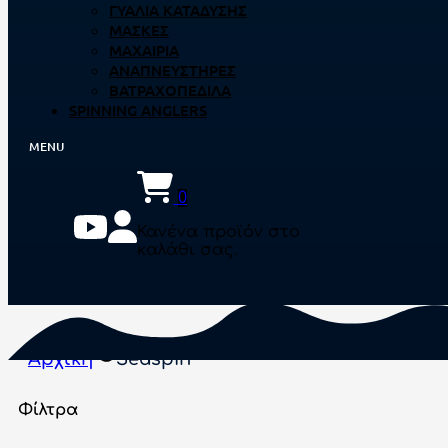
ΓΥΑΛΙΆ ΚΑΤΆΔΥΣΗΣ
ΜΆΣΚΕΣ
ΜΑΧΑΊΡΙΑ
ΑΝΑΠΝΕΥΣΤΉΡΕΣ
ΒΑΤΡΑΧΟΠΈΔΙΛΑ
SPINNING ANGLERS
0
Κανένα προϊόν στο
καλάθι σας.
Αρχική
Seaspin
Φίλτρα