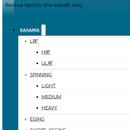
Κανένα προϊόν στο καλάθι σας.
ΚΑΛΆΜΙΑ
LRF
HRF
ULRF
SPINNING
LIGHT
MEDIUM
HEAVY
EGING