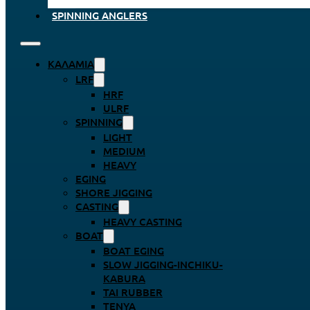
SPINNING ANGLERS
ΚΑΛΆΜΙΑ
LRF
HRF
ULRF
SPINNING
LIGHT
MEDIUM
HEAVY
EGING
SHORE JIGGING
CASTING
HEAVY CASTING
BOAT
BOAT EGING
SLOW JIGGING-INCHIKU-
KABURA
TAI RUBBER
TENYA