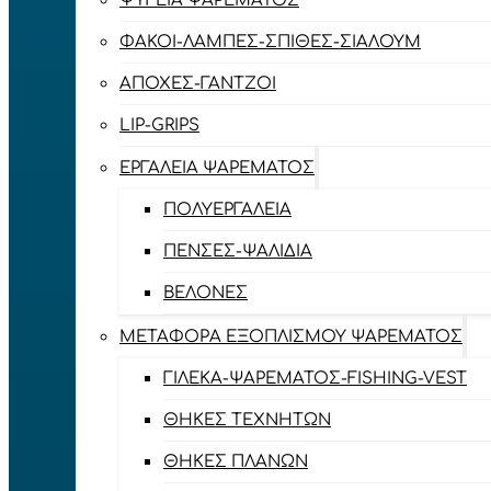
ΨΥΓΕΊΑ ΨΑΡΈΜΑΤΟΣ
ΦΑΚΟΊ-ΛΆΜΠΕΣ-ΣΠΊΘΕΣ-ΣΊΑΛΟΥΜ
ΑΠΌΧΕΣ-ΓΆΝΤΖΟΙ
LIP-GRIPS
EΡΓΑΛΕΊΑ ΨΑΡΈΜΑΤΟΣ
ΠΟΛΥΕΡΓΑΛΕΊΑ
ΠΈΝΣΕΣ-ΨΑΛΊΔΙΑ
ΒΕΛΌΝΕΣ
ΜΕΤΑΦΟΡΆ ΕΞΟΠΛΙΣΜΟΎ ΨΑΡΈΜΑΤΟΣ
ΓΙΛΈΚΑ-ΨΑΡΈΜΑΤΟΣ-FISHING-VEST
ΘΉΚΕΣ ΤΕΧΝΗΤΏΝ
ΘΉΚΕΣ ΠΛΆΝΩΝ