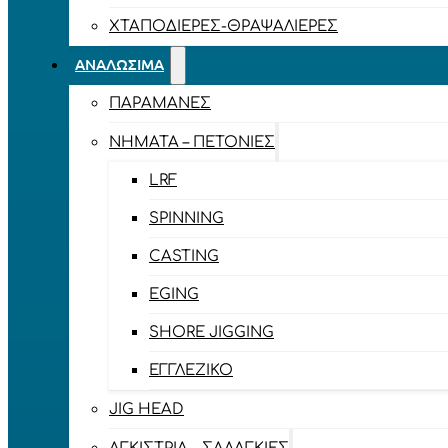
ΧΤΑΠΟΔΙΈΡΕΣ-ΘΡΑΨΑΛΙΈΡΕΣ
ΑΝΑΛΏΣΙΜΑ
ΠΑΡΑΜΆΝΕΣ
ΝΉΜΑΤΑ – ΠΕΤΟΝΙΈΣ
LRF
SPINNING
CASTING
EGING
SHORE JIGGING
ΕΓΓΛΈΖΙΚΟ
JIG HEAD