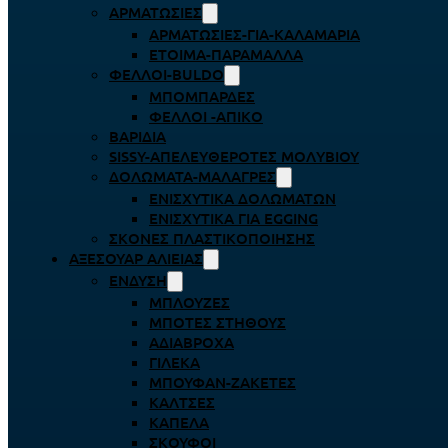
ΑΡΜΑΤΩΣΙΈΣ
ΑΡΜΑΤΩΣΙΈΣ-ΓΙΑ-ΚΑΛΑΜΆΡΙΑ
ΈΤΟΙΜΑ-ΠΑΡΆΜΑΛΛΑ
ΦΕΛΛΟΊ-BULDO
ΜΠΟΜΠΆΡΔΕΣ
ΦΕΛΛΟΊ -ΑΠΊΚΟ
ΒΑΡΊΔΙΑ
SISSY-ΑΠΕΛΕΥΘΕΡΟΤΈΣ ΜΟΛΥΒΙΟΎ
ΔΟΛΏΜΑΤΑ-ΜΑΛΆΓΡΕΣ
ΕΝΙΣΧΥΤΙΚΆ ΔΟΛΩΜΆΤΩΝ
ΕΝΙΣΧΥΤΙΚΆ ΓΙΑ EGGING
ΣΚΌΝΕΣ ΠΛΑΣΤΙΚΟΠΟΊΗΣΗΣ
ΑΞΕΣΟΥΆΡ ΑΛΙΕΊΑΣ
ΈΝΔΥΣΗ
ΜΠΛΟΎΖΕΣ
ΜΠΌΤΕΣ ΣΤΉΘΟΥΣ
ΑΔΙΆΒΡΟΧΑ
ΓΙΛΈΚΑ
ΜΠΟΥΦΆΝ-ΖΑΚΈΤΕΣ
ΚΆΛΤΣΕΣ
ΚΑΠΈΛΑ
ΣΚΟΎΦΟΙ