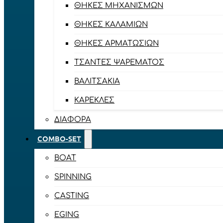
ΘΉΚΕΣ ΜΗΧΑΝΙΣΜΏΝ
ΘΉΚΕΣ ΚΑΛΑΜΙΏΝ
ΘΉΚΕΣ ΑΡΜΑΤΩΣΙΏΝ
ΤΣΆΝΤΕΣ ΨΑΡΈΜΑΤΟΣ
ΒΑΛΙΤΣΆΚΙΑ
ΚΑΡΈΚΛΕΣ
ΔΙΆΦΟΡΑ
COMBO-SET
BOAT
SPINNING
CASTING
EGING