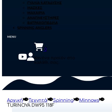
ΓΥΑΛΙΆ ΚΑΤΆΔΥΣΗΣ
ΜΆΣΚΕΣ
ΜΑΧΑΊΡΙΑ
ΑΝΑΠΝΕΥΣΤΉΡΕΣ
ΒΑΤΡΑΧΟΠΈΔΙΛΑ
SPINNING ANGLERS
0
Κανένα προϊόν στο
καλάθι σας.
Αρχική
Τεχνητά
Spinning
Minnows
ΤURINOYA DW95 118F