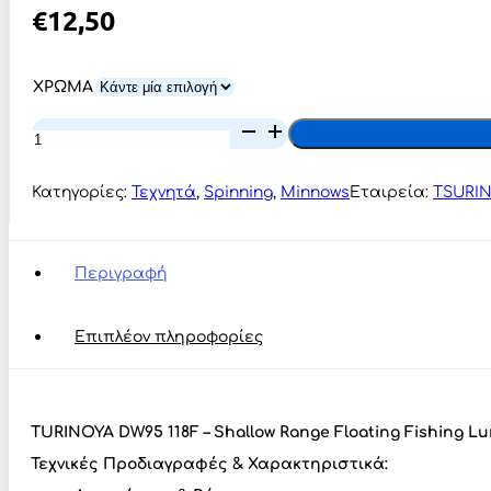
€
12,50
ΧΡΩΜΑ
ΤURINOYA
DW95
118F
ποσότητα
Κατηγορίες:
Τεχνητά
,
Spinning
,
Minnows
Εταιρεία:
TSURI
Περιγραφή
Επιπλέον πληροφορίες
ΤURINOYA DW95 118F – Shallow Range Floating Fishing Lu
Τεχνικές Προδιαγραφές & Χαρακτηριστικά: