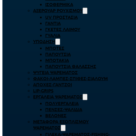
ΙΣΟΘΕΡΜΙΚΆ
ΑΞΕΡΟΥΆΡ ΡΟΥΧΙΣΜΟΎ
UV ΠΡΟΣΤΑΣΊΑ
ΓΆΝΤΙΑ
ΓΚΈΤΕΣ ΛΑΊΜΟΥ
ΓΥΑΛΙΆ
ΥΠΌΔΗΣΗ
ΜΠΌΤΕΣ
ΠΑΠΟΎΤΣΙΑ
ΜΠΟΤΆΚΙΑ
ΠΑΠΟΎΤΣΙΑ ΘΑΛΆΣΣΗΣ
ΨΥΓΕΊΑ ΨΑΡΈΜΑΤΟΣ
ΦΑΚΟΊ-ΛΆΜΠΕΣ-ΣΠΊΘΕΣ-ΣΊΑΛΟΥΜ
ΑΠΌΧΕΣ-ΓΆΝΤΖΟΙ
LIP-GRIPS
EΡΓΑΛΕΊΑ ΨΑΡΈΜΑΤΟΣ
ΠΟΛΥΕΡΓΑΛΕΊΑ
ΠΈΝΣΕΣ-ΨΑΛΊΔΙΑ
ΒΕΛΌΝΕΣ
ΜΕΤΑΦΟΡΆ ΕΞΟΠΛΙΣΜΟΎ
ΨΑΡΈΜΑΤΟΣ
ΓΙΛΈΚΑ-ΨΑΡΈΜΑΤΟΣ-FISHING-