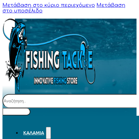
Μετάβαση στο κύριο περιεχόμενο
Μετάβαση
στο υποσέλιδο
Αναζήτηση
ΚΑΛΆΜΙΑ