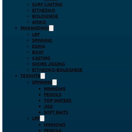
SURF CASTING
ΕΓΓΛΈΖΙΚΟ
BOLOGNESE
ΑΠΊΚΟ
ΜΗΧΑΝΙΣΜΟΊ
LRF
SPINNING
EGING
BOAT
CASTING
SHORE JIGGING
ΕΓΓΛΈΖΙΚΟ-BOLOGNESE
ΤΕΧΝΗΤΆ
SPINNING
MINNOWS
PENCILS
TOP WATERS
JIGS
SOFT BAITS
LRF
MINNOWS
PENCILS