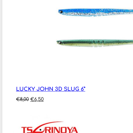
LUCKY JOHN 3D SLUG 6”
Original
Η
€
8,00
€
6,50
price
τρέχουσα
was:
τιμή
€8,00.
είναι:
€6,50.