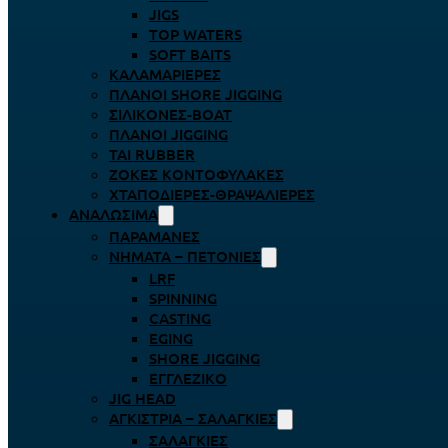
JIGS
TOP WATERS
SOFT BAITS
ΚΑΛΑΜΑΡΙΈΡΕΣ
ΠΛΆΝΟΙ SHORE JIGGING
ΣΙΛΙΚΌΝΕΣ-BOAT
ΠΛΆΝΟΙ JIGGING
TAI RUBBER
ΖΌΚΕΣ ΚΟΝΤΟΦΎΛΑΚΕΣ
ΧΤΑΠΟΔΙΈΡΕΣ-ΘΡΑΨΑΛΙΈΡΕΣ
ΑΝΑΛΏΣΙΜΑ
ΠΑΡΑΜΆΝΕΣ
ΝΉΜΑΤΑ – ΠΕΤΟΝΙΈΣ
LRF
SPINNING
CASTING
EGING
SHORE JIGGING
ΕΓΓΛΈΖΙΚΟ
JIG HEAD
ΑΓΚΊΣΤΡΙΑ – ΣΑΛΑΓΚΙΈΣ
ΣΑΛΑΓΚΙΈΣ