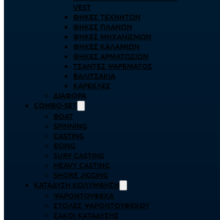
VEST
ΘΉΚΕΣ ΤΕΧΝΗΤΏΝ
ΘΉΚΕΣ ΠΛΆΝΩΝ
ΘΉΚΕΣ ΜΗΧΑΝΙΣΜΏΝ
ΘΉΚΕΣ ΚΑΛΑΜΙΏΝ
ΘΉΚΕΣ ΑΡΜΑΤΩΣΙΏΝ
ΤΣΆΝΤΕΣ ΨΑΡΈΜΑΤΟΣ
ΒΑΛΙΤΣΆΚΙΑ
ΚΑΡΈΚΛΕΣ
ΔΙΆΦΟΡΑ
COMBO-SET
BOAT
SPINNING
CASTING
EGING
SURF CASTING
HEAVY CASTING
SHORE JIGGING
ΚΑΤΆΔΥΣΗ ΚΟΛΎΜΒΗΣΗ
ΨΑΡΟΝΤΟΎΦΕΚΑ
ΣΤΟΛΈΣ ΨΑΡΟΝΤΟΎΦΕΚΟΥ
ΣΆΚΟΙ ΚΑΤΆΔΥΣΗΣ