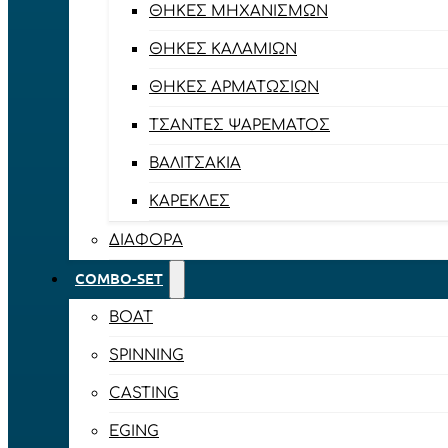
ΘΉΚΕΣ ΜΗΧΑΝΙΣΜΏΝ
ΘΉΚΕΣ ΚΑΛΑΜΙΏΝ
ΘΉΚΕΣ ΑΡΜΑΤΩΣΙΏΝ
ΤΣΆΝΤΕΣ ΨΑΡΈΜΑΤΟΣ
ΒΑΛΙΤΣΆΚΙΑ
ΚΑΡΈΚΛΕΣ
ΔΙΆΦΟΡΑ
COMBO-SET
BOAT
SPINNING
CASTING
EGING