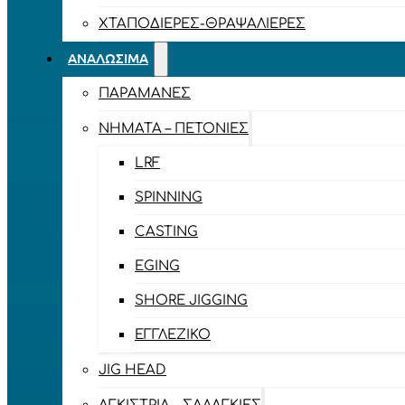
ΧΤΑΠΟΔΙΈΡΕΣ-ΘΡΑΨΑΛΙΈΡΕΣ
ΑΝΑΛΏΣΙΜΑ
ΠΑΡΑΜΆΝΕΣ
ΝΉΜΑΤΑ – ΠΕΤΟΝΙΈΣ
LRF
SPINNING
CASTING
EGING
SHORE JIGGING
ΕΓΓΛΈΖΙΚΟ
JIG HEAD