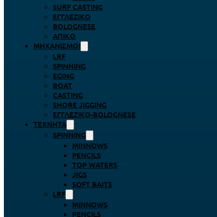
SURF CASTING
ΕΓΓΛΈΖΙΚΟ
BOLOGNESE
ΑΠΊΚΟ
ΜΗΧΑΝΙΣΜΟΊ
LRF
SPINNING
EGING
BOAT
CASTING
SHORE JIGGING
ΕΓΓΛΈΖΙΚΟ-BOLOGNESE
ΤΕΧΝΗΤΆ
SPINNING
MINNOWS
PENCILS
TOP WATERS
JIGS
SOFT BAITS
LRF
MINNOWS
PENCILS