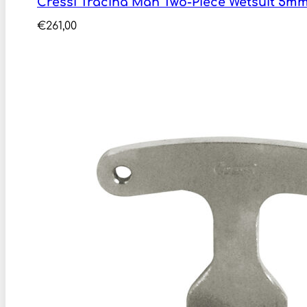
Cressi Tracina Man Two-Piece Wetsuit 5m
€
261,00