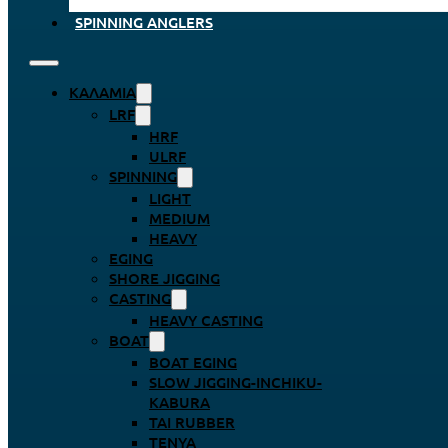
SPINNING ANGLERS
ΚΑΛΆΜΙΑ
LRF
HRF
ULRF
SPINNING
LIGHT
MEDIUM
HEAVY
EGING
SHORE JIGGING
CASTING
HEAVY CASTING
BOAT
BOAT EGING
SLOW JIGGING-INCHIKU-
KABURA
TAI RUBBER
TENYA