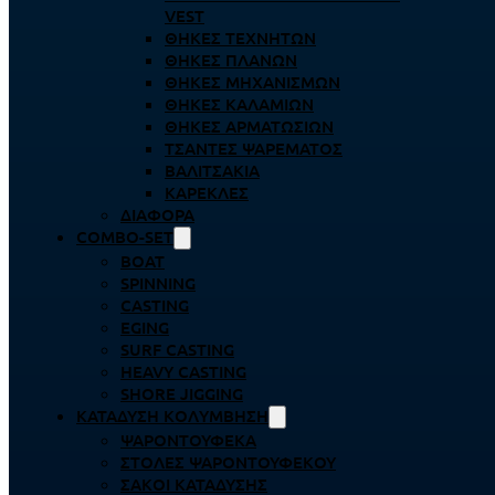
VEST
ΘΉΚΕΣ ΤΕΧΝΗΤΏΝ
ΘΉΚΕΣ ΠΛΆΝΩΝ
ΘΉΚΕΣ ΜΗΧΑΝΙΣΜΏΝ
ΘΉΚΕΣ ΚΑΛΑΜΙΏΝ
ΘΉΚΕΣ ΑΡΜΑΤΩΣΙΏΝ
ΤΣΆΝΤΕΣ ΨΑΡΈΜΑΤΟΣ
ΒΑΛΙΤΣΆΚΙΑ
ΚΑΡΈΚΛΕΣ
ΔΙΆΦΟΡΑ
COMBO-SET
BOAT
SPINNING
CASTING
EGING
SURF CASTING
HEAVY CASTING
SHORE JIGGING
ΚΑΤΆΔΥΣΗ ΚΟΛΎΜΒΗΣΗ
ΨΑΡΟΝΤΟΎΦΕΚΑ
ΣΤΟΛΈΣ ΨΑΡΟΝΤΟΎΦΕΚΟΥ
ΣΆΚΟΙ ΚΑΤΆΔΥΣΗΣ