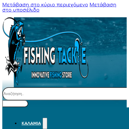
Μετάβαση στο κύριο περιεχόμενο
Μετάβαση
στο υποσέλιδο
Αναζήτηση
ΚΑΛΆΜΙΑ