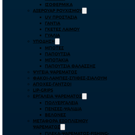
ΙΣΟΘΕΡΜΙΚΆ
ΑΞΕΡΟΥΆΡ ΡΟΥΧΙΣΜΟΎ
UV ΠΡΟΣΤΑΣΊΑ
ΓΆΝΤΙΑ
ΓΚΈΤΕΣ ΛΑΊΜΟΥ
ΓΥΑΛΙΆ
ΥΠΌΔΗΣΗ
ΜΠΌΤΕΣ
ΠΑΠΟΎΤΣΙΑ
ΜΠΟΤΆΚΙΑ
ΠΑΠΟΎΤΣΙΑ ΘΑΛΆΣΣΗΣ
ΨΥΓΕΊΑ ΨΑΡΈΜΑΤΟΣ
ΦΑΚΟΊ-ΛΆΜΠΕΣ-ΣΠΊΘΕΣ-ΣΊΑΛΟΥΜ
ΑΠΌΧΕΣ-ΓΆΝΤΖΟΙ
LIP-GRIPS
EΡΓΑΛΕΊΑ ΨΑΡΈΜΑΤΟΣ
ΠΟΛΥΕΡΓΑΛΕΊΑ
ΠΈΝΣΕΣ-ΨΑΛΊΔΙΑ
ΒΕΛΌΝΕΣ
ΜΕΤΑΦΟΡΆ ΕΞΟΠΛΙΣΜΟΎ
ΨΑΡΈΜΑΤΟΣ
ΓΙΛΈΚΑ-ΨΑΡΈΜΑΤΟΣ-FISHING-