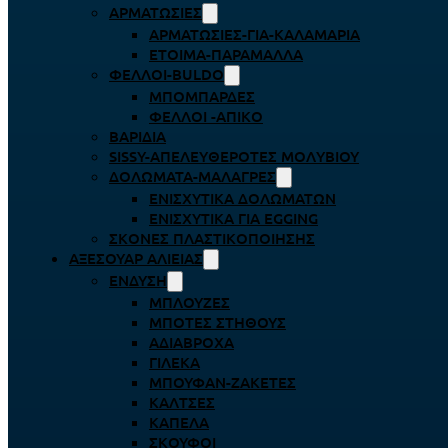
ΑΡΜΑΤΩΣΙΈΣ
ΑΡΜΑΤΩΣΙΈΣ-ΓΙΑ-ΚΑΛΑΜΆΡΙΑ
ΈΤΟΙΜΑ-ΠΑΡΆΜΑΛΛΑ
ΦΕΛΛΟΊ-BULDO
ΜΠΟΜΠΆΡΔΕΣ
ΦΕΛΛΟΊ -ΑΠΊΚΟ
ΒΑΡΊΔΙΑ
SISSY-ΑΠΕΛΕΥΘΕΡΟΤΈΣ ΜΟΛΥΒΙΟΎ
ΔΟΛΏΜΑΤΑ-ΜΑΛΆΓΡΕΣ
ΕΝΙΣΧΥΤΙΚΆ ΔΟΛΩΜΆΤΩΝ
ΕΝΙΣΧΥΤΙΚΆ ΓΙΑ EGGING
ΣΚΌΝΕΣ ΠΛΑΣΤΙΚΟΠΟΊΗΣΗΣ
ΑΞΕΣΟΥΆΡ ΑΛΙΕΊΑΣ
ΈΝΔΥΣΗ
ΜΠΛΟΎΖΕΣ
ΜΠΌΤΕΣ ΣΤΉΘΟΥΣ
ΑΔΙΆΒΡΟΧΑ
ΓΙΛΈΚΑ
ΜΠΟΥΦΆΝ-ΖΑΚΈΤΕΣ
ΚΆΛΤΣΕΣ
ΚΑΠΈΛΑ
ΣΚΟΎΦΟΙ