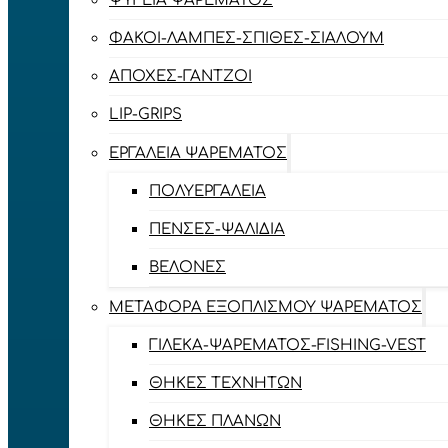
ΨΥΓΕΊΑ ΨΑΡΈΜΑΤΟΣ
ΦΑΚΟΊ-ΛΆΜΠΕΣ-ΣΠΊΘΕΣ-ΣΊΑΛΟΥΜ
ΑΠΌΧΕΣ-ΓΆΝΤΖΟΙ
LIP-GRIPS
EΡΓΑΛΕΊΑ ΨΑΡΈΜΑΤΟΣ
ΠΟΛΥΕΡΓΑΛΕΊΑ
ΠΈΝΣΕΣ-ΨΑΛΊΔΙΑ
ΒΕΛΌΝΕΣ
ΜΕΤΑΦΟΡΆ ΕΞΟΠΛΙΣΜΟΎ ΨΑΡΈΜΑΤΟΣ
ΓΙΛΈΚΑ-ΨΑΡΈΜΑΤΟΣ-FISHING-VEST
ΘΉΚΕΣ ΤΕΧΝΗΤΏΝ
ΘΉΚΕΣ ΠΛΆΝΩΝ