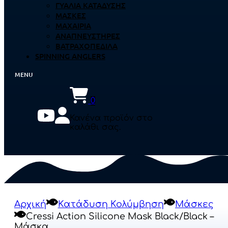
ΓΥΑΛΙΆ ΚΑΤΆΔΥΣΗΣ
ΜΆΣΚΕΣ
ΜΑΧΑΊΡΙΑ
ΑΝΑΠΝΕΥΣΤΉΡΕΣ
ΒΑΤΡΑΧΟΠΈΔΙΛΑ
SPINNING ANGLERS
0
Κανένα προϊόν στο
καλάθι σας.
Αρχική
Κατάδυση Κολύμβηση
Μάσκες
Cressi Action Silicone Mask Black/Black –
Μάσκα