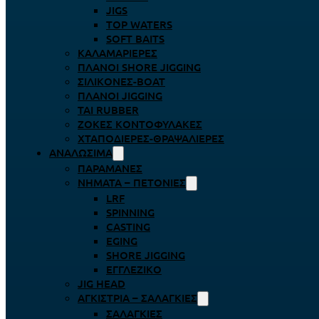
JIGS
TOP WATERS
SOFT BAITS
ΚΑΛΑΜΑΡΙΈΡΕΣ
ΠΛΆΝΟΙ SHORE JIGGING
ΣΙΛΙΚΌΝΕΣ-BOAT
ΠΛΆΝΟΙ JIGGING
TAI RUBBER
ΖΌΚΕΣ ΚΟΝΤΟΦΎΛΑΚΕΣ
ΧΤΑΠΟΔΙΈΡΕΣ-ΘΡΑΨΑΛΙΈΡΕΣ
ΑΝΑΛΏΣΙΜΑ
ΠΑΡΑΜΆΝΕΣ
ΝΉΜΑΤΑ – ΠΕΤΟΝΙΈΣ
LRF
SPINNING
CASTING
EGING
SHORE JIGGING
ΕΓΓΛΈΖΙΚΟ
JIG HEAD
ΑΓΚΊΣΤΡΙΑ – ΣΑΛΑΓΚΙΈΣ
ΣΑΛΑΓΚΙΈΣ