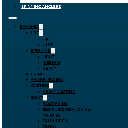
SPINNING ANGLERS
ΚΑΛΆΜΙΑ
LRF
HRF
ULRF
SPINNING
LIGHT
MEDIUM
HEAVY
EGING
SHORE JIGGING
CASTING
HEAVY CASTING
BOAT
BOAT EGING
SLOW JIGGING-INCHIKU-
KABURA
TAI RUBBER
TENYA