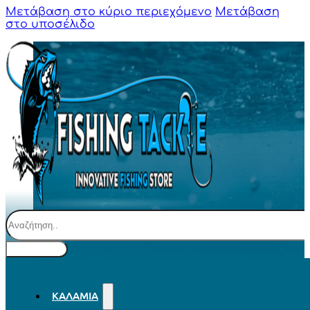
Μετάβαση στο κύριο περιεχόμενο
Μετάβαση
στο υποσέλιδο
Αναζήτηση
ΚΑΛΆΜΙΑ