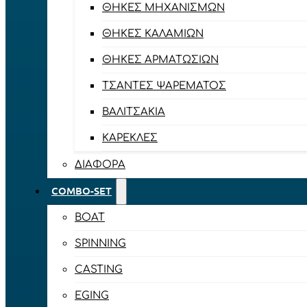
ΘΉΚΕΣ ΜΗΧΑΝΙΣΜΏΝ
ΘΉΚΕΣ ΚΑΛΑΜΙΏΝ
ΘΉΚΕΣ ΑΡΜΑΤΩΣΙΏΝ
ΤΣΆΝΤΕΣ ΨΑΡΈΜΑΤΟΣ
ΒΑΛΙΤΣΆΚΙΑ
ΚΑΡΈΚΛΕΣ
ΔΙΆΦΟΡΑ
COMBO-SET
BOAT
SPINNING
CASTING
EGING