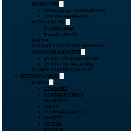
ΑΡΜΑΤΩΣΙΈΣ
ΑΡΜΑΤΩΣΙΈΣ-ΓΙΑ-ΚΑΛΑΜΆΡΙΑ
ΈΤΟΙΜΑ-ΠΑΡΆΜΑΛΛΑ
ΦΕΛΛΟΊ-BULDO
ΜΠΟΜΠΆΡΔΕΣ
ΦΕΛΛΟΊ -ΑΠΊΚΟ
ΒΑΡΊΔΙΑ
SISSY-ΑΠΕΛΕΥΘΕΡΟΤΈΣ ΜΟΛΥΒΙΟΎ
ΔΟΛΏΜΑΤΑ-ΜΑΛΆΓΡΕΣ
ΕΝΙΣΧΥΤΙΚΆ ΔΟΛΩΜΆΤΩΝ
ΕΝΙΣΧΥΤΙΚΆ ΓΙΑ EGGING
ΣΚΌΝΕΣ ΠΛΑΣΤΙΚΟΠΟΊΗΣΗΣ
ΑΞΕΣΟΥΆΡ ΑΛΙΕΊΑΣ
ΈΝΔΥΣΗ
ΜΠΛΟΎΖΕΣ
ΜΠΌΤΕΣ ΣΤΉΘΟΥΣ
ΑΔΙΆΒΡΟΧΑ
ΓΙΛΈΚΑ
ΜΠΟΥΦΆΝ-ΖΑΚΈΤΕΣ
ΚΆΛΤΣΕΣ
ΚΑΠΈΛΑ
ΣΚΟΎΦΟΙ