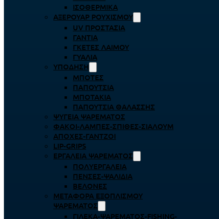
ΙΣΟΘΕΡΜΙΚΆ
ΑΞΕΡΟΥΆΡ ΡΟΥΧΙΣΜΟΎ
UV ΠΡΟΣΤΑΣΊΑ
ΓΆΝΤΙΑ
ΓΚΈΤΕΣ ΛΑΊΜΟΥ
ΓΥΑΛΙΆ
ΥΠΌΔΗΣΗ
ΜΠΌΤΕΣ
ΠΑΠΟΎΤΣΙΑ
ΜΠΟΤΆΚΙΑ
ΠΑΠΟΎΤΣΙΑ ΘΑΛΆΣΣΗΣ
ΨΥΓΕΊΑ ΨΑΡΈΜΑΤΟΣ
ΦΑΚΟΊ-ΛΆΜΠΕΣ-ΣΠΊΘΕΣ-ΣΊΑΛΟΥΜ
ΑΠΌΧΕΣ-ΓΆΝΤΖΟΙ
LIP-GRIPS
EΡΓΑΛΕΊΑ ΨΑΡΈΜΑΤΟΣ
ΠΟΛΥΕΡΓΑΛΕΊΑ
ΠΈΝΣΕΣ-ΨΑΛΊΔΙΑ
ΒΕΛΌΝΕΣ
ΜΕΤΑΦΟΡΆ ΕΞΟΠΛΙΣΜΟΎ
ΨΑΡΈΜΑΤΟΣ
ΓΙΛΈΚΑ-ΨΑΡΈΜΑΤΟΣ-FISHING-