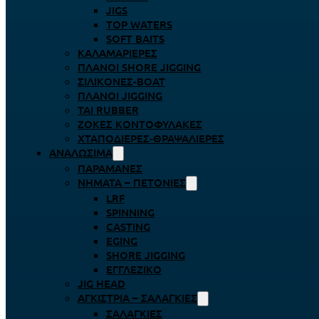
JIGS
TOP WATERS
SOFT BAITS
ΚΑΛΑΜΑΡΙΈΡΕΣ
ΠΛΆΝΟΙ SHORE JIGGING
ΣΙΛΙΚΌΝΕΣ-BOAT
ΠΛΆΝΟΙ JIGGING
TAI RUBBER
ΖΌΚΕΣ ΚΟΝΤΟΦΎΛΑΚΕΣ
ΧΤΑΠΟΔΙΈΡΕΣ-ΘΡΑΨΑΛΙΈΡΕΣ
ΑΝΑΛΏΣΙΜΑ
ΠΑΡΑΜΆΝΕΣ
ΝΉΜΑΤΑ – ΠΕΤΟΝΙΈΣ
LRF
SPINNING
CASTING
EGING
SHORE JIGGING
ΕΓΓΛΈΖΙΚΟ
JIG HEAD
ΑΓΚΊΣΤΡΙΑ – ΣΑΛΑΓΚΙΈΣ
ΣΑΛΑΓΚΙΈΣ