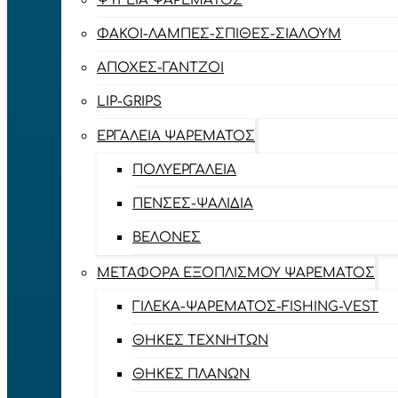
ΨΥΓΕΊΑ ΨΑΡΈΜΑΤΟΣ
ΦΑΚΟΊ-ΛΆΜΠΕΣ-ΣΠΊΘΕΣ-ΣΊΑΛΟΥΜ
ΑΠΌΧΕΣ-ΓΆΝΤΖΟΙ
LIP-GRIPS
EΡΓΑΛΕΊΑ ΨΑΡΈΜΑΤΟΣ
ΠΟΛΥΕΡΓΑΛΕΊΑ
ΠΈΝΣΕΣ-ΨΑΛΊΔΙΑ
ΒΕΛΌΝΕΣ
ΜΕΤΑΦΟΡΆ ΕΞΟΠΛΙΣΜΟΎ ΨΑΡΈΜΑΤΟΣ
ΓΙΛΈΚΑ-ΨΑΡΈΜΑΤΟΣ-FISHING-VEST
ΘΉΚΕΣ ΤΕΧΝΗΤΏΝ
ΘΉΚΕΣ ΠΛΆΝΩΝ