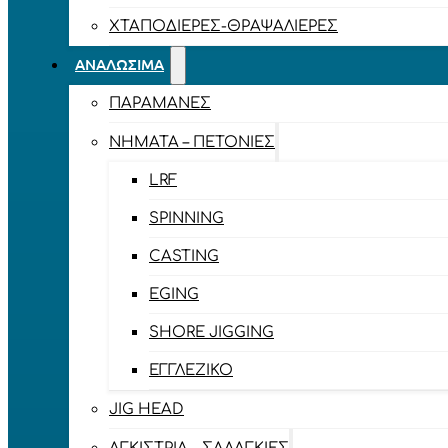
ΧΤΑΠΟΔΙΈΡΕΣ-ΘΡΑΨΑΛΙΈΡΕΣ
ΑΝΑΛΏΣΙΜΑ
ΠΑΡΑΜΆΝΕΣ
ΝΉΜΑΤΑ – ΠΕΤΟΝΙΈΣ
LRF
SPINNING
CASTING
EGING
SHORE JIGGING
ΕΓΓΛΈΖΙΚΟ
JIG HEAD