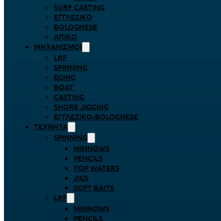
SURF CASTING
ΕΓΓΛΈΖΙΚΟ
BOLOGNESE
ΑΠΊΚΟ
ΜΗΧΑΝΙΣΜΟΊ
LRF
SPINNING
EGING
BOAT
CASTING
SHORE JIGGING
ΕΓΓΛΈΖΙΚΟ-BOLOGNESE
ΤΕΧΝΗΤΆ
SPINNING
MINNOWS
PENCILS
TOP WATERS
JIGS
SOFT BAITS
LRF
MINNOWS
PENCILS