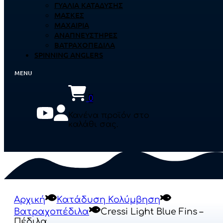
ΓΥΑΛΙΆ ΚΑΤΆΔΥΣΗΣ
ΜΆΣΚΕΣ
ΜΑΧΑΊΡΙΑ
ΑΝΑΠΝΕΥΣΤΉΡΕΣ
ΒΑΤΡΑΧΟΠΈΔΙΛΑ
SPINNING ANGLERS
0
Κανένα προϊόν στο
καλάθι σας.
Αρχική
Κατάδυση Κολύμβηση
Βατραχοπέδιλα
Cressi Light Blue Fins –
Πέδιλα