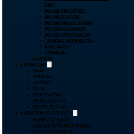
VEST
ΘΉΚΕΣ ΤΕΧΝΗΤΏΝ
ΘΉΚΕΣ ΠΛΆΝΩΝ
ΘΉΚΕΣ ΜΗΧΑΝΙΣΜΏΝ
ΘΉΚΕΣ ΚΑΛΑΜΙΏΝ
ΘΉΚΕΣ ΑΡΜΑΤΩΣΙΏΝ
ΤΣΆΝΤΕΣ ΨΑΡΈΜΑΤΟΣ
ΒΑΛΙΤΣΆΚΙΑ
ΚΑΡΈΚΛΕΣ
ΔΙΆΦΟΡΑ
COMBO-SET
BOAT
SPINNING
CASTING
EGING
SURF CASTING
HEAVY CASTING
SHORE JIGGING
ΚΑΤΆΔΥΣΗ ΚΟΛΎΜΒΗΣΗ
ΨΑΡΟΝΤΟΎΦΕΚΑ
ΣΤΟΛΈΣ ΨΑΡΟΝΤΟΎΦΕΚΟΥ
ΣΆΚΟΙ ΚΑΤΆΔΥΣΗΣ