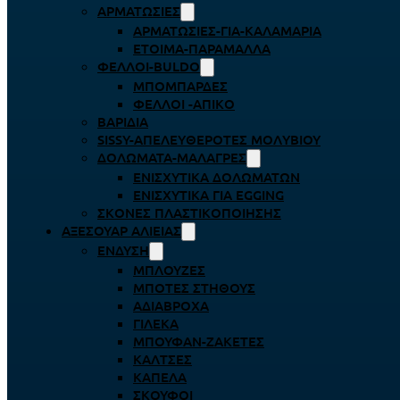
ΑΡΜΑΤΩΣΙΈΣ
ΑΡΜΑΤΩΣΙΈΣ-ΓΙΑ-ΚΑΛΑΜΆΡΙΑ
ΈΤΟΙΜΑ-ΠΑΡΆΜΑΛΛΑ
ΦΕΛΛΟΊ-BULDO
ΜΠΟΜΠΆΡΔΕΣ
ΦΕΛΛΟΊ -ΑΠΊΚΟ
ΒΑΡΊΔΙΑ
SISSY-ΑΠΕΛΕΥΘΕΡΟΤΈΣ ΜΟΛΥΒΙΟΎ
ΔΟΛΏΜΑΤΑ-ΜΑΛΆΓΡΕΣ
ΕΝΙΣΧΥΤΙΚΆ ΔΟΛΩΜΆΤΩΝ
ΕΝΙΣΧΥΤΙΚΆ ΓΙΑ EGGING
ΣΚΌΝΕΣ ΠΛΑΣΤΙΚΟΠΟΊΗΣΗΣ
ΑΞΕΣΟΥΆΡ ΑΛΙΕΊΑΣ
ΈΝΔΥΣΗ
ΜΠΛΟΎΖΕΣ
ΜΠΌΤΕΣ ΣΤΉΘΟΥΣ
ΑΔΙΆΒΡΟΧΑ
ΓΙΛΈΚΑ
ΜΠΟΥΦΆΝ-ΖΑΚΈΤΕΣ
ΚΆΛΤΣΕΣ
ΚΑΠΈΛΑ
ΣΚΟΎΦΟΙ