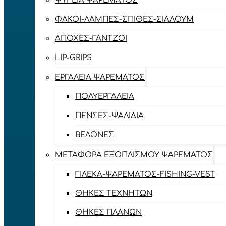
ΨΥΓΕΊΑ ΨΑΡΈΜΑΤΟΣ
ΦΑΚΟΊ-ΛΆΜΠΕΣ-ΣΠΊΘΕΣ-ΣΊΑΛΟΥΜ
ΑΠΌΧΕΣ-ΓΆΝΤΖΟΙ
LIP-GRIPS
EΡΓΑΛΕΊΑ ΨΑΡΈΜΑΤΟΣ
ΠΟΛΥΕΡΓΑΛΕΊΑ
ΠΈΝΣΕΣ-ΨΑΛΊΔΙΑ
ΒΕΛΌΝΕΣ
ΜΕΤΑΦΟΡΆ ΕΞΟΠΛΙΣΜΟΎ ΨΑΡΈΜΑΤΟΣ
ΓΙΛΈΚΑ-ΨΑΡΈΜΑΤΟΣ-FISHING-VEST
ΘΉΚΕΣ ΤΕΧΝΗΤΏΝ
ΘΉΚΕΣ ΠΛΆΝΩΝ