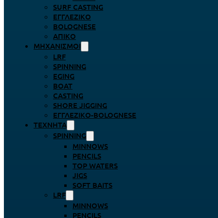
SURF CASTING
ΕΓΓΛΈΖΙΚΟ
BOLOGNESE
ΑΠΊΚΟ
ΜΗΧΑΝΙΣΜΟΊ
LRF
SPINNING
EGING
BOAT
CASTING
SHORE JIGGING
ΕΓΓΛΈΖΙΚΟ-BOLOGNESE
ΤΕΧΝΗΤΆ
SPINNING
MINNOWS
PENCILS
TOP WATERS
JIGS
SOFT BAITS
LRF
MINNOWS
PENCILS