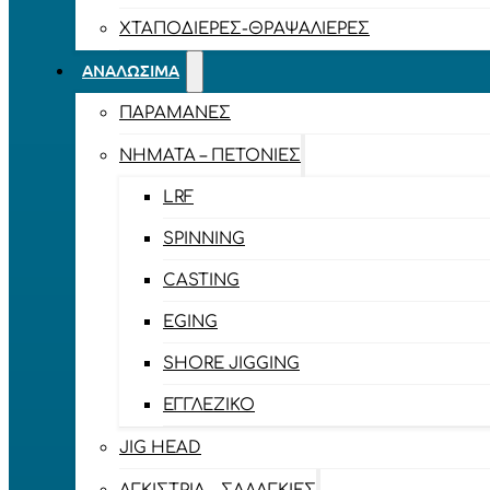
ΧΤΑΠΟΔΙΈΡΕΣ-ΘΡΑΨΑΛΙΈΡΕΣ
ΑΝΑΛΏΣΙΜΑ
ΠΑΡΑΜΆΝΕΣ
ΝΉΜΑΤΑ – ΠΕΤΟΝΙΈΣ
LRF
SPINNING
CASTING
EGING
SHORE JIGGING
ΕΓΓΛΈΖΙΚΟ
JIG HEAD