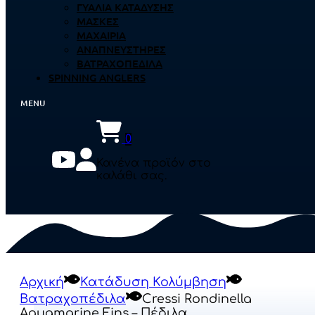
ΓΥΑΛΙΆ ΚΑΤΆΔΥΣΗΣ
ΜΆΣΚΕΣ
ΜΑΧΑΊΡΙΑ
ΑΝΑΠΝΕΥΣΤΉΡΕΣ
ΒΑΤΡΑΧΟΠΈΔΙΛΑ
SPINNING ANGLERS
0
Κανένα προϊόν στο
καλάθι σας.
Αρχική
Κατάδυση Κολύμβηση
Βατραχοπέδιλα
Cressi Rondinella
Aquamarine Fins – Πέδιλα