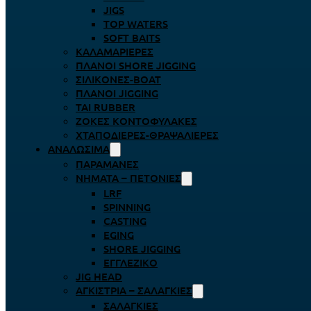
JIGS
TOP WATERS
SOFT BAITS
ΚΑΛΑΜΑΡΙΈΡΕΣ
ΠΛΆΝΟΙ SHORE JIGGING
ΣΙΛΙΚΌΝΕΣ-BOAT
ΠΛΆΝΟΙ JIGGING
TAI RUBBER
ΖΌΚΕΣ ΚΟΝΤΟΦΎΛΑΚΕΣ
ΧΤΑΠΟΔΙΈΡΕΣ-ΘΡΑΨΑΛΙΈΡΕΣ
ΑΝΑΛΏΣΙΜΑ
ΠΑΡΑΜΆΝΕΣ
ΝΉΜΑΤΑ – ΠΕΤΟΝΙΈΣ
LRF
SPINNING
CASTING
EGING
SHORE JIGGING
ΕΓΓΛΈΖΙΚΟ
JIG HEAD
ΑΓΚΊΣΤΡΙΑ – ΣΑΛΑΓΚΙΈΣ
ΣΑΛΑΓΚΙΈΣ