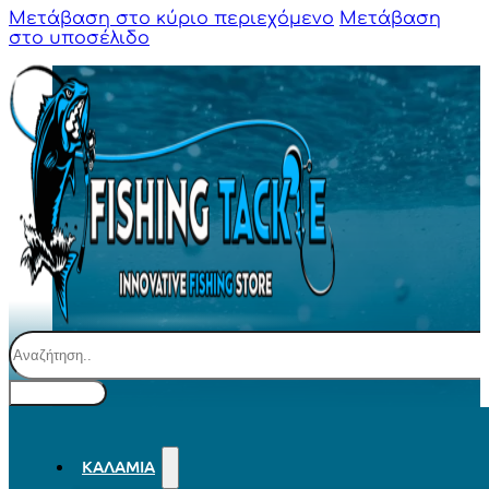
Μετάβαση στο κύριο περιεχόμενο
Μετάβαση
στο υποσέλιδο
Αναζήτηση
ΚΑΛΆΜΙΑ