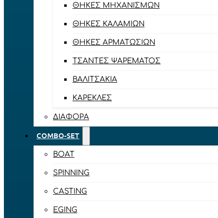
ΘΉΚΕΣ ΜΗΧΑΝΙΣΜΏΝ
ΘΉΚΕΣ ΚΑΛΑΜΙΏΝ
ΘΉΚΕΣ ΑΡΜΑΤΩΣΙΏΝ
ΤΣΆΝΤΕΣ ΨΑΡΈΜΑΤΟΣ
ΒΑΛΙΤΣΆΚΙΑ
ΚΑΡΈΚΛΕΣ
ΔΙΆΦΟΡΑ
COMBO-SET
BOAT
SPINNING
CASTING
EGING