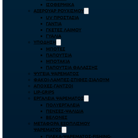
ΙΣΟΘΕΡΜΙΚΆ
ΑΞΕΡΟΥΆΡ ΡΟΥΧΙΣΜΟΎ
UV ΠΡΟΣΤΑΣΊΑ
ΓΆΝΤΙΑ
ΓΚΈΤΕΣ ΛΑΊΜΟΥ
ΓΥΑΛΙΆ
ΥΠΌΔΗΣΗ
ΜΠΌΤΕΣ
ΠΑΠΟΎΤΣΙΑ
ΜΠΟΤΆΚΙΑ
ΠΑΠΟΎΤΣΙΑ ΘΑΛΆΣΣΗΣ
ΨΥΓΕΊΑ ΨΑΡΈΜΑΤΟΣ
ΦΑΚΟΊ-ΛΆΜΠΕΣ-ΣΠΊΘΕΣ-ΣΊΑΛΟΥΜ
ΑΠΌΧΕΣ-ΓΆΝΤΖΟΙ
LIP-GRIPS
EΡΓΑΛΕΊΑ ΨΑΡΈΜΑΤΟΣ
ΠΟΛΥΕΡΓΑΛΕΊΑ
ΠΈΝΣΕΣ-ΨΑΛΊΔΙΑ
ΒΕΛΌΝΕΣ
ΜΕΤΑΦΟΡΆ ΕΞΟΠΛΙΣΜΟΎ
ΨΑΡΈΜΑΤΟΣ
ΓΙΛΈΚΑ-ΨΑΡΈΜΑΤΟΣ-FISHING-