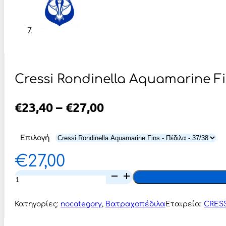
Cressi Rondinella Aquamarine Fi
Price
€
23,40
–
€
27,00
Range:
€23,40
Επιλογή
Through
€
27,00
€27,00
Cressi
Rondinella
Aquamarine
Fins
Κατηγορίες:
nocategory
,
Βατραχοπέδιλα
Εταιρεία:
CRESS
-
Πέδιλα