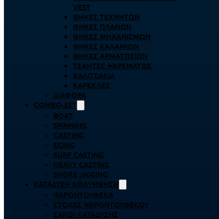
VEST
ΘΉΚΕΣ ΤΕΧΝΗΤΏΝ
ΘΉΚΕΣ ΠΛΆΝΩΝ
ΘΉΚΕΣ ΜΗΧΑΝΙΣΜΏΝ
ΘΉΚΕΣ ΚΑΛΑΜΙΏΝ
ΘΉΚΕΣ ΑΡΜΑΤΩΣΙΏΝ
ΤΣΆΝΤΕΣ ΨΑΡΈΜΑΤΟΣ
ΒΑΛΙΤΣΆΚΙΑ
ΚΑΡΈΚΛΕΣ
ΔΙΆΦΟΡΑ
COMBO-SET
BOAT
SPINNING
CASTING
EGING
SURF CASTING
HEAVY CASTING
SHORE JIGGING
ΚΑΤΆΔΥΣΗ ΚΟΛΎΜΒΗΣΗ
ΨΑΡΟΝΤΟΎΦΕΚΑ
ΣΤΟΛΈΣ ΨΑΡΟΝΤΟΎΦΕΚΟΥ
ΣΆΚΟΙ ΚΑΤΆΔΥΣΗΣ