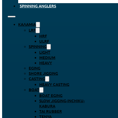
SPINNING ANGLERS
ΚΑΛΆΜΙΑ
LRF
HRF
ULRF
SPINNING
LIGHT
MEDIUM
HEAVY
EGING
SHORE JIGGING
CASTING
HEAVY CASTING
BOAT
BOAT EGING
SLOW JIGGING-INCHIKU-
KABURA
TAI RUBBER
TENYA